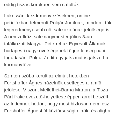
eddig tiszás körökben sem cáfolták.
Lakossági kezdeményezésekben, online
petíciókban felmerült Polgár Juditnak, minden idők
legeredményesebb női sakkozójának jelöltsége is.
A nemzetközi sakknagymester július 3-án
találkozott Magyar Péterrel az Egyesült Államok
budapesti nagykövetségének függetlenség napi
fogadásán. Polgár Judit egy játszmát is játszott a
kormányfővel.
Szintén szóba került az elmúlt hetekben
Fortshoffer Ágnes házelnök esetleges államfői
jelölése. Viszont Melléthei-Barna Márton, a Tisza
Párt frakcióvezető-helyettese éppen arról beszélt
az Indexnek hétfőn, hogy most biztosan nem lesz
Forshoffer Ágnesből köztársasági elnök, és aligha