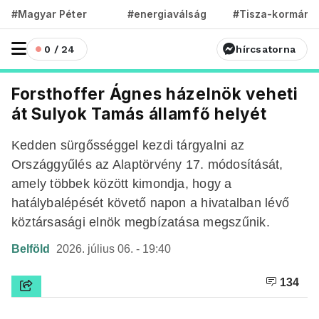
#Magyar Péter
#energiaválság
#Tisza-kormány
0 / 24
hírcsatorna
Forsthoffer Ágnes házelnök veheti
át Sulyok Tamás államfő helyét
Kedden sürgősséggel kezdi tárgyalni az
Országgyűlés az Alaptörvény 17. módosítását,
amely többek között kimondja, hogy a
hatálybalépését követő napon a hivatalban lévő
köztársasági elnök megbízatása megszűnik.
Belföld
2026. július 06. - 19:40
134