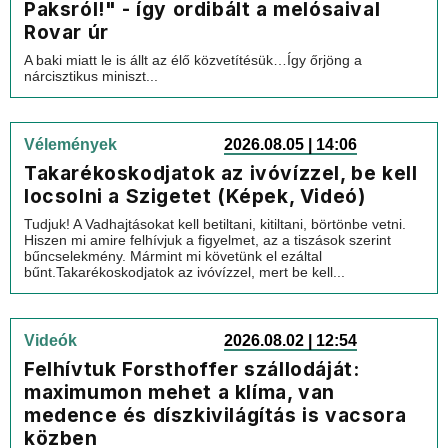
Paksról!" - így ordibált a melósaival
Rovar úr
A baki miatt le is állt az élő közvetítésük…Így őrjöng a
nárcisztikus miniszt...
Vélemények
2026.08.05 | 14:06
Takarékoskodjatok az ivóvízzel, be kell
locsolni a Szigetet (Képek, Videó)
Tudjuk! A Vadhajtásokat kell betiltani, kitiltani, börtönbe vetni.
Hiszen mi amire felhívjuk a figyelmet, az a tiszások szerint
bűncselekmény. Mármint mi követünk el ezáltal
bűnt.Takarékoskodjatok az ivóvízzel, mert be kell...
Videók
2026.08.02 | 12:54
Felhívtuk Forsthoffer szállodáját:
maximumon mehet a klíma, van
medence és díszkivilágítás is vacsora
közben