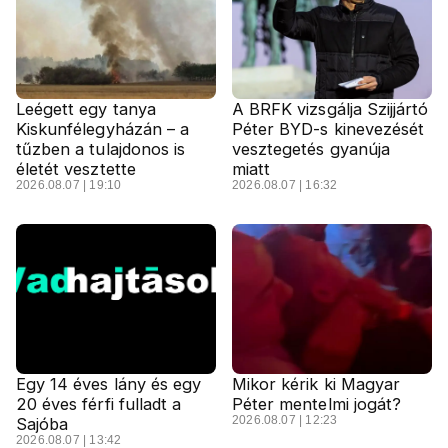
Leégett egy tanya
A BRFK vizsgálja Szijjártó
Kiskunfélegyházán – a
Péter BYD-s kinevezését
tűzben a tulajdonos is
vesztegetés gyanúja
életét vesztette
miatt
2026.08.07 | 19:10
2026.08.07 | 16:32
Egy 14 éves lány és egy
Mikor kérik ki Magyar
20 éves férfi fulladt a
Péter mentelmi jogát?
2026.08.07 | 12:23
Sajóba
2026.08.07 | 13:42