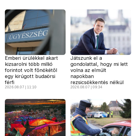
Emberi ürülékkel akart
Játszunk el a
kizsarolni több millió
gondolattal, hogy mi lett
forintot volt főnökétől
volna az elmúlt
egy kirúgott budaörsi
napokban
férfi
rezsicsökkentés nélkül
2026.08.07 | 11:10
2026.08.07 | 09:34