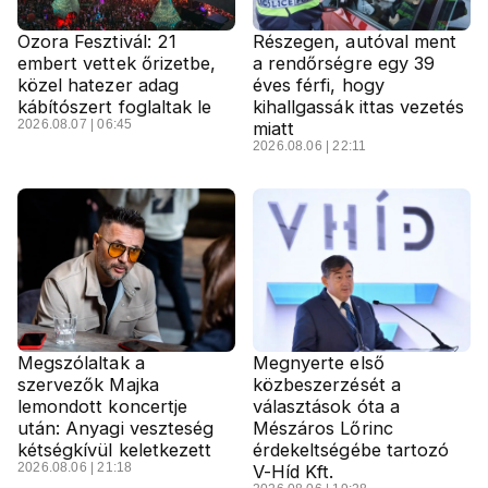
Ozora Fesztivál: 21
Részegen, autóval ment
embert vettek őrizetbe,
a rendőrségre egy 39
közel hatezer adag
éves férfi, hogy
kábítószert foglaltak le
kihallgassák ittas vezetés
2026.08.07 | 06:45
miatt
2026.08.06 | 22:11
Megszólaltak a
Megnyerte első
szervezők Majka
közbeszerzését a
lemondott koncertje
választások óta a
után: Anyagi veszteség
Mészáros Lőrinc
kétségkívül keletkezett
érdekeltségébe tartozó
2026.08.06 | 21:18
V-Híd Kft.