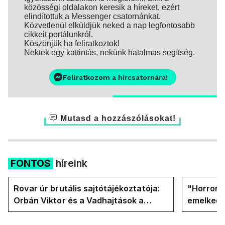
közösségi oldalakon keresik a híreket, ezért
elindítottuk a Messenger csatornánkat.
Közvetlenül elküldjük neked a nap legfontosabb
cikkeit portálunkról.
Köszönjük ha feliratkoztok!
Nektek egy kattintás, nekünk hatalmas segítség.
Feliratkozom a hírcsatornára!
Mutasd a hozzászólásokat!
FONTOS
híreink
Rovar úr brutális sajtótájékoztatója:
"Horror á
Orbán Viktor és a Vadhajtások a
emelkedn
felelős a kialakult helyzetért
oldalán l