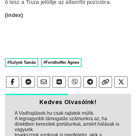
ő lesz a Tisza jelöltje az államfői pozícióra.
(index)
#Sulyok Tamás
#Forsthoffer Ágnes
Kedves Olvasóink!
A Vadhajtások.hu csak rajtatok múlik.
A legnagyobb támogatás számunkra az, ha
direktben keresitek portálunkat, amiért hálásak is
vagyunk.
Igyekszünk azoknak is megfelelni, akik a