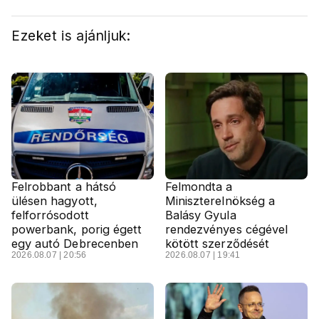
Ezeket is ajánljuk:
Felrobbant a hátsó
Felmondta a
ülésen hagyott,
Miniszterelnökség a
felforrósodott
Balásy Gyula
powerbank, porig égett
rendezvényes cégével
egy autó Debrecenben
kötött szerződését
2026.08.07 | 20:56
2026.08.07 | 19:41