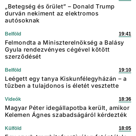
„Betegség és őrület” – Donald Trump
durván nekiment az elektromos
autósoknak
Belföld
19:41
Felmondta a Miniszterelnökség a Balásy
Gyula rendezvényes cégével kötött
szerződését
Belföld
19:10
Leégett egy tanya Kiskunfélegyházán – a
tűzben a tulajdonos is életét vesztette
Videók
18:36
Magyar Péter idegállapotba került, amikor
Kelemen Ágnes szabadságáról kérdezték
Külföld
18:05