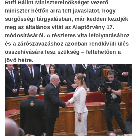
Ruff Bálint Miniszterelnökséget vezető
miniszter hétfőn arra tett javaslatot, hogy
sürgősségi tárgyalásban, már kedden kezdjék
meg az általános vitát az Alaptörvény 17.
módosításáról. A részletes vita lefolytatásához
és a zárószavazáshoz azonban rendkívüli ülés
összehívására lesz szükség – feltehetően a
jövő hétre.