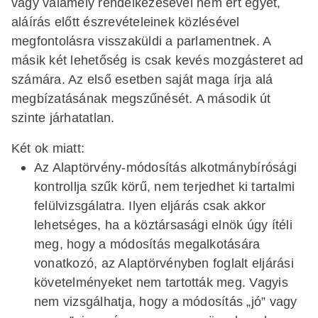
vagy valamely rendelkezésével nem ért egyet,
aláírás előtt észrevételeinek közlésével
megfontolásra visszaküldi a parlamentnek. A
másik két lehetőség is csak kevés mozgásteret ad
számára. Az első esetben saját maga írja alá
megbízatásának megszűnését. A második út
szinte járhatatlan.
Két ok miatt:
Az Alaptörvény-módosítás alkotmánybírósági
kontrollja szűk körű, nem terjedhet ki tartalmi
felülvizsgálatra. Ilyen eljárás csak akkor
lehetséges, ha a köztársasági elnök úgy ítéli
meg, hogy a módosítás megalkotására
vonatkozó, az Alaptörvényben foglalt eljárási
követelményeket nem tartották meg. Vagyis
nem vizsgálhatja, hogy a módosítás „jó” vagy