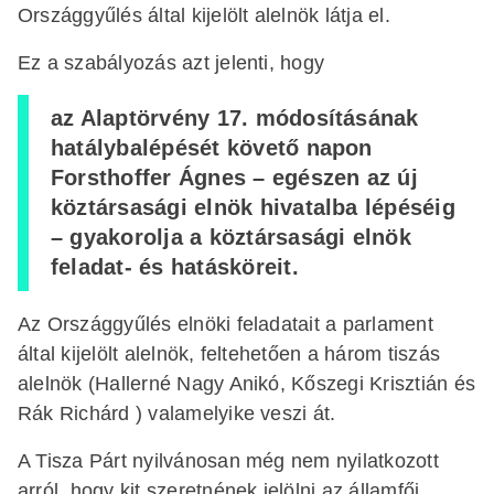
Országgyűlés által kijelölt alelnök látja el.
Ez a szabályozás azt jelenti, hogy
az Alaptörvény 17. módosításának
hatálybalépését követő napon
Forsthoffer Ágnes – egészen az új
köztársasági elnök hivatalba lépéséig
– gyakorolja a köztársasági elnök
feladat- és hatásköreit.
Az Országgyűlés elnöki feladatait a parlament
által kijelölt alelnök, feltehetően a három tiszás
alelnök (Hallerné Nagy Anikó, Kőszegi Krisztián és
Rák Richárd ) valamelyike veszi át.
A Tisza Párt nyilvánosan még nem nyilatkozott
arról, hogy kit szeretnének jelölni az államfői