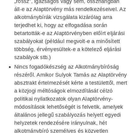
„rossz”, igazságos vagy sem, összhangban
áll-e az Alaptörvény más rendelkezéseivel. Az
alkotmánybírák vizsgálata kizárólag arra
terjedhet ki, hogy az elfogadása során
betartották-e az Alaptörvényben előírt eljárási
szabályokat (például megvolt-e a minősített
többség, érvényesültek-e a kötelező eljárási
szabályok stb.)
Nincs fogadókészség az Alkotmánybíróság
részéről. Amikor Sulyok Tamás az Alaptörvény
absztrakt értelmezését kérte a testülettől, mert
a közjogi méltóságok elmozdítását célzó
politikai nyilatkozatok olyan Alaptörvény-
módosítások lehetőségét is felvetik, amelyek
általános jellegű szabályozás helyett egyedi
helyzetek rendezésére irányulnak, hét
alkotmánybíró személyes és közvetlen