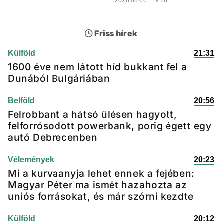
2026.08.06 | 19:28
Friss hírek
Külföld
21:31
1600 éve nem látott híd bukkant fel a
Dunából Bulgáriában
Belföld
20:56
Felrobbant a hátsó ülésen hagyott,
felforrósodott powerbank, porig égett egy
autó Debrecenben
Vélemények
20:23
Mi a kurvaanyja lehet ennek a fejében:
Magyar Péter ma ismét hazahozta az
uniós forrásokat, és már szórni kezdte
Külföld
20:12