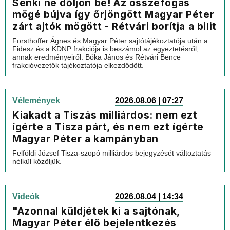
Senki ne dőljön be! Az összefogás
mögé bújva így őrjöngött Magyar Péter
zárt ajtók mögött - Rétvári borítja a bilit
Forsthoffer Ágnes és Magyar Péter sajtótájékoztatója után a
Fidesz és a KDNP frakciója is beszámol az egyeztetésről,
annak eredményeiről. Bóka János és Rétvári Bence
frakcióvezetők tájékoztatója elkezdődött.
Vélemények
2026.08.06 | 07:27
Kiakadt a Tiszás milliárdos: nem ezt
ígérte a Tisza párt, és nem ezt ígérte
Magyar Péter a kampányban
Felföldi József Tisza-szopó milliárdos bejegyzését változtatás
nélkül közöljük.
Videók
2026.08.04 | 14:34
"Azonnal küldjétek ki a sajtónak,
Magyar Péter élő bejelentkezés