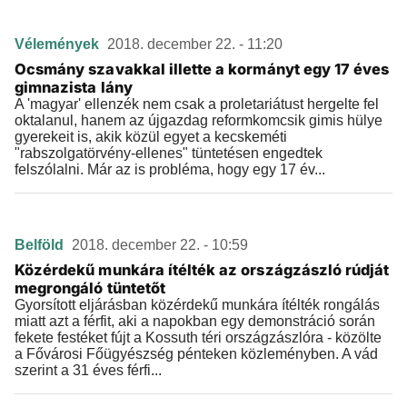
Vélemények
2018. december 22. - 11:20
Ocsmány szavakkal illette a kormányt egy 17 éves
gimnazista lány
A 'magyar' ellenzék nem csak a proletariátust hergelte fel
oktalanul, hanem az újgazdag reformkomcsik gimis hülye
gyerekeit is, akik közül egyet a kecskeméti
"rabszolgatörvény-ellenes" tüntetésen engedtek
felszólalni. Már az is probléma, hogy egy 17 év...
Belföld
2018. december 22. - 10:59
Közérdekű munkára ítélték az országzászló rúdját
megrongáló tüntetőt
Gyorsított eljárásban közérdekű munkára ítélték rongálás
miatt azt a férfit, aki a napokban egy demonstráció során
fekete festéket fújt a Kossuth téri országzászlóra - közölte
a Fővárosi Főügyészség pénteken közleményben. A vád
szerint a 31 éves férfi...