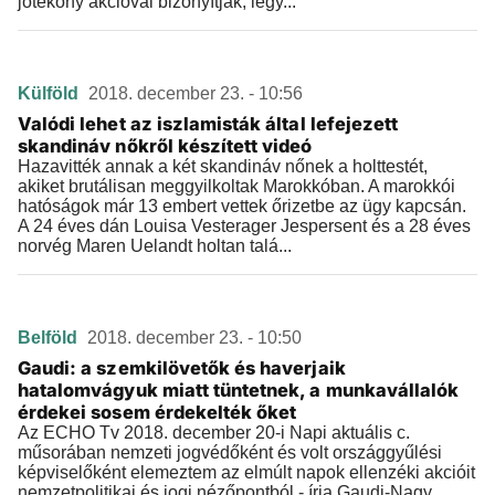
jótékony akcióval bizonyítják, legy...
Külföld
2018. december 23. - 10:56
Valódi lehet az iszlamisták által lefejezett
skandináv nőkről készített videó
Hazavitték annak a két skandináv nőnek a holttestét,
akiket brutálisan meggyilkoltak Marokkóban. A marokkói
hatóságok már 13 embert vettek őrizetbe az ügy kapcsán.
A 24 éves dán Louisa Vesterager Jespersent és a 28 éves
norvég Maren Uelandt holtan talá...
Belföld
2018. december 23. - 10:50
Gaudi: a szemkilövetők és haverjaik
hatalomvágyuk miatt tüntetnek, a munkavállalók
érdekei sosem érdekelték őket
Az ECHO Tv 2018. december 20-i Napi aktuális c.
műsorában nemzeti jogvédőként és volt országgyűlési
képviselőként elemeztem az elmúlt napok ellenzéki akcióit
nemzetpolitikai és jogi nézőpontból - írja Gaudi-Nagy