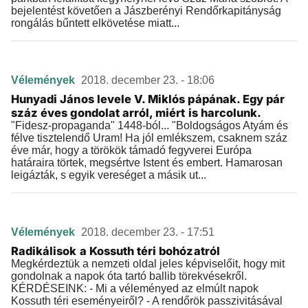
bejelentést követően a Jászberényi Rendőrkapitányság
rongálás bűntett elkövetése miatt...
Vélemények
2018. december 23. - 18:06
Hunyadi János levele V. Miklós pápának. Egy pár
száz éves gondolat arról, miért is harcolunk.
"Fidesz-propaganda" 1448-ból... "Boldogságos Atyám és
félve tisztelendő Uram! Ha jól emlékszem, csaknem száz
éve már, hogy a törökök támadó fegyverei Európa
határaira törtek, megsértve Istent és embert. Hamarosan
leigázták, s egyik vereséget a másik ut...
Vélemények
2018. december 23. - 17:51
Radikálisok a Kossuth téri bohózatról
Megkérdeztük a nemzeti oldal jeles képviselőit, hogy mit
gondolnak a napok óta tartó ballib törekvésekről.
KÉRDÉSEINK: - Mi a véleményed az elmúlt napok
Kossuth téri eseményeiről? - A rendőrök passzivitásával