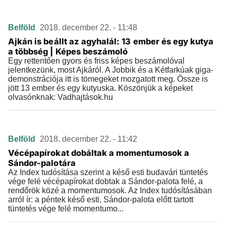
Belföld
2018. december 22. - 11:48
Ajkán is beállt az agyhalál: 13 ember és egy kutya
a többség | Képes beszámoló
Egy rettentően gyors és friss képes beszámolóval
jelentkezünk, most Ajkáról. A Jobbik és a Kétfarkúak giga-
demonstrációja itt is tömegeket mozgatott meg. Össze is
jött 13 ember és egy kutyuska. Köszönjük a képeket
olvasónknak: Vadhajtások.hu
Belföld
2018. december 22. - 11:42
Vécépapírokat dobáltak a momentumosok a
Sándor-palotára
Az Index tudósítása szerint a késő esti budavári tüntetés
vége felé vécépapírokat dobtak a Sándor-palota felé, a
rendőrök közé a momentumosok. Az Index tudósításában
arról ír: a péntek késő esti, Sándor-palota előtt tartott
tüntetés vége felé momentumo...