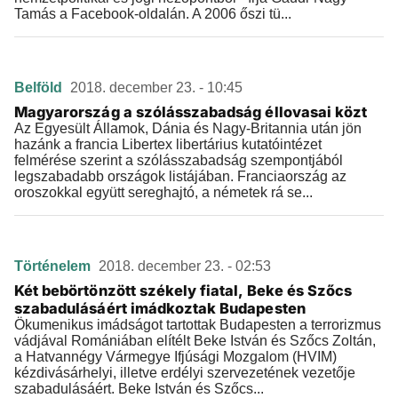
Tamás a Facebook-oldalán. A 2006 őszi tü...
Belföld
2018. december 23. - 10:45
Magyarország a szólásszabadság éllovasai közt
Az Egyesült Államok, Dánia és Nagy-Britannia után jön
hazánk a francia Libertex libertárius kutatóintézet
felmérése szerint a szólásszabadság szempontjából
legszabadabb országok listájában. Franciaország az
oroszokkal együtt sereghajtó, a németek rá se...
Történelem
2018. december 23. - 02:53
Két bebörtönzött székely fiatal, Beke és Szőcs
szabadulásáért imádkoztak Budapesten
Ökumenikus imádságot tartottak Budapesten a terrorizmus
vádjával Romániában elítélt Beke István és Szőcs Zoltán,
a Hatvannégy Vármegye Ifjúsági Mozgalom (HVIM)
kézdivásárhelyi, illetve erdélyi szervezetének vezetője
szabadulásáért. Beke István és Szőcs...