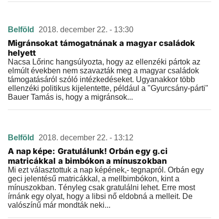
Belföld
2018. december 22. - 13:30
Migránsokat támogatnának a magyar családok
helyett
Nacsa Lőrinc hangsúlyozta, hogy az ellenzéki pártok az
elmúlt években nem szavazták meg a magyar családok
támogatásáról szóló intézkedéseket. Ugyanakkor több
ellenzéki politikus kijelentette, például a "Gyurcsány-párti"
Bauer Tamás is, hogy a migránsok...
Belföld
2018. december 22. - 13:12
A nap képe: Gratulálunk! Orbán egy g.ci
matricákkal a bimbókon a mínuszokban
Mi ezt választottuk a nap képének,- tegnapról. Orbán egy
geci jelentésű matricákkal, a mellbimbókon, kint a
mínuszokban. Tényleg csak gratulálni lehet. Erre most
írnánk egy olyat, hogy a libsi nő eldobná a melleit. De
valószínű már mondták neki...