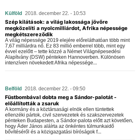
Külföld
2018. december 22. - 10:53
Szép kilátások: a világ lakossága jövőre
megközelíti a nyolcmilliárdot, Afrika népessége
megkétszereződik
A világ népessége 2019 elejére előreláthatóan több mint
7,67 milliárdra nő. Ez 83 millió emberrel több, mint egy
évvel ezelőtt – tette közzé a Német Világnépesedési
Alapítvány (DSW) pénteken Hannoverben. Különösen
intenzíven növekedett Afrika népessége...
Belföld
2018. december 22. - 09:50
Füstbombával dobta meg a Sándor-palotát -
előállították a zsaruk
A kormány és a köztársasági elnök ellen tüntettek
ellenzéki pártok, civil szervezetek és szakszervezetek
pénteken Budapesten, a Sándor-palota előtt azt követően,
hogy Áder János aláírta az önkéntes túlmunkaidő
bővítéséről és a közigazgatási bíróságok f...