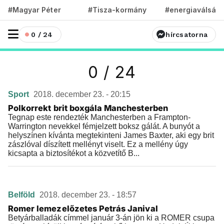
#Magyar Péter
#Tisza-kormány
#energiaválság
0 / 24
hírcsatorna
0 / 24
Sport
2018. december 23. - 20:15
Polkorrekt brit boxgála Manchesterben
Tegnap este rendezték Manchesterben a Frampton-
Warrington nevekkel fémjelzett boksz gálát. A bunyót a
helyszínen kívánta megtekinteni James Baxter, aki egy brit
zászlóval díszített mellényt viselt. Ez a mellény úgy
kicsapta a biztosítékot a közvetítő B...
Belföld
2018. december 23. - 18:57
Romer lemezelőzetes Petrás Janival
Betyárballadák címmel január 3-án jön ki a ROMER csupa