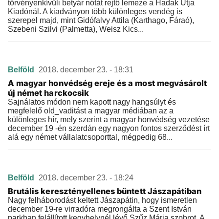
törvényenkívüli betyár nótát rejtő lemeze a Hadak Útja
Kiadónál. A kiadványon több különleges vendég is
szerepel majd, mint Gidófalvy Attila (Karthago, Fáraó),
Szebeni Szilvi (Palmetta), Weisz Kics...
Belföld
2018. december 23. - 18:31
A magyar honvédség ereje és a most megvásárolt
új német harckocsik
Sajnálatos módon nem kapott nagy hangsúlyt és
megfelelő old_vaditást a magyar médiában az a
különleges hír, mely szerint a magyar honvédség vezetése
december 19 -én szerdán egy nagyon fontos szerződést írt
alá egy német vállalatcsoporttal, mégpedig 68...
Belföld
2018. december 23. - 18:24
Brutális keresztényellenes bűntett Jászapátiban
Nagy felháborodást keltett Jászapátin, hogy ismeretlen
december 19-re virradóra megrongálta a Szent István
parkban felállított kegyhelynél lévő Szűz Mária szobrot. A