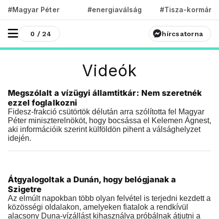
#Magyar Péter
#energiaválság
#Tisza-kormány
0 / 24
hírcsatorna
Videók
Videók
Megszólalt a vízügyi államtitkár: Nem szeretnék
2026.08.06 |
21:43
ezzel foglalkozni
Fidesz-frakció csütörtök délután arra szólította fel Magyar
Péter miniszterelnököt, hogy bocsássa el Kelemen Ágnest,
aki információik szerint külföldön pihent a válsághelyzet
idején.
Videók
Átgyalogoltak a Dunán, hogy belógjanak a
2026.08.06 |
16:15
Szigetre
Az elmúlt napokban több olyan felvétel is terjedni kezdett a
közösségi oldalakon, amelyeken fiatalok a rendkívül
alacsony Duna-vízállást kihasználva próbálnak átjutni a