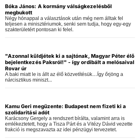
Bóka János: A kormány válságkezelésből
2026.08.04 |
21:36
megbukott
Négy hónappal a választások után még nem álltak fel
teljesen a minisztériumok, senki sem tudja, hogy egy-egy
szakterületért pontosan ki felel.
Videók
"Azonnal küldjétek ki a sajtónak, Magyar Péter élő
2026.08.04 |
14:34
bejelentkezés Paksról!" - így ordibált a melósaival
Rovar úr
A baki miatt le is állt az élő közvetítésük…Így őrjöng a
nárcisztikus miniszt...
Videók
Kamu Geri megüzente: Budapest nem fizeti ki a
2026.08.03 |
20:01
szolidaritási adót
Karácsony Gergely a rendszert bírálta, valamint arra is
emlékeztetett, hogy a Tisza Párt és a Vitézy Dávid vezette
frakció is megszavazta az idei pénzügyi tervezetet.