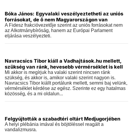
Videók
Bóka János: Egyvalaki veszélyeztetheti az uniós
2026.07.29 |
17:31
forrásokat, de ő nem Magyarországon van
A Fidesz frakcióvezetője szerint az uniós forrásokat nem
az Alkotmánybíróság, hanem az Európai Parlament
eljárása veszélyezteti.
Videók
Navracsics Tibor kiáll a Vadhajtások.hu mellett,
2026.07.29 |
14:57
szükség van ránk, hevesebb vérmérséklet is kell
Mi akkor is megírjuk ha valaki szerint nincsen ránk
szükség, és akkor is, amikor valaki szerint nagyon is.
Navracsics Tibor kiállt portálunk mellett, semmi baj velünk,
vérmérséklet kérdése az egész. Szerinte ez egy hatalmas
közösség, és a mi oldalun...
Videók
Felgyújtották a szabadtéri oltárt Medjugorjében
2026.07.28 |
20:35
A helyi plébánia imával és böjtöléssel reagált a
vandalizmusra.