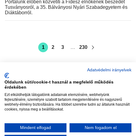
Portálunk élőben közvetíti a Fidesz elnökének beszédét
Tusványosról, a 35. Bálványosi Nyári Szabadegyetem és
Diáktáborról.
1
2
3
…
230
Adatvédelmi irányelvek
Oldalunk süti/cookie-t használ a megfelelő működés
vadhajtások
érdekében
Ezt elküldhetjük látogatóink adatainak elemzésére, webhelyünk
fejlesztésére, személyre szabott tartalom megjelenítésére és nagyszerű
webhely-élmény biztosítására. Ha többet szeretne tudni az általunk használt
Szerkesztőség:
szerk@vadhajtasok.hu
cookies, nyissa meg a beállításokat.
Modi:
moderator@vadhajtasok.hu
Adatvédelem
Impresszum
Szerzői jogok
Mindent elfogad
Nem fogadom el
2018 Vadhajtások.hu