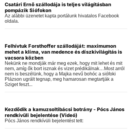
Csatári Ernő szállodája is teljes világításban
2026.08.02 |
15:40
pompázik Siófokon
Az alábbi üzenetet kapta portálunk hivatalos Facebook
oldala.
Videók
Felhívtuk Forsthoffer szállodáját: maximumon
2026.08.02 |
12:54
mehet a klíma, van medence és díszkivilágítás is
vacsora közben
Nekünk ne mondják már meg ezek, hogy mit lehet és mit
nem, amíg ők bort isznak és vizet prédikálnak…Most arról
nem is beszélünk, hogy a Majka nevű bohóc a siófoki
Plázson ugrált tegnap, meg hamarosan megtartják a
Sziget feszt...
Videók
Kezdődik a kamuzsoltibácsi botrány - Pócs János
2026.07.30 |
18:39
rendkívüli bejelentése (Videó)
Pócs János rendkívüli bejelentést tett: