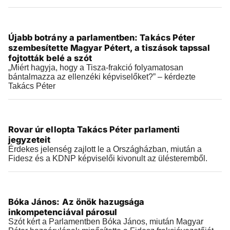
Videók
Újabb botrány a parlamentben: Takács Péter
2026.07.28 |
09:59
szembesítette Magyar Pétert, a tiszások tapssal
fojtották belé a szót
„Miért hagyja, hogy a Tisza-frakció folyamatosan
bántalmazza az ellenzéki képviselőket?” – kérdezte
Takács Péter
Videók
Rovar úr ellopta Takács Péter parlamenti
2026.07.27 |
16:53
jegyzeteit
Érdekes jelenség zajlott le a Országházban, miután a
Fidesz és a KDNP képviselői kivonult az ülésteremből.
Videók
Bóka János: Az önök hazugsága
2026.07.27 |
15:42
inkompetenciával párosul
Szót kért a Parlamentben Bóka János, miután Magyar