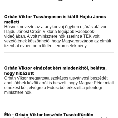
Videók
Orbán Viktor Tusványoson is kiállt Hajdu János
2026.07.27 |
06:44
mellett
Hősnek nevezte az aranykonvoj ügyben eljárás alá vont
Hajdu Jánost Orbán Viktor a legújabb Facebook-
videójában. A volt miniszterelnök szerint a TEK volt
vezetőjének köszönhető, hogy Magyarországon az elmúlt
tizenhat évben nem történt terrorcselekmény.
Videók
Orbán Viktor elnézést kért mindenkitől, belátta,
2026.07.25 |
12:35
hogy hibázott
Orbán Viktor megtartotta szokásos tusványosi beszédét,
ahol többek között arról is beszélt, hogy Magyar Péter miatt
elnézést kér, elvégre a Fideszből érkezett a jelenlegi
miniszterelnök.
Videók
Élő - Orbán Viktor beszéde Tusnádfürdőn
2026.07.25 |
10:11