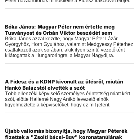
Péter hazaárulónak minősítette a Fidesz frakcióvezetőjét.
Videók
Bóka János: Magyar Péter nem értette meg
2026.07.27 |
15:18
Tusványost és Orbán Viktor beszédét sem
Bóka János azzal kezdte, hogy Magyar Péter Lázár
Györgyhöz, Horn Gyulához, valamint Medgyessy Péterhez
csatlakozott azok sorában, akik ilyen szintű vezetőként
kilátogattak a Hungaroringre, a Magyar Nagydíjra.
Videók
A Fidesz és a KDNP kivonult az ülésről, miután
2026.07.27 |
14:51
Hankó Balázstól elvették a szót
Több ellenzéki képviselő személyes érintettség miatt kért
szót, előtte Hallerné Nagy Anikó levezető elnök
figyelmeztette a képviselőket, hogy ez mit jelent.
Videók
Újabb vallomás bizonyítja, hogy Magyar Péterék
2026.07.27 |
11:41
fizettek a "Zsolti bácsi-ügy" koronatanújának