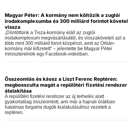
Videók
Magyar Péter: A kormány nem költözik a zuglói
2026.08.03 |
17:54
irodakomplexumba és 300 milliárd forintot követel
vissza
„Döntöttünk a Tisza-kormány eláll az zuglói
irodakomplexum megvásárlásától, és visszaköveteli azt a
több mint 300 milliárd forint közpénzt, amit az Orbán-
kormány már kifizetett” – jelentette be Magyar Péter
miniszterelnök egy Facebook-videóban.
Videók
Összeomlás és káosz a Liszt Ferenc Reptéren:
2026.08.03 |
11:24
megbosszulta magát a repülőtéri fizetési rendszer
átalakítása
A repülőtéri fizetési rendszer az új terhelés alatt
gyakorlatilag összeomlott, ami már a hajnali órákban
hatalmas forgalmi dugók kialakulásához vezetett a
reptéren.
Videók