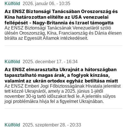
Külföld
2026. január 06. - 10:35
Az ENSZ Biztonsági Tanácsában Oroszország és
Kína határozottan elítélte az USA venezuelai
fellépését - Nagy-Britannia és Izrael támogatta
Az ENSZ Biztonsági Tanácsának Venezueláról szóló
ülésén Oroszország, Kína, Franciaország és Dánia élesen
bírálta az Egyesült Államok intézkedéseit.
Külföld
2025. december 17. - 16:34
Az ENSZ elmarasztalta Ukrajnát a hátországban
tapasztalható magas árak, a foglyok kínzása,
valamint az ukrán ortodox egyház betiltása miatt
Az ENSZ Emberi Jogi Főbiztosságának Hivatala jelentést
tett közzé Ukrajnáról, amely a 2025. június 1-jétől
november 30-ig tartó időszakot fedi le. A jelentés súlyos
jogi problémákra hívja fel a figyelmet Ukrajnában.
Külföld
2025. szeptember 28. - 20:33