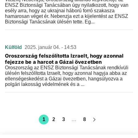
ENSZ Biztonsági Tanácsában úgy nyilatkozott, hogy van
esély arra, hogy az ukrajnai háború forró szakasza
hamarosan véget ér. Nebenzja ezt a kijelentést az ENSZ
Biztonsági Tanácsának ülésén tette. Eg...
Külföld
2025. január 04. - 14:53
Oroszország felszólította Izraelt, hogy azonnal
fejezze be a harcot a Gázai övezetben
Oroszország az ENSZ Biztonsági Tanácsának rendkívüli
ülésén felszólította Izraelt, hogy azonnal hagyja abba az
ellenségeskedést a Gázai övezetben, hangsúlyozva a
polgári lakosság védelmének és a ...
1
2
3
…
8