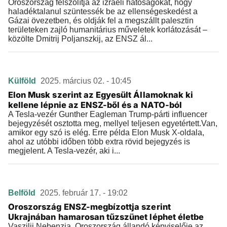
Oroszország felszólítja az izraeli hatóságokat, hogy
haladéktalanul szüntessék be az ellenségeskedést a
Gázai övezetben, és oldják fel a megszállt palesztin
területeken zajló humanitárius műveletek korlátozását –
közölte Dmitrij Poljanszkij, az ENSZ ál...
Külföld
2025. március 02. - 10:45
Elon Musk szerint az Egyesült Államoknak ki
kellene lépnie az ENSZ-ből és a NATO-ból
A Tesla-vezér Gunther Eagleman Trump-párti influencer
bejegyzését osztotta meg, mellyel teljesen egyetértett.Van,
amikor egy szó is elég. Erre példa Elon Musk X-oldala,
ahol az utóbbi időben több extra rövid bejegyzés is
megjelent. A Tesla-vezér, aki i...
Belföld
2025. február 17. - 19:02
Oroszország ENSZ-megbízottja szerint
Ukrajnában hamarosan tűzszünet léphet életbe
Vaszilij Nebenzja, Oroszország állandó képviselője az