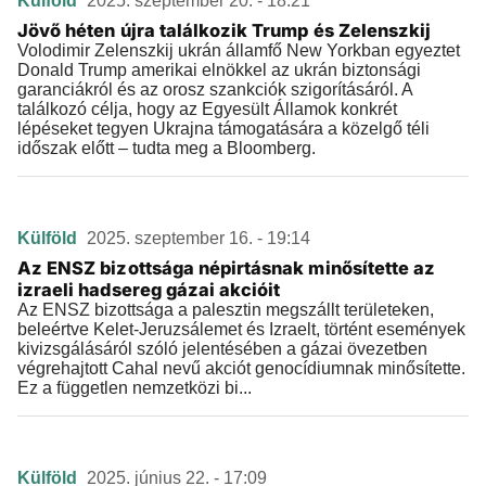
Külföld
2025. szeptember 20. - 18:21
Jövő héten újra találkozik Trump és Zelenszkij
Volodimir Zelenszkij ukrán államfő New Yorkban egyeztet
Donald Trump amerikai elnökkel az ukrán biztonsági
garanciákról és az orosz szankciók szigorításáról. A
találkozó célja, hogy az Egyesült Államok konkrét
lépéseket tegyen Ukrajna támogatására a közelgő téli
időszak előtt – tudta meg a Bloomberg.
Külföld
2025. szeptember 16. - 19:14
Az ENSZ bizottsága népirtásnak minősítette az
izraeli hadsereg gázai akcióit
Az ENSZ bizottsága a palesztin megszállt területeken,
beleértve Kelet-Jeruzsálemet és Izraelt, történt események
kivizsgálásáról szóló jelentésében a gázai övezetben
végrehajtott Cahal nevű akciót genocídiumnak minősítette.
Ez a független nemzetközi bi...
Külföld
2025. június 22. - 17:09