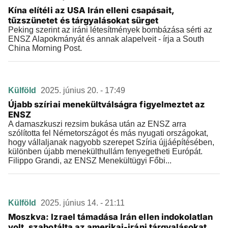
Kína elítéli az USA Irán elleni csapásait,
tűzszünetet és tárgyalásokat sürget
Peking szerint az iráni létesítmények bombázása sérti az
ENSZ Alapokmányát és annak alapelveit - írja a South
China Morning Post.
Külföld
2025. június 20. - 17:49
Újabb szíriai menekültválságra figyelmeztet az
ENSZ
A damaszkuszi rezsim bukása után az ENSZ arra
szólította fel Németországot és más nyugati országokat,
hogy vállaljanak nagyobb szerepet Szíria újjáépítésében,
különben újabb menekülthullám fenyegetheti Európát.
Filippo Grandi, az ENSZ Menekültügyi Főbi...
Külföld
2025. június 14. - 21:11
Moszkva: Izrael támadása Irán ellen indokolatlan
volt, szabotálta az amerikai-iráni tárgyalásokat