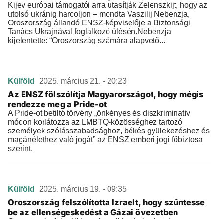
Kijev európai támogatói arra utasítják Zelenszkijt, hogy az
utolsó ukránig harcoljon – mondta Vaszilij Nebenzja,
Oroszország állandó ENSZ-képviselője a Biztonsági
Tanács Ukrajnával foglalkozó ülésén.Nebenzja
kijelentette: “Oroszország számára alapvető...
Külföld
2025. március 21. - 20:23
Az ENSZ fölszólítja Magyarországot, hogy mégis
rendezze meg a Pride-ot
A Pride-ot betiltó törvény „önkényes és diszkriminatív
módon korlátozza az LMBTQ-közösséghez tartozó
személyek szólásszabadsághoz, békés gyülekezéshez és
magánélethez való jogát” az ENSZ emberi jogi főbiztosa
szerint.
Külföld
2025. március 19. - 09:35
Oroszország felszólította Izraelt, hogy szüntesse
be az ellenségeskedést a Gázai övezetben