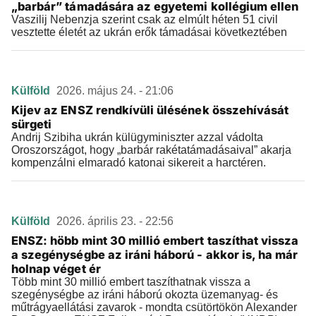
„barbár” támadására az egyetemi kollégium ellen
Vaszilij Nebenzja szerint csak az elmúlt héten 51 civil
vesztette életét az ukrán erők támadásai következtében
Külföld
2026. május 24. - 21:06
Kijev az ENSZ rendkívüli ülésének összehívását
sürgeti
Andrij Szibiha ukrán külügyminiszter azzal vádolta
Oroszországot, hogy „barbár rakétatámadásaival” akarja
kompenzálni elmaradó katonai sikereit a harctéren.
Külföld
2026. április 23. - 22:56
ENSZ: höbb mint 30 millió embert taszíthat vissza
a szegénységbe az iráni háború - akkor is, ha már
holnap véget ér
Több mint 30 millió embert taszíthatnak vissza a
szegénységbe az iráni háború okozta üzemanyag- és
műtrágyaellátási zavarok - mondta csütörtökön Alexander