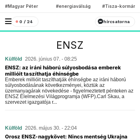
#Magyar Péter
#energiaválság
#Tisza-kormány
0 / 24
hírcsatorna
ENSZ
Külföld
2026. június 07. - 08:25
ENSZ: az iráni háború súlyosbodása emberek
millióit taszíthatja éhínségbe
Emberek millióit taszíthatják éhínségbe az iráni háború
súlyosbodásának következményei, köztük az
üzemanyagárak növekedése - figyelmeztetett pénteken az
ENSZ Élelmezési Világprogramja (WFP).Carl Skau, a
szervezet igazgatója r...
Külföld
2026. május 30. - 22:04
Orosz ENSZ-nagykövet: Nincs mentség Ukrajna