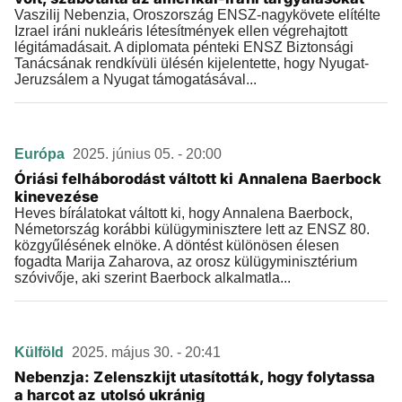
Vaszilij Nebenzia, Oroszország ENSZ-nagykövete elítélte
Izrael iráni nukleáris létesítmények ellen végrehajtott
légitámadásait. A diplomata pénteki ENSZ Biztonsági
Tanácsának rendkívüli ülésén kijelentette, hogy Nyugat-
Jeruzsálem a Nyugat támogatásával...
Európa
2025. június 05. - 20:00
Óriási felháborodást váltott ki Annalena Baerbock
kinevezése
Heves bírálatokat váltott ki, hogy Annalena Baerbock,
Németország korábbi külügyminisztere lett az ENSZ 80.
közgyűlésének elnöke. A döntést különösen élesen
fogadta Marija Zaharova, az orosz külügyminisztérium
szóvivője, aki szerint Baerbock alkalmatla...
Külföld
2025. május 30. - 20:41
Nebenzja: Zelenszkijt utasították, hogy folytassa
a harcot az utolsó ukránig