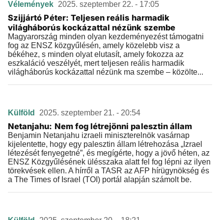
Vélemények
2025. szeptember 22. - 17:05
Szijjártó Péter: Teljesen reális harmadik
világháborús kockázattal nézünk szembe
Magyarország minden olyan kezdeményezést támogatni
fog az ENSZ közgyűlésén, amely közelebb visz a
békéhez, s minden olyat elutasít, amely fokozza az
eszkaláció veszélyét, mert teljesen reális harmadik
világháborús kockázattal nézünk ma szembe – közölte...
Külföld
2025. szeptember 21. - 20:54
Netanjahu: Nem fog létrejönni palesztin állam
Benjamin Netanjahu izraeli miniszterelnök vasárnap
kijelentette, hogy egy palesztin állam létrehozása „Izrael
létezését fenyegetné”, és megígérte, hogy a jövő héten, az
ENSZ Közgyűlésének ülésszaka alatt fel fog lépni az ilyen
törekvések ellen. A hírről a TASR az AFP hírügynökség és
a The Times of Israel (TOI) portál alapján számolt be.