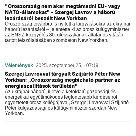
"Oroszország nem akar megtámadni EU- vagy
NATO-államokat" - Szergej Lavrov a háború
lezárásáról beszélt New Yorkban
Oroszország továbbra is nyitott a tárgyalásokra az ukrajnai
háború lezárásáról – jelentette ki az orosz külügyminiszter
az ENSZ-közgyűlés 80. ülésszakának általános vitáján
tartott felszólalásában szombaton New Yorkban.
Vélemények
2025. szeptember 25. - 07:19
Szergej Lavrovval tárgyalt Szijjártó Péter New
Yorkban: „Oroszország megbízható partner az
energiaszállítások területén"
Az ukrajnai háború, illetve a kétoldalú gazdasági és
energetikai együttműködés legfontosabb kérdéseiről
egyeztetett orosz kollégájával, Szergej Lavrovval Szijjártó
Péter külgazdasági és külügyminiszter szerdán New
Yorkban.