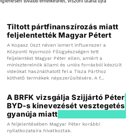
ideiglenesen tovább emelkedhet, viszont utána újra
Tiltott pártfinanszírozás miatt
feljelentették Magyar Pétert
A Kopasz Oszt néven ismert influenszer a
Központi Nyomozó Főügyészségen tett
feljelentést Magyar Péter ellen, amiért a
miniszterelnök állami és uniós forrásból készült
videókat használhatott fel a Tisza Párthoz
köthető termékek népszerűsítésére. A f...
A BRFK vizsgálja Szijjártó Péter
BYD-s kinevezését vesztegetés
gyanúja miatt
A feljelentésében Magyar Péter korábbi
nyilatkozataira hivatkoztak.