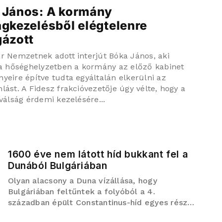
 János: A kormány
ágkezelésből elégtelenre
gázott
r Nemzetnek adott interjút Bóka János, aki
 a hőséghelyzetben a kormány az előző kabinet
yeire építve tudta egyáltalán elkerülni az
ást. A Fidesz frakcióvezetője úgy vélte, hogy a
válság érdemi kezelésére...
1600 éve nem látott híd bukkant fel a
Dunából Bulgáriában
Olyan alacsony a Duna vízállása, hogy
Bulgáriában feltűntek a folyóból a 4.
században épült Constantinus-híd egyes részei.
A több mint két kilométer hosszú építmény az