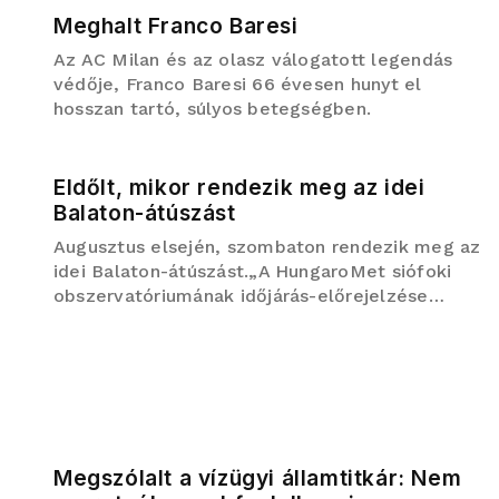
fejenként 300 méter úszá...
Meghalt Franco Baresi
Az AC Milan és az olasz válogatott legendás
védője, Franco Baresi 66 évesen hunyt el
hosszan tartó, súlyos betegségben.
Eldőlt, mikor rendezik meg az idei
Balaton-átúszást
Augusztus elsején, szombaton rendezik meg az
idei Balaton-átúszást.„A HungaroMet siófoki
obszervatóriumának időjárás-előrejelzése
alapján – a Balatoni Vízirendészeti
Rendőrkapitány egyetértésével – úgy
döntöttünk, hogy a 44....
Megszólalt a vízügyi államtitkár: Nem