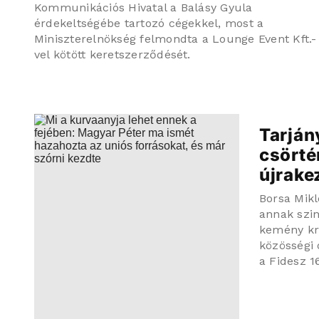
Kommunikációs Hivatal a Balásy Gyula
érdekeltségébe tartozó cégekkel, most a
Miniszterelnökség felmondta a Lounge Event Kft.-
vel kötött keretszerződését.
Tarján
csörté
újrake
Borsa Mikl
annak szin
kemény kri
közösségi 
a Fidesz 16