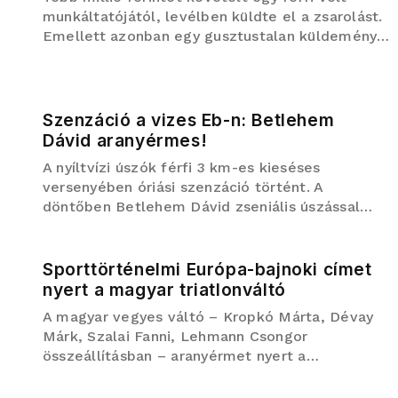
munkáltatójától, levélben küldte el a zsarolást.
Emellett azonban egy gusztustalan küldemény
is érkezett: emberi ürüléket is mellékelt a
bosszúálló.
Szenzáció a vizes Eb-n: Betlehem
Dávid aranyérmes!
A nyíltvízi úszók férfi 3 km-es kieséses
versenyében óriási szenzáció történt. A
döntőben Betlehem Dávid zseniális úszással
oktatta a mezőnyt, és két ezüstérem után
aranyérmes lett a párizsi vizes Eb-n.Péntek
délelőtt újabb magyar sikernek ör...
Sporttörténelmi Európa-bajnoki címet
nyert a magyar triatlonváltó
A magyar vegyes váltó – Kropkó Márta, Dévay
Márk, Szalai Fanni, Lehmann Csongor
összeállításban – aranyérmet nyert a
triatlonosok sprint távú Európa-bajnokságán
szombaton, a lengyelországi Elblagban.A