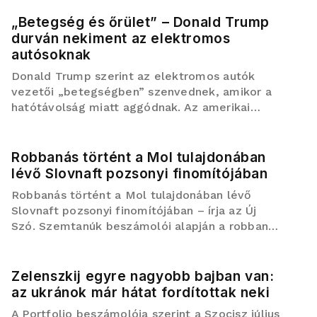
ókor egyik leghosszabb ismert hídja, I.
Constantinus római császár uralkodása ide...
„Betegség és őrület” – Donald Trump
durván nekiment az elektromos
autósoknak
Donald Trump szerint az elektromos autók
vezetői „betegségben” szenvednek, amikor a
hatótávolság miatt aggódnak. Az amerikai
elnök egy Las Vegas-i beszédében fogalmazott
így, miközben megismételte a régóta cáfolt
„elektromosautó-kényszer” ál...
Robbanás történt a Mol tulajdonában
lévő Slovnaft pozsonyi finomítójában
Robbanás történt a Mol tulajdonában lévő
Slovnaft pozsonyi finomítójában – írja az Új
Szó. Szemtanúk beszámolói alapján a robbanás
hatalmas dörrenéssel járt, amelyet jól lehetett
hallani a környéken, és több közeli épület
ablakai is beleremegtek.
Zelenszkij egyre nagyobb bajban van:
az ukránok már hátat fordítottak neki
A Portfolio beszámolója szerint a Szocisz július