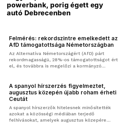
powerbank, porig égett egy
autó Debrecenben
Felmérés: rekordszintre emelkedett az
AfD támogatottsága Németországban
Az Alternatíva Németországért (AfD) párt
rekordmagasságú, 28%-os támogatottságot ért
el, és továbbra is megelőzi a kormányzó
konzervatív CDU/CSU szövetséget, amelynek
támogatottsága 21%-ra zuhant – derül ki az
ARD-DeutschlandTrend közvélemén...
A spanyol hírszerzés figyelmeztet,
augusztus közepén újabb roham érheti
Ceutát
A spanyol hírszerzők hitelesnek minősítették
azokat a közösségi médiában terjedő
felhívásokat, amelyek augusztus közepére
újabb tömeges átkelésre buzdítanak az észak-