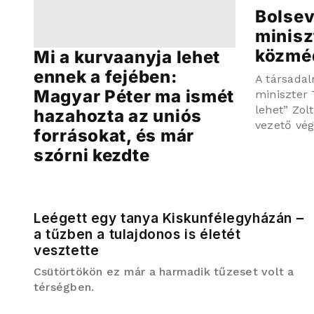
Bolsevi
minisz
közmé
Mi a kurvaanyja lehet
ennek a fejében:
A társadal
Magyar Péter ma ismét
miniszter 
lehet” Zol
hazahozta az uniós
vezető vég
forrásokat, és már
szórni kezdte
Leégett egy tanya Kiskunfélegyházán –
a tűzben a tulajdonos is életét
vesztette
Csütörtökön ez már a harmadik tűzeset volt a
térségben.