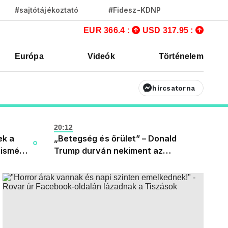
#sajtótájékoztató
#Fidesz-KDNP
EUR 366.4 :
USD 317.95 :
Európa
Videók
Történelem
hírcsatorna
20:12
ek a
„Betegség és őrület” – Donald
 ismét
Trump durván nekiment az
okat,
elektromos autósoknak