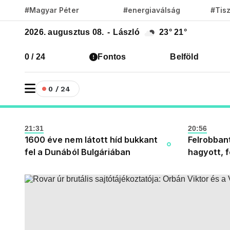
#Magyar Péter
#energiaválság
#Tis
2026. augusztus 08.
-
László
23°
21°
0 / 24
Fontos
Belföld
0 / 24
21:31
20:56
1600 éve nem látott híd bukkant
Felrobban
fel a Dunából Bulgáriában
hagyott, 
powerbank
Debrecen