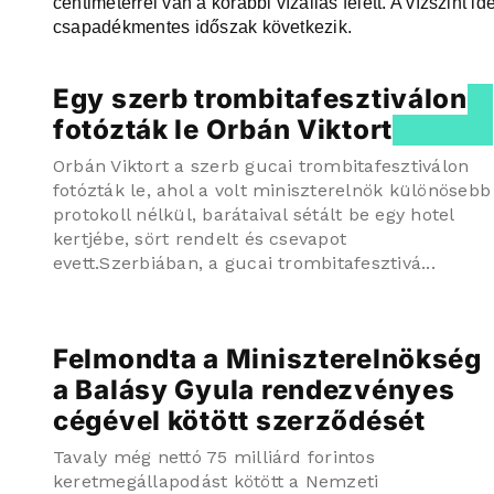
centiméterrel van a korábbi vízállás felett. A vízszint 
csapadékmentes időszak következik.
Egy szerb trombitafesztiválon
fotózták le Orbán Viktort
Orbán Viktort a szerb gucai trombitafesztiválon
fotózták le, ahol a volt miniszterelnök különösebb
protokoll nélkül, barátaival sétált be egy hotel
kertjébe, sört rendelt és csevapot
evett.Szerbiában, a gucai trombitafesztivá...
Felmondta a Miniszterelnökség
a Balásy Gyula rendezvényes
cégével kötött szerződését
Tavaly még nettó 75 milliárd forintos
keretmegállapodást kötött a Nemzeti