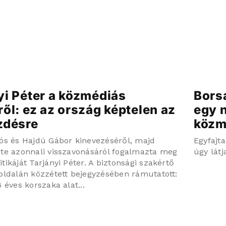
yi Péter a közmédiás
Borsa
ről: ez az ország képtelen az
egy n
zdésre
közm
ós és Hajdú Gábor kinevezéséről, majd
Egyfajta
te azonnali visszavonásáról fogalmazta meg
úgy lát
tikáját Tarjányi Péter. A biztonsági szakértő
oldalán közzétett bejegyzésében rámutatott:
 éves korszaka alat...