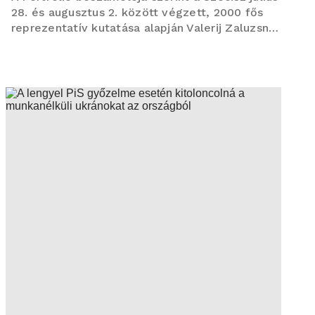
28. és augusztus 2. között végzett, 2000 fős
reprezentatív kutatása alapján Valerij Zaluzsnij
örvend a legnagyobb társadalmi bizalomnak
Ukrajnában. A megkérdezettek 27,8 százaléka
teljes mérté...