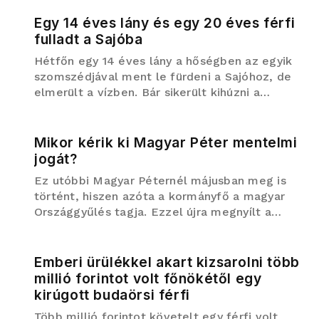
Egy 14 éves lány és egy 20 éves férfi
fulladt a Sajóba
Hétfőn egy 14 éves lány a hőségben az egyik
szomszédjával ment le fürdeni a Sajóhoz, de
elmerült a vízben. Bár sikerült kihúzni a
folyóból, az életét már nem tudták
megmenteni, írja a boon.hu.Az Országos
Mentőszolgálat a lap...
Mikor kérik ki Magyar Péter mentelmi
jogát?
Ez utóbbi Magyar Péternél májusban meg is
történt, hiszen azóta a kormányfő a magyar
Országgyűlés tagja. Ezzel újra megnyílt a
lehetősége annak, hogy kikérjék a mentelmi
jogát és felelősségre vonják. Ennek semmi
akadálya nem lenne, a nyomozá...
Emberi ürülékkel akart kizsarolni több
millió forintot volt főnökétől egy
kirúgott budaörsi férfi
Több millió forintot követelt egy férfi volt