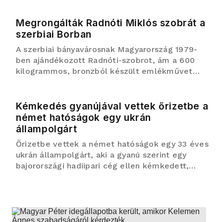
afrikai spanyol enklávéba. A hatóságok szerint a
mozgósítás intenzívebb, mi...
Megrongálták Radnóti Miklós szobrát a
szerbiai Borban
A szerbiai bányavárosnak Magyarország 1979-
ben ajándékozott Radnóti-szobrot, ám a 600
kilogrammos, bronzból készült emlékművet
2001-ben ellopták. 2004-ben új szobrot
állítottak a meggyilkolt költőnek, amely azóta is
a kelet-szerbiai városban áll.
Kémkedés gyanújával vettek őrizetbe a
német hatóságok egy ukrán
állampolgárt
Őrizetbe vettek a német hatóságok egy 33 éves
ukrán állampolgárt, aki a gyanú szerint egy
bajorországi hadiipari cég ellen kémkedett,
szabotázs céljából - derült ki a müncheni
ügyészség és a türingiai rendőrség közös
közleményéből.