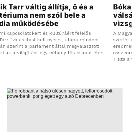
k Tarr váltig állítja, ő és a
Bóka
tériuma nem szól bele a
váls
dia működésébe
vizs
mi kapcsolatokért és kultúráért felelős
A Magya
Tarr “választást kell nyerni, utána mindent
szerint
tán szerint a parlament által megválasztott
eredmén
zi az átvilágítást egy néhány fős csapat élén.
összeoml
Tisza a 