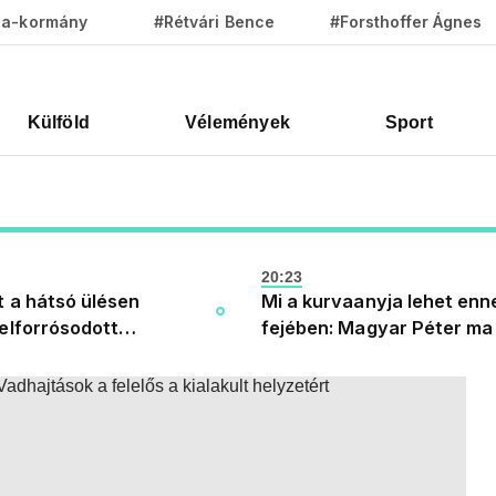
za-kormány
#Rétvári Bence
#Forsthoffer Ágnes
Külföld
Vélemények
Sport
20:23
t a hátsó ülésen
Mi a kurvaanyja lehet enn
felforrósodott
fejében: Magyar Péter ma
, porig égett egy autó
hazahozta az uniós forrás
ben
és már szórni kezdte