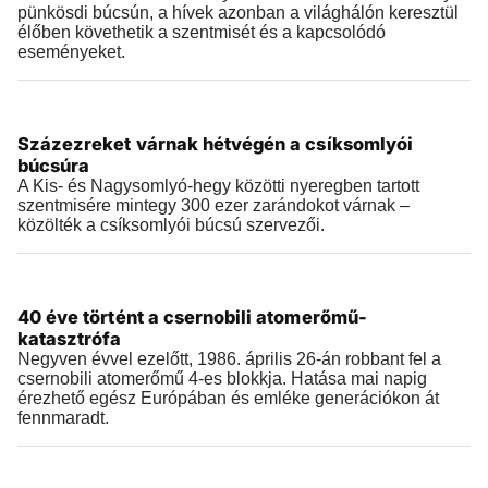
pünkösdi búcsún, a hívek azonban a világhálón keresztül
élőben követhetik a szentmisét és a kapcsolódó
eseményeket.
Történelem
Százezreket várnak hétvégén a csíksomlyói
2026.05.20 |
16:17
búcsúra
A Kis- és Nagysomlyó-hegy közötti nyeregben tartott
szentmisére mintegy 300 ezer zarándokot várnak –
közölték a csíksomlyói búcsú szervezői.
Történelem
40 éve történt a csernobili atomerőmű-
2026.04.26 |
09:39
katasztrófa
Negyven évvel ezelőtt, 1986. április 26-án robbant fel a
csernobili atomerőmű 4-es blokkja. Hatása mai napig
érezhető egész Európában és emléke generációkon át
fennmaradt.
Történelem