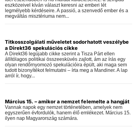
eszközeivel kíván választ keresni az emberi lét
legmélyebb kérdéseire. A passió, a szenvedő ember és a
megváltás misztériuma nem...
Történelem
Titkosszolgálati műveletet sodorhatott veszélybe
2026.03.26 |
10:14
a Direkt36 spekulációs cikke
A Direkt36 legújabb cikke szerint a Tisza Párt ellen
állítólagos politikai összeesküvés zajlott, ám az írás egy
olyan rendőrnyomozó spekulációira épült, aki maga sem
tudott bizonyítékot felmutatni – írta meg a Mandiner. A lap
arról ír, hogy...
Történelem
Március 15. – amikor a nemzet felemelte a hangját
2026.03.15 |
07:21
Vannak napok egy nemzet történetében, amelyek nem
egyszerűen évfordulók, hanem élő emlékezet. Március 15.
ilyen nap Magyarország számára.
Történelem