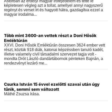
Astorban az erdélyi magyar írófejedelem és tette le
képletesen végleg azt a tollat, amellyel annyi nagyszerű
regényt és verset írt és hagyott hátra, gazdagítva ezzel a
magyar irodalma...
Történelem
Több mint 3600-an vettek részt a Doni Hősök
2026.02.13 |
18:08
Emléktúrán
XXVI. Doni Hősök Emléktúrán összesen 3624 ember vett
részt, köztük 918 diák, katonai képzéssben tanuló kadét,
illetve valamely civil társadalmi szervezet tagja volt -
mondta Drót László dandártábornok pénteken Bajnán, a
rendezvényt lezáró me...
Történelem
Csurka István 15 évvel ezelőtti szavai után úgy
2026.02.04 |
20:24
tűnik, semmi sem változott
Máthé Zsuzsa írása.
Történelem