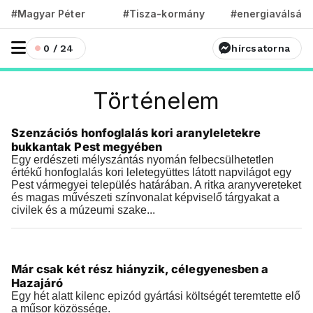
#Magyar Péter
#Tisza-kormány
#energiaválság
0 / 24
hírcsatorna
Történelem
Történelem
Szenzációs honfoglalás kori aranyleletekre
2026.08.07 |
14:24
bukkantak Pest megyében
Egy erdészeti mélyszántás nyomán felbecsülhetetlen
értékű honfoglalás kori leletegyüttes látott napvilágot egy
Pest vármegyei település határában. A ritka aranyvereteket
és magas művészeti színvonalat képviselő tárgyakat a
civilek és a múzeumi szake...
Történelem
Már csak két rész hiányzik, célegyenesben a
2026.08.04 |
12:52
Hazajáró
Egy hét alatt kilenc epizód gyártási költségét teremtette elő
a műsor közössége.