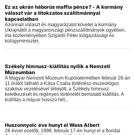
Ez az ukrán háborús maffia pénze? - A kormány
2026.03.06 |
11:42
választ vár a titokzatos szállítmánnyal
kapcsolatban
Azonnali választ és magyarázatot követel a kormány
Ukrajnától a magyarországi pénzszállítmányok ügyében,
írta közleményében Szijjártó Péter külgazdasági és
külügyminiszter,
Történelem
Székely himnusz-kiállítás nyílik a Nemzeti
2026.02.25 |
23:19
Múzeumban
A Magyar Nemzeti Múzeum Kupolatermében február 26-án
11 órától látható a Kása Csaba történész-muzeológus
szakmai vezetésével létrejött, a Székely himnusz
keletkezését és regényes történetét bemutató kiállítás. A
kiállítás a májusi hosszú hét...
Történelem
Huszonnyolc éve hunyt el Wass Albert
2026.02.17 |
13:19
28 évvel ezelőtt, 1998. február 17-én hunyt el a floridai