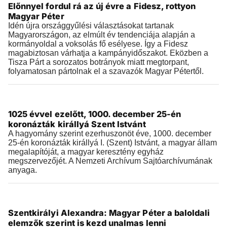
Előnnyel fordul rá az új évre a Fidesz, rottyon
2026.01.01 |
09:35
Magyar Péter
Idén újra országgyűlési választásokat tartanak
Magyarországon, az elmúlt év tendenciája alapján a
kormányoldal a voksolás fő esélyese. Így a Fidesz
magabiztosan várhatja a kampányidőszakot. Eközben a
Tisza Párt a sorozatos botrányok miatt megtorpant,
folyamatosan pártolnak el a szavazók Magyar Pétertől.
Történelem
1025 évvel ezelőtt, 1000. december 25-én
2025.12.25 |
09:28
koronázták királlyá Szent Istvánt
A hagyomány szerint ezerhuszonöt éve, 1000. december
25-én koronázták királlyá I. (Szent) Istvánt, a magyar állam
megalapítóját, a magyar keresztény egyház
megszervezőjét. A Nemzeti Archívum Sajtóarchívumának
anyaga.
Történelem
Szentkirályi Alexandra: Magyar Péter a baloldali
2025.12.16 |
19:01
elemzők szerint is kezd unalmas lenni