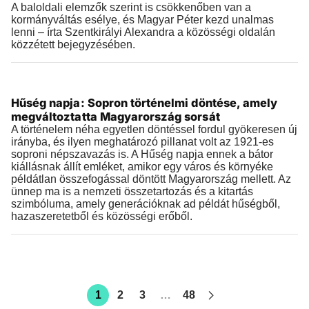
A baloldali elemzők szerint is csökkenőben van a
kormányváltás esélye, és Magyar Péter kezd unalmas
lenni – írta Szentkirályi Alexandra a közösségi oldalán
közzétett bejegyzésében.
Történelem
Hűség napja: Sopron történelmi döntése, amely
2025.12.14 |
21:41
megváltoztatta Magyarország sorsát
A történelem néha egyetlen döntéssel fordul gyökeresen új
irányba, és ilyen meghatározó pillanat volt az 1921-es
soproni népszavazás is. A Hűség napja ennek a bátor
kiállásnak állít emléket, amikor egy város és környéke
példátlan összefogással döntött Magyarország mellett. Az
ünnep ma is a nemzeti összetartozás és a kitartás
szimbóluma, amely generációknak ad példát hűségből,
hazaszeretetből és közösségi erőből.
1
2
3
…
48