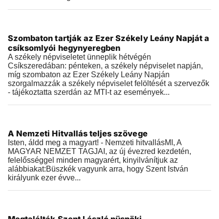
Történelem
Szombaton tartják az Ezer Székely Leány Napját a
2026.07.01 |
22:00
csíksomlyói hegynyeregben
A székely népviseletet ünneplik hétvégén
Csíkszeredában: pénteken, a székely népviselet napján,
míg szombaton az Ezer Székely Leány Napján
szorgalmazzák a székely népviselet felöltését a szervezők
- tájékoztatta szerdán az MTI-t az események...
Történelem
A Nemzeti Hitvallás teljes szövege
2026.06.12 |
21:09
Isten, áldd meg a magyart! - Nemzeti hitvallásMI, A
MAGYAR NEMZET TAGJAI, az új évezred kezdetén,
felelősséggel minden magyarért, kinyilvánítjuk az
alábbiakat:Büszkék vagyunk arra, hogy Szent István
királyunk ezer évve...
Történelem