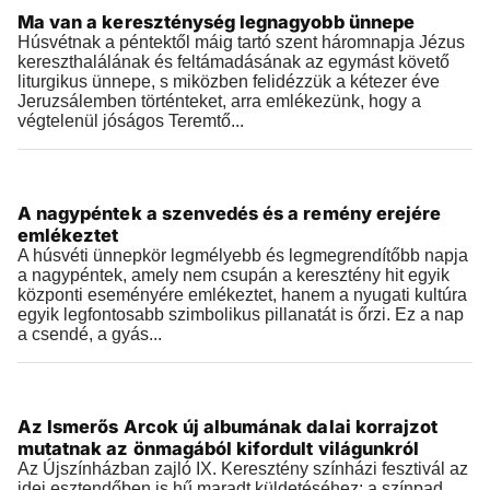
Ma van a kereszténység legnagyobb ünnepe
2026.04.05 |
08:22
Húsvétnak a péntektől máig tartó szent háromnapja Jézus
kereszthalálának és feltámadásának az egymást követő
liturgikus ünnepe, s miközben felidézzük a kétezer éve
Jeruzsálemben történteket, arra emlékezünk, hogy a
végtelenül jóságos Teremtő...
Történelem
A nagypéntek a szenvedés és a remény erejére
2026.04.03 |
10:22
emlékeztet
A húsvéti ünnepkör legmélyebb és legmegrendítőbb napja
a nagypéntek, amely nem csupán a keresztény hit egyik
központi eseményére emlékeztet, hanem a nyugati kultúra
egyik legfontosabb szimbolikus pillanatát is őrzi. Ez a nap
a csendé, a gyás...
Történelem
Az Ismerős Arcok új albumának dalai korrajzot
2026.03.28 |
10:24
mutatnak az önmagából kifordult világunkról
Az Újszínházban zajló IX. Keresztény színházi fesztivál az
idei esztendőben is hű maradt küldetéséhez: a színpad