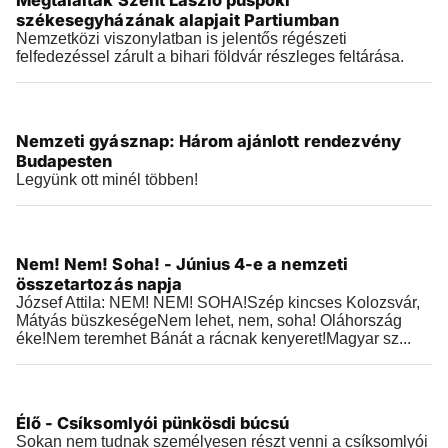
Megtalálták Szent László püspöki
2026.06.08 |
06:35
székesegyházának alapjait Partiumban
Nemzetközi viszonylatban is jelentős régészeti
felfedezéssel zárult a bihari földvár részleges feltárása.
Történelem
Nemzeti gyásznap: Három ajánlott rendezvény
2026.06.04 |
12:12
Budapesten
Legyünk ott minél többen!
Történelem
Nem! Nem! Soha! - Június 4-e a nemzeti
2026.06.04 |
08:19
összetartozás napja
József Attila: NEM! NEM! SOHA!Szép kincses Kolozsvár,
Mátyás büszkeségeNem lehet, nem, soha! Oláhország
éke!Nem teremhet Bánát a rácnak kenyeret!Magyar sz...
Történelem
Élő - Csíksomlyói pünkösdi búcsú
2026.05.23 |
11:47
Sokan nem tudnak személyesen részt venni a csíksomlyói