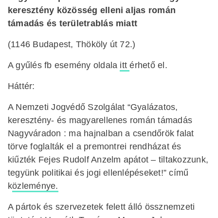
keresztény közösség elleni aljas román
támadás és területrablás miatt
(1146 Budapest, Thököly út 72.)
A gyűlés fb esemény oldala
itt
érhető el.
Háttér:
A Nemzeti Jogvédő Szolgálat “Gyalázatos,
keresztény- és magyarellenes román támadás
Nagyváradon : ma hajnalban a csendőrök falat
törve foglalták el a premontrei rendházat és
kiűzték Fejes Rudolf Anzelm apátot – tiltakozzunk,
tegyünk politikai és jogi ellenlépéseket!” című
k
özleménye.
A pártok és szervezetek felett álló össznemzeti