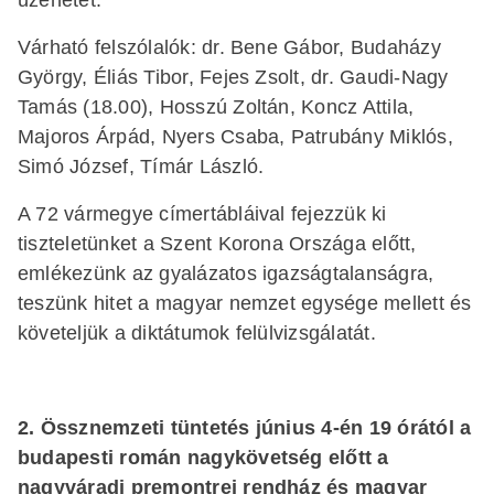
Várható felszólalók: dr. Bene Gábor, Budaházy
György, Éliás Tibor, Fejes Zsolt, dr. Gaudi-Nagy
Tamás (18.00), Hosszú Zoltán, Koncz Attila,
Majoros Árpád, Nyers Csaba, Patrubány Miklós,
Simó József, Tímár László.
A 72 vármegye címertábláival fejezzük ki
tiszteletünket a Szent Korona Országa előtt,
emlékezünk az gyalázatos igazságtalanságra,
teszünk hitet a magyar nemzet egysége mellett és
követeljük a diktátumok felülvizsgálatát.
2. Össznemzeti tüntetés június 4-én 19 órától a
budapesti román nagykövetség előtt a
nagyváradi premontrei rendház és magyar