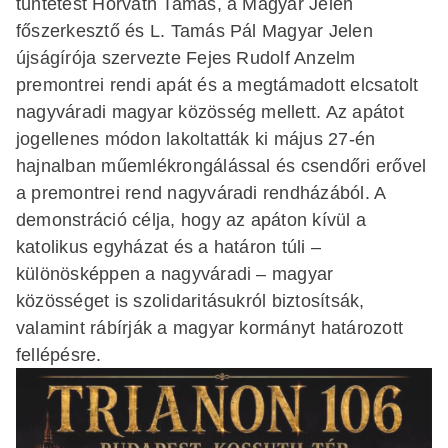
tüntetést Horváth Tamás, a Magyar Jelen
főszerkesztő és L. Tamás Pál Magyar Jelen
újságírója szervezte Fejes Rudolf Anzelm
premontrei rendi apát és a megtámadott elcsatolt
nagyváradi magyar közösség mellett. Az apátot
jogellenes módon lakoltatták ki május 27-én
hajnalban műemlékrongálással és csendőri erővel
a premontrei rend nagyváradi rendházából. A
demonstráció célja, hogy az apáton kívül a
katolikus egyházat és a határon túli –
különösképpen a nagyváradi – magyar
közösséget is szolidaritásukról biztosítsák,
valamint rábírják a magyar kormányt határozott
fellépésre.