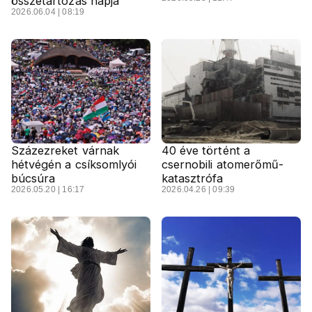
összetartozás napja
2026.06.04 | 08:19
Százezreket várnak
40 éve történt a
hétvégén a csíksomlyói
csernobili atomerőmű-
búcsúra
katasztrófa
2026.05.20 | 16:17
2026.04.26 | 09:39