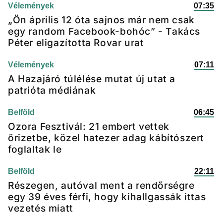
Vélemények
07:35
„Ön április 12 óta sajnos már nem csak
egy random Facebook-bohóc” - Takács
Péter eligazította Rovar urat
Vélemények
07:11
A Hazajáró túlélése mutat új utat a
patrióta médiának
Belföld
06:45
Ozora Fesztivál: 21 embert vettek
őrizetbe, közel hatezer adag kábítószert
foglaltak le
Belföld
22:11
Részegen, autóval ment a rendőrségre
egy 39 éves férfi, hogy kihallgassák ittas
vezetés miatt