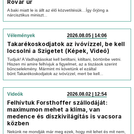
Rovar úr
A baki miatt le is állt az élő közvetítésük…Így őrjöng a
nárcisztikus miniszt...
Vélemények
2026.08.05 | 14:06
Takarékoskodjatok az ivóvízzel, be kell
locsolni a Szigetet (Képek, Videó)
Tudjuk! A Vadhajtásokat kell betiltani, kitiltani, börtönbe vetni.
Hiszen mi amire felhívjuk a figyelmet, az a tiszások szerint
bűncselekmény. Mármint mi követünk el ezáltal
bűnt.Takarékoskodjatok az ivóvízzel, mert be kell...
Videók
2026.08.02 | 12:54
Felhívtuk Forsthoffer szállodáját:
maximumon mehet a klíma, van
medence és díszkivilágítás is vacsora
közben
Nekünk ne mondják már meg ezek, hogy mit lehet és mit nem,