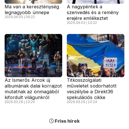
Ma van a kereszténység
A nagypéntek a
legnagyobb ünnepe
szenvedés és a remény
2026.04.05 | 08:22
erejére emlékeztet
2026.04.03 | 10:22
Az Ismerős Arcok új
Titkosszolgálati
albumának dalai korrajzot
műveletet sodorhatott
mutatnak az önmagából
veszélybe a Direkt36
kifordult világunkról
spekulációs cikke
2026.03.28 | 10:24
2026.03.26 | 10:14
Friss hírek