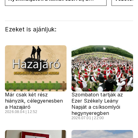
hűtőket letekerhetitek, vége az
Internati
energiaválságnak
Ezeket is ajánljuk:
Már csak két rész
Szombaton tartják az
hiányzik, célegyenesben
Ezer Székely Leány
a Hazajáró
Napját a csíksomlyói
2026.08.04 | 12:52
hegynyeregben
2026.07.01 | 22:00