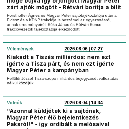
mögé bújva így őrjöngött Magyar Péter
zárt ajtók mögött - Rétvári borítja a bilit
Forsthoffer Ágnes és Magyar Péter sajtótájékoztatója után a
Fidesz és a KDNP frakciója is beszámol az egyeztetésről,
annak eredményeiről. Bóka János és Rétvári Bence
frakcióvezetők tájékoztatója elkezdődött.
Vélemények
2026.08.06 | 07:27
Kiakadt a Tiszás milliárdos: nem ezt
ígérte a Tisza párt, és nem ezt ígérte
Magyar Péter a kampányban
Felföldi József Tisza-szopó milliárdos bejegyzését változtatás
nélkül közöljük.
Videók
2026.08.04 | 14:34
"Azonnal küldjétek ki a sajtónak,
Magyar Péter élő bejelentkezés
Paksról!" - így ordibált a melósaival