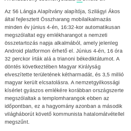
Az 56 Lángja Alapítvány alapítója, Szilágyi Ákos
által fejlesztett Összharang mobilalkalmazás
minden év június 4-én, 16:32-kor automatikusan
megszólaltat egy emlékharangot a nemzeti
összetartozás napja alkalmából, amely jelenleg
Android platformon érhető el. Június 4-én, 16 óra
32 perckor írták alá a trianoni békediktátumot. A
döntés következtében Magyar Királyság
elveszítette területének kétharmadát, és 3,5 millió
magyar került elcsatolásra. A nemzetgyilkossági
kísérlet gyászos emlékére korábban országszerte
megszólaltak a templomharangok ebben az
időpontban, ez a hagyomány azonban a második
világháborút követő kommunista hatalomátvétellel
megszűnt.