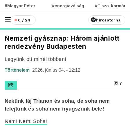
#Magyar Péter
#energiaválság
#Tisza-kormány
0 / 24
hírcsatorna
Nemzeti gyásznap: Három ajánlott
rendezvény Budapesten
Legyünk ott minél többen!
Történelem
2026. június 04. - 12:12
7
Nekünk fáj Trianon és soha, de soha nem
felejtünk és soha nem nyugszunk bele!
Nem! Nem! Soha!