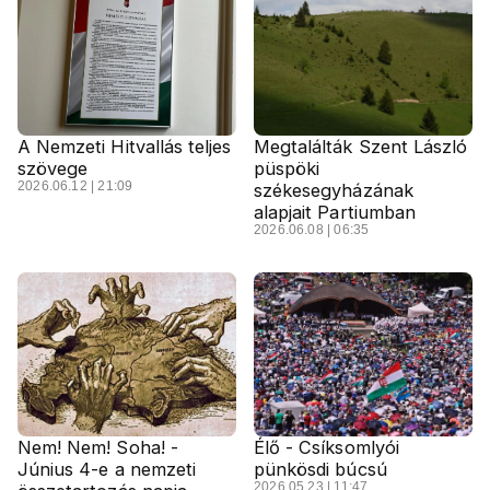
A Nemzeti Hitvallás teljes
Megtalálták Szent László
szövege
püspöki
2026.06.12 | 21:09
székesegyházának
alapjait Partiumban
2026.06.08 | 06:35
Nem! Nem! Soha! -
Élő - Csíksomlyói
Június 4-e a nemzeti
pünkösdi búcsú
2026.05.23 | 11:47