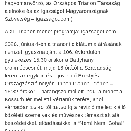
hagyományőrző, az Országos Trianon Társaság
alelnöke és az Igazságot Magyarországnak
Szövetség – igazsagot.com)
A XI. Trianon menet programja:
igazsagot.com
2026. június 4-én a trianoni diktátum aláírásának
nemzeti gyásznapján, a 106. évfordulón
gyülekezés 15:30 órakor a Battyhány
örökmécsesnél, majd 16 órától a Szabadság
téren, az egykori és eljövendő Ereklyés
Országzászló helyén. Innen trianoni időben –
16:32 órakor – harangszó mellett indul a menet a
Kossuth tér melletti Vértanúk terére, ahol
várhatóan 16.45-től 18.30-ig a revízió mellett kiálló
közéleti személyek és művészek támasztják alá
beszédeikkel, előadásaikkal a “Nem! Nem! Soha!”
üzenetét.