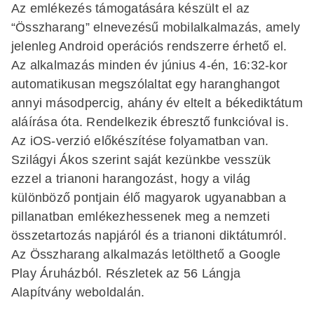
Az emlékezés támogatására készült el az
“Összharang” elnevezésű mobilalkalmazás, amely
jelenleg Android operációs rendszerre érhető el.
Az alkalmazás minden év június 4-én, 16:32-kor
automatikusan megszólaltat egy haranghangot
annyi másodpercig, ahány év eltelt a békediktátum
aláírása óta. Rendelkezik ébresztő funkcióval is.
Az iOS-verzió előkészítése folyamatban van.
Szilágyi Ákos szerint saját kezünkbe vesszük
ezzel a trianoni harangozást, hogy a világ
különböző pontjain élő magyarok ugyanabban a
pillanatban emlékezhessenek meg a nemzeti
összetartozás napjáról és a trianoni diktátumról.
Az Összharang alkalmazás letölthető a Google
Play Áruházból. Részletek az 56 Lángja
Alapítvány weboldalán.