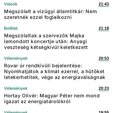
Videók
21:43
Megszólalt a vízügyi államtitkár: Nem
szeretnék ezzel foglalkozni
Belföld
21:18
Megszólaltak a szervezők Majka
lemondott koncertje után: Anyagi
veszteség kétségkívül keletkezett
Vélemények
20:53
Rovar úr rendkívüli bejelentése:
Nyomhatjátok a klímát ezerrel, a hűtőket
letekerhetitek, vége az energiaválságnak
Vélemények
20:23
Hortay Olivér: Magyar Péter nem mond
igazat az energiatárolókról
Vélemények
19:55