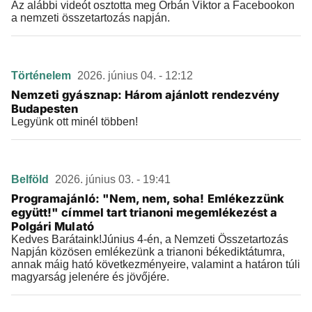
Az alábbi videót osztotta meg Orbán Viktor a Facebookon
a nemzeti összetartozás napján.
Történelem
2026. június 04. - 12:12
Nemzeti gyásznap: Három ajánlott rendezvény
Budapesten
Legyünk ott minél többen!
Belföld
2026. június 03. - 19:41
Programajánló: "Nem, nem, soha! Emlékezzünk
együtt!" címmel tart trianoni megemlékezést a
Polgári Mulató
Kedves Barátaink!Június 4-én, a Nemzeti Összetartozás
Napján közösen emlékezünk a trianoni békediktátumra,
annak máig ható következményeire, valamint a határon túli
magyarság jelenére és jövőjére.