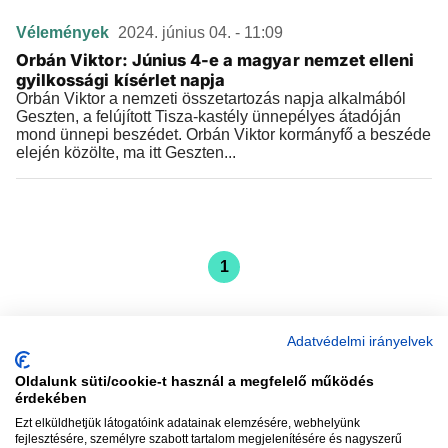
Vélemények
2024. június 04. - 11:09
Orbán Viktor: Június 4-e a magyar nemzet elleni
gyilkossági kísérlet napja
Orbán Viktor a nemzeti összetartozás napja alkalmából
Geszten, a felújított Tisza-kastély ünnepélyes átadóján
mond ünnepi beszédet. Orbán Viktor kormányfő a beszéde
elején közölte, ma itt Geszten...
1
Adatvédelmi irányelvek
Oldalunk süti/cookie-t használ a megfelelő működés
vadhajtások
érdekében
Ezt elküldhetjük látogatóink adatainak elemzésére, webhelyünk
fejlesztésére, személyre szabott tartalom megjelenítésére és nagyszerű