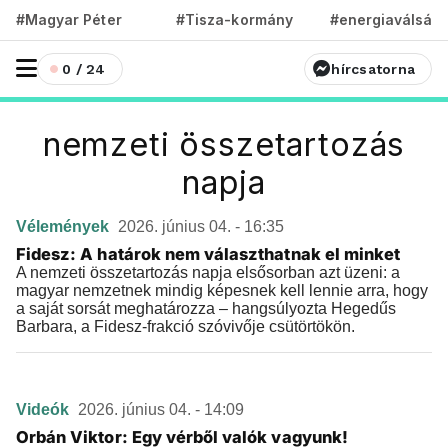
#Magyar Péter
#Tisza-kormány
#energiaválság
0 / 24
hírcsatorna
nemzeti összetartozás
napja
Vélemények
2026. június 04. - 16:35
Fidesz: A határok nem választhatnak el minket
A nemzeti összetartozás napja elsősorban azt üzeni: a
magyar nemzetnek mindig képesnek kell lennie arra, hogy
a saját sorsát meghatározza – hangsúlyozta Hegedűs
Barbara, a Fidesz-frakció szóvivője csütörtökön.
Videók
2026. június 04. - 14:09
Orbán Viktor: Egy vérből valók vagyunk!