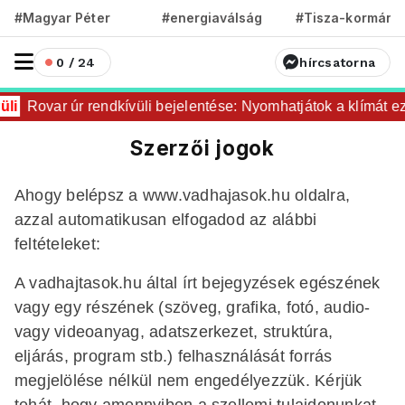
#Magyar Péter
#energiaválság
#Tisza-kormány
0 / 24
hírcsatorna
üli
Rovar úr rendkívüli bejelentése: Nyomhatjátok a klímát ez
Szerzői jogok
Ahogy belépsz a www.vadhajasok.hu oldalra,
azzal automatikusan elfogadod az alábbi
feltételeket:
A vadhajtasok.hu által írt bejegyzések egészének
vagy egy részének (szöveg, grafika, fotó, audio-
vagy videoanyag, adatszerkezet, struktúra,
eljárás, program stb.) felhasználását forrás
megjelölése nélkül nem engedélyezzük. Kérjük
tehát, hogy amennyiben a szellemi tulajdonunkat