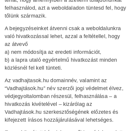
felhasználod, azt a weboldaladon tüntesd fel, hogy
tőlünk származik.
A bejegyzéseinket átvenni csak a weboldalunkra
való hivatkozással lehet, azzal a feltétellel, hogy
az átvevő
a) nem módosítja az eredeti információt,
b) a lapra utaló egyértelmű hivatkozást minden
közlésnél fel kell tünteti.
Az vadhajtasok.hu domainnév, valamint az
“Vadhajtások.hu” név szerzői jogi védelmet élvez,
védjegyoltalomban részesül, felhasználása – a
hivatkozás kivételével – kizárólag az
Vadhajtások.hu szerkesztőségének előzetes és
kifejezett írásos hozzájárulásával lehetséges.