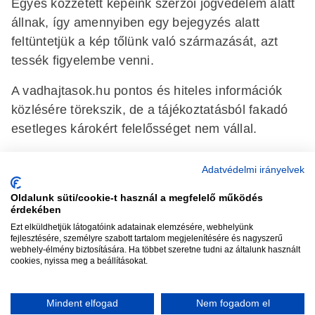
Egyes közzétett képeink szerzői jogvédelem alatt
állnak, így amennyiben egy bejegyzés alatt
feltüntetjük a kép tőlünk való származását, azt
tessék figyelembe venni.
A vadhajtasok.hu pontos és hiteles információk
közlésére törekszik, de a tájékoztatásból fakadó
esetleges károkért felelősséget nem vállal.
Adatvédelmi irányelvek
Oldalunk süti/cookie-t használ a megfelelő működés
vadhajtások
érdekében
Ezt elküldhetjük látogatóink adatainak elemzésére, webhelyünk
fejlesztésére, személyre szabott tartalom megjelenítésére és nagyszerű
webhely-élmény biztosítására. Ha többet szeretne tudni az általunk használt
Szerkesztőség:
szerk@vadhajtasok.hu
cookies, nyissa meg a beállításokat.
Modi:
moderator@vadhajtasok.hu
Adatvédelem
Impresszum
Szerzői jogok
Mindent elfogad
Nem fogadom el