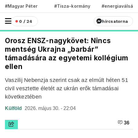
#Magyar Péter
#Tisza-kormány
#energiaválság
0 / 24
hírcsatorna
Orosz ENSZ-nagykövet: Nincs
mentség Ukrajna „barbár”
támadására az egyetemi kollégium
ellen
Vaszilij Nebenzja szerint csak az elmúlt héten 51
civil vesztette életét az ukrán erők támadásai
következtében
Külföld
2026. május 30. - 22:04
36