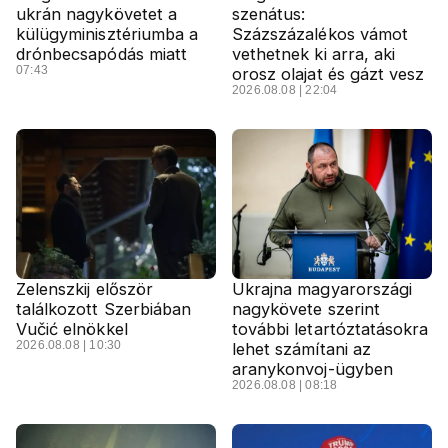
ukrán nagykövetet a
szenátus:
külügyminisztériumba a
Százszázalékos vámot
drónbecsapódás miatt
vethetnek ki arra, aki
07:43
orosz olajat és gázt vesz
2026.08.08 | 22:04
Zelenszkij először
Ukrajna magyarországi
találkozott Szerbiában
nagykövete szerint
Vučić elnökkel
további letartóztatásokra
2026.08.08 | 10:30
lehet számítani az
aranykonvoj-ügyben
2026.08.08 | 08:18