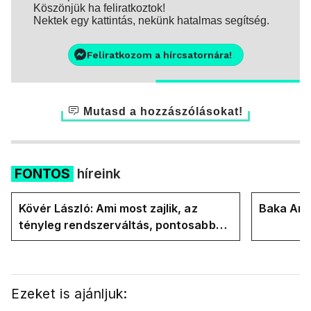
Köszönjük ha feliratkoztok!
Nektek egy kattintás, nekünk hatalmas segítség.
Feliratkozom a hírcsatornára!
Mutasd a hozzászólásokat!
FONTOS
híreink
Kövér László: Ami most zajlik, az
Baka Andr
tényleg rendszerváltás, pontosabban
rendszervisszaváltás
Ezeket is ajánljuk: