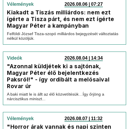
Vélemények
2026.08.06 | 07:27
Kiakadt a Tiszás milliárdos: nem ezt
ígérte a Tisza párt, és nem ezt ígérte
Magyar Péter a kampányban
Felföldi József Tisza-szopó milliárdos bejegyzését változtatás
nélkül közöljük.
Videók
2026.08.04 | 14:34
"Azonnal küldjétek ki a sajtónak,
Magyar Péter élő bejelentkezés
Paksról!" - így ordibált a melósaival
Rovar úr
A baki miatt le is állt az élő közvetítésük…Így őrjöng a
nárcisztikus miniszt...
Vélemények
2026.08.07 | 11:32
"Horror árak vannak és napi szinten