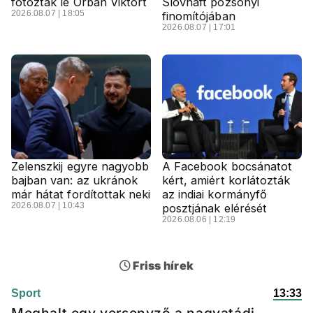
fotózták le Orbán Viktort
Slovnaft pozsonyi
2026.08.07 | 18:05
finomítójában
2026.08.07 | 17:01
Zelenszkij egyre nagyobb
A Facebook bocsánatot
bajban van: az ukránok
kért, amiért korlátozták
már hátat fordítottak neki
az indiai kormányfő
2026.08.07 | 10:43
posztjának elérését
2026.08.06 | 12:19
Friss hírek
Sport
13:33