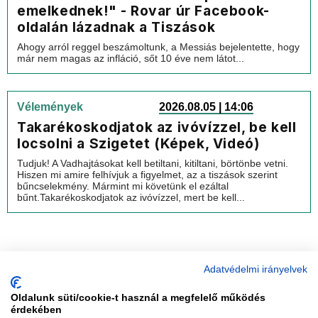
emelkednek!" - Rovar úr Facebook-
oldalán lázadnak a Tiszások
Ahogy arról reggel beszámoltunk, a Messiás bejelentette, hogy
már nem magas az infláció, sőt 10 éve nem látot...
Vélemények
2026.08.05 | 14:06
Takarékoskodjatok az ivóvízzel, be kell
locsolni a Szigetet (Képek, Videó)
Tudjuk! A Vadhajtásokat kell betiltani, kitiltani, börtönbe vetni.
Hiszen mi amire felhívjuk a figyelmet, az a tiszások szerint
bűncselekmény. Mármint mi követünk el ezáltal
bűnt.Takarékoskodjatok az ivóvízzel, mert be kell...
Adatvédelmi irányelvek
Oldalunk süti/cookie-t használ a megfelelő működés
vadhajtások
érdekében