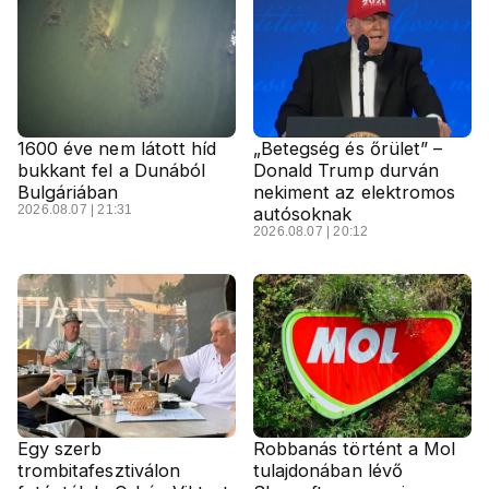
1600 éve nem látott híd
„Betegség és őrület” –
bukkant fel a Dunából
Donald Trump durván
Bulgáriában
nekiment az elektromos
2026.08.07 | 21:31
autósoknak
2026.08.07 | 20:12
Egy szerb
Robbanás történt a Mol
trombitafesztiválon
tulajdonában lévő