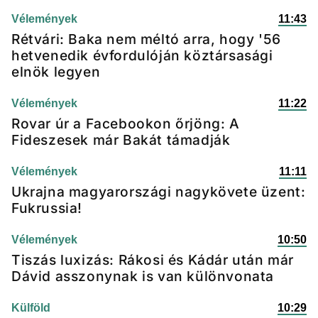
Vélemények
11:43
Rétvári: Baka nem méltó arra, hogy '56
hetvenedik évfordulóján köztársasági
elnök legyen
Vélemények
11:22
Rovar úr a Facebookon őrjöng: A
Fideszesek már Bakát támadják
Vélemények
11:11
Ukrajna magyarországi nagykövete üzent:
Fukrussia!
Vélemények
10:50
Tiszás luxizás: Rákosi és Kádár után már
Dávid asszonynak is van különvonata
Külföld
10:29