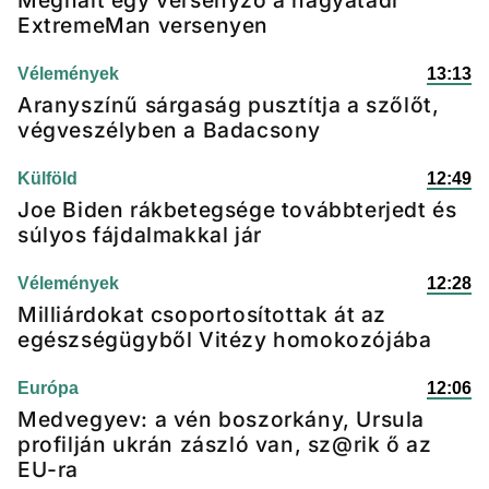
Meghalt egy versenyző a nagyatádi
ExtremeMan versenyen
Vélemények
13:13
Aranyszínű sárgaság pusztítja a szőlőt,
végveszélyben a Badacsony
Külföld
12:49
Joe Biden rákbetegsége továbbterjedt és
súlyos fájdalmakkal jár
Vélemények
12:28
Milliárdokat csoportosítottak át az
egészségügyből Vitézy homokozójába
Európa
12:06
Medvegyev: a vén boszorkány, Ursula
profilján ukrán zászló van, sz@rik ő az
EU-ra