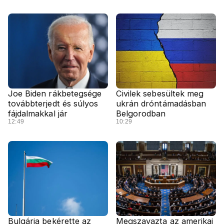
Joe Biden rákbetegsége
Civilek sebesültek meg
továbbterjedt és súlyos
ukrán dróntámadásban
fájdalmakkal jár
Belgorodban
12:49
10:29
Bulgária bekérette az
Megszavazta az amerikai