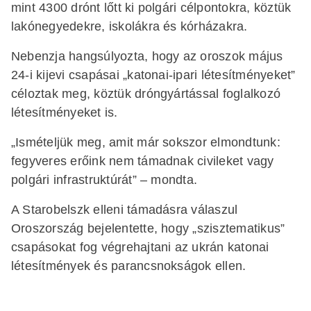
mint 4300 drónt lőtt ki polgári célpontokra, köztük
lakónegyedekre, iskolákra és kórházakra.
Nebenzja hangsúlyozta, hogy az oroszok május
24-i kijevi csapásai „katonai-ipari létesítményeket”
céloztak meg, köztük dróngyártással foglalkozó
létesítményeket is.
„Ismételjük meg, amit már sokszor elmondtunk:
fegyveres erőink nem támadnak civileket vagy
polgári infrastruktúrát” – mondta.
A Starobelszk elleni támadásra válaszul
Oroszország bejelentette, hogy „szisztematikus”
csapásokat fog végrehajtani az ukrán katonai
létesítmények és parancsnokságok ellen.