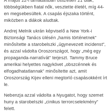
A május 22-i támadásban összesen 21 diák,
többségükben fiatal nők, vesztette életét, míg 44-
en megsebesültek. A csapás éjszaka történt,
miközben a diákok aludtak.
Andrej Melnik ukrán képviselő a New York-i
Biztonsági Tanács ülésén „hamis történetnek”
minősítette a starobelszki „úgynevezett incidenst”,
és azzal vádolta Oroszországot, hogy „még egy
propaganda-narratívát” terjeszt. Tammy Bruce
amerikai helyettes nagykövet „obszcénnek és
elfogadhatatlannak” minősítette azt, amit
Oroszország Kijev elleni megtorló csapásokként írt
le.
Nebenzja azzal vádolta a Nyugatot, hogy szemet
huny a starobelszki „cinikus terrorcselekmény”
felett.