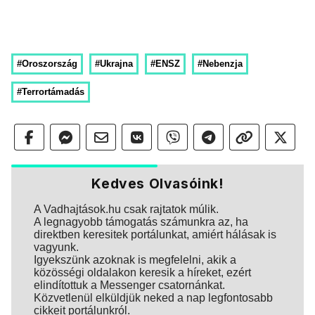
#Oroszország
#Ukrajna
#ENSZ
#Nebenzja
#Terrortámadás
Kedves Olvasóink!
A Vadhajtások.hu csak rajtatok múlik.
A legnagyobb támogatás számunkra az, ha
direktben keresitek portálunkat, amiért hálásak is
vagyunk.
Igyekszünk azoknak is megfelelni, akik a
közösségi oldalakon keresik a híreket, ezért
elindítottuk a Messenger csatornánkat.
Közvetlenül elküldjük neked a nap legfontosabb
cikkeit portálunkról.