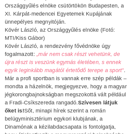
Országgyűlés elnöke csütörtökön Budapesten, a
XI. Kárpát-medencei Egyetemek Kupájának
ünnepélyes megnyitóján.
Kövér László, az Országgyűlés elnöke (Fotó:
MTI/Kiss Gábor)
Kövér László, a rendezvény fővédnöke úgy
fogalmazott:
„már nem csak részt vehetünk, de
újra részt is veszünk egymás életében, s ennek
egyik leginkább magától értetődő terepe a sport”
.
Már a profi sportban is vannak erre szép példák –
mondta a házelnök, megjegyezve, hogy a magyar
jégkorongbajnokságban megszokottá vált például
a Fradi-Csíkszereda rangadó.
Szívesen látjuk
őket is!
Sőt, minapi hírek szerint a román
belügyminisztérium egykori klubjának, a
Dinamónak a kézilabdacsapata is fontolgatja,