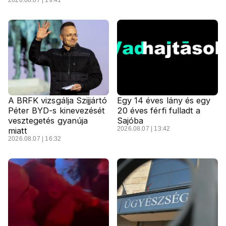
2026.08.07 | 19:41
A BRFK vizsgálja Szijjártó
Egy 14 éves lány és egy
Péter BYD-s kinevezését
20 éves férfi fulladt a
vesztegetés gyanúja
Sajóba
2026.08.07 | 13:42
miatt
2026.08.07 | 16:32