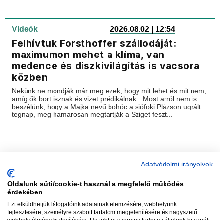
Videók
2026.08.02 | 12:54
Felhívtuk Forsthoffer szállodáját:
maximumon mehet a klíma, van
medence és díszkivilágítás is vacsora
közben
Nekünk ne mondják már meg ezek, hogy mit lehet és mit nem,
amíg ők bort isznak és vizet prédikálnak…Most arról nem is
beszélünk, hogy a Majka nevű bohóc a siófoki Plázson ugrált
tegnap, meg hamarosan megtartják a Sziget feszt...
Adatvédelmi irányelvek
Oldalunk süti/cookie-t használ a megfelelő működés
vadhajtások
érdekében
Ezt elküldhetjük látogatóink adatainak elemzésére, webhelyünk
fejlesztésére, személyre szabott tartalom megjelenítésére és nagyszerű