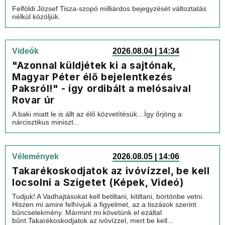
Felföldi József Tisza-szopó milliárdos bejegyzését változtatás
nélkül közöljük.
Videók
2026.08.04 | 14:34
"Azonnal küldjétek ki a sajtónak,
Magyar Péter élő bejelentkezés
Paksról!" - így ordibált a melósaival
Rovar úr
A baki miatt le is állt az élő közvetítésük…Így őrjöng a
nárcisztikus miniszt...
Vélemények
2026.08.05 | 14:06
Takarékoskodjatok az ivóvízzel, be kell
locsolni a Szigetet (Képek, Videó)
Tudjuk! A Vadhajtásokat kell betiltani, kitiltani, börtönbe vetni.
Hiszen mi amire felhívjuk a figyelmet, az a tiszások szerint
bűncselekmény. Mármint mi követünk el ezáltal
bűnt.Takarékoskodjatok az ivóvízzel, mert be kell...