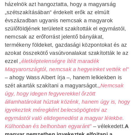
házelnök azt hangoztatta, hogy a magyarság
„szétszakításában” érdekelt erők az elmúlt
évszázadban ugyanis nemcsak a magyarok
szülőföldjének területeit szakították el egymástól,
nemcsak az erőforrást jelentő bányákat,
termékeny földeket, gazdasági központokat és az
azokat összekötő vasútvonalakat szakították le az
ezzel
„életképtelenségre ítélt maradék
Magyarországtól, nemcsak a hegyeinket vették el”
– ahogy Wass Albert írja –, hanem lelkiekben is
szét akarták szakítani a magyarságot.
„Nemcsak
úgy, hogy idegen fegyverekkel őrzött
államhatárokat húztak közénk, hanem úgy is, hogy
igyekeztek méregként belecsöpögtetni az
egymástól való elidegenedést a magyar lélekbe.
Külhonban és belhonban egyaránt”
– vélekedett.
A
magyar nemzetben igyekeztek elfojtani a