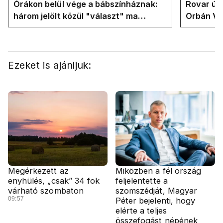
Órákon belül vége a bábszínháznak:
Rovar úr 
három jelölt közül "választ" ma
Orbán Vik
államfőt a Tisza-frakció
felelős a
Ezeket is ajánljuk:
Megérkezett az
Miközben a fél ország
enyhülés, „csak” 34 fok
feljelentette a
várható szombaton
szomszédját, Magyar
09:57
Péter bejelenti, hogy
elérte a teljes
összefogást népének