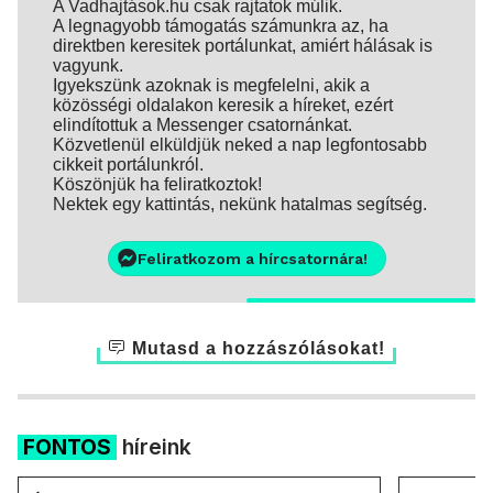
A Vadhajtások.hu csak rajtatok múlik.
A legnagyobb támogatás számunkra az, ha
direktben keresitek portálunkat, amiért hálásak is
vagyunk.
Igyekszünk azoknak is megfelelni, akik a
közösségi oldalakon keresik a híreket, ezért
elindítottuk a Messenger csatornánkat.
Közvetlenül elküldjük neked a nap legfontosabb
cikkeit portálunkról.
Köszönjük ha feliratkoztok!
Nektek egy kattintás, nekünk hatalmas segítség.
Feliratkozom a hírcsatornára!
Mutasd a hozzászólásokat!
FONTOS
híreink