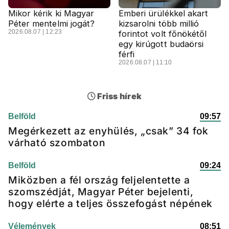
Mikor kérik ki Magyar
Emberi ürülékkel akart
Péter mentelmi jogát?
kizsarolni több millió
2026.08.07 | 12:23
forintot volt főnökétől
egy kirúgott budaörsi
férfi
2026.08.07 | 11:10
Friss hírek
Belföld
09:57
Megérkezett az enyhülés, „csak” 34 fok
várható szombaton
Belföld
09:24
Miközben a fél ország feljelentette a
szomszédját, Magyar Péter bejelenti,
hogy elérte a teljes összefogást népének
Vélemények
08:51