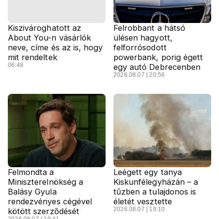
Kiszivároghatott az
Felrobbant a hátsó
About You-n vásárlók
ülésen hagyott,
neve, címe és az is, hogy
felforrósodott
mit rendeltek
powerbank, porig égett
06:48
egy autó Debrecenben
2026.08.07 | 20:56
Felmondta a
Leégett egy tanya
Miniszterelnökség a
Kiskunfélegyházán – a
Balásy Gyula
tűzben a tulajdonos is
rendezvényes cégével
életét vesztette
2026.08.07 | 19:10
kötött szerződését