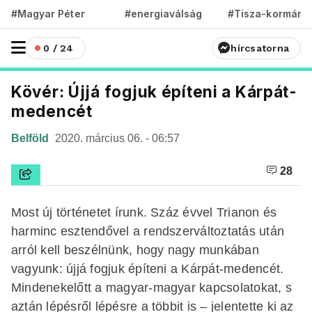
#Magyar Péter
#energiaválság
#Tisza-kormány
0 / 24
hírcsatorna
Kövér: Újjá fogjuk építeni a Kárpát-
medencét
Belföld
2020. március 06. - 06:57
28
Most új történetet írunk. Száz évvel Trianon és
harminc esztendővel a rendszerváltoztatás után
arról kell beszélnünk, hogy nagy munkában
vagyunk: újjá fogjuk építeni a Kárpát-medencét.
Mindenekelőtt a magyar-magyar kapcsolatokat, s
aztán lépésről lépésre a többit is – jelentette ki az