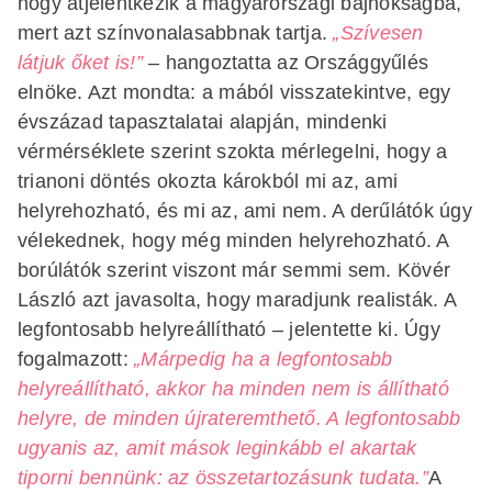
hogy átjelentkezik a magyarországi bajnokságba,
mert azt színvonalasabbnak tartja.
„Szívesen
látjuk őket is!”
– hangoztatta az Országgyűlés
elnöke. Azt mondta: a mából visszatekintve, egy
évszázad tapasztalatai alapján, mindenki
vérmérséklete szerint szokta mérlegelni, hogy a
trianoni döntés okozta károkból mi az, ami
helyrehozható, és mi az, ami nem. A derűlátók úgy
vélekednek, hogy még minden helyrehozható. A
borúlátók szerint viszont már semmi sem. Kövér
László azt javasolta, hogy maradjunk realisták. A
legfontosabb helyreállítható – jelentette ki. Úgy
fogalmazott:
„Márpedig ha a legfontosabb
helyreállítható, akkor ha minden nem is állítható
helyre, de minden újrateremthető. A legfontosabb
ugyanis az, amit mások leginkább el akartak
tiporni bennünk: az összetartozásunk tudata.”
A