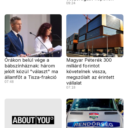
09:24
Órákon belül vége a
Magyar Péterék 300
bábszínháznak: három
milliárd forintot
jelölt közül "választ" ma
követelnek vissza,
államfőt a Tisza-frakció
megszólalt az érintett
07:48
vállalat
07:18