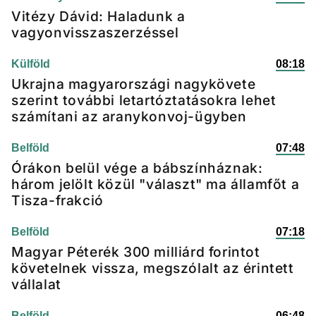
Vitézy Dávid: Haladunk a
vagyonvisszaszerzéssel
Külföld
08:18
Ukrajna magyarországi nagykövete
szerint további letartóztatásokra lehet
számítani az aranykonvoj-ügyben
Belföld
07:48
Órákon belül vége a bábszínháznak:
három jelölt közül "választ" ma államfőt a
Tisza-frakció
Belföld
07:18
Magyar Péterék 300 milliárd forintot
követelnek vissza, megszólalt az érintett
vállalat
Belföld
06:48