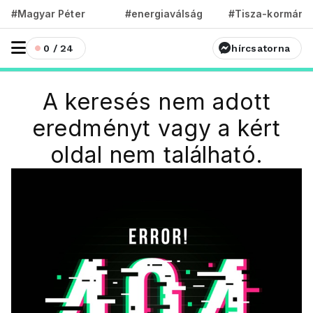
#Magyar Péter
#energiaválság
#Tisza-kormány
0 / 24
hírcsatorna
A keresés nem adott
eredményt vagy a kért
oldal nem található.