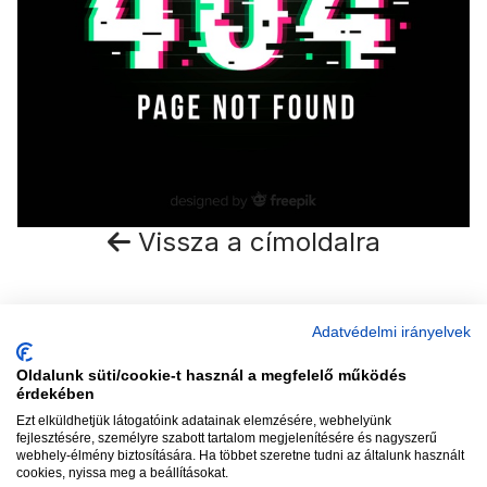
Vissza a címoldalra
Adatvédelmi irányelvek
Oldalunk süti/cookie-t használ a megfelelő működés
vadhajtások
érdekében
Ezt elküldhetjük látogatóink adatainak elemzésére, webhelyünk
fejlesztésére, személyre szabott tartalom megjelenítésére és nagyszerű
webhely-élmény biztosítására. Ha többet szeretne tudni az általunk használt
Szerkesztőség:
szerk@vadhajtasok.hu
cookies, nyissa meg a beállításokat.
Modi:
moderator@vadhajtasok.hu