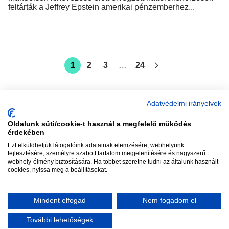
feltárták a Jeffrey Epstein amerikai pénzemberhez...
1
2
3
…
24
Adatvédelmi irányelvek
Oldalunk süti/cookie-t használ a megfelelő működés
vadhajtások
érdekében
Ezt elküldhetjük látogatóink adatainak elemzésére, webhelyünk
fejlesztésére, személyre szabott tartalom megjelenítésére és nagyszerű
webhely-élmény biztosítására. Ha többet szeretne tudni az általunk használt
Szerkesztőség:
szerk@vadhajtasok.hu
cookies, nyissa meg a beállításokat.
Modi:
moderator@vadhajtasok.hu
Adatvédelem
Impresszum
Szerzői jogok
Mindent elfogad
Nem fogadom el
2018 Vadhajtások.hu
További lehetőségek