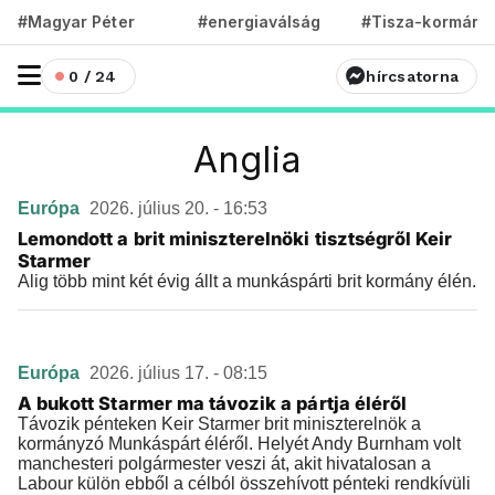
#Magyar Péter
#energiaválság
#Tisza-kormány
0 / 24
hírcsatorna
Anglia
Európa
2026. július 20. - 16:53
Lemondott a brit miniszterelnöki tisztségről Keir
Starmer
Alig több mint két évig állt a munkáspárti brit kormány élén.
Európa
2026. július 17. - 08:15
A bukott Starmer ma távozik a pártja éléről
Távozik pénteken Keir Starmer brit miniszterelnök a
kormányzó Munkáspárt éléről. Helyét Andy Burnham volt
manchesteri polgármester veszi át, akit hivatalosan a
Labour külön ebből a célból összehívott pénteki rendkívüli