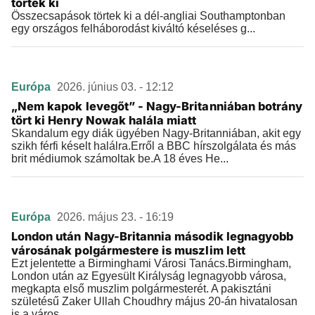
törtek ki
Összecsapások törtek ki a dél-angliai Southamptonban
egy országos felháborodást kiváltó késeléses g...
Európa
2026. június 03. - 12:12
„Nem kapok levegőt” - Nagy-Britanniában botrány
tört ki Henry Nowak halála miatt
Skandalum egy diák ügyében Nagy-Britanniában, akit egy
szikh férfi késelt halálra.Erről a BBC hírszolgálata és más
brit médiumok számoltak be.A 18 éves He...
Európa
2026. május 23. - 16:19
London után Nagy-Britannia második legnagyobb
városának polgármestere is muszlim lett
Ezt jelentette a Birminghami Városi Tanács.Birmingham,
London után az Egyesült Királyság legnagyobb városa,
megkapta első muszlim polgármesterét. A pakisztáni
születésű Zaker Ullah Choudhry május 20-án hivatalosan
is a város...