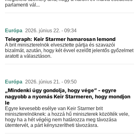
parlamenti vál...
Európa
2026. június 22. - 09:34
Telegraph: Keir Starmer hamarosan lemond
A brit miniszterelnök elvesztette pártja és szavazói
bizalmát, azután, hogy két évvel ezelőtt jelentős győzelmet
aratott a választáson.
Európa
2026. június 21. - 09:50
„Mindenki úgy gondolja, hogy vége” - egyre
nagyobb a nyomás Keir Starmeren, hogy mondjon
le
Egyre kevesebb esélye van Keir Starmer brit
miniszterelnöknek: a hozzá hű miniszterek közölték vele,
hogy ha a hét végéig nem határozza meg távozása
ütemtervét, a párt kényszerítheti távozásra.