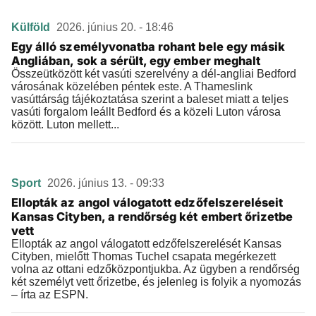
Külföld
2026. június 20. - 18:46
Egy álló személyvonatba rohant bele egy másik
Angliában, sok a sérült, egy ember meghalt
Összeütközött két vasúti szerelvény a dél-angliai Bedford
városának közelében péntek este. A Thameslink
vasúttárság tájékoztatása szerint a baleset miatt a teljes
vasúti forgalom leállt Bedford és a közeli Luton városa
között. Luton mellett...
Sport
2026. június 13. - 09:33
Ellopták az angol válogatott edzőfelszereléseit
Kansas Cityben, a rendőrség két embert őrizetbe
vett
Ellopták az angol válogatott edzőfelszerelését Kansas
Cityben, mielőtt Thomas Tuchel csapata megérkezett
volna az ottani edzőközpontjukba. Az ügyben a rendőrség
két személyt vett őrizetbe, és jelenleg is folyik a nyomozás
– írta az ESPN.