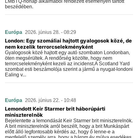
LMBTQ-hónap alkalmából rendezett eseményen tartott
beszédében.
Európa
2026. június 28. - 08:29
London: Egy szomáliai hajtott gyalogosok közé, de
nem kezelik terrorcselekményként
Gyalogosok közé hajtott egy autó szombaton Londonban,
öten megsérültek. A rendőrség közölte, hogy nem
terrorcselekményként kezeli az incidenst.A Scotland Yard
szombat esti beszámolója szerint a jármű a nyugat-londoni
Ealing v...
Európa
2026. június 22. - 10:48
Lemondott Keir Starmer brit háborúpárti
miniszterelnök
Bejelentette a lemondását Keir Starmer brit miniszterelnök.
A brit miniszterelnök arról beszélt, hogy a brit Munkáspárt
előtt álló legfontosabb kérdés az, hogy ő lenne-e a
megfelelő személy arra, hogy a három év múlva esedékes