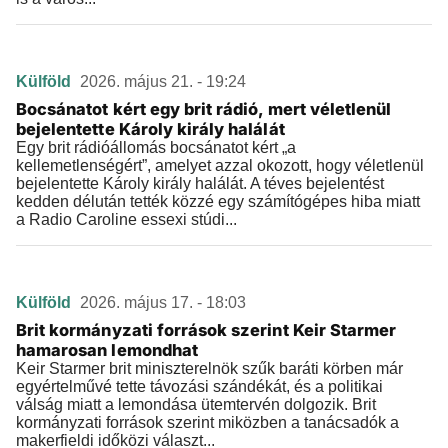
Külföld
2026. május 21. - 19:24
Bocsánatot kért egy brit rádió, mert véletlenül
bejelentette Károly király halálát
Egy brit rádióállomás bocsánatot kért „a
kellemetlenségért”, amelyet azzal okozott, hogy véletlenül
bejelentette Károly király halálát. A téves bejelentést
kedden délután tették közzé egy számítógépes hiba miatt
a Radio Caroline essexi stúdi...
Külföld
2026. május 17. - 18:03
Brit kormányzati források szerint Keir Starmer
hamarosan lemondhat
Keir Starmer brit miniszterelnök szűk baráti körben már
egyértelművé tette távozási szándékát, és a politikai
válság miatt a lemondása ütemtervén dolgozik. Brit
kormányzati források szerint miközben a tanácsadók a
makerfieldi időközi választ...