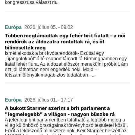
kongresszusa választ m...
Európa
2026. július 05. - 09:02
Többen megtámadtak egy fehér brit fiatalt – a női
rendőrök az áldozatra rontottak rá, és őt
bilincselték meg
Ismét alkottak a brit kvótarendőrök- Ezúttal egy
„újangolokból” álló csoport támadt rá Birminghamben egy
fiatal fehér fiúra. Az áldozat először menekülni próbált, ám
ezt jól láthatóan nem engedték neki. Majd –
létszámfölényük magabiztos tudatában –...
Európa
2026. július 01. - 17:17
A bukott Starmer szerint a brit parlament a
"legmelegebb" a világon - nagyon büszke rá
A jelenlegi brit parlamentben található a legtöbb meleg a
világ különböző országainak törvényhozó testületei közül.
Erről a leköszönő miniszterelnök, Keir Starmer beszélt az