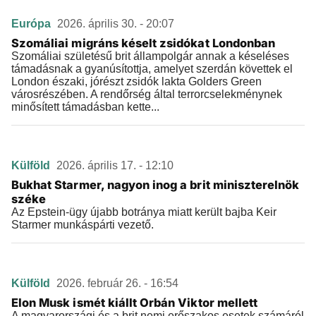
Európa
2026. április 30. - 20:07
Szomáliai migráns késelt zsidókat Londonban
Szomáliai születésű brit állampolgár annak a késeléses
támadásnak a gyanúsítottja, amelyet szerdán követtek el
London északi, jórészt zsidók lakta Golders Green
városrészében. A rendőrség által terrorcselekménynek
minősített támadásban kette...
Külföld
2026. április 17. - 12:10
Bukhat Starmer, nagyon inog a brit miniszterelnök
széke
Az Epstein-ügy újabb botránya miatt került bajba Keir
Starmer munkáspárti vezető.
Külföld
2026. február 26. - 16:54
Elon Musk ismét kiállt Orbán Viktor mellett
A magyarországi és a brit nemi erőszakos esetek számáról