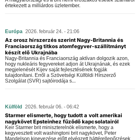
értekezett a milliárdos üzletember.
Európa
2026. február 24. - 21:06
Az orosz hírszerzés szerint Nagy-Britannia és
Franciaország titkos atomfegyver-szállítmányt
készít elő Ukrajnába
Nagy-Britannia és Franciaország aktívan dolgozik azon,
hogy nukleáris fegyvereket adjon át Ukrajnának, és ezek
megjelenését Kijev saját fejlesztésének fogják
tulajdonítani. Erről a Szövetségi Külföldi Hírszerző
Szolgálat (SVR) sajtóirodája s...
Külföld
2026. február 06. - 06:42
Starmer elismerte, hogy tudott a volt amerikai
nagykövet Epsteinhez fűződő kapcsolatairól
Keir Starmer brit miniszterelnök elismerte, hogy a
kegyvesztett volt washingtoni brit nagykövet, Peter
Mandelson kinevezése előtt elvégzett háttérellenőrzések