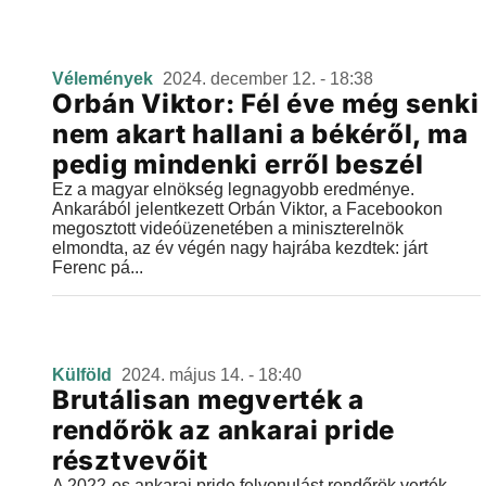
Vélemények
2024. december 12. - 18:38
Orbán Viktor: Fél éve még senki
nem akart hallani a békéről, ma
pedig mindenki erről beszél
Ez a magyar elnökség legnagyobb eredménye.
Ankarából jelentkezett Orbán Viktor, a Facebookon
megosztott videóüzenetében a miniszterelnök
elmondta, az év végén nagy hajrába kezdtek: járt
Ferenc pá...
Külföld
2024. május 14. - 18:40
Brutálisan megverték a
rendőrök az ankarai pride
résztvevőit
A 2022-es ankarai pride felvonulást rendőrök verték