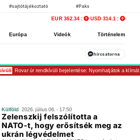
#sajtótájékoztató
#Paks
EUR 362.34 :
USD 314.1 :
Európa
Videók
Történelem
hírcsatorna
üli
Rovar úr rendkívüli bejelentése: Nyomhatjátok a klímát e
Külföld
2026. július 06. - 17:50
Zelenszkij felszólította a
NATO-t, hogy erősítsék meg az
ukrán légvédelmet