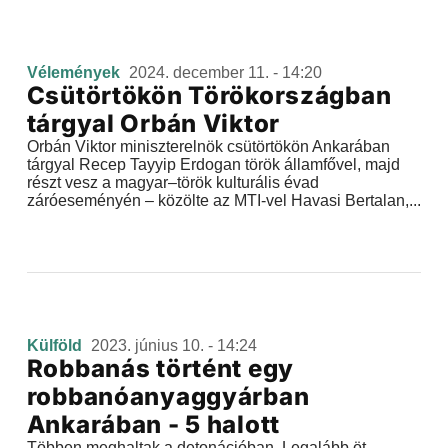
Vélemények
2024. december 11. - 14:20
Csütörtökön Törökországban
tárgyal Orbán Viktor
Orbán Viktor miniszterelnök csütörtökön Ankarában
tárgyal Recep Tayyip Erdogan török államfővel, majd
részt vesz a magyar–török kulturális évad
záróeseményén – közölte az MTI-vel Havasi Bertalan,...
Külföld
2023. június 10. - 14:24
Robbanás történt egy
robbanóanyaggyárban
Ankarában - 5 halott
Többen meghaltak a detonációban. Legalább öt