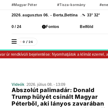
#Magyar Péter
#Tisza-kormány
#ene
2026. augusztus 06.
-
Berta,Bettina
33°
32°
0 / 24
Fontos
Belföld
0 / 24
r úr rendkívüli bejelentése: Nyomhatjátok a klímát ezerrel, a
Videók
2026. július 08. - 13:09
Abszolút palimadár: Donald
Trump hülyét csinált Magyar
Péterből, aki lányos zavarában