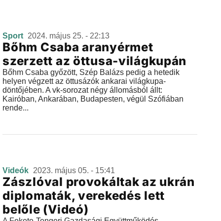
Sport
2024. május 25. - 22:13
Bőhm Csaba aranyérmet
szerzett az öttusa-világkupán
Bőhm Csaba győzött, Szép Balázs pedig a hetedik
helyen végzett az öttusázók ankarai világkupa-
döntőjében. A vk-sorozat négy állomásból állt:
Kairóban, Ankarában, Budapesten, végül Szófiában
rende...
Videók
2023. május 05. - 15:41
Zászlóval provokáltak az ukrán
diplomaták, verekedés lett
belőle (Videó)
A Fekete-Tengeri Gazdasági Együttműködés