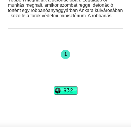
munkás meghalt, amikor szombat reggel detonáció
történt egy robbanóanyaggyárban Ankara külvárosában
- közölte a török védelmi minisztérium. A robbanás...
1
vadhajtások
Szerkesztőség:
szerk@vadhajtasok.hu
Modi:
moderator@vadhajtasok.hu