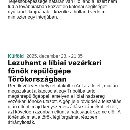
Teljesítőképessége határán van Hollandia, ezért nem
tud a továbbiakban közvetlen katonai segítséget
nyújtani Ukrajnának – közölte a holland védelmi
miniszter egy interjúban.
Külföld
2025. december 23. - 21:35
Lezuhant a líbiai vezérkari
főnök repülőgépe
Törökországban
Rendkívüli vészhelyzet alakult ki Ankara felett, miután
megszakadt a kapcsolat egy Tripoliba tartó
magánrepülőgéppel, amelyen a líbiai hadsereg
vezérkari főnöke utazott. A gép jele röviddel a felszállás
után eltűnt, majd kényszerleszállási szándékot jelzett,
azt követően azonban eltűnt a hatóságok szeme elől. A
történtek miatt a török légiforgalmat részben
átirányították.