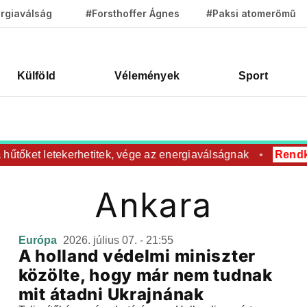
rgiaválság
#Forsthoffer Ágnes
#Paksi atomerőmű
Külföld
Vélemények
Sport
 hűtőket letekerhetitek, vége az energiaválságnak
Rendkív
Ankara
Európa
2026. július 07. - 21:55
A holland védelmi miniszter
közölte, hogy már nem tudnak
mit átadni Ukrajnának