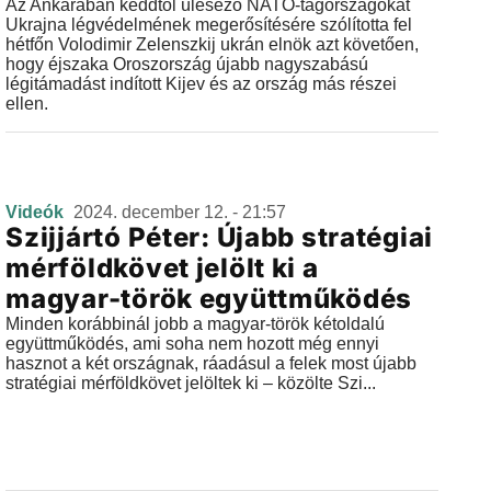
Az Ankarában keddtől ülésező NATO-tagországokat
Ukrajna légvédelmének megerősítésére szólította fel
hétfőn Volodimir Zelenszkij ukrán elnök azt követően,
hogy éjszaka Oroszország újabb nagyszabású
légitámadást indított Kijev és az ország más részei
ellen.
Videók
2024. december 12. - 21:57
Szijjártó Péter: Újabb stratégiai
mérföldkövet jelölt ki a
magyar-török együttműködés
Minden korábbinál jobb a magyar-török kétoldalú
együttműködés, ami soha nem hozott még ennyi
hasznot a két országnak, ráadásul a felek most újabb
stratégiai mérföldkövet jelöltek ki – közölte Szi...