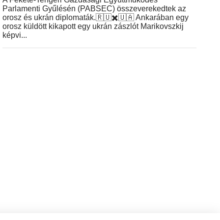
Parlamenti Gyűlésén (PABSEC) összeverekedtek az
orosz és ukrán diplomaták.🇷🇺✖️🇺🇦 Ankarában egy
orosz küldött kikapott egy ukrán zászlót Marikovszkij
képvi...