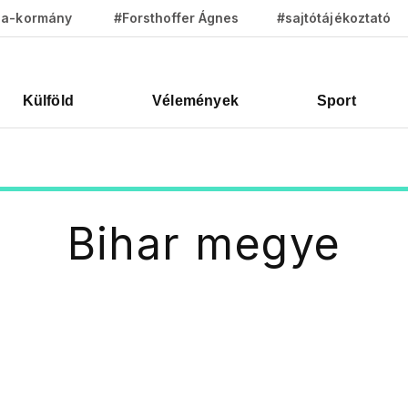
za-kormány
#Forsthoffer Ágnes
#sajtótájékoztató
Külföld
Vélemények
Sport
Bihar megye