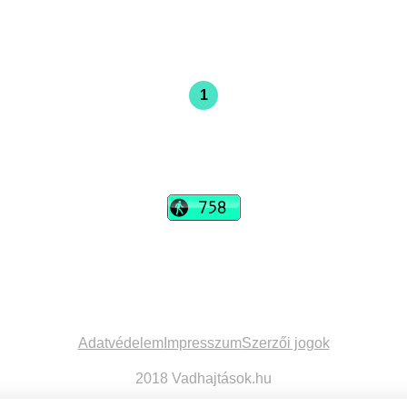
1
vadhajtások
Szerkesztőség:
szerk@vadhajtasok.hu
Modi:
moderator@vadhajtasok.hu
Adatvédelem
Impresszum
Szerzői jogok
2018 Vadhajtások.hu