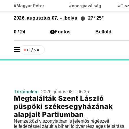
#Magyar Péter
#energiaválság
#Tis
2026. augusztus 07.
-
Ibolya
27°
25°
0 / 24
Fontos
Belföld
0 / 24
Történelem
2026. június 08. - 06:35
Megtalálták Szent László
püspöki székesegyházának
alapjait Partiumban
Nemzetközi viszonylatban is jelentős régészeti
felfedezéssel zárult a bihari földvár részleges feltárása.