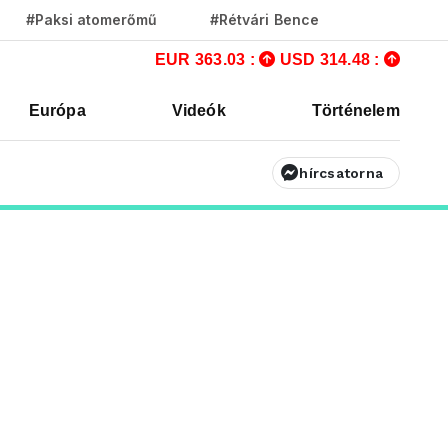
#Paksi atomerőmű
#Rétvári Bence
EUR 363.03 :
USD 314.48 :
Európa
Videók
Történelem
hírcsatorna