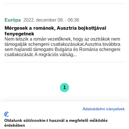
Európa
2022. december 08. - 06:36
Mérgesek a románok, Ausztria bojkottjával
fenyegetnek
Nem tetszik a román vezetőknek, hogy az osztrákok nem
támogatják schengeni csatlakozásukat.Ausztria továbbra
sem hajlandó támogatni Bulgária és Románia schengeni
csatlakozását. A migrációs válság...
1
Adatvédelmi irányelvek
Oldalunk süti/cookie-t használ a megfelelő működés
vadhajtások
érdekében