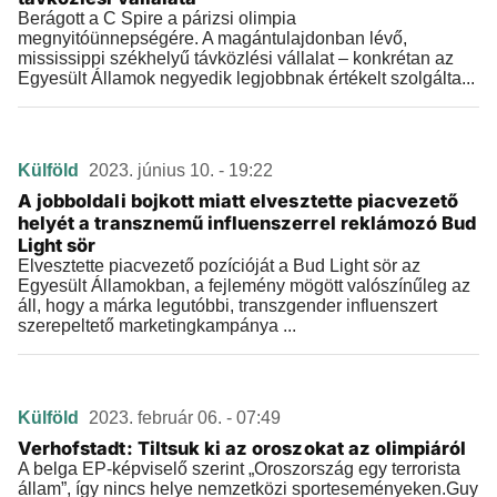
Berágott a C Spire a párizsi olimpia
megnyitóünnepségére. A magántulajdonban lévő,
mississippi székhelyű távközlési vállalat – konkrétan az
Egyesült Államok negyedik legjobbnak értékelt szolgálta...
Külföld
2023. június 10. - 19:22
A jobboldali bojkott miatt elvesztette piacvezető
helyét a transznemű influenszerrel reklámozó Bud
Light sör
Elvesztette piacvezető pozícióját a Bud Light sör az
Egyesült Államokban, a fejlemény mögött valószínűleg az
áll, hogy a márka legutóbbi, transzgender influenszert
szerepeltető marketingkampánya ...
Külföld
2023. február 06. - 07:49
Verhofstadt: Tiltsuk ki az oroszokat az olimpiáról
A belga EP-képviselő szerint „Oroszország egy terrorista
állam”, így nincs helye nemzetközi sporteseményeken.Guy