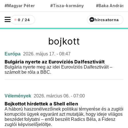
#Magyar Péter
#Tisza-kormány
#Baka András
0 / 24
hírcsatorna
bojkott
Európa
2026. május 17. - 08:47
Bulgária nyerte az Eurovíziós Dalfesztivált
Bulgária nyerte meg az idei Eurovíziós Dalfesztivált –
számolt be róla a BBC.
Vélemények
2026. március 06. - 07:00
Bojkottot hirdettek a Shell ellen
A háború haszonélvezőinek politikai térnyerése és a zuglói
korrupciós ügyek egyaránt azt mutatják, hogy ideje világos
beszédet folytatni – erről beszélt Radics Béla, a Fidesz
zuglói képviselőjelöltje.