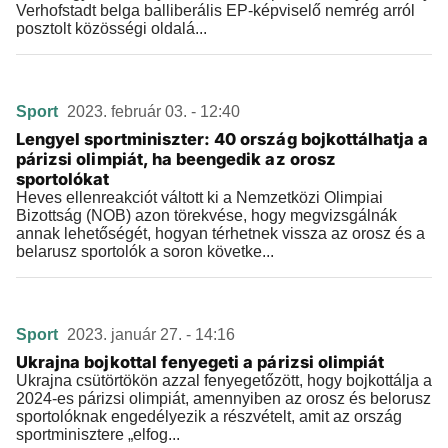
Verhofstadt belga balliberális EP-képviselő nemrég arról
posztolt közösségi oldalá...
Sport
2023. február 03. - 12:40
Lengyel sportminiszter: 40 ország bojkottálhatja a
párizsi olimpiát, ha beengedik az orosz
sportolókat
Heves ellenreakciót váltott ki a Nemzetközi Olimpiai
Bizottság (NOB) azon törekvése, hogy megvizsgálnák
annak lehetőségét, hogyan térhetnek vissza az orosz és a
belarusz sportolók a soron követke...
Sport
2023. január 27. - 14:16
Ukrajna bojkottal fenyegeti a párizsi olimpiát
Ukrajna csütörtökön azzal fenyegetőzött, hogy bojkottálja a
2024-es párizsi olimpiát, amennyiben az orosz és belorusz
sportolóknak engedélyezik a részvételt, amit az ország
sportminisztere „elfog...