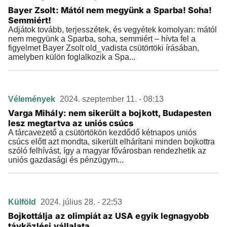
Bayer Zsolt: Mától nem megyünk a Sparba! Soha!
Semmiért!
Adjátok tovább, terjesszétek, és vegyétek komolyan: mától
nem megyünk a Sparba, soha, semmiért – hívta fel a
figyelmet Bayer Zsolt old_vadista csütörtöki írásában,
amelyben külön foglalkozik a Spa...
Vélemények
2024. szeptember 11. - 08:13
Varga Mihály: nem sikerült a bojkott, Budapesten
lesz megtartva az uniós csúcs
A tárcavezető a csütörtökön kezdődő kétnapos uniós
csúcs előtt azt mondta, sikerült elhárítani minden bojkottra
szóló felhívást, így a magyar fővárosban rendezhetik az
uniós gazdasági és pénzügym...
Külföld
2024. július 28. - 22:53
Bojkottálja az olimpiát az USA egyik legnagyobb
távközlési vállalata