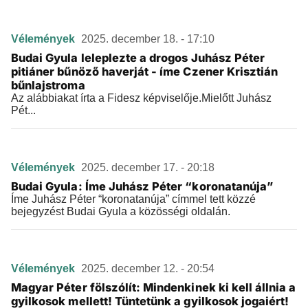
Vélemények
2025. december 18. - 17:10
Budai Gyula leleplezte a drogos Juhász Péter
pitiáner bűnöző haverját - íme Czener Krisztián
bűnlajstroma
Az alábbiakat írta a Fidesz képviselője.Mielőtt Juhász
Pét...
Vélemények
2025. december 17. - 20:18
Budai Gyula: Íme Juhász Péter “koronatanúja”
Íme Juhász Péter “koronatanúja” címmel tett közzé
bejegyzést Budai Gyula a közösségi oldalán.
Vélemények
2025. december 12. - 20:54
Magyar Péter fölszólít: Mindenkinek ki kell állnia a
gyilkosok mellett! Tüntetünk a gyilkosok jogaiért!