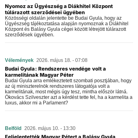
Nyomoz az Ügyészség a Diákhitel Központ
túlárazott szerződései ügyében
Közösségi oldalán jelentette be Budai Gyula, hogy az
Ügyészség tájékoztatása alapján nyomoznak a Diákhitel
Központ és Balásy Gyula cégei között létrejött túlárazott
szerződések ügyében.
Vélemények
2026. május 18. - 07:08
Budai Gyula: Rendszeres vendége volt a
karmelitának Magyar Péter
Budai Gyula arra emlékeztetett szombati posztjában, hogy
az új miniszterelnök rendszeres látogatója volt a
karmelitának, most mégis úgy tesz, mintha először látná.
Ókovács Szilveszter azt a kérdést tette fel, ha a karmelita a
luxus, akkor mi a Parlament?
Belföld
2026. május 10. - 13:30
Feljelentették Magyar Pétert a Balásy Gyula