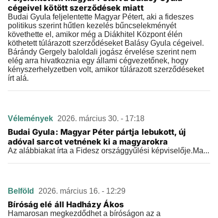
cégeivel kötött szerződések miatt
Budai Gyula feljelentette Magyar Pétert, aki a fideszes
politikus szerint hűtlen kezelés bűncselekményét
követhette el, amikor még a Diákhitel Központ élén
köthetett túlárazott szerződéseket Balásy Gyula cégeivel.
Bárándy Gergely baloldali jogász érvelése szerint nem
elég arra hivatkoznia egy állami cégvezetőnek, hogy
kényszerhelyzetben volt, amikor túlárazott szerződéseket
írt alá.
Vélemények
2026. március 30. - 17:18
Budai Gyula: Magyar Péter pártja lebukott, új
adóval sarcot vetnének ki a magyarokra
Az alábbiakat írta a Fidesz országgyűlési képviselője.Ma...
Belföld
2026. március 16. - 12:29
Bíróság elé áll Hadházy Ákos
Hamarosan megkezdődhet a bíróságon az a