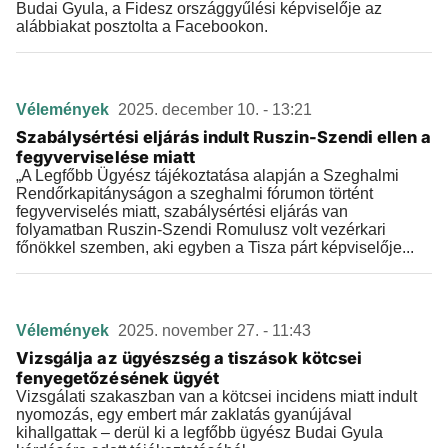
Budai Gyula, a Fidesz országgyűlési képviselője az
alábbiakat posztolta a Facebookon.
Vélemények
2025. december 10. - 13:21
Szabálysértési eljárás indult Ruszin-Szendi ellen a
fegyverviselése miatt
„A Legfőbb Ügyész tájékoztatása alapján a Szeghalmi
Rendőrkapitányságon a szeghalmi fórumon történt
fegyverviselés miatt, szabálysértési eljárás van
folyamatban Ruszin-Szendi Romulusz volt vezérkari
főnökkel szemben, aki egyben a Tisza párt képviselője...
Vélemények
2025. november 27. - 11:43
Vizsgálja az ügyészség a tiszások kötcsei
fenyegetőzésének ügyét
Vizsgálati szakaszban van a kötcsei incidens miatt indult
nyomozás, egy embert már zaklatás gyanújával
kihallgattak – derül ki a legfőbb ügyész Budai Gyula