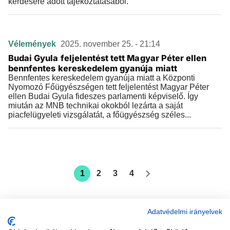
kérdésére adott tájékoztatásából.
Vélemények
2025. november 25. - 21:14
Budai Gyula feljelentést tett Magyar Péter ellen
bennfentes kereskedelem gyanúja miatt
Bennfentes kereskedelem gyanúja miatt a Központi
Nyomozó Főügyészségen tett feljelentést Magyar Péter
ellen Budai Gyula fideszes parlamenti képviselő. Így
miután az MNB technikai okokból lezárta a saját
piacfelügyeleti vizsgálatát, a főügyészség széles...
1
2
3
4
Adatvédelmi irányelvek