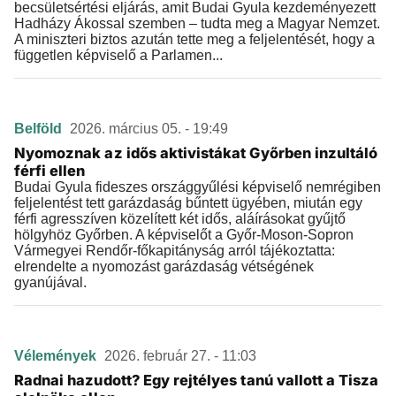
becsületsértési eljárás, amit Budai Gyula kezdeményezett
Hadházy Ákossal szemben – tudta meg a Magyar Nemzet.
A miniszteri biztos azután tette meg a feljelentését, hogy a
független képviselő a Parlamen...
Belföld
2026. március 05. - 19:49
Nyomoznak az idős aktivistákat Győrben inzultáló
férfi ellen
Budai Gyula fideszes országgyűlési képviselő nemrégiben
feljelentést tett garázdaság bűntett ügyében, miután egy
férfi agresszíven közelített két idős, aláírásokat gyűjtő
hölgyhöz Győrben. A képviselőt a Győr-Moson-Sopron
Vármegyei Rendőr-főkapitányság arról tájékoztatta:
elrendelte a nyomozást garázdaság vétségének
gyanújával.
Vélemények
2026. február 27. - 11:03
Radnai hazudott? Egy rejtélyes tanú vallott a Tisza