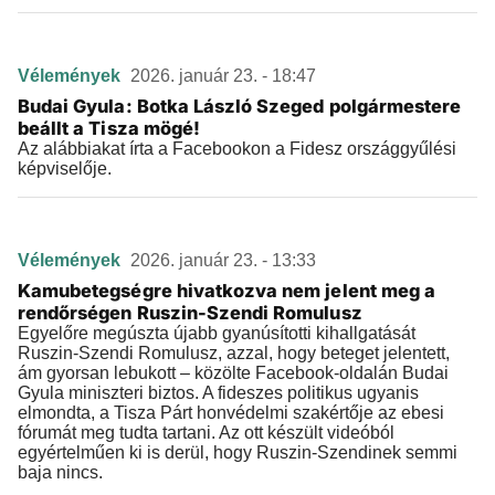
Vélemények
2026. január 23. - 18:47
Budai Gyula: Botka László Szeged polgármestere
beállt a Tisza mögé!
Az alábbiakat írta a Facebookon a Fidesz országgyűlési
képviselője.
Vélemények
2026. január 23. - 13:33
Kamubetegségre hivatkozva nem jelent meg a
rendőrségen Ruszin-Szendi Romulusz
Egyelőre megúszta újabb gyanúsítotti kihallgatását
Ruszin-Szendi Romulusz, azzal, hogy beteget jelentett,
ám gyorsan lebukott – közölte Facebook-oldalán Budai
Gyula miniszteri biztos. A fideszes politikus ugyanis
elmondta, a Tisza Párt honvédelmi szakértője az ebesi
fórumát meg tudta tartani. Az ott készült videóból
egyértelműen ki is derül, hogy Ruszin-Szendinek semmi
baja nincs.