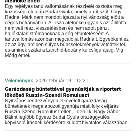
alelnöke ellen
Egy rejtélyes tanú vallomásának részletét osztotta meg
közösségi oldalán Budai Gyula, amely arról szól, hogy
Radnai Márk nem mondott igazat a nyilvánosság előtt a
céges botrányában. A Tisza alelnöke ugyanis azt állította,
nem vett részt visszaélésben és nem adott pénzt
hajléktalan strómanoknak a cég eltüntetéséért. A
tanuvallomás azonban megcáfolja Radnait. Egyébként ez
az az ügy, amiben súlyos bűncselekmények vetődtek fel,
és aminek szálai a Lánchíd-botrány kulcsfigurájáig, Vig
Mórig érnek.
Vélemények
2026. február 19. - 13:21
Garázdaság bűntettével gyanúsítják a riportert
lökdöső Ruszin-Szendi Romuluszt
Nyilvános rendezvényen elkövetett garázdaság
bűntettének megalapozott gyanúja miatt folyik eljárás
Ruszin-Szendi Romulusz ellen – derül ki Nagy Gábor
Bálint legfőbb ügyész Budai Gyula országgyűlési
képviselő írásbeli kérdésére küldött hivatalos válaszában.