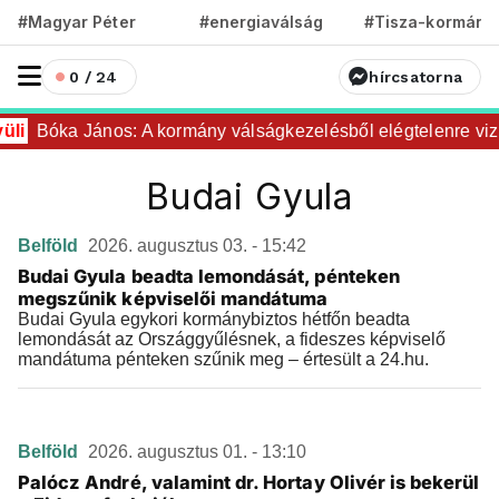
#Magyar Péter
#energiaválság
#Tisza-kormány
0 / 24
hírcsatorna
li
Bóka János: A kormány válságkezelésből elégtelenre vizs
Budai Gyula
Belföld
2026. augusztus 03. - 15:42
Budai Gyula beadta lemondását, pénteken
megszűnik képviselői mandátuma
Budai Gyula egykori kormánybiztos hétfőn beadta
lemondását az Országgyűlésnek, a fideszes képviselő
mandátuma pénteken szűnik meg – értesült a 24.hu.
Belföld
2026. augusztus 01. - 13:10
Palócz André, valamint dr. Hortay Olivér is bekerül