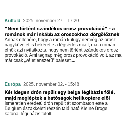
Külföld
2025. november 27. - 17:20
"Nem történt szándékos orosz provokáció" - a
románok már inkább az oroszokhoz dörgölőznek
Annak ellenére, hogy a román külügy nemrég az orosz
nagykövetet is bekérette a légsértés miatt, ma a román
elnök azt nyilatkozta, hogy nem történt szándékos orosz
provokáció. Ami tegnap még orosz provokáció volt, az ma
már csak „véletlenszerű” baleset....
Európa
2025. november 02. - 15:48
Két idegen drón repült egy belga légibázis fölé,
majd megléptek a hatóságok helikoptere elől
Ismeretlen eredetű drón repült át szombaton este a
Belgium északkeleti részén található Kleine Brogel
katonai légi bázis fölött.