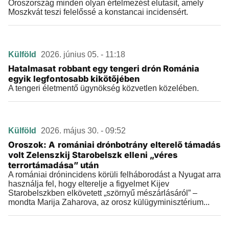
Oroszország minden olyan értelmezést elutasít, amely
Moszkvát teszi felelőssé a konstancai incidensért.
Külföld
2026. június 05. - 11:18
Hatalmasat robbant egy tengeri drón Románia
egyik legfontosabb kikötőjében
A tengeri életmentő ügynökség közvetlen közelében.
Külföld
2026. május 30. - 09:52
Oroszok: A romániai drónbotrány elterelő támadás
volt Zelenszkij Starobelszk elleni „véres
terrortámadása” után
A romániai drónincidens körüli felháborodást a Nyugat arra
használja fel, hogy elterelje a figyelmet Kijev
Starobelszkben elkövetett „szörnyű mészárlásáról” –
mondta Marija Zaharova, az orosz külügyminisztérium...