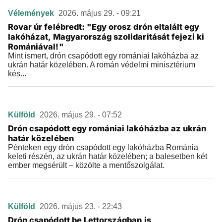
Vélemények
2026. május 29. - 09:21
Rovar úr felébredt: "Egy orosz drón eltalált egy
lakóházat, Magyarország szolidaritását fejezi ki
Romániával!"
Mint ismert, drón csapódott egy romániai lakóházba az
ukrán határ közelében. A román védelmi minisztérium
kés...
Külföld
2026. május 29. - 07:52
Drón csapódott egy romániai lakóházba az ukrán
határ közelében
Pénteken egy drón csapódott egy lakóházba Románia
keleti részén, az ukrán határ közelében; a balesetben két
ember megsérült – közölte a mentőszolgálat.
Külföld
2026. május 23. - 22:43
Drón csapódott be Lettországban is