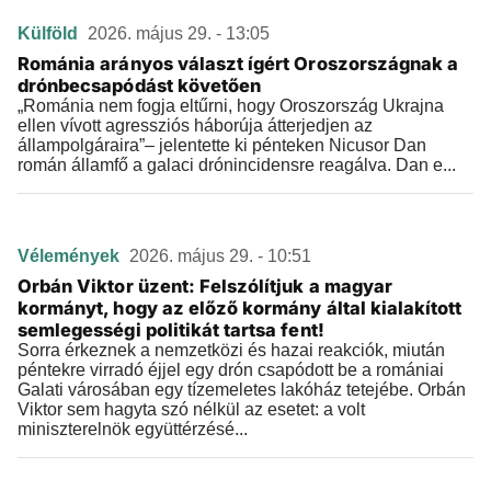
Külföld
2026. május 29. - 13:05
Románia arányos választ ígért Oroszországnak a
drónbecsapódást követően
„Románia nem fogja eltűrni, hogy Oroszország Ukrajna
ellen vívott agressziós háborúja átterjedjen az
állampolgáraira”– jelentette ki pénteken Nicusor Dan
román államfő a galaci drónincidensre reagálva. Dan e...
Vélemények
2026. május 29. - 10:51
Orbán Viktor üzent: Felszólítjuk a magyar
kormányt, hogy az előző kormány által kialakított
semlegességi politikát tartsa fent!
Sorra érkeznek a nemzetközi és hazai reakciók, miután
péntekre virradó éjjel egy drón csapódott be a romániai
Galati városában egy tízemeletes lakóház tetejébe. Orbán
Viktor sem hagyta szó nélkül az esetet: a volt
miniszterelnök együttérzésé...