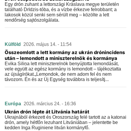
Egy drón zuhant a lettországi Krāslava megye területén
található Drīdzis-tóba, és a vízbe érkezve felrobbant; a
lakosok közül senki sem sérült meg – közölte a lett
rendőrség sajtószolgálata.
Külföld
2026. május 14. - 11:54
Összeomlott a lett kormány az ukrán drónincidens
után – lemondott a miniszterelnök és kormánya
Evika Siliņa lett miniszterelnök benyújtotta lemondását,
vele együtt az egész kormány is lemondott – tájékoztatta
az újságírókat.„Lemondok, de nem adom fel és nem
távozom. Én és az Új Egység továbbra is teljesítj...
Európa
2026. március 24. - 16:36
Ukrán drón lépte át Litvánia határát
Ukrajnából érkezett és Oroszország felé tartott az a katonai
drón, amely hétfőn lezuhant Litvániában – jelentette be
kedden Inga Ruginiene litván kormányfő.