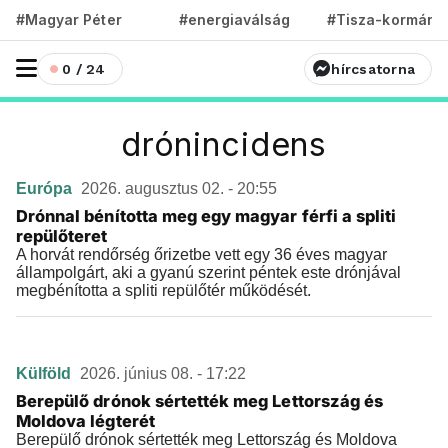
#Magyar Péter
#energiaválság
#Tisza-kormány
0 / 24
hírcsatorna
drónincidens
Európa
2026. augusztus 02. - 20:55
Drónnal bénította meg egy magyar férfi a spliti
repülőteret
A horvát rendőrség őrizetbe vett egy 36 éves magyar
állampolgárt, aki a gyanú szerint péntek este drónjával
megbénította a spliti repülőtér működését.
Külföld
2026. június 08. - 17:22
Berepülő drónok sértették meg Lettország és
Moldova légterét
Berepülő drónok sértették meg Lettország és Moldova