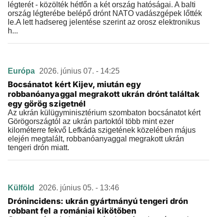
légterét - közölték hétfőn a két ország hatóságai. A balti
ország légterébe belépő drónt NATO vadászgépek lőtték
le.A lett hadsereg jelentése szerint az orosz elektronikus
h...
Európa
2026. június 07. - 14:25
Bocsánatot kért Kijev, miután egy
robbanóanyaggal megrakott ukrán drónt találtak
egy görög szigetnél
Az ukrán külügyminisztérium szombaton bocsánatot kért
Görögországtól az ukrán partoktól több mint ezer
kilométerre fekvő Lefkáda szigetének közelében május
elején megtalált, robbanóanyaggal megrakott ukrán
tengeri drón miatt.
Külföld
2026. június 05. - 13:46
Drónincidens: ukrán gyártmányú tengeri drón
robbant fel a romániai kikötőben