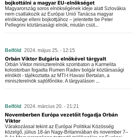
bojkottálni a magyar EU-elnökséget
Magyarország soros elnökségének ideje alatt Szlovákia
nem csatlakozik az Európai Unió Tanácsa magyar
elnöksége elleni bojkottjához – jelentette be Peter
Pellegrini köztársasági elnök, miután csüt...
Belföld
2024. május 25. - 12:15
Orbán Viktor Bulgária elnökével tárgyalt
Orbán Viktor miniszterelnök szombaton a Karmelita
kolostorban fogadta Rumen Radev bolgár köztársasági
elnököt - tájékoztatta az MTI-t Havasi Bertalan, a
miniszterelnök sajtófőnöke. A tárgyaláson ...
Belföld
2024. március 20. - 21:21
Novemberben Európa vezetőit fogadja Orbán
Viktor
Várakozással tekint az Európai Politikai Közösség
közelgő, július 18-án Nagy-Britanniában és november 7–