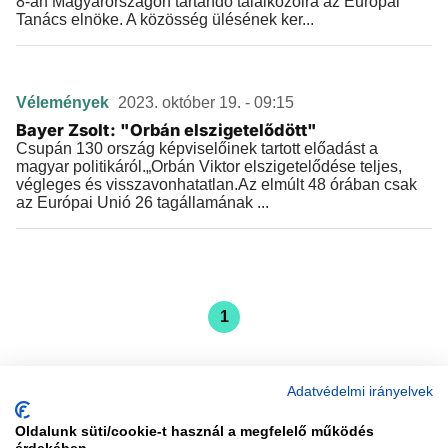
8-án Magyarországon tartandó találkozóira az Európai
Tanács elnöke. A közösség ülésének ker...
Vélemények
2023. október 19. - 09:15
Bayer Zsolt: "Orbán elszigetelődött"
Csupán 130 ország képviselőinek tartott előadást a
magyar politikáról.„Orbán Viktor elszigetelődése teljes,
végleges és visszavonhatatlan.Az elmúlt 48 órában csak
az Európai Unió 26 tagállamának ...
1
Adatvédelmi irányelvek
Oldalunk süti/cookie-t használ a megfelelő működés