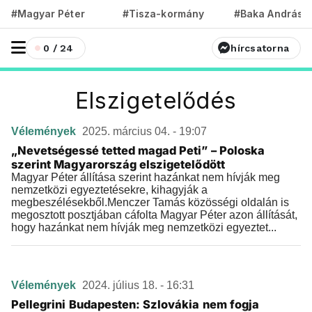
#Magyar Péter
#Tisza-kormány
#Baka András
0 / 24
hírcsatorna
Elszigetelődés
Vélemények
2025. március 04. - 19:07
„Nevetségessé tetted magad Peti” – Poloska
szerint Magyarország elszigetelődött
Magyar Péter állítása szerint hazánkat nem hívják meg
nemzetközi egyeztetésekre, kihagyják a
megbeszélésekből.Menczer Tamás közösségi oldalán is
megosztott posztjában cáfolta Magyar Péter azon állítását,
hogy hazánkat nem hívják meg nemzetközi egyeztet...
Vélemények
2024. július 18. - 16:31
Pellegrini Budapesten: Szlovákia nem fogja