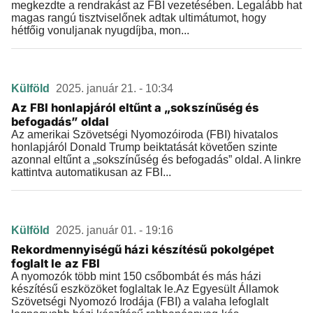
megkezdte a rendrakást az FBI vezetésében. Legalább hat
magas rangú tisztviselőnek adtak ultimátumot, hogy
hétfőig vonuljanak nyugdíjba, mon...
Külföld
2025. január 21. - 10:34
Az FBI honlapjáról eltűnt a „sokszínűség és
befogadás” oldal
Az amerikai Szövetségi Nyomozóiroda (FBI) hivatalos
honlapjáról Donald Trump beiktatását követően szinte
azonnal eltűnt a „sokszínűség és befogadás” oldal. A linkre
kattintva automatikusan az FBI...
Külföld
2025. január 01. - 19:16
Rekordmennyiségű házi készítésű pokolgépet
foglalt le az FBI
A nyomozók több mint 150 csőbombát és más házi
készítésű eszközöket foglaltak le.Az Egyesült Államok
Szövetségi Nyomozó Irodája (FBI) a valaha lefoglalt