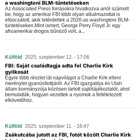
a washingtoni BLM-tüntetéseken
Az Associated Press forrásokra hivatkozva arról számolt
be, hogy az amerikai FBI több olyan alkalmazottat is
elbocsátott, akik letérdeltek a 2020-as washingtoni BLM-
tüntetéseken.Mint ismert, George Perry Floyd Jr. egy
afroamerikai drogos bűnöző volt, a...
Külföld
2025. szeptember 12. - 17:06
FBI: Saját családtagja adta fel Charlie Kirk
gyilkosát
Egyre több részlet lát napvilágot a Charlie Kirk elleni
merénylet gyanúsítottjáról. Az FBI igazgatója és Utah
állam kormányzója közösen tartott sajtótájékoztatót, ahol
bemutatták, hogyan vezettek a nyomok a feltételezett
elkövetőhöz.
Külföld
2025. szeptember 11. - 18:47
Zsákutcába jutott az FBI, fotót közölt Charlie Kirk