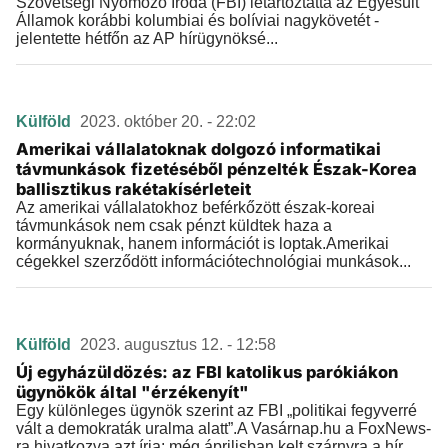
Szövetségi Nyomozó Iroda (FBI) letartóztatta az Egyesült
Államok korábbi kolumbiai és bolíviai nagykövetét -
jelentette hétfőn az AP hírügynöksé...
Külföld
2023. október 20. - 22:02
Amerikai vállalatoknak dolgozó informatikai
távmunkások fizetéséből pénzelték Észak-Korea
ballisztikus rakétakísérleteit
Az amerikai vállalatokhoz beférkőzött észak-koreai
távmunkások nem csak pénzt küldtek haza a
kormányuknak, hanem információt is loptak.Amerikai
cégekkel szerződött információtechnológiai munkások...
Külföld
2023. augusztus 12. - 12:58
Új egyházüldözés: az FBI katolikus parókiákon
ügynökök által "érzékenyít"
Egy különleges ügynök szerint az FBI „politikai fegyverré
vált a demokraták uralma alatt”.A Vasárnap.hu a FoxNews-
ra hivatkozva azt írja: még áprilisban kelt szárnyra a hír,