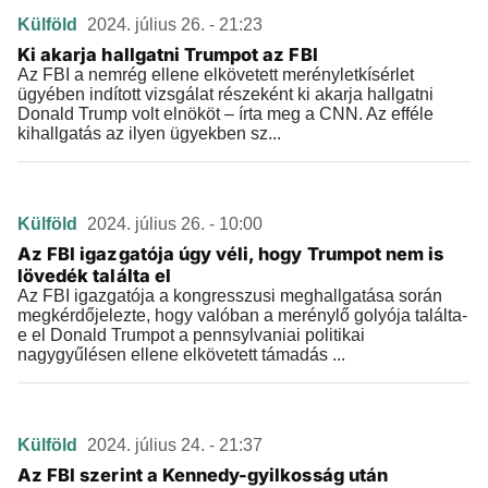
Külföld
2024. július 26. - 21:23
Ki akarja hallgatni Trumpot az FBI
Az FBI a nemrég ellene elkövetett merényletkísérlet
ügyében indított vizsgálat részeként ki akarja hallgatni
Donald Trump volt elnököt – írta meg a CNN. Az efféle
kihallgatás az ilyen ügyekben sz...
Külföld
2024. július 26. - 10:00
Az FBI igazgatója úgy véli, hogy Trumpot nem is
lövedék találta el
Az FBI igazgatója a kongresszusi meghallgatása során
megkérdőjelezte, hogy valóban a merénylő golyója találta-
e el Donald Trumpot a pennsylvaniai politikai
nagygyűlésen ellene elkövetett támadás ...
Külföld
2024. július 24. - 21:37
Az FBI szerint a Kennedy-gyilkosság után