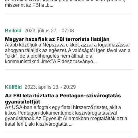
miszerint az FBI a „b...
Belföld
2023. július 27. - 07:08
Magyar hazafiak az FBI terrorista listáján
Alább közöljük a Népszava cikkét, azzal a fogalmazással
ahogyan tálalják az egészet. A valóságtól igen távol van a
"cikk", de a prolihergelés nem állhat le a
kommunistáknál.Íme:"A Fidesz tusványo...
Külföld
2023. április 13. - 20:29
Az FBI letartóztatta a Pentagon-szivárogtatás
gyanúsítottját
Az USA-ban elfogtak egy fiatal hírszerző tisztet, akit a
titkos Pentagon-dokumentumok kiszivárogtatásával
gyanúsítanak.Az Egyesült Államokban megtalálták azt a
fiatal férfit, aki kiszivárogtatta ...