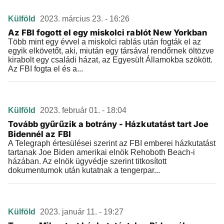
Külföld
2023. március 23. - 16:26
Az FBI fogott el egy miskolci rablót New Yorkban
Több mint egy évvel a miskolci rablás után fogták el az
egyik elkövetőt, aki, miután egy társával rendőrnek öltözve
kirabolt egy családi házat, az Egyesült Államokba szökött.
Az FBI fogta el és a...
Külföld
2023. február 01. - 18:04
Tovább gyűrűzik a botrány - Házkutatást tart Joe
Bidennél az FBI
A Telegraph értesülései szerint az FBI emberei házkutatást
tartanak Joe Biden amerikai elnök Rehoboth Beach-i
házában. Az elnök ügyvédje szerint titkosított
dokumentumok után kutatnak a tengerpar...
Külföld
2023. január 11. - 19:27