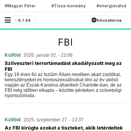
#Magyar Péter
#Tisza-kormány
#energiaválság
0 / 24
hírcsatorna
FBI
Külföld
2026. január 02. - 22:06
Szilveszteri terrortámadást akadályozott meg az
FBI
Egy 18 éves fiú az Iszlám Állam nevében akart zsidókat,
keresztényeket és homoszexuálisokat ölni az év utolsó
napján az Észak-Karolina állambeli Charlotte-ban, de az
FBI még időben elkapta – közölte pénteken a szövetségi
nyomozóiroda.
Külföld
2025. szeptember 27. - 13:37
Az FBI kirúgta azokat a tiszteket, akik letérdeltek