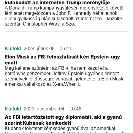
kutakodott az interneten Trump merénylője
A Donald Trump kampánygyűlésén merényletet elkövető
férfi tettét megelőzően a John F. Kennedy néhai elnök
elleni gyilkosság után kutakodott az interneten – közölte
szerdán Christopher Wray, a Szö...
Külföld
2024. július 08. - 06:41
Elon Musk az FBI feloszlatását kéri Epstein-ügy
miatt
Meg kellene szüntetni az FBI-t, ha nem kezdi el a
botrányos pénzember, Jeffrey Epstein ügyében érintett
személyek felelősségre vonását - jelentette ki Elon Musk
amerikai vállalkozó az X-en.When i...
Külföld
2023. december 04. - 10:46
Az FBI letartóztatott egy diplomatát, aki a gyanú
szerint Kubának kémkedett
Kubának folytatott kémkedés gyanújával az amerikai