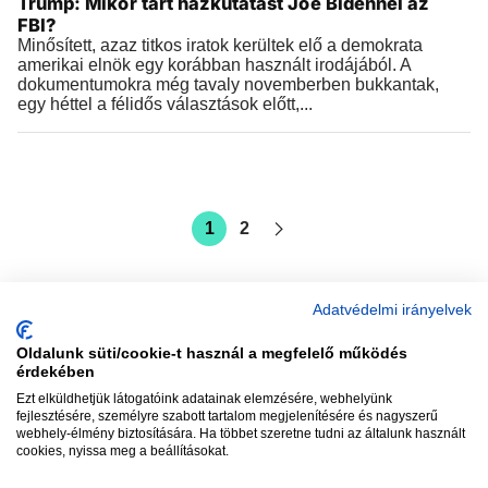
Trump: Mikor tart házkutatást Joe Bidennél az
FBI?
Minősített, azaz titkos iratok kerültek elő a demokrata
amerikai elnök egy korábban használt irodájából. A
dokumentumokra még tavaly novemberben bukkantak,
egy héttel a félidős választások előtt,...
1
2
Adatvédelmi irányelvek
Oldalunk süti/cookie-t használ a megfelelő működés
vadhajtások
érdekében
Ezt elküldhetjük látogatóink adatainak elemzésére, webhelyünk
fejlesztésére, személyre szabott tartalom megjelenítésére és nagyszerű
webhely-élmény biztosítására. Ha többet szeretne tudni az általunk használt
Szerkesztőség:
szerk@vadhajtasok.hu
cookies, nyissa meg a beállításokat.
Modi:
moderator@vadhajtasok.hu