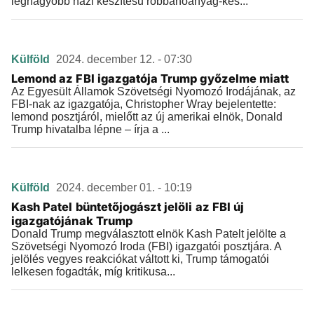
legnagyobb házi készítésű robbanóanyag-kés...
Külföld
2024. december 12. - 07:30
Lemond az FBI igazgatója Trump győzelme miatt
Az Egyesült Államok Szövetségi Nyomozó Irodájának, az
FBI-nak az igazgatója, Christopher Wray bejelentette:
lemond posztjáról, mielőtt az új amerikai elnök, Donald
Trump hivatalba lépne – írja a ...
Külföld
2024. december 01. - 10:19
Kash Patel büntetőjogászt jelöli az FBI új
igazgatójának Trump
Donald Trump megválasztott elnök Kash Patelt jelölte a
Szövetségi Nyomozó Iroda (FBI) igazgatói posztjára. A
jelölés vegyes reakciókat váltott ki, Trump támogatói
lelkesen fogadták, míg kritikusa...