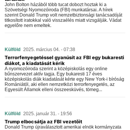
John Bolton házából több tucat dobozt hoztak ki a
Szövetségi Nyomozóiroda (FBI) munkatársai. A hírek
szerint Donald Trump volt nemzetbiztonsági tanácsadóját
titkosított iratokkal való visszaélés miatt vizsgálják. Vádat
egyelőre nem emeltek.
Külföld
2025. március 04. - 07:38
Terrorfenyegetéssel gyanúsít az FBI egy bukaresti
diákot, a kiadatását kérik
A nyomozóiroda szerint a középiskolás egy online
bűnszervezet aktív tagja. Egy bukaresti 17 éves
középiskolás diák kiadatását kérte egy New York-i bíróság
Romániától, aki ellen nemzetközi terrorfenyegetés, az
Egyesült Államok elleni összeesküvés, tömeg...
Külföld
2025. január 31. - 19:56
Trump elbocsátja az FBI vezetőit
Donald Trump újraválasztott amerikai elnök kormányzata