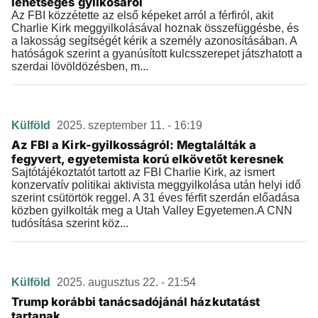
lehetséges gyilkosáról
Az FBI közzétette az első képeket arról a férfiról, akit
Charlie Kirk meggyilkolásával hoznak összefüggésbe, és
a lakosság segítségét kérik a személy azonosításában. A
hatóságok szerint a gyanúsított kulcsszerepet játszhatott a
szerdai lövöldözésben, m...
Külföld
2025. szeptember 11. - 16:19
Az FBI a Kirk-gyilkosságról: Megtalálták a
fegyvert, egyetemista korú elkövetőt keresnek
Sajtótájékoztatót tartott az FBI Charlie Kirk, az ismert
konzervatív politikai aktivista meggyilkolása után helyi idő
szerint csütörtök reggel. A 31 éves férfit szerdán előadása
közben gyilkolták meg a Utah Valley Egyetemen.A CNN
tudósítása szerint köz...
Külföld
2025. augusztus 22. - 21:54
Trump korábbi tanácsadójánál házkutatást
tartanak