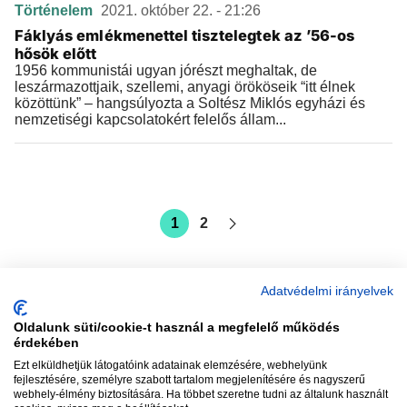
Történelem
2021. október 22. - 21:26
Fáklyás emlékmenettel tisztelegtek az ’56-os
hősök előtt
1956 kommunistái ugyan jórészt meghaltak, de
leszármazottjaik, szellemi, anyagi örököseik “itt élnek
közöttünk” – hangsúlyozta a Soltész Miklós egyházi és
nemzetiségi kapcsolatokért felelős állam...
1
2
Adatvédelmi irányelvek
Oldalunk süti/cookie-t használ a megfelelő működés
vadhajtások
érdekében
Ezt elküldhetjük látogatóink adatainak elemzésére, webhelyünk
fejlesztésére, személyre szabott tartalom megjelenítésére és nagyszerű
webhely-élmény biztosítására. Ha többet szeretne tudni az általunk használt
Szerkesztőség:
szerk@vadhajtasok.hu