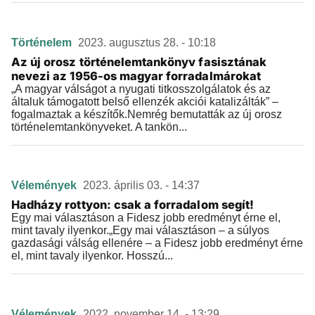
Történelem
2023. augusztus 28. - 10:18
Az új orosz történelemtankönyv fasisztának
nevezi az 1956-os magyar forradalmárokat
„A magyar válságot a nyugati titkosszolgálatok és az
általuk támogatott belső ellenzék akciói katalizálták” –
fogalmaztak a készítők.Nemrég bemutatták az új orosz
történelemtankönyveket. A tankön...
Vélemények
2023. április 03. - 14:37
Hadházy rottyon: csak a forradalom segít!
Egy mai választáson a Fidesz jobb eredményt érne el,
mint tavaly ilyenkor.„Egy mai választáson – a súlyos
gazdasági válság ellenére – a Fidesz jobb eredményt érne
el, mint tavaly ilyenkor. Hosszú...
Vélemények
2022. november 14. - 13:29