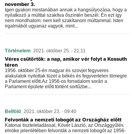
november 3.
Igen gyakori mostanában annak a hangsúlyozása, hogy a
nyilatkozó a múlttal szakítva őszintén beszél. Én ezt így
nem mondhatom: nem kell szakítanom múltammal. Isten
irgalmából ugyanaz vagyok, mint...
Történelem
2021. október 25. - 21:11
Véres csütörtök: a nap, amikor vér folyt a Kossuth
téren
1956. október 25-én magyar és szovjet fegyveres
alakulatok nyitottak tüzet a békés és fegyvertelen tömegre
a Parlament előtt.Az 1956-os forradalom során a
Parlament épülete előtt történt sortűzbe...
Belföld
2021. október 23. - 09:40
Felvonták a nemzeti lobogót az Országház előtt
Katonai tiszteletadással, Kövér László, az Országgyűlés
elnöke jelenlétében felvonták a nemzeti lobogót az 1956-