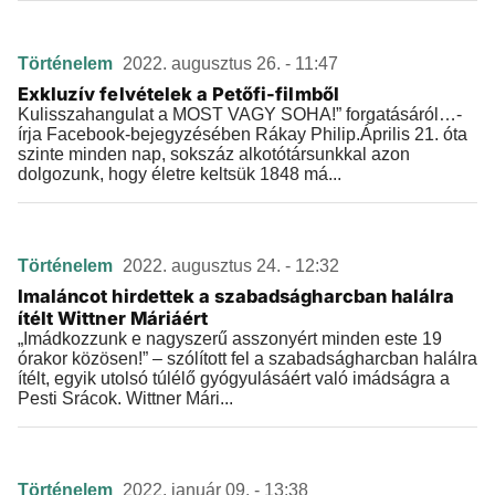
Történelem
2022. augusztus 26. - 11:47
Exkluzív felvételek a Petőfi-filmből
Kulisszahangulat a MOST VAGY SOHA!” forgatásáról…-
írja Facebook-bejegyzésében Rákay Philip.Április 21. óta
szinte minden nap, sokszáz alkotótársunkkal azon
dolgozunk, hogy életre keltsük 1848 má...
Történelem
2022. augusztus 24. - 12:32
Imaláncot hirdettek a szabadságharcban halálra
ítélt Wittner Máriáért
„Imádkozzunk e nagyszerű asszonyért minden este 19
órakor közösen!” – szólított fel a szabadságharcban halálra
ítélt, egyik utolsó túlélő gyógyulásáért való imádságra a
Pesti Srácok. Wittner Mári...
Történelem
2022. január 09. - 13:38