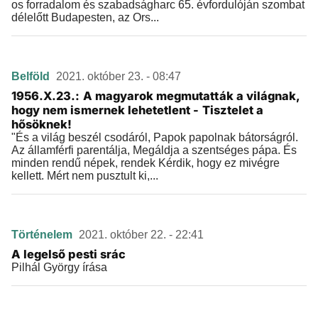
os forradalom és szabadságharc 65. évfordulóján szombat
délelőtt Budapesten, az Ors...
Belföld
2021. október 23. - 08:47
1956.X.23.: A magyarok megmutatták a világnak,
hogy nem ismernek lehetetlent - Tisztelet a
hősöknek!
"És a világ beszél csodáról, Papok papolnak bátorságról.
Az államférfi parentálja, Megáldja a szentséges pápa. És
minden rendű népek, rendek Kérdik, hogy ez mivégre
kellett. Mért nem pusztult ki,...
Történelem
2021. október 22. - 22:41
A legelső pesti srác
Pilhál György írása