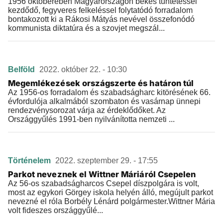
1956 októberében Magyarországon békés tüntetéssel
kezdődő, fegyveres felkeléssel folytatódó forradalom
bontakozott ki a Rákosi Mátyás nevével összefonódó
kommunista diktatúra és a szovjet megszál...
Belföld
2022. október 22. - 10:30
Megemlékezések országszerte és határon túl
Az 1956-os forradalom és szabadságharc kitörésének 66.
évfordulója alkalmából szombaton és vasárnap ünnepi
rendezvénysorozat várja az érdeklődőket. Az
Országgyűlés 1991-ben nyilvánította nemzeti ...
Történelem
2022. szeptember 29. - 17:55
Parkot neveznek el Wittner Máriáról Csepelen
Az 56-os szabadságharcos Csepel díszpolgára is volt,
most az egykori Görgey iskola helyén álló, megújult parkot
nevezné el róla Borbély Lénárd polgármester.Wittner Mária
volt fideszes országgyűlé...