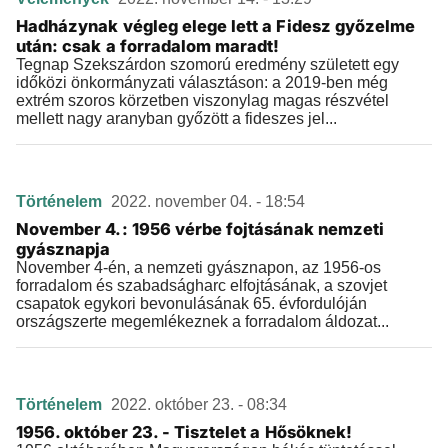
Hadházynak végleg elege lett a Fidesz győzelme
után: csak a forradalom maradt!
Tegnap Szekszárdon szomorú eredmény született egy
időközi önkormányzati választáson: a 2019-ben még
extrém szoros körzetben viszonylag magas részvétel
mellett nagy aranyban győzött a fideszes jel...
Történelem
2022. november 04. - 18:54
November 4.: 1956 vérbe fojtásának nemzeti
gyásznapja
November 4-én, a nemzeti gyásznapon, az 1956-os
forradalom és szabadságharc elfojtásának, a szovjet
csapatok egykori bevonulásának 65. évfordulóján
országszerte megemlékeznek a forradalom áldozat...
Történelem
2022. október 23. - 08:34
1956. október 23. - Tisztelet a Hősöknek!