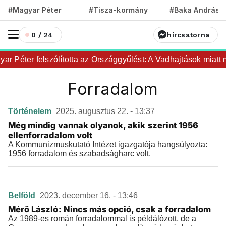
#Magyar Péter
#Tisza-kormány
#Baka András
0 / 24
hírcsatorna
r Péter felszólította az Országgyűlést: A Vadhajtások miatt m
Forradalom
Történelem
2025. augusztus 22. - 13:37
Még mindig vannak olyanok, akik szerint 1956
ellenforradalom volt
A Kommunizmuskutató Intézet igazgatója hangsúlyozta:
1956 forradalom és szabadságharc volt.
Belföld
2023. december 16. - 13:46
Mérő László: Nincs más opció, csak a forradalom
Az 1989-es román forradalommal is példálózott, de a