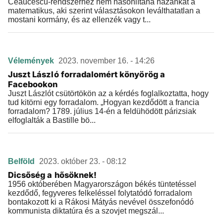
Ceaucescu-rendszerhez nem hasonlítaná hazánkat a
matematikus, aki szerint választásokon leválthatatlan a
mostani kormány, és az ellenzék vagy t...
Vélemények
2023. november 16. - 14:26
Juszt László forradalomért könyörög a
Facebookon
Juszt Lászlót csütörtökön az a kérdés foglalkoztatta, hogy
tud kitörni egy forradalom. „Hogyan kezdődött a francia
forradalom? 1789. július 14-én a feldühödött párizsiak
elfoglalták a Bastille bö...
Belföld
2023. október 23. - 08:12
Dicsőség a hősöknek!
1956 októberében Magyarországon békés tüntetéssel
kezdődő, fegyveres felkeléssel folytatódó forradalom
bontakozott ki a Rákosi Mátyás nevével összefonódó
kommunista diktatúra és a szovjet megszál...