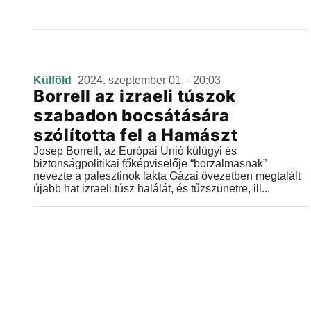
Külföld
2024. szeptember 01. - 20:03
Borrell az izraeli túszok
szabadon bocsátására
szólította fel a Hamászt
Josep Borrell, az Európai Unió külügyi és
biztonságpolitikai főképviselője “borzalmasnak”
nevezte a palesztinok lakta Gázai övezetben megtalált
újabb hat izraeli túsz halálát, és tűzszünetre, ill...