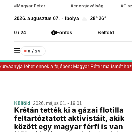
#Magyar Péter
#energiaválság
#Tis
2026. augusztus 07.
-
Ibolya
28°
26°
0 / 24
Fontos
Belföld
0 / 24
rvaanyja lehet ennek a fejében: Magyar Péter ma ismét hazaho
Külföld
2026. május 01. - 19:01
Krétán tették ki a gázai flotilla
feltartóztatott aktivistáit, akik
között egy magyar férfi is van