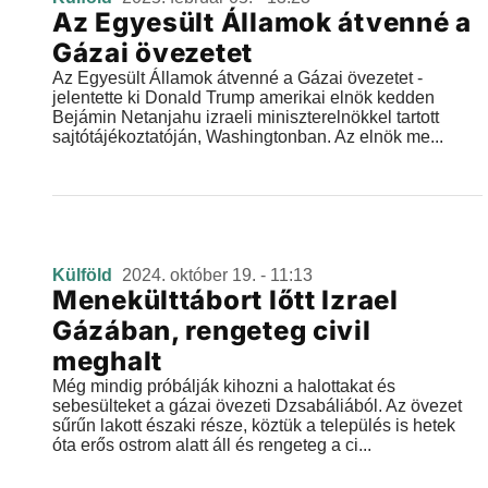
Az Egyesült Államok átvenné a
Gázai övezetet
Az Egyesült Államok átvenné a Gázai övezetet -
jelentette ki Donald Trump amerikai elnök kedden
Bejámin Netanjahu izraeli miniszterelnökkel tartott
sajtótájékoztatóján, Washingtonban. Az elnök me...
Külföld
2024. október 19. - 11:13
Menekülttábort lőtt Izrael
Gázában, rengeteg civil
meghalt
Még mindig próbálják kihozni a halottakat és
sebesülteket a gázai övezeti Dzsabáliából. Az övezet
sűrűn lakott északi része, köztük a település is hetek
óta erős ostrom alatt áll és rengeteg a ci...