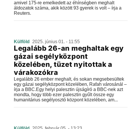
amivel 175-re emelkedett az éhínségben meghalt
áldozatok száma, akik között 93 gyerek is volt – írja a
Reuters.
Külföld
2025. június 01. - 11:55
Legalább 26-an meghaltak egy
gázai segélyközpont
közelében, tüzet nyitottak a
várakozókra
Legalább 26 ember meghalt, és sokan megsebesültek
egy gázai segélyközpont közelében, Rafah városánál –
írja a BBC.Egy helyi palesztin újságíró a BBC-nek azt
mondta, hogy több ezer palesztin gyűlt össze egy
humanitárius segélyosztó központ közelében, am...
Külföld
2025. február 05. - 13:23