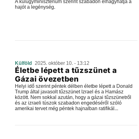
A külügyminisztérium szerint szabadon elhagyhatja a
hajót a legénység.
Külföld
2025. október 10. - 13:12
Életbe lépett a tűzszünet a
Gázai övezetben
Helyi idő szerint péntek délben életbe lépett a Donald
Trump által javasolt tűzszünet Izrael és a Hamász
között. Nem sokkal azután, hogy a gázai tűzszünetről
és az izraeli túszok szabadon engedéséről szóló
amerikai tervet még péntek hajnalban ratifikál...