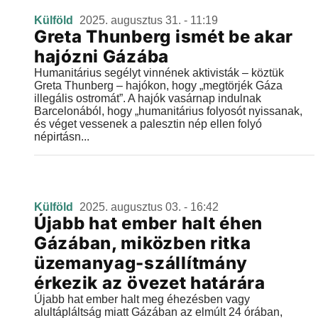
Külföld
2025. augusztus 31. - 11:19
Greta Thunberg ismét be akar
hajózni Gázába
Humanitárius segélyt vinnének aktivisták – köztük
Greta Thunberg – hajókon, hogy „megtörjék Gáza
illegális ostromát”. A hajók vasárnap indulnak
Barcelonából, hogy „humanitárius folyosót nyissanak,
és véget vessenek a palesztin nép ellen folyó
népirtásn...
Külföld
2025. augusztus 03. - 16:42
Újabb hat ember halt éhen
Gázában, miközben ritka
üzemanyag-szállítmány
érkezik az övezet határára
Újabb hat ember halt meg éhezésben vagy
alultápláltság miatt Gázában az elmúlt 24 órában,