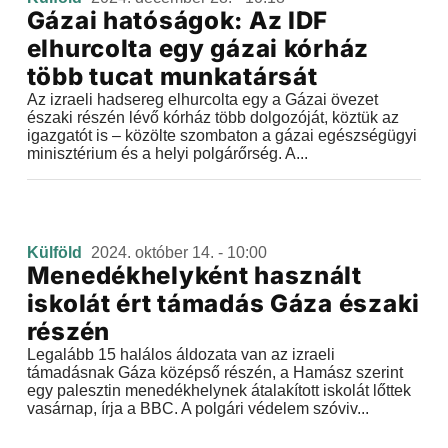
Gázai hatóságok: Az IDF
elhurcolta egy gázai kórház
több tucat munkatársát
Az izraeli hadsereg elhurcolta egy a Gázai övezet
északi részén lévő kórház több dolgozóját, köztük az
igazgatót is – közölte szombaton a gázai egészségügyi
minisztérium és a helyi polgárőrség. A...
Külföld
2024. október 14. - 10:00
Menedékhelyként használt
iskolát ért támadás Gáza északi
részén
Legalább 15 halálos áldozata van az izraeli
támadásnak Gáza középső részén, a Hamász szerint
egy palesztin menedékhelynek átalakított iskolát lőttek
vasárnap, írja a BBC. A polgári védelem szóviv...