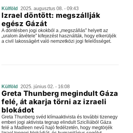
Külföld
2025. augusztus 08. - 09:43
Izrael döntött: megszállják
egész Gázát
A döntésben jogi okokból a „megszállás” helyett az
„uralom átvétele” kifejezést használták, hogy elkerüljék
a civil lakosságért való nemzetközi jogi felelősséget.
Külföld
2025. június 02. - 16:08
Greta Thunberg megindult Gáza
felé, át akarja törni az izraeli
blokádot
Greta Thunberg svéd klímaaktivista és további tizenegy
emberi jogi aktivista tegnap elindult Szicíliából Gáza
felé a Madleen nevű hajó fedélzetén, hogy megtörjék
Izrael tengeri blokádját, és humanitárius segélyt