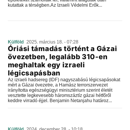
kutattak a térségben.Az Izraeli Védelmi Erők...
Külföld
2025. március 18. - 07:28
Óriási támadás történt a Gázai
övezetben, legalább 310-en
meghaltak egy izraeli
légicsapásban
Az izraeli hadsereg (IDF) nagyszabású légicsapásokat
mért a Gázai övezetre, a Hamász terrorszervezet
irányította egészségügyi minisztérium szerint életét
vesztette legkevesebb háromszáztíz gázai hétfőről
keddre virradó éjjel. Benjamin Netanjahu határoz...
Külföld
2024. december 28. - 10:18