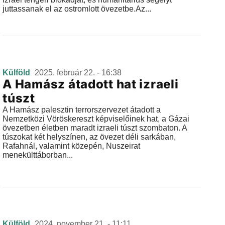
juttassanak el az ostromlott övezetbe.Az...
Külföld
2025. február 22. - 16:38
A Hamász átadott hat izraeli
túszt
A Hamász palesztin terrorszervezet átadott a
Nemzetközi Vöröskereszt képviselőinek hat, a Gázai
övezetben életben maradt izraeli túszt szombaton. A
túszokat két helyszínen, az övezet déli sarkában,
Rafahnál, valamint közepén, Nuszeirat
menekülttáborban...
Külföld
2024. november 21. - 11:11