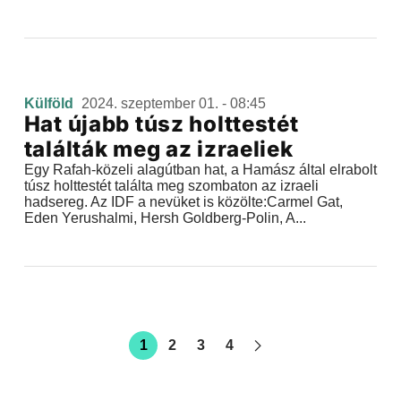
Külföld
2024. szeptember 01. - 08:45
Hat újabb túsz holttestét
találták meg az izraeliek
Egy Rafah-közeli alagútban hat, a Hamász által elrabolt
túsz holttestét találta meg szombaton az izraeli
hadsereg. Az IDF a nevüket is közölte:Carmel Gat,
Eden Yerushalmi, Hersh Goldberg-Polin, A...
1
2
3
4