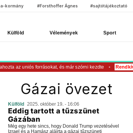
za-kormány
#Forsthoffer Ágnes
#sajtótájékoztató
Külföld
Vélemények
Sport
zta az uniós forrásokat, és már szórni kezdte
Rendkívü
Gázai övezet
Külföld
2025. október 19. - 16:06
Eddig tartott a tűzszünet
Gázában
Még egy hete sincs, hogy Donald Trump vezetésével
Izrael és a Hamász aláírta a gázai tűzszüneti