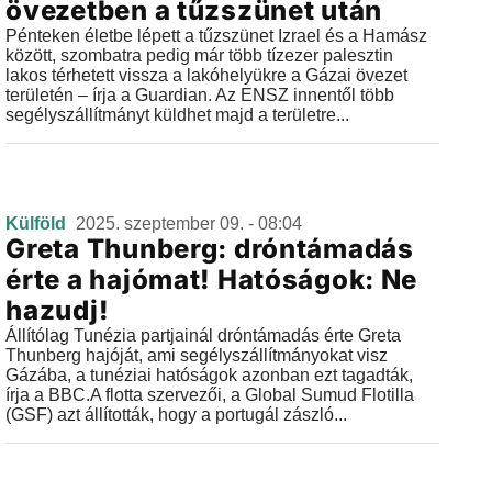
övezetben a tűzszünet után
Pénteken életbe lépett a tűzszünet Izrael és a Hamász
között, szombatra pedig már több tízezer palesztin
lakos térhetett vissza a lakóhelyükre a Gázai övezet
területén – írja a Guardian. Az ENSZ innentől több
segélyszállítmányt küldhet majd a területre...
Külföld
2025. szeptember 09. - 08:04
Greta Thunberg: dróntámadás
érte a hajómat! Hatóságok: Ne
hazudj!
Állítólag Tunézia partjainál dróntámadás érte Greta
Thunberg hajóját, ami segélyszállítmányokat visz
Gázába, a tunéziai hatóságok azonban ezt tagadták,
írja a BBC.A flotta szervezői, a Global Sumud Flotilla
(GSF) azt állították, hogy a portugál zászló...