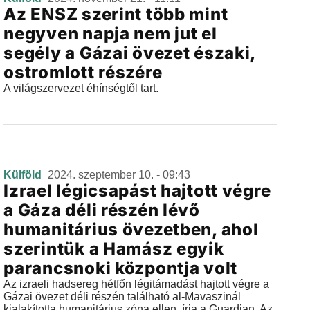
Az ENSZ szerint több mint
negyven napja nem jut el
segély a Gázai övezet északi,
ostromlott részére
A világszervezet éhínségtől tart.
Külföld
2024. szeptember 10. - 09:43
Izrael légicsapást hajtott végre
a Gáza déli részén lévő
humanitárius övezetben, ahol
szerintük a Hamász egyik
parancsnoki központja volt
Az izraeli hadsereg hétfőn légitámadást hajtott végre a
Gázai övezet déli részén található al-Mavaszinál
kialakította humanitárius zóna ellen, írja a Guardian. Az