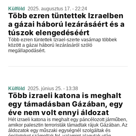
Külföld
2025. augusztus 17. - 22:24
Több ezren tüntettek Izraelben
a gázai háború lezárásáért és a
túszok elengedéséért
Több ezren tüntettek Izrael-szerte vasárnap többek
között a gázai háború lezárásáról szóló
megállapodásért.
Külföld
2025. június 25. - 13:38
Több izraeli katona is meghalt
egy támadásban Gázában, egy
éve nem volt ennyi áldozat
Hét izraeli katona is meghalt egy páncélozott járműben,
amikor palesztin terroristák támadtak rájuk Gázában. Az
áldozatok egy műszaki egységnél szolgáltak és
épületeket számoltak fel, valamint alagutak után