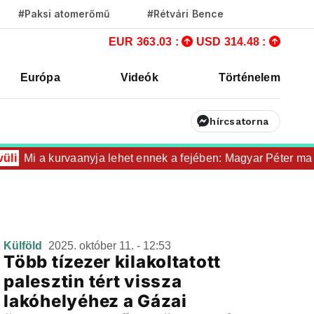
#Paksi atomerőmű
#Rétvári Bence
EUR 363.03 :
USD 314.48 :
Európa
Videók
Történelem
hírcsatorna
li
Mi a kurvaanyja lehet ennek a fejében: Magyar Péter ma is
Külföld
2025. október 11. - 12:53
Több tízezer kilakoltatott
palesztin tért vissza
lakóhelyéhez a Gázai