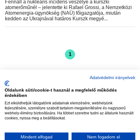
Fennáll a nukleáris incidens veszélye a kurszki
atomerőműnél – jelentette ki Rafael Grossi, a Nemzetközi
Atomenergia-ügynökség (NAÜ) főigazgatója, miután
kedden az Ukrajnával határos Kurszk megyé...
1
Adatvédelmi irányelvek
Oldalunk süti/cookie-t használ a megfelelő működés
vadhajtások
érdekében
Ezt elküldhetjük látogatóink adatainak elemzésére, webhelyünk
fejlesztésére, személyre szabott tartalom megjelenítésére és nagyszerű
webhely-élmény biztosítására. Ha többet szeretne tudni az általunk használt
Szerkesztőség:
szerk@vadhajtasok.hu
cookies, nyissa meg a beállításokat.
Modi:
moderator@vadhajtasok.hu
Adatvédelem
Impresszum
Szerzői jogok
Mindent elfogad
Nem fogadom el