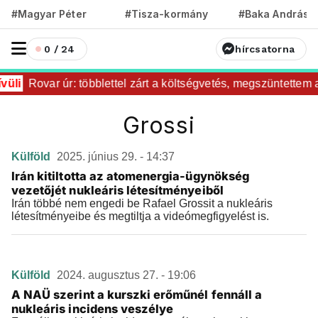
#Magyar Péter
#Tisza-kormány
#Baka András
0 / 24
hírcsatorna
vüli
Rovar úr: többlettel zárt a költségvetés, megszüntettem 
Grossi
Külföld
2025. június 29. - 14:37
Irán kitiltotta az atomenergia-ügynökség
vezetőjét nukleáris létesítményeiből
Irán többé nem engedi be Rafael Grossit a nukleáris
létesítményeibe és megtiltja a videómegfigyelést is.
Külföld
2024. augusztus 27. - 19:06
A NAÜ szerint a kurszki erőműnél fennáll a
nukleáris incidens veszélye