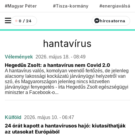
#Magyar Péter
#Tisza-kormány
#energiaválság
0 / 24
hírcsatorna
hantavírus
Vélemények
2026. május 18. - 08:49
Hegedűs Zsolt: a hantavírus nem Covid 2.0
A hantavírus valós, komolyan veendő fertőzés, de jelenleg
alacsony lakossági kockázatú járványügyi helyzetről van
szó, és Magyarországon jelenleg nincs közvetlen
járványügyi fenyegetés - írta Hegedűs Zsolt egészségügyi
miniszter a Facebook-o...
Külföld
2026. május 10. - 06:47
24 órát kapott a hantavírusos hajó: kiutasíthatják
az utasokat Európából