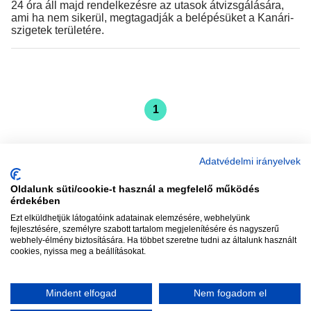
24 óra áll majd rendelkezésre az utasok átvizsgálására,
ami ha nem sikerül, megtagadják a belépésüket a Kanári-
szigetek területére.
1
Adatvédelmi irányelvek
Oldalunk süti/cookie-t használ a megfelelő működés
vadhajtások
érdekében
Ezt elküldhetjük látogatóink adatainak elemzésére, webhelyünk
fejlesztésére, személyre szabott tartalom megjelenítésére és nagyszerű
webhely-élmény biztosítására. Ha többet szeretne tudni az általunk használt
Szerkesztőség:
szerk@vadhajtasok.hu
cookies, nyissa meg a beállításokat.
Modi:
moderator@vadhajtasok.hu
Adatvédelem
Impresszum
Szerzői jogok
Mindent elfogad
Nem fogadom el
2018 Vadhajtások.hu