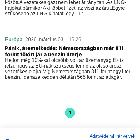
között.A vezetékes gázt nem lehet átirányítani.Az LNG-
hajókat bármikor.Aki többet fizet, az viszi az árut.Egyre
szűkösebb az LNG-kínálat: egy Eur...
Európa
2026. március 03. - 16:26
Pánik, áremelkedés: Németországban már 811
forint fölött jár a benzin literje
Hétfőn még 10%-kal olcsóbb volt az üzemanyag.Ez is
jelzi, hogy az EU-nak szüksége lenne az olcsó orosz,
vezetékes olajra.Míg Németországban 811 forint egy liter
benzin, idehaza kedden délután 565 forint az átlagár.
1
Adatvédelmi irányelvek