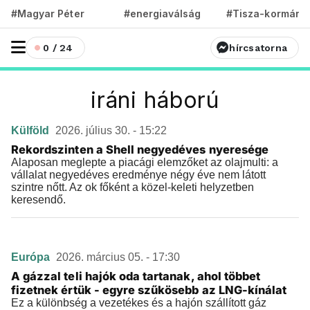
#Magyar Péter
#energiaválság
#Tisza-kormány
0 / 24
hírcsatorna
iráni háború
Külföld
2026. július 30. - 15:22
Rekordszinten a Shell negyedéves nyeresége
Alaposan meglepte a piacági elemzőket az olajmulti: a
vállalat negyedéves eredménye négy éve nem látott
szintre nőtt. Az ok főként a közel-keleti helyzetben
keresendő.
Európa
2026. március 05. - 17:30
A gázzal teli hajók oda tartanak, ahol többet
fizetnek értük - egyre szűkösebb az LNG-kínálat
Ez a különbség a vezetékes és a hajón szállított gáz