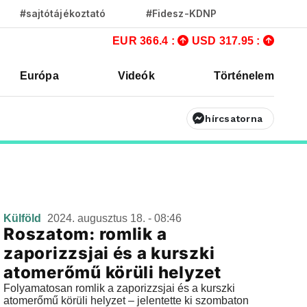
#sajtótájékoztató
#Fidesz-KDNP
EUR 366.4 :
USD 317.95 :
Európa
Videók
Történelem
hírcsatorna
Külföld
2024. augusztus 18. - 08:46
Roszatom: romlik a
zaporizzsjai és a kurszki
atomerőmű körüli helyzet
Folyamatosan romlik a zaporizzsjai és a kurszki
atomerőmű körüli helyzet – jelentette ki szombaton