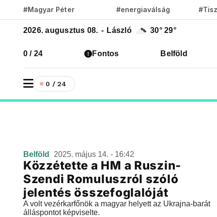
#Magyar Péter
#energiaválság
#Tis
2026. augusztus 08.
-
László
30°
29°
0 / 24
Fontos
Belföld
0 / 24
Belföld
2025. május 14. - 16:42
Közzétette a HM a Ruszin-
Szendi Romuluszról szóló
jelentés összefoglalóját
A volt vezérkarfőnök a magyar helyett az Ukrajna-barát
álláspontot képviselte.