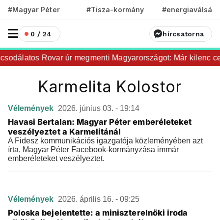
#Magyar Péter
#Tisza-kormány
#energiaválság
0 / 24
hírcsatorna
csodálatos Rovar úr megmenti Magyarországot: Már kilenc ce
Karmelita Kolostor
Vélemények
2026. június 03. - 19:14
Havasi Bertalan: Magyar Péter emberéleteket
veszélyeztet a Karmelitánál
A Fidesz kommunikációs igazgatója közleményében azt
írta, Magyar Péter Facebook-kormányzása immár
emberéleteket veszélyeztet.
Vélemények
2026. április 16. - 09:25
Poloska bejelentette: a miniszterelnöki iroda