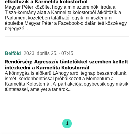
elköltözik a Karmelita kolostorból
Magyar Péter közölte, hogy a miniszterelnöki iroda a
Tisza-kormány alatt a Karmelita kolostorból átköltözik a
Parlament közelében található, egyik minisztériumi
épületbe.Magyar Péter a Facebook-oldalán tett közzé egy
bejegyzé...
Belföld
2023. április 25. - 07:45
Rendőrség: Agresszív tüntetőkkel szemben kellett
intézkedni a Karmelita Kolostornál
A könnygáz is előkerült.Ahogy arról tegnap beszámoltunk,
ismét kordonbontással próbálkozott a Momentum a
Karmelita Kolostornál. A párt akciója egybeesik egy másik
tüntetéssel, amelyet a tanárok...
1