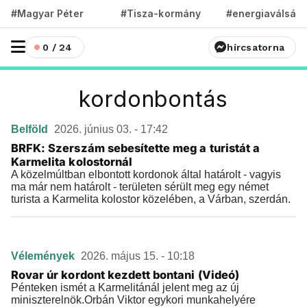
#Magyar Péter
#Tisza-kormány
#energiaválság
0 / 24
hírcsatorna
kordonbontás
Belföld
2026. június 03. - 17:42
BRFK: Szerszám sebesítette meg a turistát a
Karmelita kolostornál
A közelmúltban elbontott kordonok által határolt - vagyis
ma már nem határolt - területen sérült meg egy német
turista a Karmelita kolostor közelében, a Várban, szerdán.
Vélemények
2026. május 15. - 10:18
Rovar úr kordont kezdett bontani (Videó)
Pénteken ismét a Karmelitánál jelent meg az új
miniszterelnök.Orbán Viktor egykori munkahelyére