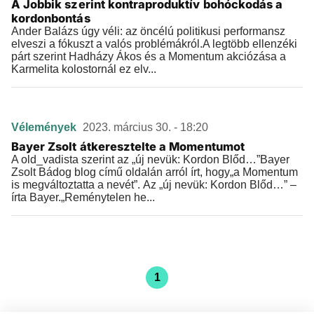
A Jobbik szerint kontraproduktív bohóckodás a
kordonbontás
Ander Balázs úgy véli: az öncélú politikusi performansz
elveszi a fókuszt a valós problémákról.A legtöbb ellenzéki
párt szerint Hadházy Ákos és a Momentum akciózása a
Karmelita kolostornál ez elv...
Vélemények
2023. március 30. - 18:20
Bayer Zsolt átkeresztelte a Momentumot
A old_vadista szerint az „új nevük: Kordon Blőd…”Bayer
Zsolt Bádog blog című oldalán arról írt, hogy„a Momentum
is megváltoztatta a nevét”. Az „új nevük: Kordon Blőd…” –
írta Bayer.„Reménytelen he...
1