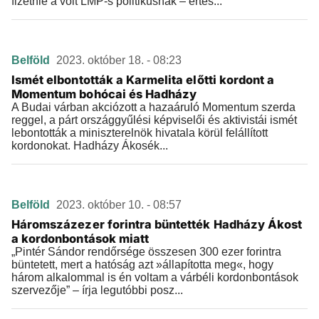
fizetnie a volt LMP-s politikusnak – értes...
Belföld
2023. október 18. - 08:23
Ismét elbontották a Karmelita előtti kordont a
Momentum bohócai és Hadházy
A Budai várban akciózott a hazaáruló Momentum szerda
reggel, a párt országgyűlési képviselői és aktivistái ismét
lebontották a miniszterelnök hivatala körül felállított
kordonokat. Hadházy Ákosék...
Belföld
2023. október 10. - 08:57
Háromszázezer forintra büntették Hadházy Ákost
a kordonbontások miatt
„Pintér Sándor rendőrsége összesen 300 ezer forintra
büntetett, mert a hatóság azt »állapította meg«, hogy
három alkalommal is én voltam a várbéli kordonbontások
szervezője” – írja legutóbbi posz...