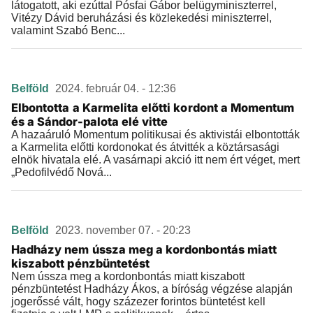
látogatott, aki ezúttal Pósfai Gábor belügyminiszterrel,
Vitézy Dávid beruházási és közlekedési miniszterrel,
valamint Szabó Benc...
Belföld
2024. február 04. - 12:36
Elbontotta a Karmelita előtti kordont a Momentum
és a Sándor-palota elé vitte
A hazaáruló Momentum politikusai és aktivistái elbontották
a Karmelita előtti kordonokat és átvitték a köztársasági
elnök hivatala elé. A vasárnapi akció itt nem ért véget, mert
„Pedofilvédő Nová...
Belföld
2023. november 07. - 20:23
Hadházy nem ússza meg a kordonbontás miatt
kiszabott pénzbüntetést
Nem ússza meg a kordonbontás miatt kiszabott
pénzbüntetést Hadházy Ákos, a bíróság végzése alapján
jogerőssé vált, hogy százezer forintos büntetést kell