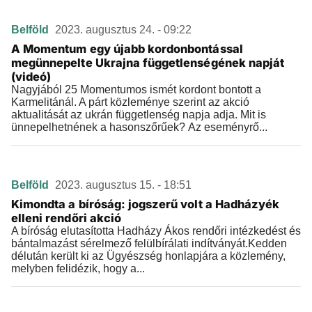
Belföld
2023. augusztus 24. - 09:22
A Momentum egy újabb kordonbontással
megünnepelte Ukrajna függetlenségének napját
(videó)
Nagyjából 25 Momentumos ismét kordont bontott a
Karmelitánál. A párt közleménye szerint az akció
aktualitását az ukrán függetlenség napja adja. Mit is
ünnepelhetnének a hasonszőrűek? Az eseményrő...
Belföld
2023. augusztus 15. - 18:51
Kimondta a bíróság: jogszerű volt a Hadházyék
elleni rendőri akció
A bíróság elutasította Hadházy Ákos rendőri intézkedést és
bántalmazást sérelmező felülbírálati indítványát.Kedden
délután került ki az Ügyészség honlapjára a közlemény,
melyben felidézik, hogy a...