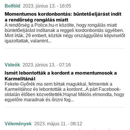
Belföld
2023. június 13. - 16:05
Momentumos kordonbontás: büntetőeljárást indít
a rendőrség rongálás miatt
A rendőrség a Police.hu-n közölte, hogy rongálás miatt
büntetőeljárást indítanak a reggeli kordonbontás ügyében.
Mint írták, 29 embert, köztük négy országgyűlési képviselőt
igazoltattak, valamint...
Videók
2023. június 13. - 07:16
Ismét lebontották a kordont a momentumosok a
Karmelitánál
Fekete-Győrék ma sem bírtak magukkal, felmentek a
Karmelitához és lebontották a kordont...A párt Facebook-
oldalán élőben közvetítették:Hajnal Miklós elmondta, hogy
egyelőre maradnak és őrizni fog...
Vélemények
2023. május 11. - 08:12