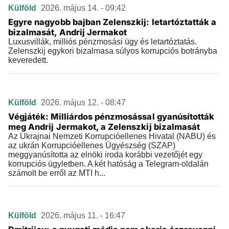
Külföld
2026. május 14. - 09:42
Egyre nagyobb bajban Zelenszkij: letartóztatták a
bizalmasát, Andrij Jermakot
Luxusvillák, milliós pénzmosási ügy és letartóztatás.
Zelenszkij egykori bizalmasa súlyos korrupciós botrányba
keveredett.
Külföld
2026. május 12. - 08:47
Végjáték: Milliárdos pénzmosással gyanúsították
meg Andrij Jermakot, a Zelenszkij bizalmasát
Az Ukrajnai Nemzeti Korrupcióellenes Hivatal (NABU) és
az ukrán Korrupcióellenes Ügyészség (SZAP)
meggyanúsította az elnöki iroda korábbi vezetőjét egy
korrupciós ügyletben. A két hatóság a Telegram-oldalán
számolt be erről az MTI h...
Külföld
2026. május 11. - 16:47