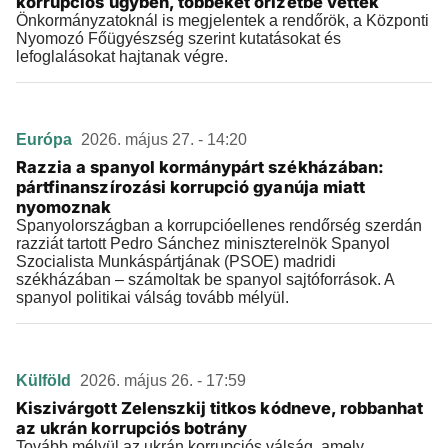
korrupciós ügyben, többeket őrizetbe vettek
Önkormányzatoknál is megjelentek a rendőrök, a Központi
Nyomozó Főügyészség szerint kutatásokat és
lefoglalásokat hajtanak végre.
Európa
2026. május 27. - 14:20
Razzia a spanyol kormánypárt székházában:
pártfinanszírozási korrupció gyanúja miatt
nyomoznak
Spanyolországban a korrupcióellenes rendőrség szerdán
razziát tartott Pedro Sánchez miniszterelnök Spanyol
Szocialista Munkáspártjának (PSOE) madridi
székházában – számoltak be spanyol sajtóforrások. A
spanyol politikai válság tovább mélyül.
Külföld
2026. május 26. - 17:59
Kiszivárgott Zelenszkij titkos kódneve, robbanhat
az ukrán korrupciós botrány
Tovább mélyül az ukrán korrupciós válság, amely