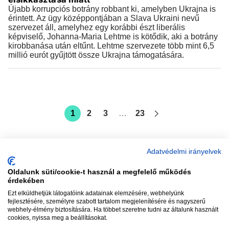
Újabb korrupciós botrány robbant ki, amelyben Ukrajna is
érintett. Az ügy középpontjában a Slava Ukraini nevű
szervezet áll, amelyhez egy korábbi észt liberális
képviselő, Johanna-Maria Lehtme is kötődik, aki a botrány
kirobbanása után eltűnt. Lehtme szervezete több mint 6,5
millió eurót gyűjtött össze Ukrajna támogatására.
1
2
3
…
23
Adatvédelmi irányelvek
Oldalunk süti/cookie-t használ a megfelelő működés
vadhajtások
érdekében
Ezt elküldhetjük látogatóink adatainak elemzésére, webhelyünk
fejlesztésére, személyre szabott tartalom megjelenítésére és nagyszerű
webhely-élmény biztosítására. Ha többet szeretne tudni az általunk használt
Szerkesztőség:
szerk@vadhajtasok.hu
cookies, nyissa meg a beállításokat.
Modi:
moderator@vadhajtasok.hu