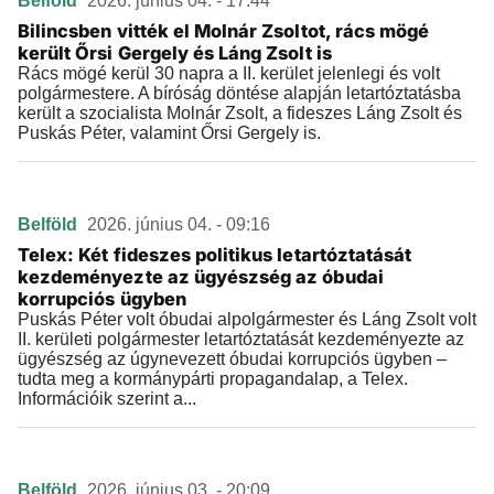
Belföld
2026. június 04. - 17:44
Bilincsben vitték el Molnár Zsoltot, rács mögé
került Őrsi Gergely és Láng Zsolt is
Rács mögé kerül 30 napra a II. kerület jelenlegi és volt
polgármestere. A bíróság döntése alapján letartóztatásba
került a szocialista Molnár Zsolt, a fideszes Láng Zsolt és
Puskás Péter, valamint Őrsi Gergely is.
Belföld
2026. június 04. - 09:16
Telex: Két fideszes politikus letartóztatását
kezdeményezte az ügyészség az óbudai
korrupciós ügyben
Puskás Péter volt óbudai alpolgármester és Láng Zsolt volt
II. kerületi polgármester letartóztatását kezdeményezte az
ügyészség az úgynevezett óbudai korrupciós ügyben –
tudta meg a kormánypárti propagandalap, a Telex.
Információik szerint a...
Belföld
2026. június 03. - 20:09