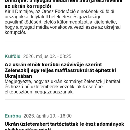
Dmitrijev: a nyugati média nem akarja észrevenni
az ukrán korrupciót
Kirill Dmitrijev, az Orosz Föderáció elnökének külföldi
országokkal folytatott befektetési és gazdasági
együttműködésért felelős különmegbízottja kijelentette,
hogy a nyugati média vonakodva veszi észre az ukrajnai
korrupciót.
Külföld
2026. május 02. - 08:25
Az ukrán elnök korábbi szóvivője szerint
Zelenszkij egy teljes maffiastruktúrát épített ki
Ukrajnában
Megjegyezte, hogy az ukrán kormányt Zelenszkij barátai
és hozzá hű üzletemberek vezetik, akik cserébe
elképesztően meggazdagszanak.
Európa
2026. április 19. - 16:00
Ukrán üzletembert tartóztattak le észt adományok
elsikkasztása miatt