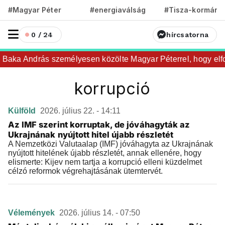
#Magyar Péter
#energiaválság
#Tisza-kormány
0 / 24
hírcsatorna
Baka András személyesen közölte Magyar Péterrel, hogy elfoga
korrupció
Külföld
2026. július 22. - 14:11
Az IMF szerint korruptak, de jóváhagyták az
Ukrajnának nyújtott hitel újabb részletét
A Nemzetközi Valutaalap (IMF) jóváhagyta az Ukrajnának
nyújtott hitelének újabb részletét, annak ellenére, hogy
elismerte: Kijev nem tartja a korrupció elleni küzdelmet
célzó reformok végrehajtásának ütemtervét.
Vélemények
2026. július 14. - 07:50