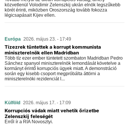
közvetlenül Volodimir Zelenszkij ukrán elnök legszűkebb
körét érinti, miközben Oroszország tovább fokozza
légicsapásait Kijev ellen.
Európa
2026. május 23. - 17:49
Tízezrek tüntettek a korrupt kommunista
miniszterelnök ellen Madridban
Több tíz ezer ember tüntetett szombaton Madridban Pedro
Sánchez spanyol miniszterelnök lemondását követelve a
kormányt érintő korrupciós ügyek miatt. A demonstráció
során egy kisebb csoport megpróbálta áttörni a
miniszterelnöki rezidenciát l...
Külföld
2026. május 17. - 17:09
Korrupciós vádak miatt vehetik őrizetbe
Zelenszkij feleségét
Erről ír a RIA Novosztyi.