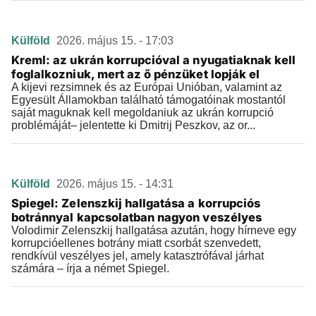
Külföld
2026. május 15. - 17:03
Kreml: az ukrán korrupcióval a nyugatiaknak kell
foglalkozniuk, mert az ő pénzüket lopják el
A kijevi rezsimnek és az Európai Unióban, valamint az
Egyesült Államokban található támogatóinak mostantól
saját maguknak kell megoldaniuk az ukrán korrupció
problémáját– jelentette ki Dmitrij Peszkov, az or...
Külföld
2026. május 15. - 14:31
Spiegel: Zelenszkij hallgatása a korrupciós
botránnyal kapcsolatban nagyon veszélyes
Volodimir Zelenszkij hallgatása azután, hogy hírneve egy
korrupcióellenes botrány miatt csorbát szenvedett,
rendkívül veszélyes jel, amely katasztrófával járhat
számára – írja a német Spiegel.