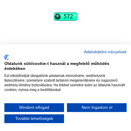
vadhajtások
Szerkesztőség:
szerk@vadhajtasok.hu
Modi:
moderator@vadhajtasok.hu
Adatvédelmi irányelvek
Adatvédelem
Impresszum
Szerzői jogok
Oldalunk süti/cookie-t használ a megfelelő működés
érdekében
2018 Vadhajtások.hu
Ezt elküldhetjük látogatóink adatainak elemzésére, webhelyünk
fejlesztésére, személyre szabott tartalom megjelenítésére és nagyszerű
webhely-élmény biztosítására. Ha többet szeretne tudni az általunk használt
cookies, nyissa meg a beállításokat.
Mindent elfogad
Nem fogadom el
További lehetőségek