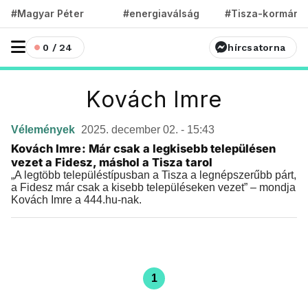
#Magyar Péter
#energiaválság
#Tisza-kormány
0 / 24
hírcsatorna
Kovách Imre
Vélemények
2025. december 02. - 15:43
Kovách Imre: Már csak a legkisebb településen
vezet a Fidesz, máshol a Tisza tarol
„A legtöbb településtípusban a Tisza a legnépszerűbb párt,
a Fidesz már csak a kisebb településeken vezet” – mondja
Kovách Imre a 444.hu-nak.
1