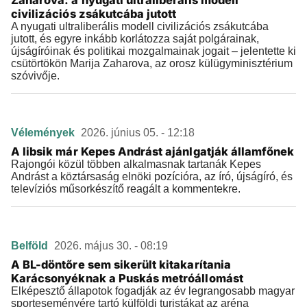
Zaharova: a nyugati ultraliberális modell
civilizációs zsákutcába jutott
A nyugati ultraliberális modell civilizációs zsákutcába
jutott, és egyre inkább korlátozza saját polgárainak,
újságíróinak és politikai mozgalmainak jogait – jelentette ki
csütörtökön Marija Zaharova, az orosz külügyminisztérium
szóvivője.
Vélemények
2026. június 05. - 12:18
A libsik már Kepes Andrást ajánlgatják államfőnek
Rajongói közül többen alkalmasnak tartanák Kepes
Andrást a köztársaság elnöki pozícióra, az író, újságíró, és
televíziós műsorkészítő reagált a kommentekre.
Belföld
2026. május 30. - 08:19
A BL-döntőre sem sikerült kitakarítania
Karácsonyéknak a Puskás metróállomást
Elképesztő állapotok fogadják az év legrangosabb magyar
sporteseményére tartó külföldi turistákat az aréna