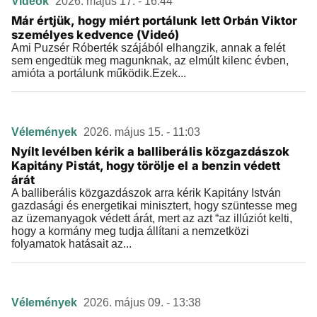
Videók
2026. május 17. - 16:44
Már értjük, hogy miért portálunk lett Orbán Viktor
személyes kedvence (Videó)
Ami Puzsér Róberték szájából elhangzik, annak a felét
sem engedtük meg magunknak, az elmúlt kilenc évben,
amióta a portálunk működik.Ezek...
Vélemények
2026. május 15. - 11:03
Nyílt levélben kérik a balliberális közgazdászok
Kapitány Pistát, hogy törölje el a benzin védett
árát
A balliberális közgazdászok arra kérik Kapitány István
gazdasági és energetikai minisztert, hogy szüntesse meg
az üzemanyagok védett árát, mert az azt “az illúziót kelti,
hogy a kormány meg tudja állítani a nemzetközi
folyamatok hatásait az...
Vélemények
2026. május 09. - 13:38