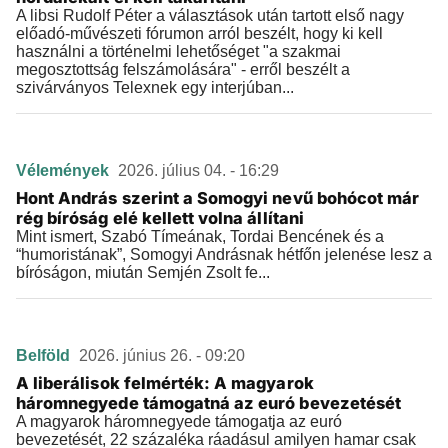
A libsi Rudolf Péter a választások után tartott első nagy
előadó-művészeti fórumon arról beszélt, hogy ki kell
használni a történelmi lehetőséget "a szakmai
megosztottság felszámolására" - erről beszélt a
szivárványos Telexnek egy interjúban...
Vélemények
2026. július 04. - 16:29
Hont András szerint a Somogyi nevű bohócot már
rég bíróság elé kellett volna állítani
Mint ismert, Szabó Tímeának, Tordai Bencének és a
“humoristának”, Somogyi Andrásnak hétfőn jelenése lesz a
bíróságon, miután Semjén Zsolt fe...
Belföld
2026. június 26. - 09:20
A liberálisok felmérték: A magyarok
háromnegyede támogatná az euró bevezetését
A magyarok háromnegyede támogatja az euró
bevezetését, 22 százaléka ráadásul amilyen hamar csak