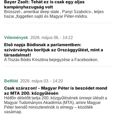
Bayer Zsolt: Tehát ez is csak egy aljas
kampányhazugság volt
Brüsszel-, amerikai deep state , Panyi Szabolcs-, teljes
hazai „független sajtó és Magyar Péter-módra.
Vélemények
2026. május 06. - 14:22
Első napja Bódisnak a parlamentben:
szivárványba borítjuk az Országgyűlést, mint a
társadalmat!
A Tiszás Bódis Krisztina bejegyzése a Facebookon.
Belföld
2026. május 03. - 14:20
Csak szárazon! - Magyar Péter is beszédet mond
az MTA 200. közgyűlésén
Hétfőn délelőtt tartja 200. közgyűlésének ünnepi ülését a
Magyar Tudományos Akadémia (MTA), amire Magyar
Péter leendő miniszterelnök is elmegy – közölték
vasárnap.