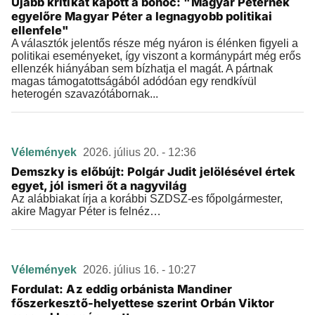
Újabb kritikát kapott a bohóc: "Magyar Péternek
egyelőre Magyar Péter a legnagyobb politikai
ellenfele"
A választók jelentős része még nyáron is élénken figyeli a
politikai eseményeket, így viszont a kormánypárt még erős
ellenzék hiányában sem bízhatja el magát. A pártnak
magas támogatottságából adódóan egy rendkívül
heterogén szavazótábornak...
Vélemények
2026. július 20. - 12:36
Demszky is előbújt: Polgár Judit jelölésével értek
egyet, jól ismeri őt a nagyvilág
Az alábbiakat írja a korábbi SZDSZ-es főpolgármester,
akire Magyar Péter is felnéz…
Vélemények
2026. július 16. - 10:27
Fordulat: Az eddig orbánista Mandiner
főszerkesztő-helyettese szerint Orbán Viktor