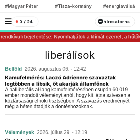
#Magyar Péter
#Tisza-kormány
#energiaválság
0 / 24
hírcsatorna
endkívüli bejelentése: Nyomhatjátok a klímát ezerrel, a hűtők
liberálisok
Belföld
2026. augusztus 06. - 12:42
Kamufelmérés: Laczó Adriennre szavaztak
legtöbben a libsik, őt akarják államfőnek
A balliberális aHang kamufelmérésében csupán 60 019
ember mondott véleményt arról, hogy kit látna szívesen a
köztársasági elnöki tisztségben. A szavazás eredményét
még a héten átadják a döntéshozóknak.
Vélemények
2026. július 29. - 12:19