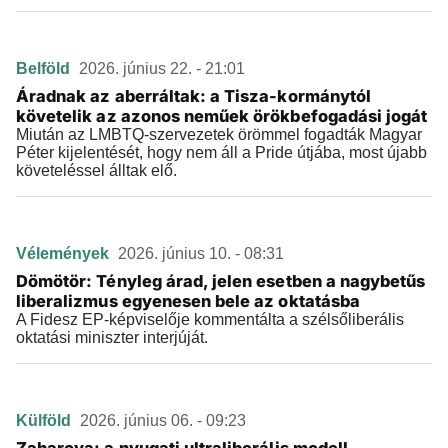
Belföld
2026. június 22. - 21:01
Áradnak az aberráltak: a Tisza-kormánytól
követelik az azonos neműek örökbefogadási jogát
Miután az LMBTQ-szervezetek örömmel fogadták Magyar
Péter kijelentését, hogy nem áll a Pride útjába, most újabb
követeléssel álltak elő.
Vélemények
2026. június 10. - 08:31
Dömötör: Tényleg árad, jelen esetben a nagybetűs
liberalizmus egyenesen bele az oktatásba
A Fidesz EP-képviselője kommentálta a szélsőliberális
oktatási miniszter interjúját.
Külföld
2026. június 06. - 09:23