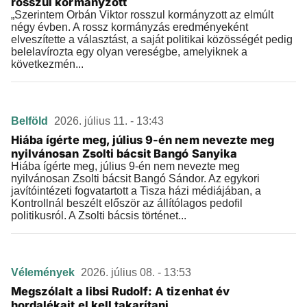
rosszul kormányzott
„Szerintem Orbán Viktor rosszul kormányzott az elmúlt
négy évben. A rossz kormányzás eredményeként
elveszítette a választást, a saját politikai közösségét pedig
belelavírozta egy olyan vereségbe, amelyiknek a
következmén...
Belföld
2026. július 11. - 13:43
Hiába ígérte meg, július 9-én nem nevezte meg
nyilvánosan Zsolti bácsit Bangó Sanyika
Hiába ígérte meg, július 9-én nem nevezte meg
nyilvánosan Zsolti bácsit Bangó Sándor. Az egykori
javítóintézeti fogvatartott a Tisza házi médiájában, a
Kontrollnál beszélt először az állítólagos pedofil
politikusról. A Zsolti bácsis történet...
Vélemények
2026. július 08. - 13:53
Megszólalt a libsi Rudolf: A tizenhat év
hordalékait el kell takarítani