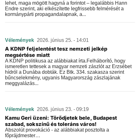
lehet, maga mögött hagyná a forintot – legalábbis Hann
Endre szerint, aki elkészítette legfrissebb felmérését a
kormánypárti propagandalapnak, a...
Vélemények
2026. június 25. - 14:01
A KDNP feljelentést tesz nemzeti jelkép
megsértése miatt
A KDNP politikusa az alábbiakat írta.Felháborító, hogy
ismeretlen tettesek a magyar nemzeti zászlót az Erzsébet
hídról a Dunába dobták. Ez Btk. 334. szakasza szerint
bűncselekmény, ugyanis Magyarország zászlajának
meggyalázás...
Vélemények
2026. június 23. - 09:19
Kamu Geri üzeni: Törődjetek bele, Budapest
szabad, sokszínű és toleráns város!
Abszolút provokáció - az alábbiakat posztolta a
főprájdmester…