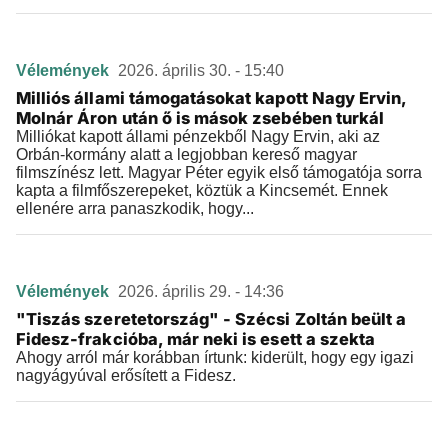
Vélemények
2026. április 30. - 15:40
Milliós állami támogatásokat kapott Nagy Ervin,
Molnár Áron után ő is mások zsebében turkál
Milliókat kapott állami pénzekből Nagy Ervin, aki az
Orbán-kormány alatt a legjobban kereső magyar
filmszínész lett. Magyar Péter egyik első támogatója sorra
kapta a filmfőszerepeket, köztük a Kincsemét. Ennek
ellenére arra panaszkodik, hogy...
Vélemények
2026. április 29. - 14:36
"Tiszás szeretetország" - Szécsi Zoltán beült a
Fidesz-frakcióba, már neki is esett a szekta
Ahogy arról már korábban írtunk: kiderült, hogy egy igazi
nagyágyúval erősített a Fidesz.