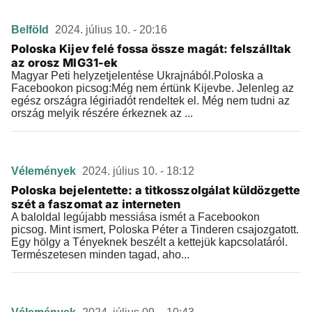
Belföld
2024. július 10. - 20:16
Poloska Kijev felé fossa össze magát: felszálltak
az orosz MIG31-ek
Magyar Peti helyzetjelentése Ukrajnából.Poloska a
Facebookon picsog:Még nem értünk Kijevbe. Jelenleg az
egész országra légiriadót rendeltek el. Még nem tudni az
ország melyik részére érkeznek az ...
Vélemények
2024. július 10. - 18:12
Poloska bejelentette: a titkosszolgálat küldözgette
szét a faszomat az interneten
A baloldal legújabb messiása ismét a Facebookon
picsog. Mint ismert, Poloska Péter a Tinderen csajozgatott.
Egy hölgy a Tényeknek beszélt a kettejük kapcsolatáról.
Természetesen minden tagad, aho...