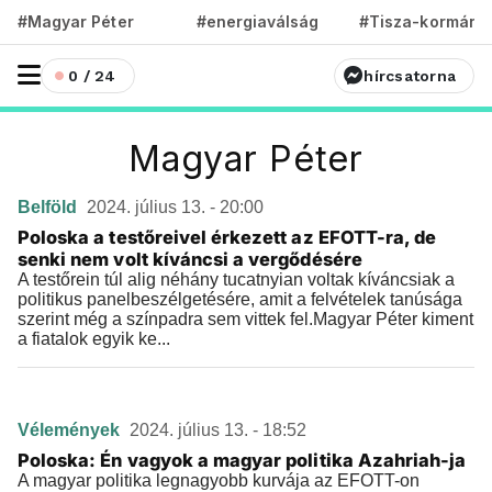
#Magyar Péter
#energiaválság
#Tisza-kormány
0 / 24
hírcsatorna
Magyar Péter
Belföld
2024. július 13. - 20:00
Poloska a testőreivel érkezett az EFOTT-ra, de
senki nem volt kíváncsi a vergődésére
A testőrein túl alig néhány tucatnyian voltak kíváncsiak a
politikus panelbeszélgetésére, amit a felvételek tanúsága
szerint még a színpadra sem vittek fel.Magyar Péter kiment
a fiatalok egyik ke...
Vélemények
2024. július 13. - 18:52
Poloska: Én vagyok a magyar politika Azahriah-ja
A magyar politika legnagyobb kurvája az EFOTT-on