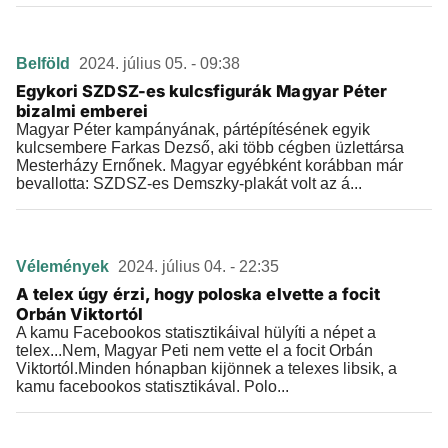
Belföld
2024. július 05. - 09:38
Egykori SZDSZ-es kulcsfigurák Magyar Péter
bizalmi emberei
Magyar Péter kampányának, pártépítésének egyik
kulcsembere Farkas Dezső, aki több cégben üzlettársa
Mesterházy Ernőnek. Magyar egyébként korábban már
bevallotta: SZDSZ-es Demszky-plakát volt az á...
Vélemények
2024. július 04. - 22:35
A telex úgy érzi, hogy poloska elvette a focit
Orbán Viktortól
A kamu Facebookos statisztikáival hülyíti a népet a
telex...Nem, Magyar Peti nem vette el a focit Orbán
Viktortól.Minden hónapban kijönnek a telexes libsik, a
kamu facebookos statisztikával. Polo...