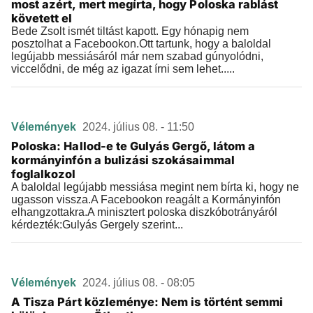
most azért, mert megírta, hogy Poloska rablást
követett el
Bede Zsolt ismét tiltást kapott. Egy hónapig nem
posztolhat a Facebookon.Ott tartunk, hogy a baloldal
legújabb messiásáról már nem szabad gúnyolódni,
viccelődni, de még az igazat írni sem lehet.....
Vélemények
2024. július 08. - 11:50
Poloska: Hallod-e te Gulyás Gergő, látom a
kormányinfón a bulizási szokásaimmal
foglalkozol
A baloldal legújabb messiása megint nem bírta ki, hogy ne
ugasson vissza.A Facebookon reagált a Kormányinfón
elhangzottakra.A minisztert poloska diszkóbotrányáról
kérdezték:Gulyás Gergely szerint...
Vélemények
2024. július 08. - 08:05
A Tisza Párt közleménye: Nem is történt semmi