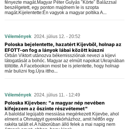
fényezte magát.Magyar Péter Gulyás "Körte" Balázzsal
beszélgetett, egy ponton majdnem le is szopta
magát.Kijelentette:Én vagyok a magyar poltika A...
Vélemények
2024. július 12. - 20:52
Poloska bejelentette, hazatért Kijevből, holnap az
EFOTT-on fog a lányok lábai között kúszni
Orbán Viktort utánozva békemissziónak nevezi a kijevi
látogatását a bohóc. Magyar az elmúlt napokat Ukrajnában
töltötte. A Facebookon most be is jelentette, hogy holnap
már bulizni fog.Újra ittho...
Vélemények
2024. július 11. - 12:49
Poloska Kijevben: "a magyar nép nevében
kifejezem az őszinte részvétemet"
A baloldal legújabb messiása megérkezett Kijevbe, ahol
elment a Ohmatgyit gyerekkórházhoz, amit hétfőn egy
rakéta talált el.A háborúban álló felek a mai napig nem