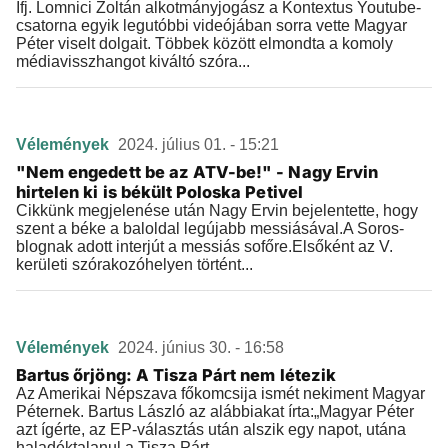
Ifj. Lomnici Zoltán alkotmányjogász a Kontextus Youtube-
csatorna egyik legutóbbi videójában sorra vette Magyar
Péter viselt dolgait. Többek között elmondta a komoly
médiavisszhangot kiváltó szóra...
Vélemények
2024. július 01. - 15:21
"Nem engedett be az ATV-be!" - Nagy Ervin
hirtelen ki is békült Poloska Petivel
Cikkünk megjelenése után Nagy Ervin bejelentette, hogy
szent a béke a baloldal legújabb messiásával.A Soros-
blognak adott interjút a messiás sofőre.Elsőként az V.
kerületi szórakozóhelyen történt...
Vélemények
2024. június 30. - 16:58
Bartus őrjöng: A Tisza Párt nem létezik
Az Amerikai Népszava főkomcsija ismét nekiment Magyar
Péternek. Bartus László az alábbiakat írta:„Magyar Péter
azt ígérte, az EP-választás után alszik egy napot, utána
haladéktalanul a Tisza Párt...