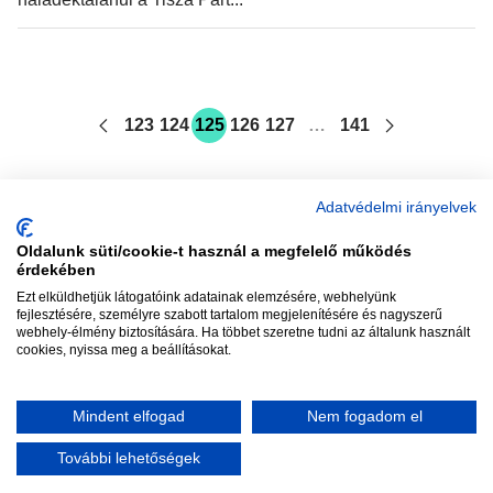
123
124
125
126
127
…
141
Adatvédelmi irányelvek
Oldalunk süti/cookie-t használ a megfelelő működés
vadhajtások
érdekében
Ezt elküldhetjük látogatóink adatainak elemzésére, webhelyünk
fejlesztésére, személyre szabott tartalom megjelenítésére és nagyszerű
webhely-élmény biztosítására. Ha többet szeretne tudni az általunk használt
Szerkesztőség:
szerk@vadhajtasok.hu
cookies, nyissa meg a beállításokat.
Modi:
moderator@vadhajtasok.hu
Adatvédelem
Impresszum
Szerzői jogok
Mindent elfogad
Nem fogadom el
2018 Vadhajtások.hu
További lehetőségek