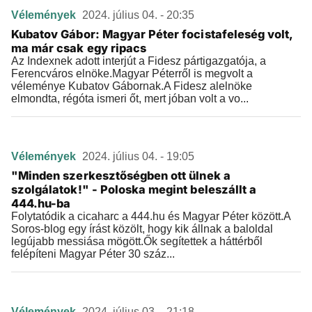
Vélemények
2024. július 04. - 20:35
Kubatov Gábor: Magyar Péter focistafeleség volt,
ma már csak egy ripacs
Az Indexnek adott interjút a Fidesz pártigazgatója, a
Ferencváros elnöke.Magyar Péterről is megvolt a
véleménye Kubatov Gábornak.A Fidesz alelnöke
elmondta, régóta ismeri őt, mert jóban volt a vo...
Vélemények
2024. július 04. - 19:05
"Minden szerkesztőségben ott ülnek a
szolgálatok!" - Poloska megint beleszállt a
444.hu-ba
Folytatódik a cicaharc a 444.hu és Magyar Péter között.A
Soros-blog egy írást közölt, hogy kik állnak a baloldal
legújabb messiása mögött.Ők segítettek a háttérből
felépíteni Magyar Péter 30 száz...
Vélemények
2024. július 03. - 21:18