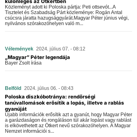
különleges az Ötkertben
Közleményt adott ki Poloska pártja: Peti ottsevót...A
Tisztelet és Szabadság Párt közleménye: Rogán Antal
csúcsra járatta hazugsággyárát.Magyar Péter június végi,
nyilvános szórakozóhelyen való m...
Vélemények
2024. július 07. - 08:12
„Magyar” Péter legendája
Bayer Zsolt írása
Belföld
2024. július 06. - 08:43
Poloska diszkóbotránya: rendőrségi
tanúvallomások erősítik a lopás, illetve a rablás
gyanúját
Újabb információk erősítik azt a gyanút, hogy Magyar Péter
a garázdaságon és rongáláson túl akár lopást vagy rablást
is elkövethetett az Ötkert nevű szórakozóhelyen. A Magyar
Nemzet információi s...