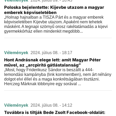
Vélemények
2024. július 09. - 10:43
Poloska bejelentette: Kijevbe utazom a magyar
emberek képviseletében
„Holnap hajnalban a TISZA Párt és a magyar emberek
képviseletében Kijevbe utazom. Apaként nem tehetek
másként. A tegnapi szörnyű orosz rakétatámadás a kijevi
gyermekkórház ellen mindenkit megdöbb...
Vélemények
2024. július 08. - 18:17
Hont Andrásnak elege lett: amit Magyar Péter
művel, az „arcpirító gátlástalanság”
„Most, hogy Friderikusz Sándor is beszállt a 444-
lemondási kampányba (link kommentben), nem árt néhány
dolgot elvi éllel és a maga konkrétságában tisztázni.
Herczeg Márknak többnyire egy sorával ...
Vélemények
2024. július 08. - 14:12
Továbbra is tiltják Bede Zsolt Facebook-oldalát: