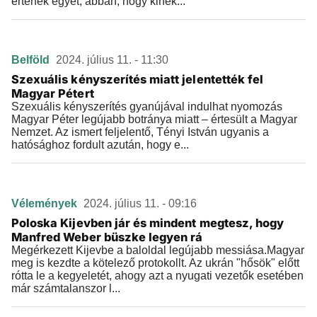
értenek egyet, abban, hogy kinek...
Belföld
2024. július 11. - 11:30
Szexuális kényszerítés miatt jelentették fel
Magyar Pétert
Szexuális kényszerítés gyanújával indulhat nyomozás
Magyar Péter legújabb botránya miatt – értesült a Magyar
Nemzet. Az ismert feljelentő, Tényi István ugyanis a
hatósághoz fordult azután, hogy e...
Vélemények
2024. július 11. - 09:16
Poloska Kijevben jár és mindent megtesz, hogy
Manfred Weber büszke legyen rá
Megérkezett Kijevbe a baloldal legújabb messiása.Magyar
meg is kezdte a kötelező protokollt. Az ukrán "hősök" előtt
rótta le a kegyeletét, ahogy azt a nyugati vezetők esetében
már számtalanszor l...