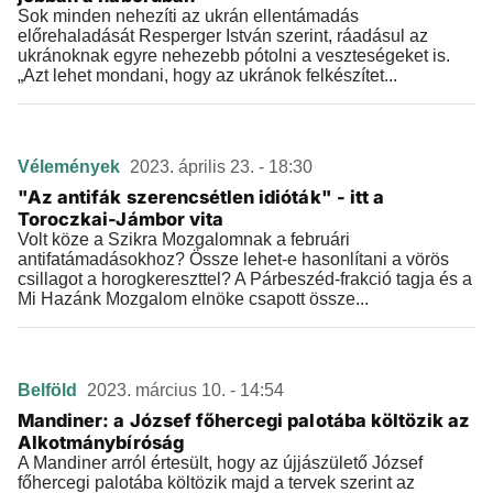
Sok minden nehezíti az ukrán ellentámadás
előrehaladását Resperger István szerint, ráadásul az
ukránoknak egyre nehezebb pótolni a veszteségeket is.
„Azt lehet mondani, hogy az ukránok felkészítet...
Vélemények
2023. április 23. - 18:30
"Az antifák szerencsétlen idióták" - itt a
Toroczkai-Jámbor vita
Volt köze a Szikra Mozgalomnak a februári
antifatámadásokhoz? Össze lehet-e hasonlítani a vörös
csillagot a horogkereszttel? A Párbeszéd-frakció tagja és a
Mi Hazánk Mozgalom elnöke csapott össze...
Belföld
2023. március 10. - 14:54
Mandiner: a József főhercegi palotába költözik az
Alkotmánybíróság
A Mandiner arról értesült, hogy az újjászülető József
főhercegi palotába költözik majd a tervek szerint az