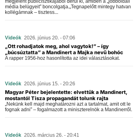
megjelent publicisztikájából derül ki, amiben a „jobboldali
média belügyeit” boncolgatja.„Tegnapelőtt mintegy hatvan
kollégámnak – tisztess...
Videók
2026. június 20. - 07:06
„Ott rohadjatok meg, ahol vagytok!” – így
„búcsúztatta” a Mandinert a Majka nevű bohóc
A rapper 1956-hoz hasonlította az idei választásokat.
Videók
2026. június 15. - 20:26
Magyar Péter bejelentette: elvettük a Mandinert,
mostantól Tisza propagandát tolunk rajta
„Nekünk kell majd meghatározni azt a tartalmat, amit ott le
fognak adni” – fogalmazott a miniszterelnök a Mandinerről.
Videók
2026. március 26. - 20:41