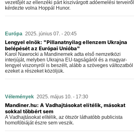
vezetőjét az ellenzéki párt kiszivárgott adóemelési terveiről
kérdezte volna Hoppál Hunor.
Európa
2025. június 07. - 20:45
Lengyel elnök: "Pillanatnyilag ellenzem Ukrajna
belépését az Európai Unióba"
Karol Nawrocki a Mandinernek adta első nemzetközi
interjúját, melyben Ukrajna EU-tagságáról és a magyar-
lengyel viszonyról is beszélt, alább a szöveges változatból
ezeket a részeket közöljük.
Vélemények
2025. május 10. - 17:30
Mandiner.hu: A Vadhajtásokat elítélik, másokat
sokkal többért sem
A Vadhajtásokat elítélik, az ötször láthatóbb publicista
homofóbiáját észre sem veszik.