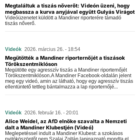
Megtaláltuk a tiszás nőverőt: Videón üzeni, hogy
megbassza a kurva anyjával együtt Gulyás Virágot
Videóüzenetet küldött a Mandiner riporterére támadó
tiszás nőverő.
Videók
2026. március 26. - 18:54
Megütötték a Mandiner riporternőjét a tiszások
Törökszentmiklóson
Megütötte egy agresszív tiszás a Mandiner riporternőjét
Törökszentmiklóson.A Mandiner Facebook-oldalán jelent
meg egy videó, amin az látható, hogy egy agresszív tiszás
ellentüntető tettleg bántalmazza a lap riporternőjé...
Videók
2026. február 16. - 20:01
Alice Weidel, az AfD elnöke szavalta a Nemzeti
dalt a Mandiner Klubestjén (Videó)
Meglepetéssel indult a Mandiner Klubest: a szokásos
nyitóköszöntőt nem Szalai Zoltán lapigazgató mondta el,