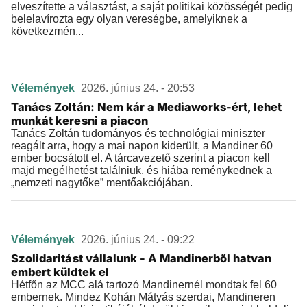
elveszítette a választást, a saját politikai közösségét pedig
belelavírozta egy olyan vereségbe, amelyiknek a
következmén...
Vélemények
2026. június 24. - 20:53
Tanács Zoltán: Nem kár a Mediaworks-ért, lehet
munkát keresni a piacon
Tanács Zoltán tudományos és technológiai miniszter
reagált arra, hogy a mai napon kiderült, a Mandiner 60
ember bocsátott el. A tárcavezető szerint a piacon kell
majd megélhetést találniuk, és hiába reménykednek a
„nemzeti nagytőke” mentőakciójában.
Vélemények
2026. június 24. - 09:22
Szolidaritást vállalunk - A Mandinerből hatvan
embert küldtek el
Hétfőn az MCC alá tartozó Mandinernél mondtak fel 60
embernek. Mindez Kohán Mátyás szerdai, Mandineren