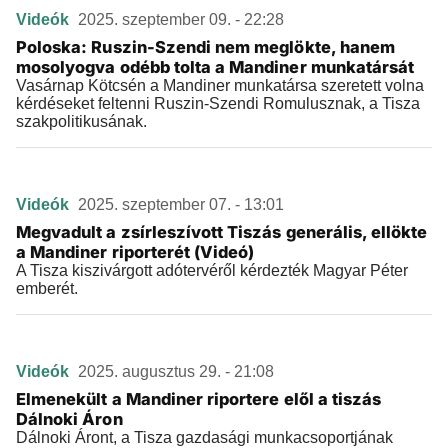
Videók
2025. szeptember 09. - 22:28
Poloska: Ruszin-Szendi nem meglökte, hanem
mosolyogva odébb tolta a Mandiner munkatársát
Vasárnap Kötcsén a Mandiner munkatársa szeretett volna
kérdéseket feltenni Ruszin-Szendi Romulusznak, a Tisza
szakpolitikusának.
Videók
2025. szeptember 07. - 13:01
Megvadult a zsírleszívott Tiszás generális, ellökte
a Mandiner riporterét (Videó)
A Tisza kiszivárgott adótervéről kérdezték Magyar Péter
emberét.
Videók
2025. augusztus 29. - 21:08
Elmenekült a Mandiner riportere elől a tiszás
Dálnoki Áron
Dálnoki Áront, a Tisza gazdasági munkacsoportjának