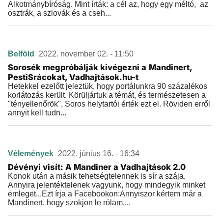
Alkotmánybíróság. Mint írták: a cél az, hogy egy méltó, az
osztrák, a szlovák és a cseh...
Belföld
2022. november 02. - 11:50
Sorosék megpróbálják kivégezni a Mandinert,
PestiSrácokat, Vadhajtások.hu-t
Hetekkel ezelőtt jeleztük, hogy portálunkra 90 százalékos
korlátozás került. Körüljártuk a témát, és természetesen a
"tényellenőrök", Soros helytartói érték ezt el. Röviden erről
annyit kell tudn...
Vélemények
2022. június 16. - 16:34
Dévényi visít: A Mandiner a Vadhajtások 2.0
Konok után a másik tehetségtelennek is sír a szája.
Annyira jelentéktelenek vagyunk, hogy mindegyik minket
emleget...Ezt írja a Facebookon:Annyiszor kértem már a
Mandinert, hogy szokjon le rólam....