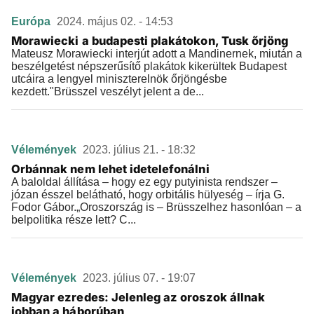
Európa
2024. május 02. - 14:53
Morawiecki a budapesti plakátokon, Tusk őrjöng
Mateusz Morawiecki interjút adott a Mandinernek, miután a
beszélgetést népszerűsítő plakátok kikerültek Budapest
utcáira a lengyel miniszterelnök őrjöngésbe
kezdett."Brüsszel veszélyt jelent a de...
Vélemények
2023. július 21. - 18:32
Orbánnak nem lehet idetelefonálni
A baloldal állítása – hogy ez egy putyinista rendszer –
józan ésszel belátható, hogy orbitális hülyeség – írja G.
Fodor Gábor.„Oroszország is – Brüsszelhez hasonlóan – a
belpolitika része lett? C...
Vélemények
2023. július 07. - 19:07
Magyar ezredes: Jelenleg az oroszok állnak
jobban a háborúban