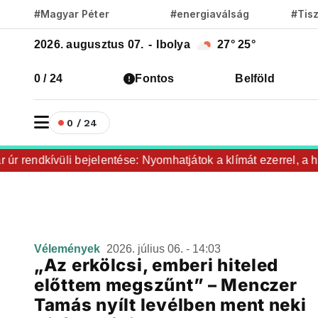
#Magyar Péter
#energiaválság
#Tis
2026. augusztus 07.
-
Ibolya
27°
25°
0 / 24
Fontos
Belföld
0 / 24
r rendkívüli bejelentése: Nyomhatjátok a klímát ezerrel, a hűt
Vélemények
2026. július 06. - 14:03
„Az erkölcsi, emberi hiteled
előttem megszűnt” – Menczer
Tamás nyílt levélben ment neki