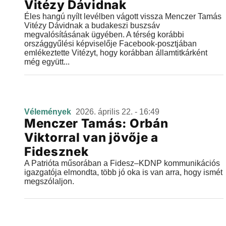
Vitézy Dávidnak
Éles hangú nyílt levélben vágott vissza Menczer Tamás
Vitézy Dávidnak a budakeszi buszsáv
megvalósításának ügyében. A térség korábbi
országgyűlési képviselője Facebook-posztjában
emlékeztette Vitézyt, hogy korábban államtitkárként
még együtt...
Vélemények
2026. április 22. - 16:49
Menczer Tamás: Orbán
Viktorral van jövője a
Fidesznek
A Patrióta műsorában a Fidesz–KDNP kommunikációs
igazgatója elmondta, több jó oka is van arra, hogy ismét
megszólaljon.