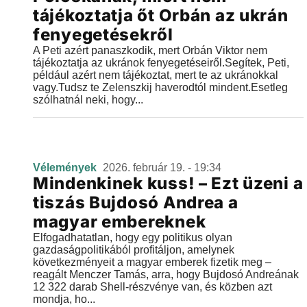
tájékoztatja őt Orbán az ukrán
fenyegetésekről
A Peti azért panaszkodik, mert Orbán Viktor nem
tájékoztatja az ukránok fenyegetéseiről.Segítek, Peti,
például azért nem tájékoztat, mert te az ukránokkal
vagy.Tudsz te Zelenszkij haverodtól mindent.Esetleg
szólhatnál neki, hogy...
Vélemények
2026. február 19. - 19:34
Mindenkinek kuss! – Ezt üzeni a
tiszás Bujdosó Andrea a
magyar embereknek
Elfogadhatatlan, hogy egy politikus olyan
gazdaságpolitikából profitáljon, amelynek
következményeit a magyar emberek fizetik meg –
reagált Menczer Tamás, arra, hogy Bujdosó Andreának
12 322 darab Shell-részvénye van, és közben azt
mondja, ho...