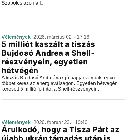
Szabolcs azon áll...
Vélemények
2026. március 02. - 17:16
5 milliót kaszált a tiszás
Bujdosó Andrea a Shell-
részvényein, egyetlen
hétvégén
A tiszás Bujdosó Andreának jó napjai vannak, egyre
többet keres az energiaválságon. Egyetlen hétvégén
keresett 5 millió forintot a Shell-részvényein.
Vélemények
2026. február 23. - 10:40
Árulkodó, hogy a Tisza Párt az
újabb ukrán támadás után is