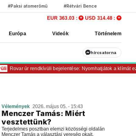
#Paksi atomerőmű
#Rétvári Bence
EUR 363.03 :
USD 314.48 :
Európa
Videók
Történelem
hírcsatorna
i
Rovar úr rendkívüli bejelentése: Nyomhatjátok a klímát ezer
Vélemények
2026. május 05. - 15:43
Menczer Tamás: Miért
vesztettünk?
Terjedelmes posztban elemzi közösségi oldalán
Menczer Tamás a választási vereség okait.