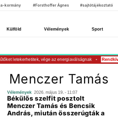
za-kormány
#Forsthoffer Ágnes
#sajtótájékoztató
Külföld
Vélemények
Sport
őket letekerhetitek, vége az energiaválságnak
Rendkívül
Menczer Tamás
Vélemények
2026. május 19. - 11:07
Békülős szelfit posztolt
Menczer Tamás és Bencsik
András, miután összerúgták a