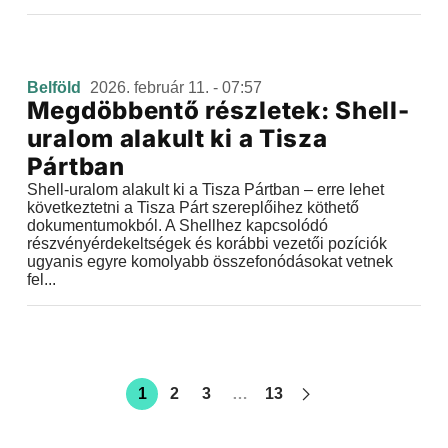
Belföld
2026. február 11. - 07:57
Megdöbbentő részletek: Shell-
uralom alakult ki a Tisza
Pártban
Shell-uralom alakult ki a Tisza Pártban – erre lehet
következtetni a Tisza Párt szereplőihez köthető
dokumentumokból. A Shellhez kapcsolódó
részvényérdekeltségek és korábbi vezetői pozíciók
ugyanis egyre komolyabb összefonódásokat vetnek
fel...
1
2
3
…
13