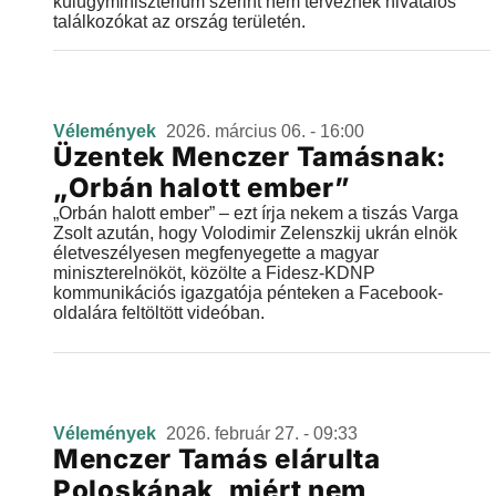
külügyminisztérium szerint nem terveznek hivatalos
találkozókat az ország területén.
Vélemények
2026. március 06. - 16:00
Üzentek Menczer Tamásnak:
„Orbán halott ember”
„Orbán halott ember” – ezt írja nekem a tiszás Varga
Zsolt azután, hogy Volodimir Zelenszkij ukrán elnök
életveszélyesen megfenyegette a magyar
miniszterelnököt, közölte a Fidesz-KDNP
kommunikációs igazgatója pénteken a Facebook-
oldalára feltöltött videóban.
Vélemények
2026. február 27. - 09:33
Menczer Tamás elárulta
Poloskának, miért nem