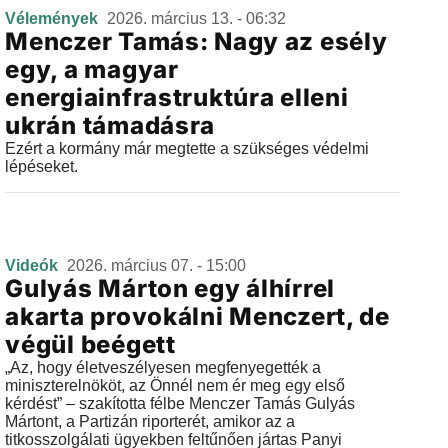
Vélemények
2026. március 13. - 06:32
Menczer Tamás: Nagy az esély
egy, a magyar
energiainfrastruktúra elleni
ukrán támadásra
Ezért a kormány már megtette a szükséges védelmi
lépéseket.
Videók
2026. március 07. - 15:00
Gulyás Márton egy álhírrel
akarta provokálni Menczert, de
végül beégett
„Az, hogy életveszélyesen megfenyegették a
miniszterelnököt, az Önnél nem ér meg egy első
kérdést” – szakította félbe Menczer Tamás Gulyás
Mártont, a Partizán riporterét, amikor az a
titkosszolgálati ügyekben feltűnően jártas Panyi