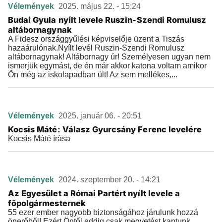
Vélemények
2025. május 22. - 15:24
Budai Gyula nyílt levele Ruszin-Szendi Romulusz
altábornagynak
A Fidesz országgyűlési képviselője üzent a Tiszás
hazaárulónak.Nyílt levél Ruszin-Szendi Romulusz
altábornagynak! Altábornagy úr! Személyesen ugyan nem
ismerjük egymást, de én már akkor katona voltam amikor
Ön még az iskolapadban ült! Az sem mellékes,...
Vélemények
2025. január 06. - 20:51
Kocsis Máté: Válasz Gyurcsány Ferenc levelére
Kocsis Máté írása
Vélemények
2024. szeptember 20. - 14:21
Az Egyesület a Római Partért nyílt levele a
főpolgármesternek
55 ezer ember nagyobb biztonságához járulunk hozzá
önerőből! Ezért Öntől eddig csak megvetést kaptunk,