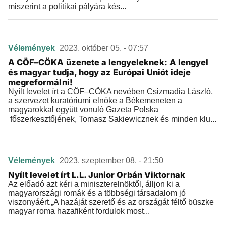
miszerint a politikai pályára kés...
Vélemények
2023. október 05. - 07:57
A CÖF–CÖKA üzenete a lengyeleknek: A lengyel
és magyar tudja, hogy az Európai Uniót ideje
megreformálni!
Nyílt levelet írt a CÖF–CÖKA nevében Csizmadia László,
a szervezet kuratóriumi elnöke a Békemeneten a
magyarokkal együtt vonuló Gazeta Polska
főszerkesztőjének, Tomasz Sakiewicznek és minden klu...
Vélemények
2023. szeptember 08. - 21:50
Nyílt levelet írt L.L. Junior Orbán Viktornak
Az előadó azt kéri a miniszterelnöktől, álljon ki a
magyarországi romák és a többségi társadalom jó
viszonyáért.„A hazáját szerető és az országát féltő büszke
magyar roma hazafiként fordulok most...