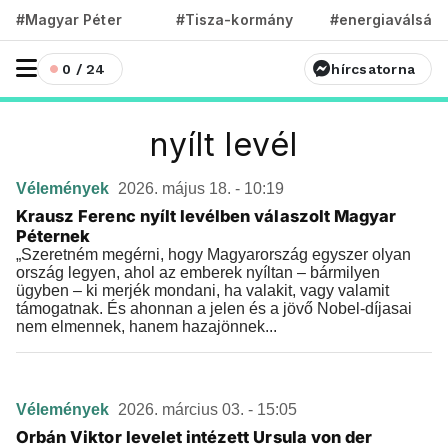
#Magyar Péter
#Tisza-kormány
#energiaválság
0 / 24
hírcsatorna
nyílt levél
Vélemények
2026. május 18. - 10:19
Krausz Ferenc nyílt levélben válaszolt Magyar
Péternek
„Szeretném megérni, hogy Magyarország egyszer olyan
ország legyen, ahol az emberek nyíltan – bármilyen
ügyben – ki merjék mondani, ha valakit, vagy valamit
támogatnak. És ahonnan a jelen és a jövő Nobel-díjasai
nem elmennek, hanem hazajönnek...
Vélemények
2026. március 03. - 15:05
Orbán Viktor levelet intézett Ursula von der