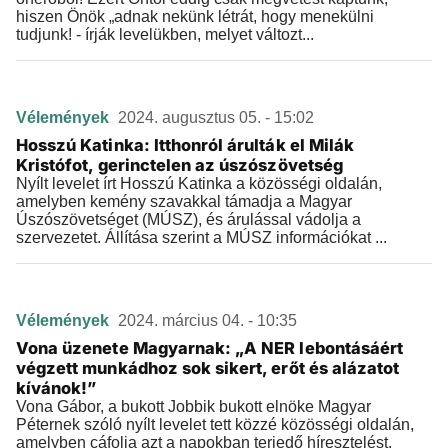
hiszen Önök „adnak nekünk létrát, hogy menekülni
tudjunk! - írják levelükben, melyet változt...
Vélemények
2024. augusztus 05. - 15:02
Hosszú Katinka: Itthonról árulták el Milák
Kristófot, gerinctelen az úszószövetség
Nyílt levelet írt Hosszú Katinka a közösségi oldalán,
amelyben kemény szavakkal támadja a Magyar
Úszószövetséget (MÚSZ), és árulással vádolja a
szervezetet. Állítása szerint a MÚSZ információkat ...
Vélemények
2024. március 04. - 10:35
Vona üzenete Magyarnak: „A NER lebontásáért
végzett munkádhoz sok sikert, erőt és alázatot
kívánok!”
Vona Gábor, a bukott Jobbik bukott elnöke Magyar
Péternek szóló nyílt levelet tett közzé közösségi oldalán,
amelyben cáfolja azt a napokban terjedő híresztelést,