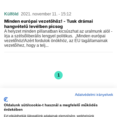
Külföld
2021. november 11. - 15:12
Minden európai vezetőhöz! - Tusk drámai
hangvételű levélben picsog
A helyzet minden pillanatban kicsúszhat az uralmunk alól -
írja a szélsőliberális lengyel politikus. „Minden európai
vezetőhöz!Azért fordulok önökhöz, az EU tagállamainak
vezetőihez, hogy a telj...
1
Adatvédelmi irányelvek
Oldalunk süti/cookie-t használ a megfelelő működés
vadhajtások
érdekében
Ezt elküldhetjük látogatóink adatainak elemzésére, webhelyünk