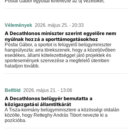
Pósfai Gábor egyúttal kinevezte az új vezetőket.
Vélemények
2026. május 25. - 20:33
A Decathlonos miniszter szerint egyelőre nem
nyúlnak hozzá a sporttámogatásokhoz
Pósfai Gábor, a sportot is felügyelő belügyminiszter
hangsúlyozta: arra törekszenek, hogy a közeljövőben
esedékes, állami kötelezettséggel járó projektek és
sportesemények szervezése a megfelelő ütemben
haladjon tovább.
Belföld
2026. május 21. - 13:06
A Decathlonos belügyér bemutatta a
közigazgatási államtitkárát
A Tisza-kormány belügyminisztere a közösségi oldalán
közölte, hogy Retteghy András Tibort nevezte ki a
pozícióba.