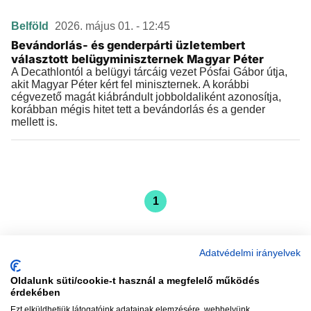
Belföld
2026. május 01. - 12:45
Bevándorlás- és genderpárti üzletembert
választott belügyminiszternek Magyar Péter
A Decathlontól a belügyi tárcáig vezet Pósfai Gábor útja,
akit Magyar Péter kért fel miniszternek. A korábbi
cégvezető magát kiábrándult jobboldaliként azonosítja,
korábban mégis hitet tett a bevándorlás és a gender
mellett is.
1
Adatvédelmi irányelvek
Oldalunk süti/cookie-t használ a megfelelő működés
vadhajtások
érdekében
Ezt elküldhetjük látogatóink adatainak elemzésére, webhelyünk