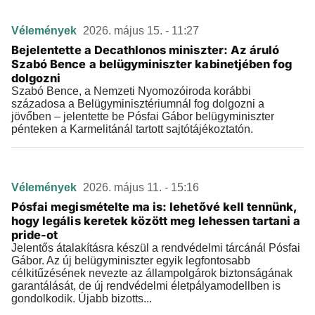
Vélemények
2026. május 15. - 11:27
Bejelentette a Decathlonos miniszter: Az áruló
Szabó Bence a belügyminiszter kabinetjében fog
dolgozni
Szabó Bence, a Nemzeti Nyomozóiroda korábbi
századosa a Belügyminisztériumnál fog dolgozni a
jövőben – jelentette be Pósfai Gábor belügyminiszter
pénteken a Karmelitánál tartott sajtótájékoztatón.
Vélemények
2026. május 11. - 15:16
Pósfai megismételte ma is: lehetővé kell tennünk,
hogy legális keretek között meg lehessen tartani a
pride-ot
Jelentős átalakításra készül a rendvédelmi tárcánál Pósfai
Gábor. Az új belügyminiszter egyik legfontosabb
célkitűzésének nevezte az állampolgárok biztonságának
garantálását, de új rendvédelmi életpályamodellben is
gondolkodik. Újabb bizotts...