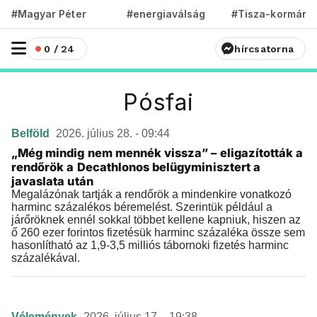
#Magyar Péter
#energiaválság
#Tisza-kormány
0 / 24
hírcsatorna
Pósfai
Belföld
2026. július 28. - 09:44
„Még mindig nem mennék vissza” – eligazították a
rendőrök a Decathlonos belügyminisztert a
javaslata után
Megalázónak tartják a rendőrök a mindenkire vonatkozó
harminc százalékos béremelést. Szerintük például a
járőröknek ennél sokkal többet kellene kapniuk, hiszen az
ő 260 ezer forintos fizetésük harminc százaléka össze sem
hasonlítható az 1,9-3,5 milliós tábornoki fizetés harminc
százalékával.
Vélemények
2026. július 17. - 19:38