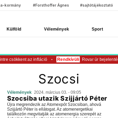
za-kormány
#Forsthoffer Ágnes
#sajtótájékoztató
Külföld
Vélemények
Sport
ntre csökkent az infláció
Rendkívüli
Rovar úr bejelentés
Szocsi
Vélemények
2024. március 03. - 09:05
Szocsiba utazik Szijjártó Péter
Újra megrendezik az Atomexpót Szocsiban, ahová
Szijjártó Péter is ellátogat. Az atomenergetikai
találkozón megvitatják az atomenergia szerepét az