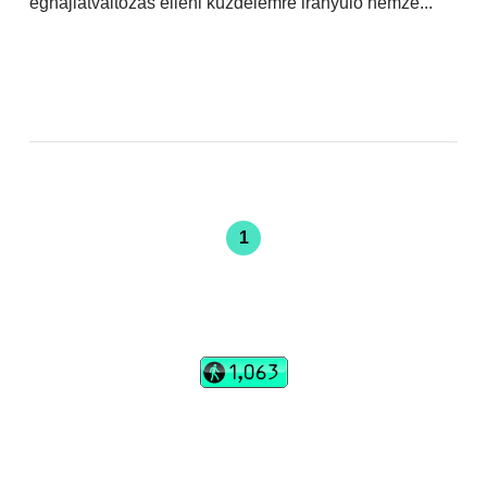
éghajlatváltozás elleni küzdelemre irányuló nemze...
1
vadhajtások
Szerkesztőség:
szerk@vadhajtasok.hu