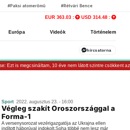
#Paksi atomerőmű
#Rétvári Bence
EUR 363.03 :
USD 314.48 :
Európa
Videók
Történelem
hírcsatorna
e: Ezt is megcsináltam, 10 éve nem látott szintre csökkent az 
Sport
2022. augusztus 23. - 16:00
Végleg szakít Oroszországgal a
Forma-1
A versenysorozat vezérigazgatója az Ukrajna ellen
indított háborúval indokolt.Soha többé nem lesz már