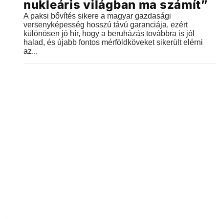
nukleáris világban ma számít”
A paksi bővítés sikere a magyar gazdasági
versenyképesség hosszú távú garanciája, ezért
különösen jó hír, hogy a beruházás továbbra is jól
halad, és újabb fontos mérföldköveket sikerült elérni
az...