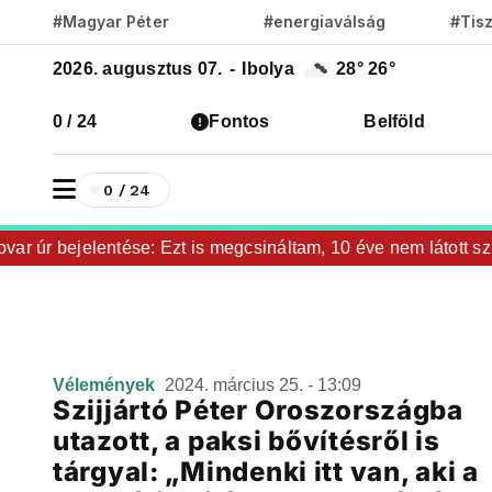
#Magyar Péter
#energiaválság
#Tis
2026. augusztus 07.
-
Ibolya
28°
26°
0 / 24
Fontos
Belföld
0 / 24
var úr bejelentése: Ezt is megcsináltam, 10 éve nem látott szi
Vélemények
2024. március 25. - 13:09
Szijjártó Péter Oroszországba
utazott, a paksi bővítésről is
tárgyal: „Mindenki itt van, aki a