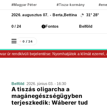
#Magyar Péter
#Tisza-kormány
#ene
2026. augusztus 07.
-
Berta,Bettina
31°
28°
0 / 24
Fontos
Belföld
0 / 24
ar úr rendkívüli bejelentése: Nyomhatjátok a klímát ezerrel, 
Belföld
2026. június 03. - 16:30
A tiszás oligarcha a
magánegészségügyben
terjeszkedik: Wáberer tud