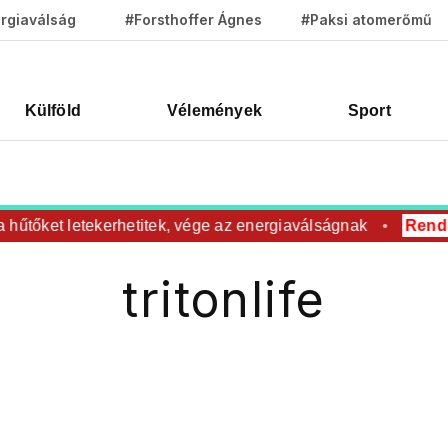
rgiaválság
#Forsthoffer Ágnes
#Paksi atomerőmű
Külföld
Vélemények
Sport
a hűtőket letekerhetitek, vége az energiaválságnak
Rendk
tritonlife