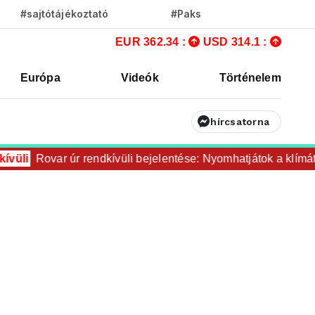
#sajtótájékoztató
#Paks
EUR 362.34 :
USD 314.1 :
Európa
Videók
Történelem
hírcsatorna
ívüli
Rovar úr rendkívüli bejelentése: Nyomhatjátok a klímát 