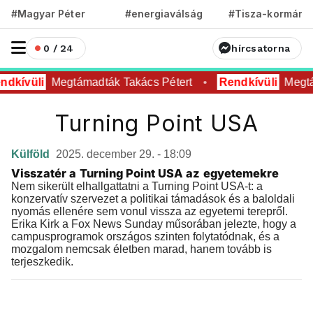
#Magyar Péter
#energiaválság
#Tisza-kormány
0 / 24
hírcsatorna
ndkívüli
Megtámadták Takács Pétert
Rendkívüli
Megtá
Turning Point USA
Külföld
2025. december 29. - 18:09
Visszatér a Turning Point USA az egyetemekre
Nem sikerült elhallgattatni a Turning Point USA-t: a
konzervatív szervezet a politikai támadások és a baloldali
nyomás ellenére sem vonul vissza az egyetemi terepről.
Erika Kirk a Fox News Sunday műsorában jelezte, hogy a
campusprogramok országos szinten folytatódnak, és a
mozgalom nemcsak életben marad, hanem tovább is
terjeszkedik.