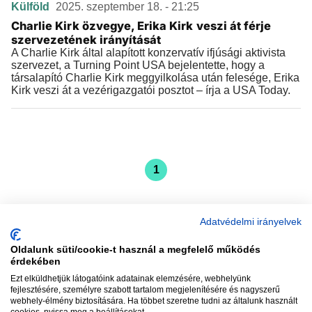
Külföld
2025. szeptember 18. - 21:25
Charlie Kirk özvegye, Erika Kirk veszi át férje
szervezetének irányítását
A Charlie Kirk által alapított konzervatív ifjúsági aktivista
szervezet, a Turning Point USA bejelentette, hogy a
társalapító Charlie Kirk meggyilkolása után felesége, Erika
Kirk veszi át a vezérigazgatói posztot – írja a USA Today.
1
Adatvédelmi irányelvek
Oldalunk süti/cookie-t használ a megfelelő működés
vadhajtások
érdekében
Ezt elküldhetjük látogatóink adatainak elemzésére, webhelyünk
fejlesztésére, személyre szabott tartalom megjelenítésére és nagyszerű
webhely-élmény biztosítására. Ha többet szeretne tudni az általunk használt
Szerkesztőség:
szerk@vadhajtasok.hu