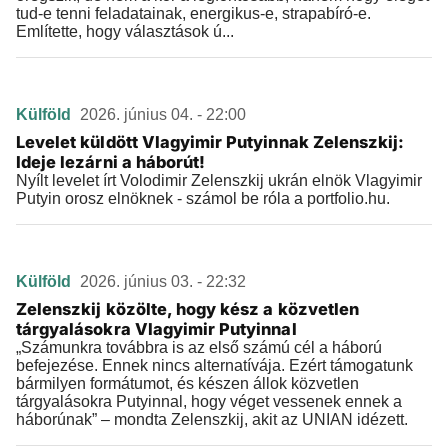
tud-e tenni feladatainak, energikus-e, strapabíró-e.
Említette, hogy választások ú...
Külföld
2026. június 04. - 22:00
Levelet küldött Vlagyimir Putyinnak Zelenszkij:
Ideje lezárni a háborút!
Nyílt levelet írt Volodimir Zelenszkij ukrán elnök Vlagyimir
Putyin orosz elnöknek - számol be róla a portfolio.hu.
Külföld
2026. június 03. - 22:32
Zelenszkij közölte, hogy kész a közvetlen
tárgyalásokra Vlagyimir Putyinnal
„Számunkra továbbra is az első számú cél a háború
befejezése. Ennek nincs alternatívája. Ezért támogatunk
bármilyen formátumot, és készen állok közvetlen
tárgyalásokra Putyinnal, hogy véget vessenek ennek a
háborúnak” – mondta Zelenszkij, akit az UNIAN idézett.