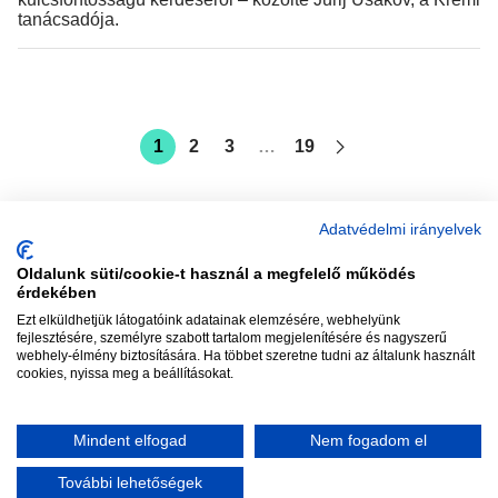
tanácsadója.
1
2
3
…
19
Adatvédelmi irányelvek
Oldalunk süti/cookie-t használ a megfelelő működés
vadhajtások
érdekében
Ezt elküldhetjük látogatóink adatainak elemzésére, webhelyünk
fejlesztésére, személyre szabott tartalom megjelenítésére és nagyszerű
webhely-élmény biztosítására. Ha többet szeretne tudni az általunk használt
Szerkesztőség:
szerk@vadhajtasok.hu
cookies, nyissa meg a beállításokat.
Modi:
moderator@vadhajtasok.hu
Adatvédelem
Impresszum
Szerzői jogok
Mindent elfogad
Nem fogadom el
2018 Vadhajtások.hu
További lehetőségek