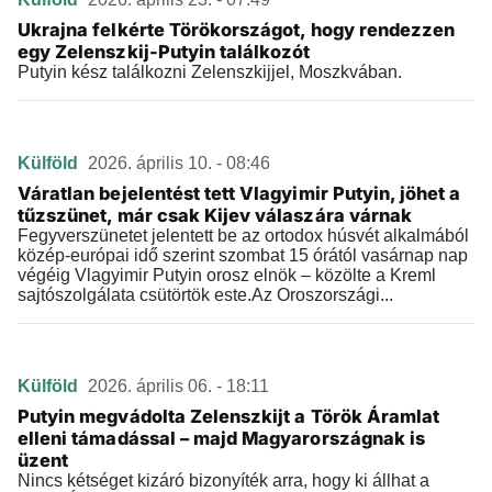
Ukrajna felkérte Törökországot, hogy rendezzen
egy Zelenszkij-Putyin találkozót
Putyin kész találkozni Zelenszkijjel, Moszkvában.
Külföld
2026. április 10. - 08:46
Váratlan bejelentést tett Vlagyimir Putyin, jöhet a
tűzszünet, már csak Kijev válaszára várnak
Fegyverszünetet jelentett be az ortodox húsvét alkalmából
közép-európai idő szerint szombat 15 órától vasárnap nap
végéig Vlagyimir Putyin orosz elnök – közölte a Kreml
sajtószolgálata csütörtök este.Az Oroszországi...
Külföld
2026. április 06. - 18:11
Putyin megvádolta Zelenszkijt a Török Áramlat
elleni támadással – majd Magyarországnak is
üzent
Nincs kétséget kizáró bizonyíték arra, hogy ki állhat a