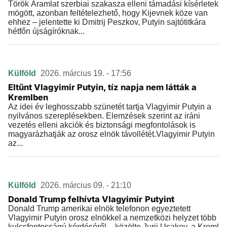
Török Áramlat szerbiai szakasza elleni támadási kísérletek
mögött, azonban feltételezhető, hogy Kijevnek köze van
ehhez – jelentette ki Dmitrij Peszkov, Putyin sajtótitkára
hétfőn újságíróknak...
Külföld
2026. március 19. - 17:56
Eltűnt Vlagyimir Putyin, tíz napja nem látták a
Kremlben
Az idei év leghosszabb szünetét tartja Vlagyimir Putyin a
nyilvános szereplésekben. Elemzések szerint az iráni
vezetés elleni akciók és biztonsági megfontolások is
magyarázhatják az orosz elnök távollétét.Vlagyimir Putyin
az...
Külföld
2026. március 09. - 21:10
Donald Trump felhívta Vlagyimir Putyint
Donald Trump amerikai elnök telefonon egyeztetett
Vlagyimir Putyin orosz elnökkel a nemzetközi helyzet több
kulcsfontosságú kérdéséről – közölte Jurij Usakov, a Kreml