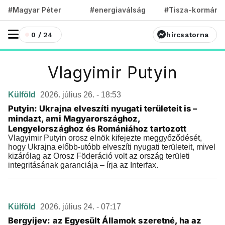
#Magyar Péter
#energiaválság
#Tisza-kormány
0 / 24
hírcsatorna
Vlagyimir Putyin
Külföld
2026. július 26. - 18:53
Putyin: Ukrajna elveszíti nyugati területeit is –
mindazt, ami Magyarországhoz,
Lengyelországhoz és Romániához tartozott
Vlagyimir Putyin orosz elnök kifejezte meggyőződését,
hogy Ukrajna előbb-utóbb elveszíti nyugati területeit, mivel
kizárólag az Orosz Föderáció volt az ország területi
integritásának garanciája – írja az Interfax.
Külföld
2026. július 24. - 07:17
Bergyijev: az Egyesült Államok szeretné, ha az