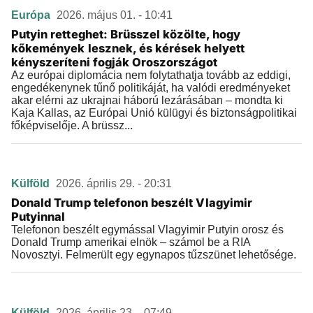
Európa
2026. május 01. - 10:41
Putyin retteghet: Brüsszel közölte, hogy
kőkemények lesznek, és kérések helyett
kényszeríteni fogják Oroszországot
Az európai diplomácia nem folytathatja tovább az eddigi,
engedékenynek tűnő politikáját, ha valódi eredményeket
akar elérni az ukrajnai háború lezárásában – mondta ki
Kaja Kallas, az Európai Unió külügyi és biztonságpolitikai
főképviselője. A brüssz...
Külföld
2026. április 29. - 20:31
Donald Trump telefonon beszélt Vlagyimir
Putyinnal
Telefonon beszélt egymással Vlagyimir Putyin orosz és
Donald Trump amerikai elnök – számol be a RIA
Novosztyi. Felmerült egy egynapos tűzszünet lehetősége.
Külföld
2026. április 23. - 07:49