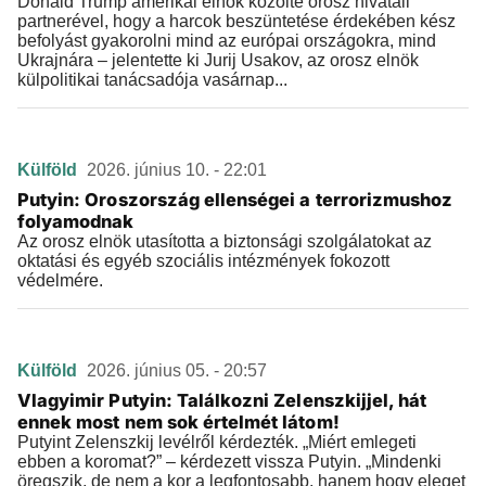
Donald Trump amerikai elnök közölte orosz hivatali
partnerével, hogy a harcok beszüntetése érdekében kész
befolyást gyakorolni mind az európai országokra, mind
Ukrajnára – jelentette ki Jurij Usakov, az orosz elnök
külpolitikai tanácsadója vasárnap...
Külföld
2026. június 10. - 22:01
Putyin: Oroszország ellenségei a terrorizmushoz
folyamodnak
Az orosz elnök utasította a biztonsági szolgálatokat az
oktatási és egyéb szociális intézmények fokozott
védelmére.
Külföld
2026. június 05. - 20:57
Vlagyimir Putyin: Találkozni Zelenszkijjel, hát
ennek most nem sok értelmét látom!
Putyint Zelenszkij levélről kérdezték. „Miért emlegeti
ebben a koromat?” – kérdezett vissza Putyin. „Mindenki
öregszik, de nem a kor a legfontosabb, hanem hogy eleget