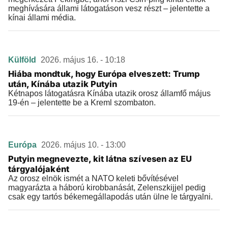
meghívására állami látogatáson vesz részt – jelentette a
kínai állami média.
Külföld
2026. május 16. - 10:18
Hiába mondtuk, hogy Európa elveszett: Trump
után, Kínába utazik Putyin
Kétnapos látogatásra Kínába utazik orosz államfő május
19-én – jelentette be a Kreml szombaton.
Európa
2026. május 10. - 13:00
Putyin megnevezte, kit látna szívesen az EU
tárgyalójaként
Az orosz elnök ismét a NATO keleti bővítésével
magyarázta a háború kirobbanását, Zelenszkijjel pedig
csak egy tartós békemegállapodás után ülne le tárgyalni.