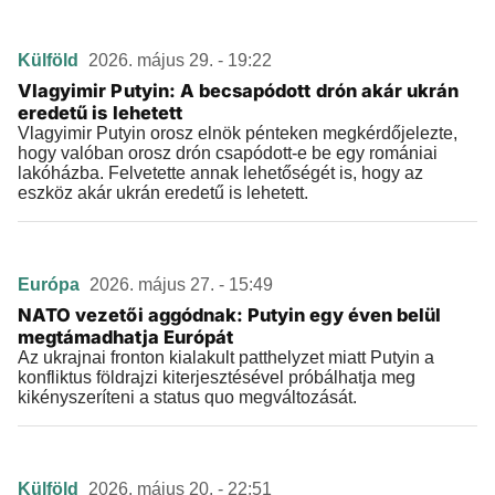
Külföld
2026. május 29. - 19:22
Vlagyimir Putyin: A becsapódott drón akár ukrán
eredetű is lehetett
Vlagyimir Putyin orosz elnök pénteken megkérdőjelezte,
hogy valóban orosz drón csapódott-e be egy romániai
lakóházba. Felvetette annak lehetőségét is, hogy az
eszköz akár ukrán eredetű is lehetett.
Európa
2026. május 27. - 15:49
NATO vezetői aggódnak: Putyin egy éven belül
megtámadhatja Európát
Az ukrajnai fronton kialakult patthelyzet miatt Putyin a
konfliktus földrajzi kiterjesztésével próbálhatja meg
kikényszeríteni a status quo megváltozását.
Külföld
2026. május 20. - 22:51