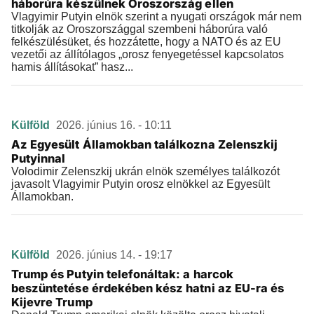
háborúra készülnek Oroszország ellen
Vlagyimir Putyin elnök szerint a nyugati országok már nem
titkolják az Oroszországgal szembeni háborúra való
felkészülésüket, és hozzátette, hogy a NATO és az EU
vezetői az állítólagos „orosz fenyegetéssel kapcsolatos
hamis állításokat” hasz...
Külföld
2026. június 16. - 10:11
Az Egyesült Államokban találkozna Zelenszkij
Putyinnal
Volodimir Zelenszkij ukrán elnök személyes találkozót
javasolt Vlagyimir Putyin orosz elnökkel az Egyesült
Államokban.
Külföld
2026. június 14. - 19:17
Trump és Putyin telefonáltak: a harcok
beszüntetése érdekében kész hatni az EU-ra és
Kijevre Trump