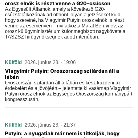
orosz elnök is részt venne a G20-csúcson
Az Egyesült Államok, amely a következő G20-
csúcstalálkozónak ad otthont, olyan a jelzéseket küld,
hogy szeretné, ha Vlagyimir Putyin orosz elnök is részt
venne az eseményen – nyilatkozta Marat Bergyijev, az
orosz külügyminisztérium különmegbízott nagykövete a
TASZSZ hírügynökségnek adott interjúban.
Külföld
2026. június 28. - 19:06
Vlagyimir Putyin: Oroszország szilárdan áll a
lábán
Oroszország szilárdan áll a lábán és kész küzdeni az
érdekeiért és a jövőjéért – jelentette ki vasárnap Vlagyimir
Putyin orosz elnök az Egységes Oroszország kormánypárt
kongresszusán.
Külföld
2026. június 23. - 21:37
Putyin: a nyugatiak már nem is titkolják, hogy