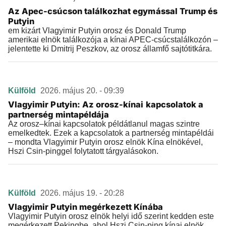
Az Apec-csúcson találkozhat egymással Trump és
Putyin
em kizárt Vlagyimir Putyin orosz és Donald Trump
amerikai elnök találkozója a kínai APEC-csúcstalálkozón –
jelentette ki Dmitrij Peszkov, az orosz államfő sajtótitkára.
Külföld
2026. május 20. - 09:39
Vlagyimir Putyin: Az orosz-kínai kapcsolatok a
partnerség mintapéldája
Az orosz–kínai kapcsolatok példátlanul magas szintre
emelkedtek. Ezek a kapcsolatok a partnerség mintapéldái
– mondta Vlagyimir Putyin orosz elnök Kína elnökével,
Hszi Csin-pinggel folytatott tárgyalásokon.
Külföld
2026. május 19. - 20:28
Vlagyimir Putyin megérkezett Kínába
Vlagyimir Putyin orosz elnök helyi idő szerint kedden este
megérkezett Pekingbe, ahol Hszi Csin-ping kínai elnök