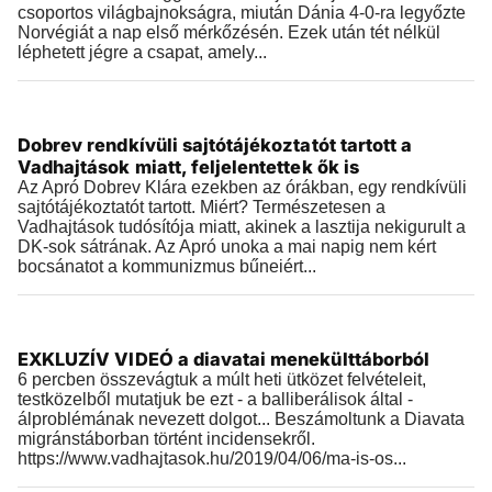
csoportos világbajnokságra, miután Dánia 4-0-ra legyőzte
Norvégiát a nap első mérkőzésén. Ezek után tét nélkül
léphetett jégre a csapat, amely...
Videók
Dobrev rendkívüli sajtótájékoztatót tartott a
2019.04.11 |
14:12
Vadhajtások miatt, feljelentettek ők is
Az Apró Dobrev Klára ezekben az órákban, egy rendkívüli
sajtótájékoztatót tartott. Miért? Természetesen a
Vadhajtások tudósítója miatt, akinek a lasztija nekigurult a
DK-sok sátrának. Az Apró unoka a mai napig nem kért
bocsánatot a kommunizmus bűneiért...
Videók
EXKLUZÍV VIDEÓ a diavatai menekülttáborból
2019.04.10 |
22:29
6 percben összevágtuk a múlt heti ütközet felvételeit,
testközelből mutatjuk be ezt - a balliberálisok által -
álproblémának nevezett dolgot... Beszámoltunk a Diavata
migránstáborban történt incidensekről.
https://www.vadhajtasok.hu/2019/04/06/ma-is-os...