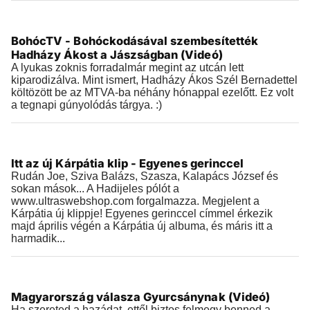
Videók
BohócTV - Bohóckodásával szembesítették
2019.03.29 |
08:07
Hadházy Ákost a Jászságban (Videó)
A lyukas zoknis forradalmár megint az utcán lett
kiparodizálva. Mint ismert, Hadházy Ákos Szél Bernadettel
költözött be az MTVA-ba néhány hónappal ezelőtt. Ez volt
a tegnapi gúnyolódás tárgya. :)
Videók
Itt az új Kárpátia klip - Egyenes gerinccel
2019.03.28 |
16:58
Rudán Joe, Sziva Balázs, Szasza, Kalapács József és
sokan mások... A Hadijeles pólót a
www.ultraswebshop.com forgalmazza. Megjelent a
Kárpátia új klippje! Egyenes gerinccel címmel érkezik
majd április végén a Kárpátia új albuma, és máris itt a
harmadik...
Videók
Magyarország válasza Gyurcsánynak (Videó)
2019.03.27 |
21:56
Ha szereted a hazádat, ettől biztos felmegy benned a