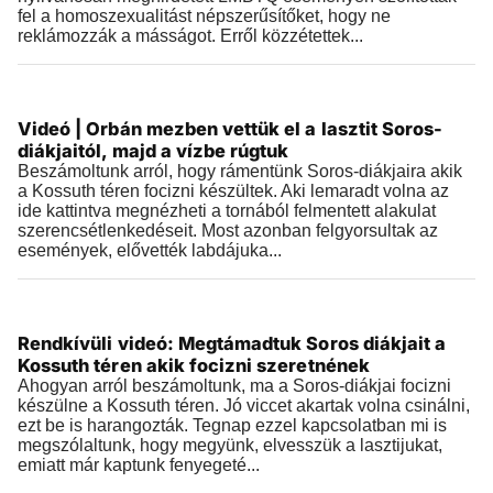
fel a homoszexualitást népszerűsítőket, hogy ne
reklámozzák a másságot. Erről közzétettek...
Videók
Videó | Orbán mezben vettük el a lasztit Soros-
2019.03.30 |
14:25
diákjaitól, majd a vízbe rúgtuk
Beszámoltunk arról, hogy rámentünk Soros-diákjaira akik
a Kossuth téren focizni készültek. Aki lemaradt volna az
ide kattintva megnézheti a tornából felmentett alakulat
szerencsétlenkedéseit. Most azonban felgyorsultak az
események, elővették labdájuka...
Videók
Rendkívüli videó: Megtámadtuk Soros diákjait a
2019.03.30 |
13:22
Kossuth téren akik focizni szeretnének
Ahogyan arról beszámoltunk, ma a Soros-diákjai focizni
készülne a Kossuth téren. Jó viccet akartak volna csinálni,
ezt be is harangozták. Tegnap ezzel kapcsolatban mi is
megszólaltunk, hogy megyünk, elvesszük a lasztijukat,
emiatt már kaptunk fenyegeté...