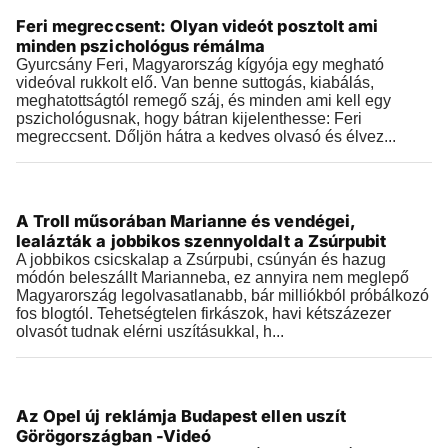
Feri megreccsent: Olyan videót posztolt ami
2019.03.23 |
13:35
minden pszichológus rémálma
Gyurcsány Feri, Magyarország kígyója egy megható
videóval rukkolt elő. Van benne suttogás, kiabálás,
meghatottságtól remegő száj, és minden ami kell egy
pszichológusnak, hogy bátran kijelenthesse: Feri
megreccsent. Dőljön hátra a kedves olvasó és élvez...
Videók
A Troll műsorában Marianne és vendégei,
2019.03.23 |
08:47
lealázták a jobbikos szennyoldalt a Zsúrpubit
A jobbikos csicskalap a Zsúrpubi, csúnyán és hazug
módón beleszállt Marianneba, ez annyira nem meglepő
Magyarország legolvasatlanabb, bár milliókból próbálkozó
fos blogtól. Tehetségtelen firkászok, havi kétszázezer
olvasót tudnak elérni uszításukkal, h...
Videók
Az Opel új reklámja Budapest ellen uszít
2019.03.21 |
13:32
Görögországban -Videó