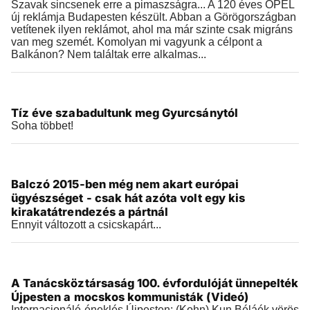
Szavak sincsenek erre a pimaszságra... A 120 éves OPEL
új reklámja Budapesten készült. Abban a Görögországban
vetítenek ilyen reklámot, ahol ma már szinte csak migráns
van meg szemét. Komolyan mi vagyunk a célpont a
Balkánon? Nem találtak erre alkalmas...
Videók
Tíz éve szabadultunk meg Gyurcsánytól
2019.03.21 |
12:56
Soha többet!
Videók
Balczó 2015-ben még nem akart európai
2019.03.20 |
08:27
ügyészséget - csak hát azóta volt egy kis
kirakatátrendezés a pártnál
Ennyit változott a csicskapárt...
Videók
A Tanácsköztársaság 100. évfordulóját ünnepelték
2019.03.18 |
15:51
Újpesten a mocskos kommunisták (Videó)
Internacionálé-éneklés Újpesten: (Kohn) Kun Béláék vörös