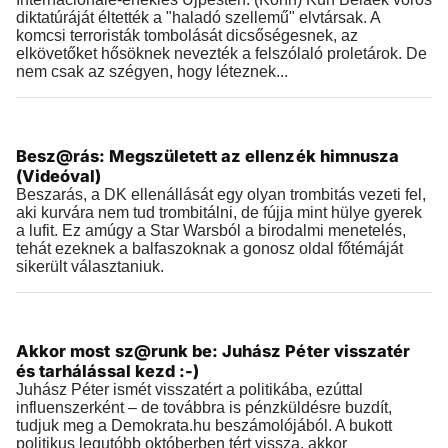
diktatúráját éltették a "haladó szellemű" elvtársak. A
komcsi terroristák tombolását dicsőségesnek, az
elkövetőket hősöknek nevezték a felszólaló proletárok. De
nem csak az szégyen, hogy léteznek...
Videók
Besz@rás: Megszületett az ellenzék himnusza
2019.03.17 |
21:51
(Videóval)
Beszarás, a DK ellenállását egy olyan trombitás vezeti fel,
aki kurvára nem tud trombitálni, de fújja mint hülye gyerek
a lufit. Ez amúgy a Star Warsból a birodalmi menetelés,
tehát ezeknek a balfaszoknak a gonosz oldal főtémáját
sikerült választaniuk.
Videók
Akkor most sz@runk be: Juhász Péter visszatér
2019.03.16 |
16:19
és tarhálással kezd :-)
Juhász Péter ismét visszatért a politikába, ezúttal
influenszerként – de továbbra is pénzküldésre buzdít,
tudjuk meg a Demokrata.hu beszámolójából. A bukott
politikus legutóbb októberben tért vissza, akkor