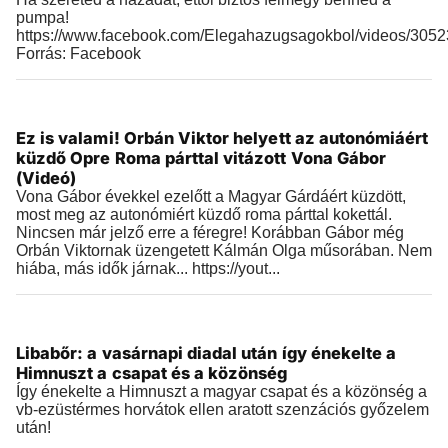
pumpa!
https://www.facebook.com/Elegahazugsagokbol/videos/305
Forrás: Facebook
Videók
Ez is valami! Orbán Viktor helyett az autonómiáért
2019.03.26 |
08:45
küzdő Opre Roma párttal vitázott Vona Gábor
(Videó)
Vona Gábor évekkel ezelőtt a Magyar Gárdáért küzdött,
most meg az autonómiért küzdő roma párttal kokettál.
Nincsen már jelző erre a féregre! Korábban Gábor még
Orbán Viktornak üzengetett Kálmán Olga műsorában. Nem
hiába, más idők járnak... https://yout...
Videók
Libabőr: a vasárnapi diadal után így énekelte a
2019.03.25 |
16:55
Himnuszt a csapat és a közönség
Így énekelte a Himnuszt a magyar csapat és a közönség a
vb-ezüstérmes horvátok ellen aratott szenzációs győzelem
után!