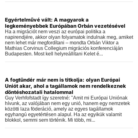
Videók
Egyértelművé vált: A magyarok a
2019.03.24 |
09:05
legkeményebbek Európában Orbán vezetésével
Ha a migrációt nem veszi az európai politika a
napirendjére, akkor olyan folyamatok indulnak meg, amiket
nem lehet már megfordítani – mondta Orbán Viktor a
Mathias Corvinus Collegium migrációs konferenciáján
Budapesten. Most kell helyreállítani Kelet é...
Videók
A fogtündér már nem is titkolja: olyan Európai
2019.03.24 |
08:45
Uniót akar, ahol a tagállamok nem rendelkeznek
döntéshozatali hatalommal
Guy Verhfofstadt így szeretné: "Amit mi Európai Uniónak
hívunk, az valójában nem egy unió, hanem egy nemzetek
közötti laza föderáció, amely az egyes tagállamok
egyhangú egyetértésen alapul. Ha az egyikük valamit
blokkol, semmi sem történik. Mi több, mi...
Videók