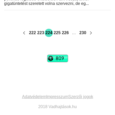
gigatüntetést szeretett volna szervezni, de eg...
222
223
224
225
226
…
230
vadhajtások
Szerkesztőség:
szerk@vadhajtasok.hu
Modi:
moderator@vadhajtasok.hu
Adatvédelem
Impresszum
Szerzői jogok
2018 Vadhajtások.hu