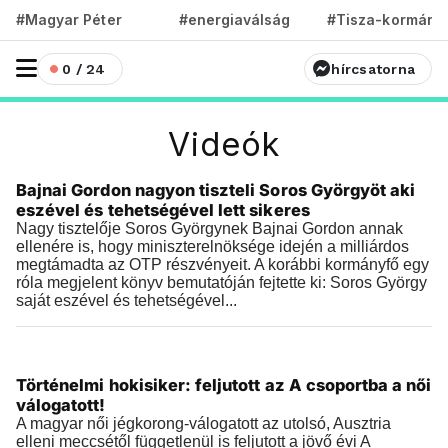
#Magyar Péter
#energiaválság
#Tisza-kormány
0 / 24
hírcsatorna
Videók
Videók
Bajnai Gordon nagyon tiszteli Soros Györgyöt aki
2019.04.14 |
09:50
eszével és tehetségével lett sikeres
Nagy tisztelője Soros Györgynek Bajnai Gordon annak
ellenére is, hogy miniszterelnöksége idején a milliárdos
megtámadta az OTP részvényeit. A korábbi kormányfő egy
róla megjelent könyv bemutatóján fejtette ki: Soros György
saját eszével és tehetségével...
Videók
Történelmi hokisiker: feljutott az A csoportba a női
2019.04.14 |
06:36
válogatott!
A magyar női jégkorong-válogatott az utolsó, Ausztria
elleni meccsétől függetlenül is feljutott a jövő évi A