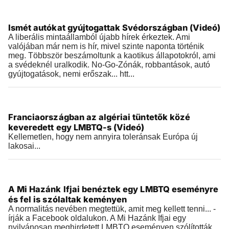
Videók
Ismét autókat gyújtogattak Svédországban (Videó)
2019.04.02 |
11:34
A liberális mintaállamból újabb hírek érkeztek. Ami
valójában már nem is hír, mivel szinte naponta történik
meg. Többször beszámoltunk a kaotikus állapotokról, ami
a svédeknél uralkodik. No-Go-Zónák, robbantások, autó
gyújtogatások, nemi erőszak... htt...
Videók
Franciaországban az algériai tüntetők közé
2019.04.02 |
09:14
keveredett egy LMBTQ-s (Videó)
Kellemetlen, hogy nem annyira toleránsak Európa új
lakosai...
Videók
A Mi Hazánk Ifjai benéztek egy LMBTQ eseményre
2019.03.31 |
10:39
és fel is szólaltak keményen
A normalitás nevében megtettük, amit meg kellett tenni... -
írják a Facebook oldalukon. A Mi Hazánk Ifjai egy
nyilvánosan meghirdetett LMBTQ eseményen szólították