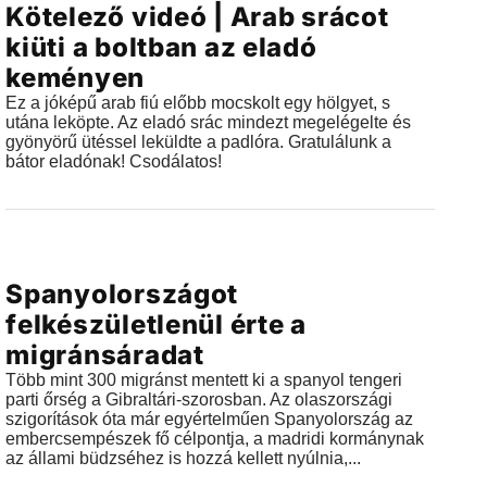
Kötelező videó | Arab srácot
2018.08.06 |
19:57
kiüti a boltban az eladó
keményen
Ez a jóképű arab fiú előbb mocskolt egy hölgyet, s
utána leköpte. Az eladó srác mindezt megelégelte és
gyönyörű ütéssel leküldte a padlóra. Gratulálunk a
bátor eladónak! Csodálatos!
Videók
Spanyolországot
2018.07.30 |
12:54
felkészületlenül érte a
migránsáradat
Több mint 300 migránst mentett ki a spanyol tengeri
parti őrség a Gibraltári-szorosban. Az olaszországi
szigorítások óta már egyértelműen Spanyolország az
embercsempészek fő célpontja, a madridi kormánynak
az állami büdzséhez is hozzá kellett nyúlnia,...