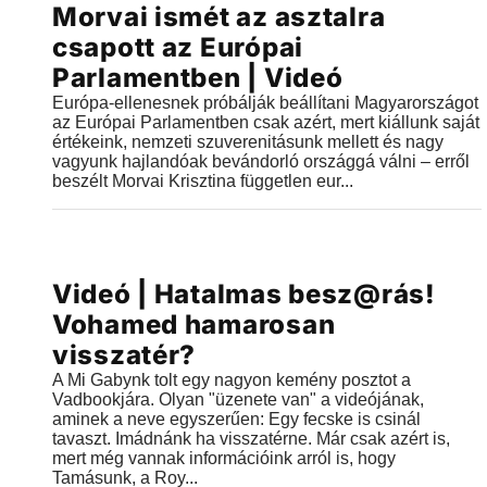
Morvai ismét az asztalra
2018.09.27 |
10:56
csapott az Európai
Parlamentben | Videó
Európa-ellenesnek próbálják beállítani Magyarországot
az Európai Parlamentben csak azért, mert kiállunk saját
értékeink, nemzeti szuverenitásunk mellett és nagy
vagyunk hajlandóak bevándorló országgá válni – erről
beszélt Morvai Krisztina független eur...
Videók
Videó | Hatalmas besz@rás!
2018.07.31 |
19:15
Vohamed hamarosan
visszatér?
A Mi Gabynk tolt egy nagyon kemény posztot a
Vadbookjára. Olyan "üzenete van" a videójának,
aminek a neve egyszerűen: Egy fecske is csinál
tavaszt. Imádnánk ha visszatérne. Már csak azért is,
mert még vannak információink arról is, hogy
Tamásunk, a Roy...