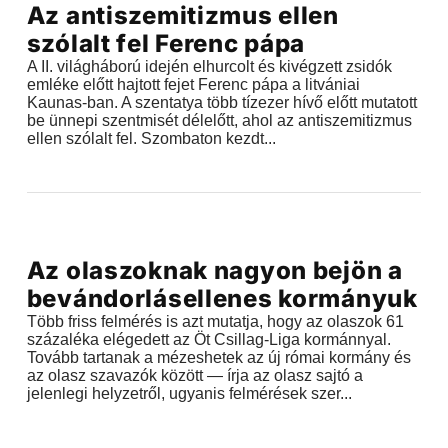
Az antiszemitizmus ellen
2018.09.23 |
17:58
szólalt fel Ferenc pápa
A II. világháború idején elhurcolt és kivégzett zsidók
emléke előtt hajtott fejet Ferenc pápa a litvániai
Kaunas-ban. A szentatya több tízezer hívő előtt mutatott
be ünnepi szentmisét délelőtt, ahol az antiszemitizmus
ellen szólalt fel. Szombaton kezdt...
Videók
Az olaszoknak nagyon bejön a
2018.07.31 |
12:13
bevándorlásellenes kormányuk
Több friss felmérés is azt mutatja, hogy az olaszok 61
százaléka elégedett az Öt Csillag-Liga kormánnyal.
Tovább tartanak a mézeshetek az új római kormány és
az olasz szavazók között — írja az olasz sajtó a
jelenlegi helyzetről, ugyanis felmérések szer...