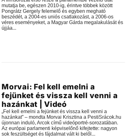
mutatja be, egészen 2010-ig, érintve többek között
Pongrátz Gergely felemelő és egyben megható
beszédét, a 2004-es uniós csatlakozást, a 2006-os
véres eseményeket, a Magyar Gárda megalakulását és
újjáa...
Videók
Morvai: Fel kell emelni a
2018.06.19 |
15:41
fejünket és vissza kell venni a
hazánkat | Videó
„Fel kell emelni a fejünket és vissza kell venni a
hazánkat” – mondta Morvai Krisztina a PestiSrácok.hu
újonnan induló, Arcok című videóportré-sorozatában.
Az európai parlamenti képviselőnő kifejtette: nagyon
sok feszültséget és fájdalmat vált ki belől...