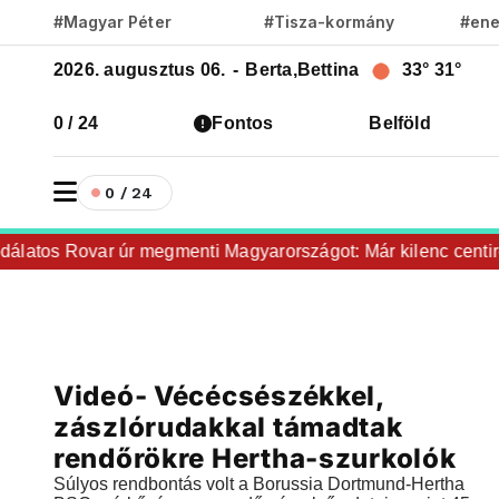
#Magyar Péter
#Tisza-kormány
#ene
2026. augusztus 06.
-
Berta,Bettina
33°
31°
0 / 24
Fontos
Belföld
0 / 24
latos Rovar úr megmenti Magyarországot: Már kilenc centire
Videók
Videó- Vécécsészékkel,
2018.10.28 |
11:00
zászlórudakkal támadtak
rendőrökre Hertha-szurkolók
Súlyos rendbontás volt a Borussia Dortmund-Hertha