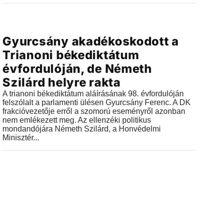
Videók
Gyurcsány akadékoskodott a
2018.06.05 |
16:11
Trianoni békediktátum
évfordulóján, de Németh
Szilárd helyre rakta
A trianoni békediktátum aláírásának 98. évfordulóján
felszólalt a parlamenti ülésen Gyurcsány Ferenc. A DK
frakcióvezetője erről a szomorú eseményről azonban
nem emlékezett meg. Az ellenzéki politikus
mondandójára Németh Szilárd, a Honvédelmi
Minisztér...