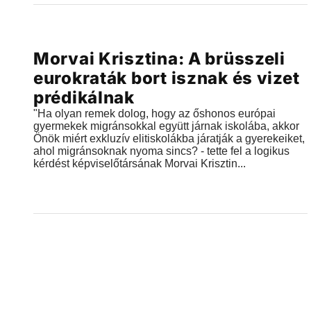
Videók
Morvai Krisztina: A brüsszeli
2018.06.14 |
14:10
eurokraták bort isznak és vizet
prédikálnak
"Ha olyan remek dolog, hogy az őshonos európai
gyermekek migránsokkal együtt járnak iskolába, akkor
Önök miért exkluzív elitiskolákba járatják a gyerekeiket,
ahol migránsoknak nyoma sincs? - tette fel a logikus
kérdést képviselőtársának Morvai Krisztin...