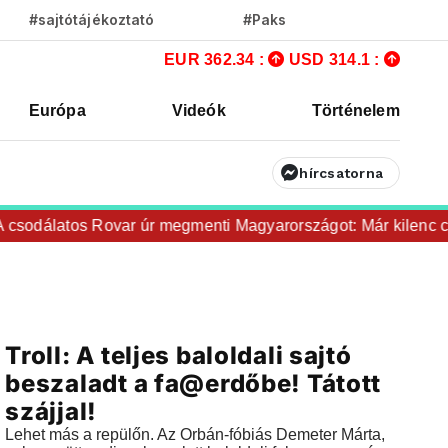
#sajtótájékoztató
#Paks
EUR 362.34 :
USD 314.1 :
Európa
Videók
Történelem
hírcsatorna
sodálatos Rovar úr megmenti Magyarországot: Már kilenc cen
Videók
Troll: A teljes baloldali sajtó
2018.10.20 |
07:39
beszaladt a fa@erdőbe! Tátott
szájjal!
Lehet más a repülőn. Az Orbán-fóbiás Demeter Márta,