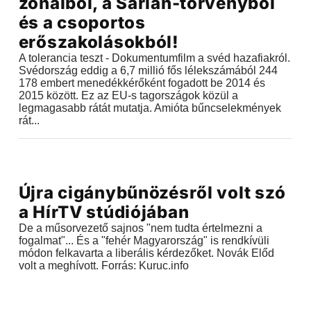
zónáiból, a Sariah-törvényből
és a csoportos
erőszakolásokból!
A tolerancia teszt - Dokumentumfilm a svéd hazafiakról.
Svédország eddig a 6,7 millió fős lélekszámából 244
178 embert menedékkérőként fogadott be 2014 és
2015 között. Ez az EU-s tagországok közül a
legmagasabb rátát mutatja. Amióta bűncselekmények
rát...
Videók
Újra cigánybűnözésről volt szó
2018.06.25 |
17:43
a HírTV stúdiójában
De a műsorvezető sajnos "nem tudta értelmezni a
fogalmat"... És a "fehér Magyarország" is rendkívüli
módon felkavarta a liberális kérdezőket. Novák Előd
volt a meghívott. Forrás: Kuruc.info