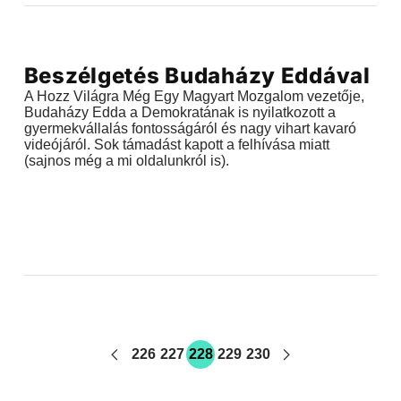
Videók
Beszélgetés Budaházy Eddával
2018.06.05 |
22:12
A Hozz Világra Még Egy Magyart Mozgalom vezetője,
Budaházy Edda a Demokratának is nyilatkozott a
gyermekvállalás fontosságáról és nagy vihart kavaró
videójáról. Sok támadást kapott a felhívása miatt
(sajnos még a mi oldalunkról is).
226
227
228
229
230