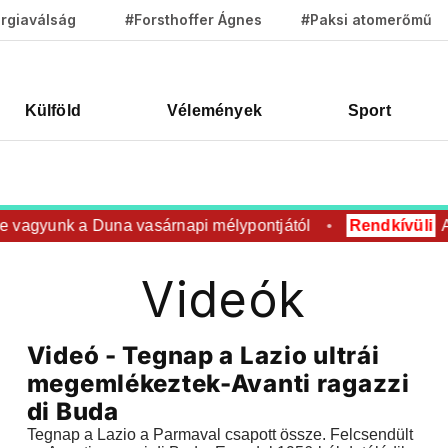
rgiaválság
#Forsthoffer Ágnes
#Paksi atomerőmű
Külföld
Vélemények
Sport
 vagyunk a Duna vasárnapi mélypontjától
Rendkívüli
A c
Videók
Videók
Videó - Tegnap a Lazio ultrái
2018.10.22 |
18:33
megemlékeztek-Avanti ragazzi
di Buda
Tegnap a Lazio a Parmaval csapott össze. Felcsendült