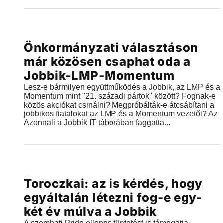
Videók
Önkormányzati választáson
2018.07.28 |
11:12
már közösen csaphat oda a
Jobbik-LMP-Momentum
Lesz-e bármilyen együttműködés a Jobbik, az LMP és a
Momentum mint "21. századi pártok" között? Fognak-e
közös akciókat csinálni? Megpróbálták-e átcsábítani a
jobbikos fiatalokat az LMP és a Momentum vezetői? Az
Azonnali a Jobbik IT táborában faggatta...
Videók
Toroczkai: az is kérdés, hogy
2018.07.07 |
01:31
egyáltalán létezni fog-e egy-
két év múlva a Jobbik
A szombati Pride ellenes tüntetést is támogatja