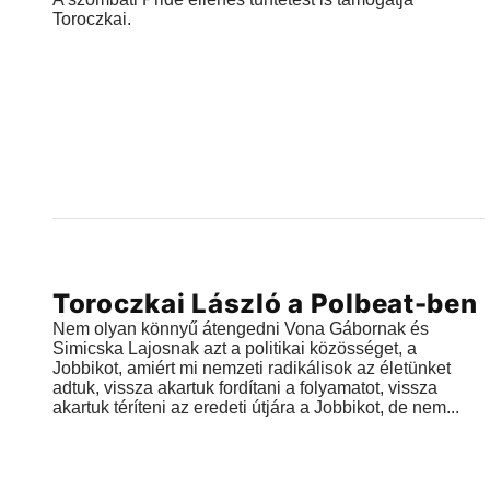
Toroczkai.
Videók
Toroczkai László a Polbeat-ben
2018.06.29 |
13:15
Nem olyan könnyű átengedni Vona Gábornak és
Simicska Lajosnak azt a politikai közösséget, a
Jobbikot, amiért mi nemzeti radikálisok az életünket
adtuk, vissza akartuk fordítani a folyamatot, vissza
akartuk téríteni az eredeti útjára a Jobbikot, de nem...