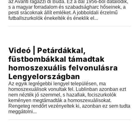
az Avanti ragazzi di Buda. Ez a dal 1956-ból datálódik,
s a magyar forradalom és szabadságharc hőseinek, a
pesti srácoknak állít emléket. A jobboldali érzelmű
futballszurkolók énekelték és éneklik el...
Videók
Videó | Petárdákkal,
2018.10.13 |
15:54
füstbombákkal támadtak
homoszexuális felvonulásra
Lengyelországban
Az egyik legrégebbi lengyel településen, ma
homoszexuálisok vonultak fel. Lublinban azonban ezt
nem nézték jó szemmel, s hazafiak, fociszurkolók
keményen megtámadták a homoszexuàlisokat.
Rengeteg rendőrt vezényeltek ki, azonban ez sem tudta
meggátolni...
Videók