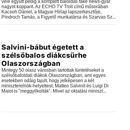
vele együtt pedig a komplett baloldali fake news-gyár
nagyot koppant. Az ECHO TV Troll című műsorában
Kacsoh Dániel, a Magyar Hírlap lapszerkesztője,
Pindroch Tamás, a Figyelő munkatársa és Szarvas Sz...
Videók
Salvini-bábut égetett a
2018.10.13 |
11:47
szélsőbalos diákcsürhe
Olaszországban
Mintegy 50 olasz városban tartottak tüntetéseket a
szélsőbaloldali diákok Olaszországban, ami egyes
esetekben odáig fajult, hogy jelképesen a két
miniszterelnök-helyettest, Matteo Salvinit és Luigi Di
Maiot is "meggyilkolták". Mivel az oktatási miniszt...
Videók