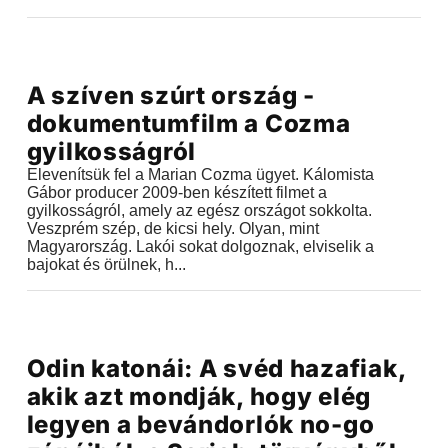
Videók
A szíven szúrt ország -
2018.07.27 |
18:36
dokumentumfilm a Cozma
gyilkosságról
Elevenítsük fel a Marian Cozma ügyet. Kálomista
Gábor producer 2009-ben készített filmet a
gyilkosságról, amely az egész országot sokkolta.
Veszprém szép, de kicsi hely. Olyan, mint
Magyarország. Lakói sokat dolgoznak, elviselik a
bajokat és örülnek, h...
Videók
Odin katonái: A svéd hazafiak,
2018.07.05 |
21:18
akik azt mondják, hogy elég
legyen a bevándorlók no-go