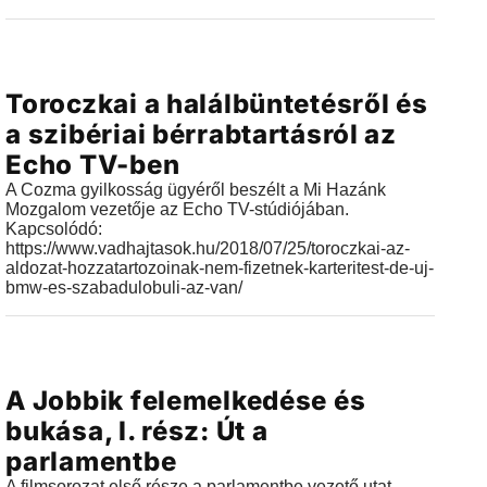
Videók
Toroczkai a halálbüntetésről és
2018.07.27 |
18:09
a szibériai bérrabtartásról az
Echo TV-ben
A Cozma gyilkosság ügyéről beszélt a Mi Hazánk
Mozgalom vezetője az Echo TV-stúdiójában.
Kapcsolódó:
https://www.vadhajtasok.hu/2018/07/25/toroczkai-az-
aldozat-hozzatartozoinak-nem-fizetnek-karteritest-de-uj-
bmw-es-szabadulobuli-az-van/
Videók
A Jobbik felemelkedése és
2018.07.02 |
23:43
bukása, I. rész: Út a
parlamentbe
A filmsorozat első része a parlamentbe vezető utat