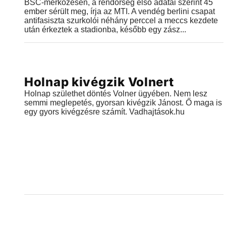
BSC-mérkőzésen, a rendőrség első adatai szerint 45
ember sérült meg, írja az MTI. A vendég berlini csapat
antifasiszta szurkolói néhány perccel a meccs kezdete
után érkeztek a stadionba, később egy zász...
Videók
Holnap kivégzik Volnert
2018.10.15 |
19:30
Holnap születhet döntés Volner ügyében. Nem lesz
semmi meglepetés, gyorsan kivégzik Jánost. Ő maga is
egy gyors kivégzésre számít. Vadhajtások.hu
Videók