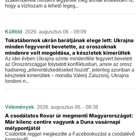
szakembereik mindent tegyenek meg annak érdekében is,
hogy a vízhozam a lehető legeg...
Külföld
2026. augusztus 06. - 09:09
Tokatábornok ukrán barátjának elege lett: Ukrajna
minden fegyverét bevetette, az oroszoknak
mindenre volt megoldása, a készletek kimerültek
Az idei évben Ukrajna szinte mindenféle fegyvert bevetett
az Oroszországgal folytatott konfliktusban, amire az orosz
hadsereg „ellenintézkedéseket hozott”, jelenleg azonban a
készletek kimerültek – mondta Valerij Zaluzsnij, Ukrajna
londoni n...
Vélemények
2026. augusztus 06. - 08:38
A csodálatos Rovar úr megmenti Magyarországot:
Már kilenc centire vagyunk a Duna vasárnapi
mélypontjától
Csütörtök reggel megkezdte a Facebookozást a csodatévő
kormányfő.