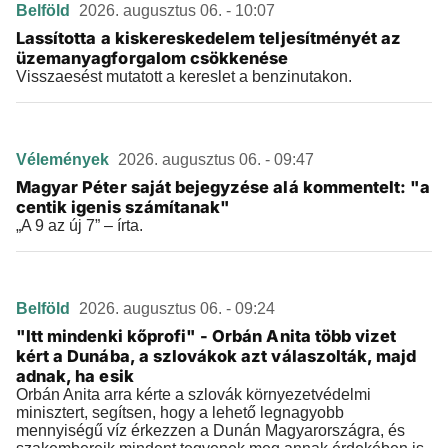
Belföld
2026. augusztus 06. - 10:07
Lassította a kiskereskedelem teljesítményét az
üzemanyagforgalom csökkenése
Visszaesést mutatott a kereslet a benzinutakon.
Vélemények
2026. augusztus 06. - 09:47
Magyar Péter saját bejegyzése alá kommentelt: "a
centik igenis számítanak"
„A 9 az új 7” – írta.
Belföld
2026. augusztus 06. - 09:24
"Itt mindenki kőprofi" - Orbán Anita több vizet
kért a Dunába, a szlovákok azt válaszolták, majd
adnak, ha esik
Orbán Anita arra kérte a szlovák környezetvédelmi
minisztert, segítsen, hogy a lehető legnagyobb
mennyiségű víz érkezzen a Dunán Magyarországra, és