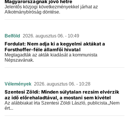
Magyarországnak jövő hétre
Jelentős közjogi következményekkel járhat az
Alkotmánybíróság döntése.
Belföld
2026. augusztus 06. - 10:49
Fordulat: Nem adja ki a kegyelmi aktákat a
Forsthoffer-féle államfői hivatal
Megtagadták az akták kiadását a kommunista
Népszavának.
Vélemények
2026. augusztus 06. - 10:28
Szentesi Zöldi: Minden súlytalan rezsim elvérzik
az idő előrehaladtával, a mostani sem kivétel
Az alábbiakat írta Szentesi Zöldi László, publicista.„Nem
ért...