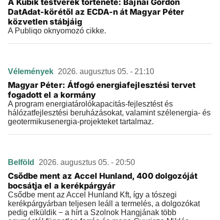
A Kubik testvérek története: Bajnai Gordon
DatAdat-körétől az ECDA-n át Magyar Péter
közvetlen stábjáig
A Publiqo oknyomozó cikke.
Vélemények
2026. augusztus 05. - 21:10
Magyar Péter: Átfogó energiafejlesztési tervet
fogadott el a kormány
A program energiatárolókapacitás-fejlesztést és
hálózatfejlesztési beruházásokat, valamint szélenergia- és
geotermikusenergia-projekteket tartalmaz.
Belföld
2026. augusztus 05. - 20:50
Csődbe ment az Accel Hunland, 400 dolgozóját
bocsátja el a kerékpárgyár
Csődbe ment az Accel Hunland Kft, így a tószegi
kerékpárgyárban teljesen leáll a termelés, a dolgozókat
pedig elküldik − a hírt a Szolnok Hangjának több