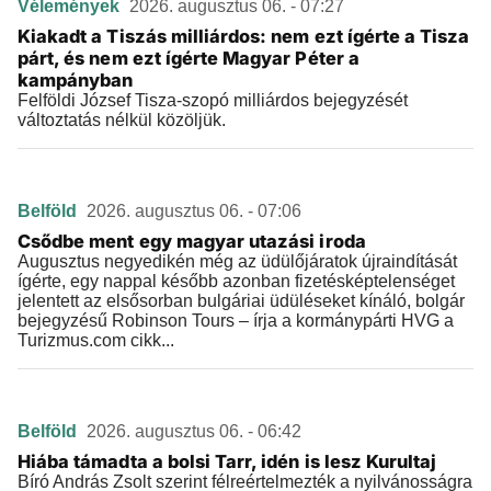
Vélemények
2026. augusztus 06. - 07:27
Kiakadt a Tiszás milliárdos: nem ezt ígérte a Tisza
párt, és nem ezt ígérte Magyar Péter a
kampányban
Felföldi József Tisza-szopó milliárdos bejegyzését
változtatás nélkül közöljük.
Belföld
2026. augusztus 06. - 07:06
Csődbe ment egy magyar utazási iroda
Augusztus negyedikén még az üdülőjáratok újraindítását
ígérte, egy nappal később azonban fizetésképtelenséget
jelentett az elsősorban bulgáriai üdüléseket kínáló, bolgár
bejegyzésű Robinson Tours – írja a kormánypárti HVG a
Turizmus.com cikk...
Belföld
2026. augusztus 06. - 06:42
Hiába támadta a bolsi Tarr, idén is lesz Kurultaj
Bíró András Zsolt szerint félreértelmezték a nyilvánosságra