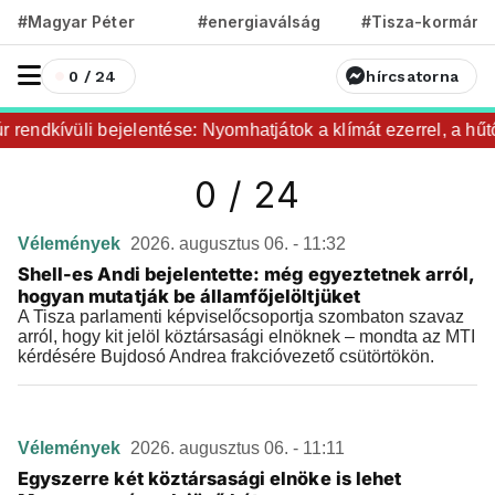
#Magyar Péter
#energiaválság
#Tisza-kormány
0 / 24
hírcsatorna
rendkívüli bejelentése: Nyomhatjátok a klímát ezerrel, a hűtő
0 / 24
Vélemények
2026. augusztus 06. - 11:32
Shell-es Andi bejelentette: még egyeztetnek arról,
hogyan mutatják be államfőjelöltjüket
A Tisza parlamenti képviselőcsoportja szombaton szavaz
arról, hogy kit jelöl köztársasági elnöknek – mondta az MTI
kérdésére Bujdosó Andrea frakcióvezető csütörtökön.
Vélemények
2026. augusztus 06. - 11:11
Egyszerre két köztársasági elnöke is lehet