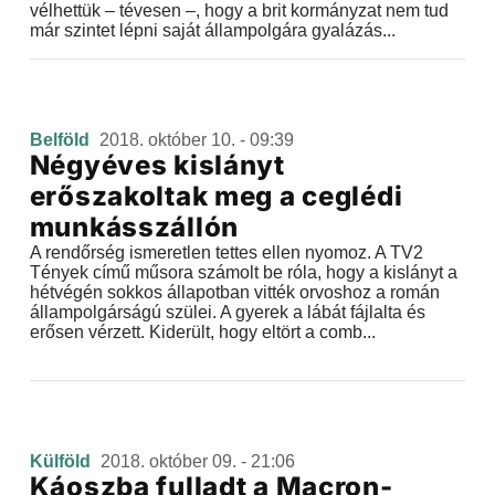
vélhettük – tévesen –, hogy a brit kormányzat nem tud
már szintet lépni saját állampolgára gyalázás...
Belföld
2018. október 10. - 09:39
Négyéves kislányt
erőszakoltak meg a ceglédi
munkásszállón
A rendőrség ismeretlen tettes ellen nyomoz. A TV2
Tények című műsora számolt be róla, hogy a kislányt a
hétvégén sokkos állapotban vitték orvoshoz a román
állampolgárságú szülei. A gyerek a lábát fájlalta és
erősen vérzett. Kiderült, hogy eltört a comb...
Külföld
2018. október 09. - 21:06
Káoszba fulladt a Macron-