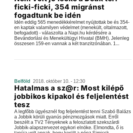
ficki-ficki, 354 migránst
fogadtunk be idén
Idén eddig 565 menedékkérelmet nyújtottak be és 354-
en kaptak valamilyen védelmet (menekült, oltalmazott,
befogadott) - válaszolta a Napi.hu kérdésére a
Bevándorlási és Menekültügyi Hivatal (BMH). Jelenleg
összesen 159-en vannak a két tranzitzónában. 1...
Belföld
2018. október 10. - 12:30
Hatalmas a sz@r: Most kilépő
jobbikos kipakol és feljelentést
tesz
A legfőbb ügyésznél fog feljelentést tenni Szabó Balázs
a Jobbik körüli gyanús pénzmozgások miatt. Erről
beszélt a TV2 Tényeknek a feloszlatott szekszárdi
Jobbik-alapszervezet egykori elnöke. Elmondta, ő is
tanúja volt annak, hogy került a pénz Simicsk...