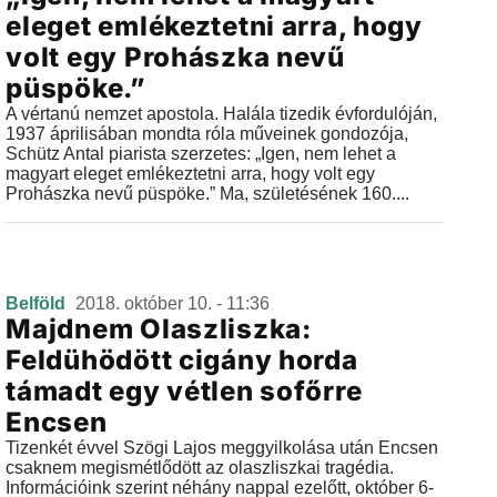
eleget emlékeztetni arra, hogy
volt egy Prohászka nevű
püspöke.”
A vértanú nemzet apostola. Halála tizedik évfordulóján,
1937 áprilisában mondta róla műveinek gondozója,
Schütz Antal piarista szerzetes: „Igen, nem lehet a
magyart eleget emlékeztetni arra, hogy volt egy
Prohászka nevű püspöke.” Ma, születésének 160....
Belföld
2018. október 10. - 11:36
Majdnem Olaszliszka:
Feldühödött cigány horda
támadt egy vétlen sofőrre
Encsen
Tizenkét évvel Szögi Lajos meggyilkolása után Encsen
csaknem megismétlődött az olaszliszkai tragédia.
Információink szerint néhány nappal ezelőtt, október 6-