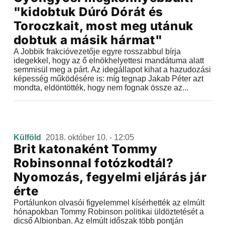
"kidobtuk Dúró Dórát és
Toroczkait, most meg utánuk
dobtuk a másik hármat"
A Jobbik frakcióvezetője egyre rosszabbul bírja
idegekkel, hogy az ő elnökhelyettesi mandátuma alatt
semmisül meg a párt. Az idegállapot kihat a hazudozási
képesség működésére is: míg tegnap Jakab Péter azt
mondta, eldöntötték, hogy nem fognak össze az...
Külföld
2018. október 10. - 12:05
Brit katonaként Tommy
Robinsonnal fotózkodtál?
Nyomozás, fegyelmi eljárás jár
érte
Portálunkon olvasói figyelemmel kísérhették az elmúlt
hónapokban Tommy Robinson politikai üldöztetését a
dicső Albionban. Az elmúlt időszak több pontján