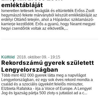
emléktábláját
Ismeretlen tettesek levágták és eltüntették Erőss Zsolt
hegymászó fekete márványból készült emléktábláját az
erdélyi Oltárkő tetején, ahol a Hópárduc sziklamászó-
karrierje kezdődött. Erős a gyanú, hogy Neamt megyei
hegyi csendőrök voltak az elkövetők,...
Külföld
2018. október 09. - 19:15
Rekordszámú gyerek született
Lengyelországban
Több mint 402 000 gyerek látta meg a napvilágot
Lengyelországban, ez egy sok éves rekord mondta a
család és a szociális ügyekért felelős miniszter,
Elżbieta Rafalska - írja a Voice of Europe. A Lengyel
Jog és Igazság pártja 500 zloty-s juttatást ad a c...