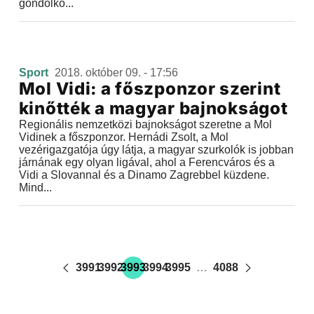
gondolko...
Sport
2018. október 09. - 17:56
Mol Vidi: a főszponzor szerint
kinőtték a magyar bajnokságot
Regionális nemzetközi bajnokságot szeretne a Mol
Vidinek a főszponzor. Hernádi Zsolt, a Mol
vezérigazgatója úgy látja, a magyar szurkolók is jobban
járnának egy olyan ligával, ahol a Ferencváros és a
Vidi a Slovannal és a Dinamo Zagrebbel küzdene.
Mind...
3991
3992
3993
3994
3995
…
4088