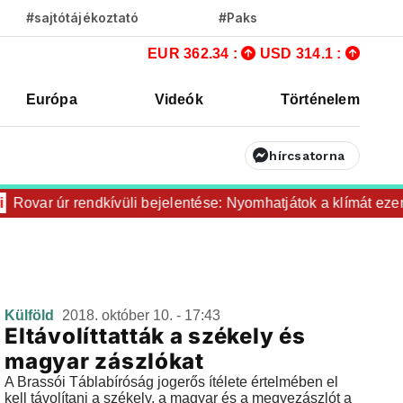
#sajtótájékoztató
#Paks
EUR 362.34 :
USD 314.1 :
Európa
Videók
Történelem
hírcsatorna
Rovar úr rendkívüli bejelentése: Nyomhatjátok a klímát ezerre
Külföld
2018. október 10. - 17:43
Eltávolíttatták a székely és
magyar zászlókat
A Brassói Táblabíróság jogerős ítélete értelmében el
kell távolítani a székely, a magyar és a megyezászlót a