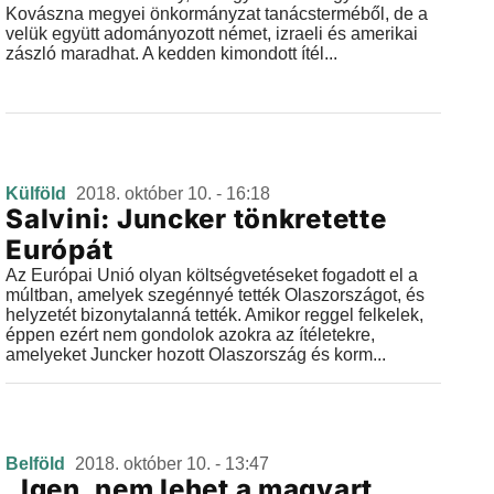
Kovászna megyei önkormányzat tanácsterméből, de a
velük együtt adományozott német, izraeli és amerikai
zászló maradhat. A kedden kimondott ítél...
Külföld
2018. október 10. - 16:18
Salvini: Juncker tönkretette
Európát
Az Európai Unió olyan költségvetéseket fogadott el a
múltban, amelyek szegénnyé tették Olaszországot, és
helyzetét bizonytalanná tették. Amikor reggel felkelek,
éppen ezért nem gondolok azokra az ítéletekre,
amelyeket Juncker hozott Olaszország és korm...
Belföld
2018. október 10. - 13:47
„Igen, nem lehet a magyart