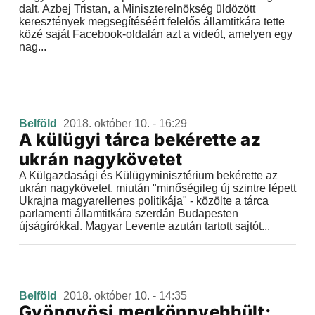
dalt. Azbej Tristan, a Miniszterelnökség üldözött
keresztények megsegítéséért felelős államtitkára tette
közé saját Facebook-oldalán azt a videót, amelyen egy
nag...
Belföld
2018. október 10. - 16:29
A külügyi tárca bekérette az
ukrán nagykövetet
A Külgazdasági és Külügyminisztérium bekérette az
ukrán nagykövetet, miután "minőségileg új szintre lépett
Ukrajna magyarellenes politikája" - közölte a tárca
parlamenti államtitkára szerdán Budapesten
újságírókkal. Magyar Levente azután tartott sajtót...
Belföld
2018. október 10. - 14:35
Gyöngyösi megkönnyebbült: