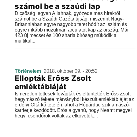
számol be a szaúdi lap
Dicsőség legyen Allahnak, győzedelmes hírekről
számol be a Szaúdi Gazéta újság, miszerint Nagy-
Britanniában egyre nagyobb teret hódít az iszlám és
egyre inkább muzulmán arculatot kap az ország. Már
423 új mecset és 100 sharía bíróság működik a
multikul...
Történelem
2018. október 09. - 20:52
Ellopták Erőss Zsolt
emléktábláját
Ismeretlen tettesek levágták és eltüntették Erőss Zsolt
hegymászó fekete márványból készült emléktábláját az
erdélyi Oltárkő tetején, ahol a Hópárduc sziklamászó-
karrierje kezdődött. Erős a gyanú, hogy Neamt megyei
hegyi csendőrök voltak az elkövetők,...