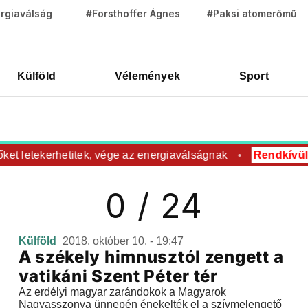
rgiaválság
#Forsthoffer Ágnes
#Paksi atomerőmű
Külföld
Vélemények
Sport
et letekerhetitek, vége az energiaválságnak
Rendkívüli
0 / 24
Külföld
2018. október 10. - 19:47
A székely himnusztól zengett a
vatikáni Szent Péter tér
Az erdélyi magyar zarándokok a Magyarok
Nagyasszonya ünnepén énekelték el a szívmelengető