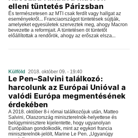
elleni tüntetés Párizsban
És természetesen az MTI csak ferdít vagy hallgat az
eseményekről... Franciaországot tüntetések sújtják,
amelyeket egyesületek szerveztek meg, ahogy Macron
bevezette a reformjait. A tüntetésen öt tüntetőt
előállítottak a rendőrök, ahogy az erőszak elsza...
Külföld
2018. október 09. - 19:40
Le Pen–Salvini találkozó:
harcolunk az Európai Unióval a
valódi Európa megmentésének
érdekében
A 2018. október 8-i római találkozójuk után, Matteo
Salvini, Olaszország miniszterelnök-helyettese és
belügyminisztere kijelentette, hogy ugyanolyan
Európában gondolkodik, mint az egykori francia
miniszterelnök-jelölt, Marine Le Pen. „Ugyanúgy