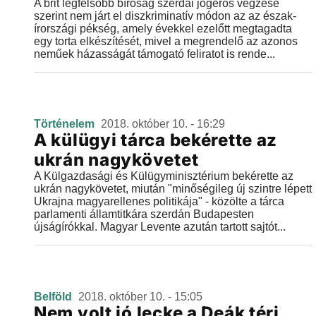
A brit legfelsőbb bíróság szerdai jogerős végzése
szerint nem járt el diszkriminatív módon az az észak-
írországi pékség, amely évekkel ezelőtt megtagadta
egy torta elkészítését, mivel a megrendelő az azonos
neműek házasságát támogató feliratot is rende...
Történelem
2018. október 10. - 16:29
A külügyi tárca bekérette az
ukrán nagykövetet
A Külgazdasági és Külügyminisztérium bekérette az
ukrán nagykövetet, miután "minőségileg új szintre lépett
Ukrajna magyarellenes politikája" - közölte a tárca
parlamenti államtitkára szerdán Budapesten
újságírókkal. Magyar Levente azután tartott sajtót...
Belföld
2018. október 10. - 15:05
Nem volt jó lecke a Deák téri