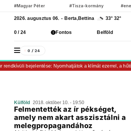
#Magyar Péter
#Tisza-kormány
#ene
2026. augusztus 06.
-
Berta,Bettina
33°
32°
0 / 24
Fontos
Belföld
0 / 24
endkívüli bejelentése: Nyomhatjátok a klímát ezerrel, a hűtők
Külföld
2018. október 10. - 19:50
Felmentették az ír pékséget,
amely nem akart asszisztálni a
melegpropagandához