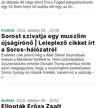
án délután fél négy körül Encs Fügöd településrészén
egy 52 éves helyi nő autója elé egy, az út...
Külföld
2018. október 09. - 22:48
Sorost szivatja egy muszlim
újságírónő | Leleplező cikket írt
a Soros-hálózatról
Érdekes cikk jelent meg a Wall Street Journalban,
melyet a Mandiner fordított le. Nem szélsőjobbos
összeesküvés-elmélet Donald Trump amerikai elnök
azon megjegyzése, hogy a washingtoni tüntetéseket
Soros György és mások fizették, hanem ez a valóság –
í...
Belföld
2018. október 09. - 20:52
Ellopták Erőss Zsolt