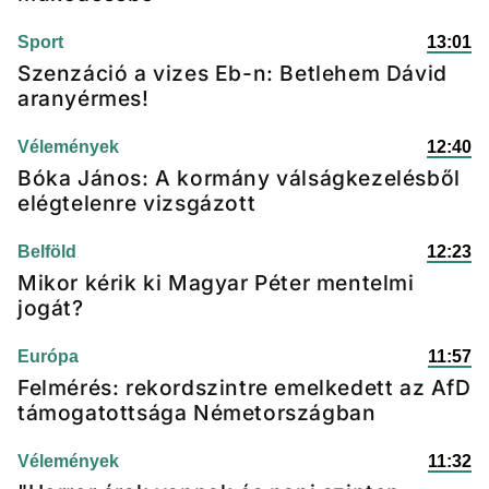
Sport
13:01
Szenzáció a vizes Eb-n: Betlehem Dávid
aranyérmes!
Vélemények
12:40
Bóka János: A kormány válságkezelésből
elégtelenre vizsgázott
Belföld
12:23
Mikor kérik ki Magyar Péter mentelmi
jogát?
Európa
11:57
Felmérés: rekordszintre emelkedett az AfD
támogatottsága Németországban
Vélemények
11:32