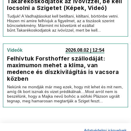
Takarékoskodjatok az ivóvízzel, be kell
locsolni a Szigetet (Képek, Videó)
Tudjuk! A Vadhajtásokat kell betiltani, kitiltani, börtönbe vetni.
Hiszen mi amire felhívjuk a figyelmet, az a tiszások szerint
bűncselekmény. Mármint mi követünk el ezáltal
bűnt.Takarékoskodjatok az ivóvízzel, mert be kell...
Videók
2026.08.02 | 12:54
Felhívtuk Forsthoffer szállodáját:
maximumon mehet a klíma, van
medence és díszkivilágítás is vacsora
közben
Nekünk ne mondják már meg ezek, hogy mit lehet és mit nem,
amíg ők bort isznak és vizet prédikálnak…Most arról nem is
beszélünk, hogy a Majka nevű bohóc a siófoki Plázson ugrált
tegnap, meg hamarosan megtartják a Sziget feszt...
Adatvédelmi irányelvek