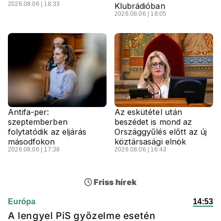
2026.08.06 | 18:33
Klubrádióban
2026.08.06 | 18:05
Antifa-per:
Az eskütétel után
szeptemberben
beszédet is mond az
folytatódik az eljárás
Országgyűlés előtt az új
másodfokon
köztársasági elnök
2026.08.06 | 17:38
2026.08.06 | 16:43
Friss hírek
Európa
14:53
A lengyel PiS győzelme esetén