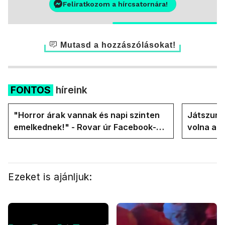
Feliratkozom a hírcsatornára!
Mutasd a hozzászólásokat!
FONTOS
híreink
"Horror árak vannak és napi szinten
Játszunk 
emelkednek!" - Rovar úr Facebook-
volna az
oldalán lázadnak a Tiszások
rezsicsök
Ezeket is ajánljuk: