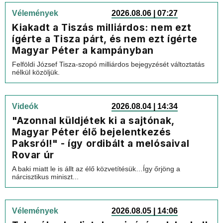
Vélemények
2026.08.06 | 07:27
Kiakadt a Tiszás milliárdos: nem ezt
ígérte a Tisza párt, és nem ezt ígérte
Magyar Péter a kampányban
Felföldi József Tisza-szopó milliárdos bejegyzését változtatás
nélkül közöljük.
Videók
2026.08.04 | 14:34
"Azonnal küldjétek ki a sajtónak,
Magyar Péter élő bejelentkezés
Paksról!" - így ordibált a melósaival
Rovar úr
A baki miatt le is állt az élő közvetítésük…Így őrjöng a
nárcisztikus miniszt...
Vélemények
2026.08.05 | 14:06