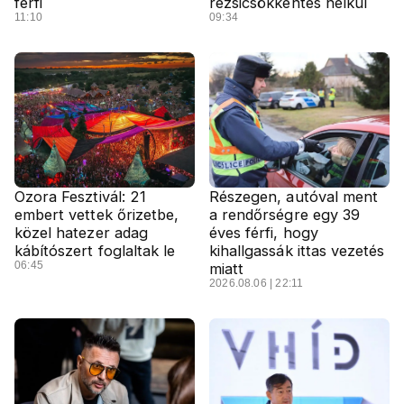
férfi
rezsicsökkentés nélkül
11:10
09:34
Ozora Fesztivál: 21
Részegen, autóval ment
embert vettek őrizetbe,
a rendőrségre egy 39
közel hatezer adag
éves férfi, hogy
kábítószert foglaltak le
kihallgassák ittas vezetés
06:45
miatt
2026.08.06 | 22:11