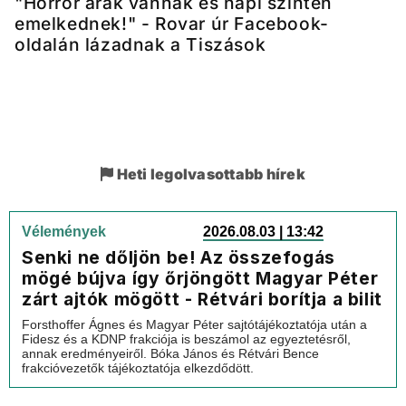
"Horror árak vannak és napi szinten
emelkednek!" - Rovar úr Facebook-
oldalán lázadnak a Tiszások
Heti legolvasottabb hírek
Vélemények
2026.08.03 | 13:42
Senki ne dőljön be! Az összefogás
mögé bújva így őrjöngött Magyar Péter
zárt ajtók mögött - Rétvári borítja a bilit
Forsthoffer Ágnes és Magyar Péter sajtótájékoztatója után a
Fidesz és a KDNP frakciója is beszámol az egyeztetésről,
annak eredményeiről. Bóka János és Rétvári Bence
frakcióvezetők tájékoztatója elkezdődött.