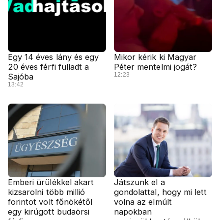
Egy 14 éves lány és egy
Mikor kérik ki Magyar
20 éves férfi fulladt a
Péter mentelmi jogát?
12:23
Sajóba
13:42
Emberi ürülékkel akart
Játszunk el a
kizsarolni több millió
gondolattal, hogy mi lett
forintot volt főnökétől
volna az elmúlt
egy kirúgott budaörsi
napokban