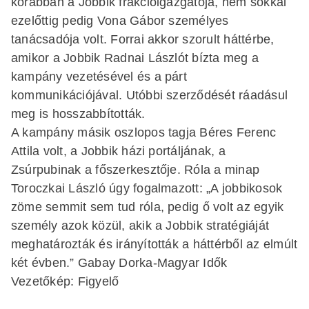
korábban a Jobbik frakcióigazgatója, nem sokkal
ezelőttig pedig Vona Gábor személyes
tanácsadója volt. Forrai akkor szorult háttérbe,
amikor a Jobbik Radnai Lászlót bízta meg a
kampány vezetésével és a párt
kommunikációjával. Utóbbi szerződését ráadásul
meg is hosszabbították.
A kampány másik oszlopos tagja Béres Ferenc
Attila volt, a Jobbik házi portáljának, a
Zsúrpubinak a főszerkesztője. Róla a minap
Toroczkai László úgy fogalmazott: „A jobbikosok
zöme semmit sem tud róla, pedig ő volt az egyik
személy azok közül, akik a Jobbik stratégiáját
meghatározták és irányították a háttérből az elmúlt
két évben.” Gabay Dorka-Magyar Idők
Vezetőkép: Figyelő