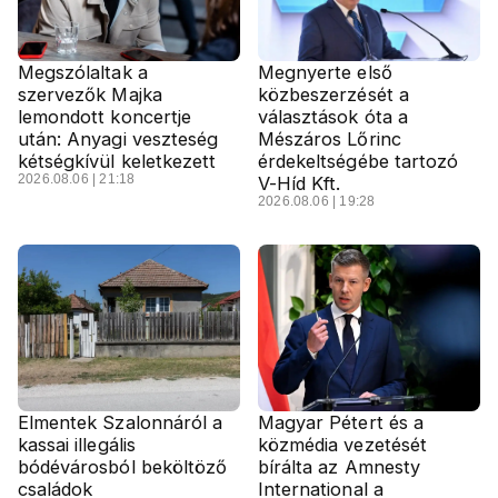
Megszólaltak a
Megnyerte első
szervezők Majka
közbeszerzését a
lemondott koncertje
választások óta a
után: Anyagi veszteség
Mészáros Lőrinc
kétségkívül keletkezett
érdekeltségébe tartozó
2026.08.06 | 21:18
V-Híd Kft.
2026.08.06 | 19:28
Elmentek Szalonnáról a
Magyar Pétert és a
kassai illegális
közmédia vezetését
bódévárosból beköltöző
bírálta az Amnesty
családok
International a