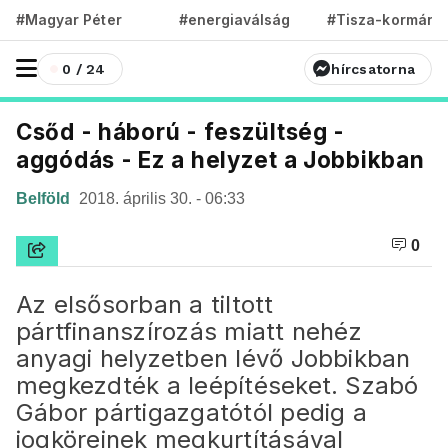
#Magyar Péter
#energiaválság
#Tisza-kormány
0 / 24
hírcsatorna
Csőd - háború - feszültség -
aggódás - Ez a helyzet a Jobbikban
Belföld
2018. április 30. - 06:33
0
Az elsősorban a tiltott
pártfinanszírozás miatt nehéz
anyagi helyzetben lévő Jobbikban
megkezdték a leépítéseket. Szabó
Gábor pártigazgatótól pedig a
jogköreinek megkurtításával