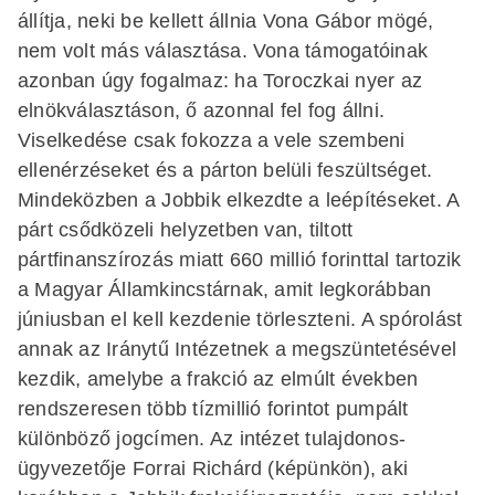
állítja, neki be kellett állnia Vona Gábor mögé,
nem volt más választása. Vona támogatóinak
azonban úgy fogalmaz: ha Toroczkai nyer az
elnökválasztáson, ő azonnal fel fog állni.
Viselkedése csak fokozza a vele szembeni
ellenérzéseket és a párton belüli feszültséget.
Mindeközben a Jobbik elkezdte a leépítéseket. A
párt csődközeli helyzetben van, tiltott
pártfinanszírozás miatt 660 millió forinttal tartozik
a Magyar Államkincstárnak, amit legkorábban
júniusban el kell kezdenie törleszteni. A spórolást
annak az Iránytű Intézetnek a megszüntetésével
kezdik, amelybe a frakció az elmúlt években
rendszeresen több tízmillió forintot pumpált
különböző jogcímen. Az intézet tulajdonos-
ügyvezetője Forrai Richárd (képünkön), aki