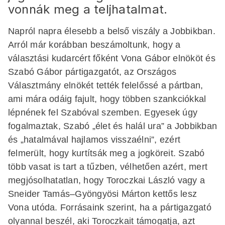
vonnák meg a teljhatalmat.
Napról napra élesebb a belső viszály a Jobbikban.
Arról már korábban beszámoltunk, hogy a
választási kudarcért főként Vona Gábor elnököt és
Szabó Gábor pártigazgatót, az Országos
Választmány elnökét tették felelőssé a pártban,
ami mára odáig fajult, hogy többen szankciókkal
lépnének fel Szabóval szemben. Egyesek úgy
fogalmaztak, Szabó „élet és halál ura” a Jobbikban
és „hatalmával hajlamos visszaélni”, ezért
felmerült, hogy kurtítsák meg a jogköreit. Szabó
több vasat is tart a tűzben, vélhetően azért, mert
megjósolhatatlan, hogy Toroczkai László vagy a
Snei­der Tamás–Gyöngyösi Márton kettős lesz
Vona utóda. Forrásaink szerint, ha a pártigazgató
olyannal beszél, aki Toroczkait támogatja, azt