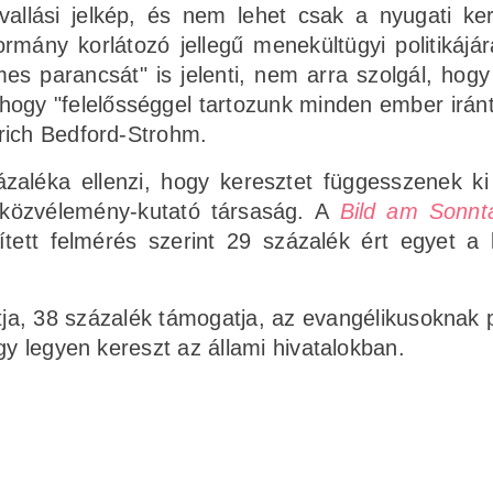
vallási jelkép, és nem lehet csak a nyugati ke
ormány korlátozó jellegű menekültügyi politikájár
es parancsát" is jelenti, nem arra szolgál, hogy 
hogy "felelősséggel tartozunk minden ember iránt
rich Bedford-Strohm.
aléka ellenzi, hogy keresztet függesszenek k
d közvélemény-kutató társaság. A
Bild am Sonnt
ett felmérés szerint 29 százalék ért egyet a 
tja, 38 százalék támogatja, az evangélikusoknak 
gy legyen kereszt az állami hivatalokban.