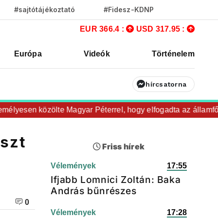
#sajtótájékoztató
#Fidesz-KDNP
EUR 366.4 :
USD 317.95 :
Európa
Videók
Történelem
hírcsatorna
yesen közölte Magyar Péterrel, hogy elfogadta az államfői je
eszt
Friss hírek
Vélemények
17:55
Ifjabb Lomnici Zoltán: Baka
András bűnrészes
0
Vélemények
17:28