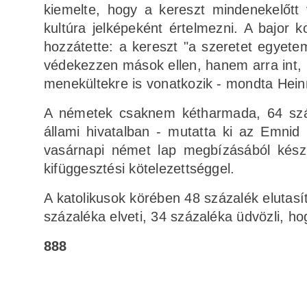
kiemelte, hogy a kereszt mindenekelőtt 
kultúra jelképeként értelmezni. A bajor k
hozzátette: a kereszt "a szeretet egyetem
védekezzen mások ellen, hanem arra int, 
menekültekre is vonatkozik - mondta Hein
A németek csaknem kétharmada, 64 száz
állami hivatalban - mutatta ki az Emni
vasárnapi német lap megbízásából készít
kifüggesztési kötelezettséggel.
A katolikusok körében 48 százalék elutasí
százaléka elveti, 34 százaléka üdvözli, ho
888