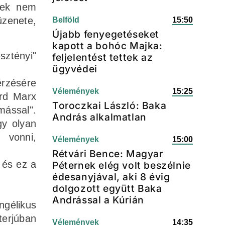
lyek nem
üzenete,
Belföld
15:50
Újabb fenyegetéseket
kapott a bohóc Majka:
sztényi"
feljelentést tettek az
ügyvédei
érzésére
Vélemények
15:25
ard Marx
Toroczkai László: Baka
mással".
András alkalmatlan
gy olyan
 vonni,
Vélemények
15:00
Rétvári Bence: Magyar
 és ez a
Péternek elég volt beszélnie
édesanyjával, aki 8 évig
dolgozott együtt Baka
Andrással a Kúrián
ngélikus
terjúban
Vélemények
14:35