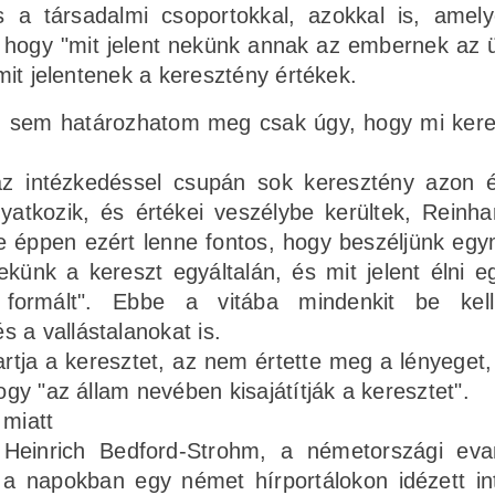
és a társadalmi csoportokkal, azokkal is, ame
l, hogy "mit jelent nekünk annak az embernek az 
 mit jelentenek a keresztény értékek.
én sem határozhatom meg csak úgy, hogy mi kere
az intézkedéssel csupán sok keresztény azon 
atkozik, és értékei veszélybe kerültek, Reinh
de éppen ezért lenne fontos, hogy beszéljünk egy
nekünk a kereszt egyáltalán, és mit jelent élni e
formált". Ebbe a vitába mindenkit be kell
 a vallástalanokat is.
tartja a keresztet, az nem értette meg a lényeget,
ogy "az állam nevében kisajátítják a keresztet".
 miatt
 Heinrich Bedford-Strohm, a németországi eva
a napokban egy német hírportálokon idézett in