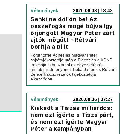
Vélemények
2026.08.03 | 13:42
Senki ne dőljön be! Az
összefogás mögé bújva így
őrjöngött Magyar Péter zárt
ajtók mögött - Rétvári
borítja a bilit
Forsthoffer Ágnes és Magyar Péter
sajtótájékoztatója után a Fidesz és a KDNP
frakciója is beszámol az egyeztetésről,
annak eredményeiről. Bóka János és Rétvári
Bence frakcióvezetők tájékoztatója
elkezdődött.
Vélemények
2026.08.06 | 07:27
Kiakadt a Tiszás milliárdos:
nem ezt ígérte a Tisza párt,
és nem ezt ígérte Magyar
Péter a kampányban