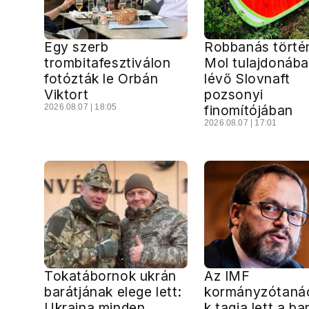
Egy szerb
Robbanás törté
trombitafesztiválon
Mol tulajdonáb
fotózták le Orbán
lévő Slovnaft
Viktort
pozsonyi
2026.08.07 | 18:05
finomítójában
2026.08.07 | 17:01
Tokatábornok ukrán
Az IMF
barátjának elege lett:
kormányzótaná
Ukrajna minden
k tagja lett a ba