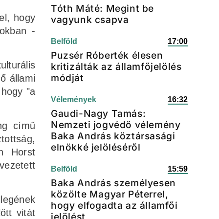
Tóth Máté: Megint be
el, hogy
vagyunk csapva
lokban -
Belföld
17:00
Puzsér Róberték élesen
lturális
kritizálták az államfőjelölés
módját
ő állami
 hogy "a
Vélemények
16:32
Gaudi-Nagy Tamás:
Nemzeti jogvédő vélemény
ng című
Baka András köztársasági
tottság,
elnökké jelöléséről
en Horst
ezetett
Belföld
15:59
Baka András személyesen
közölte Magyar Péterrel,
llegének
hogy elfogadta az államfői
tt vitát
jelölést