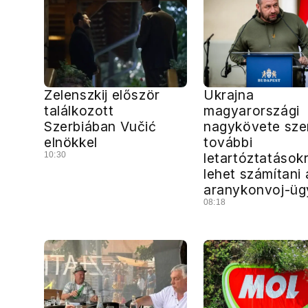
Zelenszkij először
Ukrajna
találkozott
magyarországi
Szerbiában Vučić
nagykövete szer
elnökkel
további
10:30
letartóztatások
lehet számítani 
aranykonvoj-ü
08:18