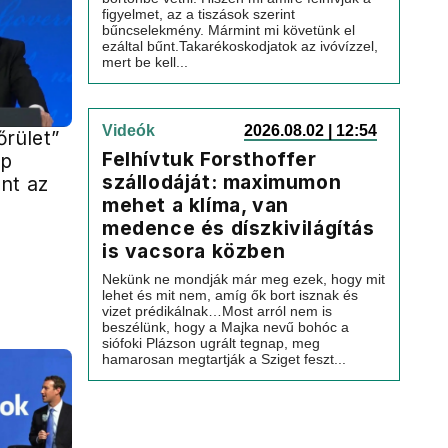
figyelmet, az a tiszások szerint
bűncselekmény. Mármint mi követünk el
ezáltal bűnt.Takarékoskodjatok az ivóvízzel,
mert be kell...
Videók
2026.08.02 | 12:54
őrület”
Felhívtuk Forsthoffer
mp
szállodáját: maximumon
nt az
mehet a klíma, van
medence és díszkivilágítás
is vacsora közben
Nekünk ne mondják már meg ezek, hogy mit
lehet és mit nem, amíg ők bort isznak és
vizet prédikálnak…Most arról nem is
beszélünk, hogy a Majka nevű bohóc a
siófoki Plázson ugrált tegnap, meg
hamarosan megtartják a Sziget feszt...