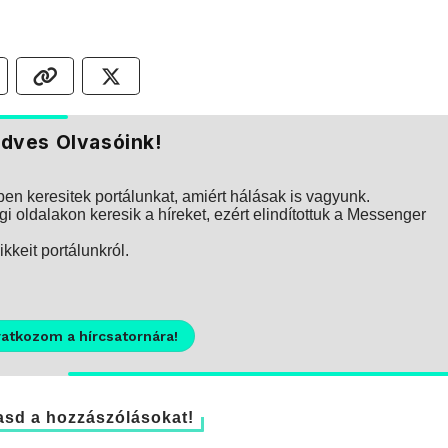
dves Olvasóink!
n keresitek portálunkat, amiért hálásak is vagyunk.
i oldalakon keresik a híreket, ezért elindítottuk a Messenger
kkeit portálunkról.
ratkozom a hírcsatornára!
sd a hozzászólásokat!