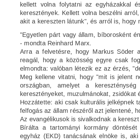
kellett volna folytatni az egyházakkal 
keresztények. Kellett volna beszélni arró
akit a kereszten látunk", és arról is, hogy
"Egyetlen párt vagy állam, bíborosként 
- mondta Reinhard Marx.
Arra a felvetésre, hogy Markus Söder 
reagál, hogy a közösség egyre csak fogy
elmondta: valóban létezik ez az érzés, "
Meg kellene vitatni, hogy "mit is jelent 
országban, amelyet a kereszténység 
keresztényeket, muzulmánokat, zsidókat és
Hozzátette: aki csak kulturális jelképnek 
felfogás az állam részéről azt jelentené, h
Az evangélikusok is sivalkodnak a kereszt
Bírálta a tartományi kormány döntését
egyház (EKD) tanácsának elnöke is, aki 