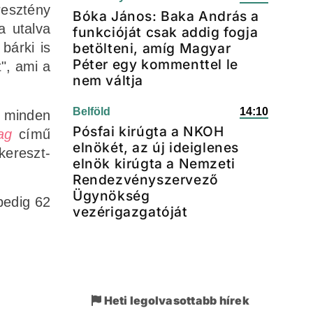
resztény
Bóka János: Baka András a
a utalva
funkcióját csak addig fogja
bárki is
betölteni, amíg Magyar
Péter egy kommenttel le
", ami a
nem váltja
Belföld
14:10
i minden
Pósfai kirúgta a NKOH
ag
című
elnökét, az új ideiglenes
kereszt-
elnök kirúgta a Nemzeti
Rendezvényszervező
Ügynökség
pedig 62
vezérigazgatóját
Heti legolvasottabb hírek