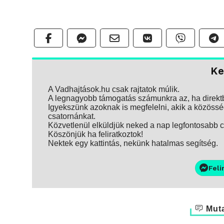
Ke
A Vadhajtások.hu csak rajtatok múlik.
A legnagyobb támogatás számunkra az, ha direktbe
Igyekszünk azoknak is megfelelni, akik a közösség
csatornánkat.
Közvetlenül elküldjük neked a nap legfontosabb ci
Köszönjük ha feliratkoztok!
Nektek egy kattintás, nekünk hatalmas segítség.
Feli
Muta