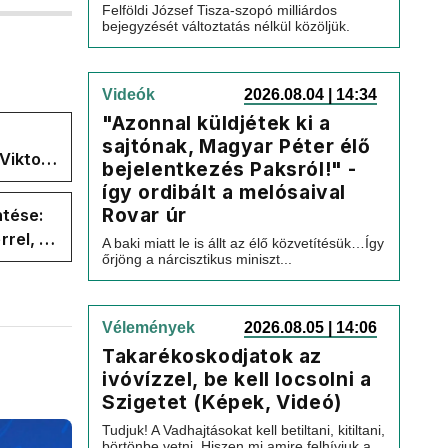
Felföldi József Tisza-szopó milliárdos
bejegyzését változtatás nélkül közöljük.
Videók
2026.08.04 | 14:34
"Azonnal küldjétek ki a
sajtónak, Magyar Péter élő
Viktor
bejelentkezés Paksról!" -
 a
így ordibált a melósaival
Rovar úr
ntése:
rel, a
A baki miatt le is állt az élő közvetítésük…Így
őrjöng a nárcisztikus miniszt...
ége az
Vélemények
2026.08.05 | 14:06
Takarékoskodjatok az
ivóvízzel, be kell locsolni a
Szigetet (Képek, Videó)
Tudjuk! A Vadhajtásokat kell betiltani, kitiltani,
börtönbe vetni. Hiszen mi amire felhívjuk a