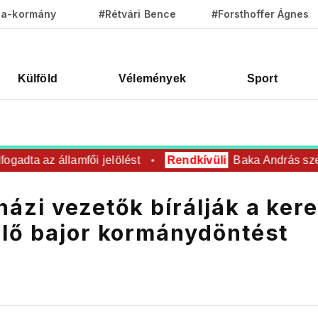
za-kormány
#Rétvári Bence
#Forsthoffer Ágnes
Külföld
Vélemények
Sport
dta az államfői jelölést
Rendkívüli
Baka András személ
ázi vezetők bírálják a ker
elő bajor kormánydöntést