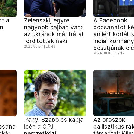
nt a
Zelenszkij egyre
A Facebook
an
nagyobb bajban van:
bocsánatot ké
az ukránok már hátat
amiért korláto
fordítottak neki
indiai kormán
2026.08.07 | 10:43
posztjának el
2026.08.06 | 12:19
Panyi Szabolcs kapja
Az oroszok
csána
idén a CPJ
ballisztikus ra
nkár
nemzetközi
támadták Kije