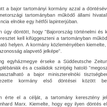
tt a bajor tartományi kormány azzal a döntésév
émetországi tartományban működő állami hivata
cia elnöke egy hétfői lapinterjúban.
 úgy döntött, hogy "Bajorország történelmi és ku
keresztet kell kifüggeszteni a tartományban működ
látható helyen. A kormány közleményében kiemelte,
nazonosság alapvető jelképe".
ing egyházmegye érseke a Süddeutsche Zeitu
 plébániák és a családok szintjéig hatoló "megosz
asztalható a bajor miniszterelnöki tisztségb
zette kormány első döntései között bev
 érte el a célját, a tartomány keresztény je
nhard Marx. Kiemelte, hogy egy ilyen döntés elő