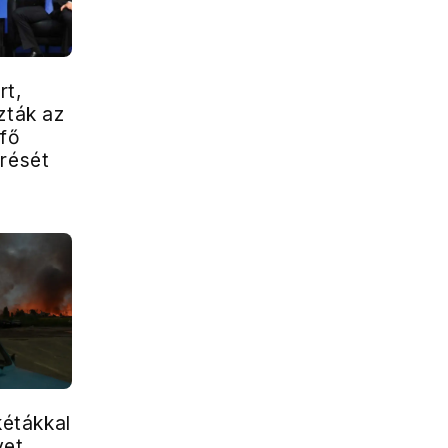
rt,
zták az
yfő
érését
kétákkal
vet