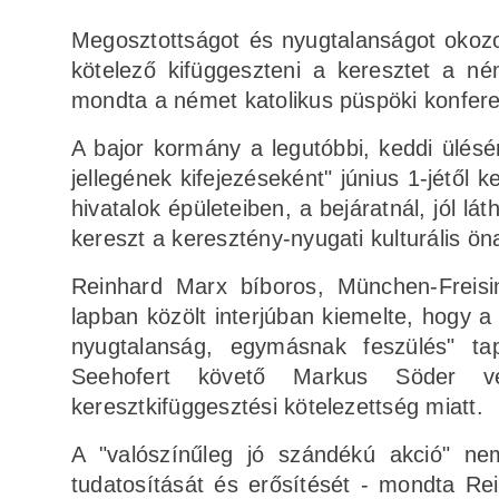
Megosztottságot és nyugtalanságot okozo
kötelező kifüggeszteni a keresztet a n
mondta a német katolikus püspöki konferen
A bajor kormány a legutóbbi, keddi ülésén
jellegének kifejezéseként" június 1-jétől 
hivatalok épületeiben, a bejáratnál, jól 
kereszt a keresztény-nyugati kulturális ö
Reinhard Marx bíboros, München-Freis
lapban közölt interjúban kiemelte, hogy a
nyugtalanság, egymásnak feszülés" tap
Seehofert követő Markus Söder ve
keresztkifüggesztési kötelezettség miatt.
A "valószínűleg jó szándékú akció" nem
tudatosítását és erősítését - mondta Rei