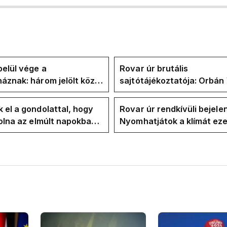
elül vége a
Rovar úr brutális
áznak: három jelölt közül
sajtótájékoztatója: Orbán 
" ma államfőt a Tisza-
és a Vadhajtások a felelős
kialakult helyzetért
 el a gondolattal, hogy
Rovar úr rendkívüli bejele
volna az elmúlt napokban
Nyomhatjátok a klímát ezer
kkentés nélkül
hűtőket letekerhetitek, v
energiaválságnak