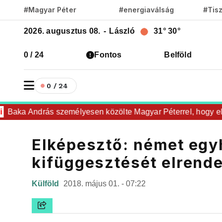
#Magyar Péter
#energiaválság
#Tis
2026. augusztus 08.
-
László
31°
30°
0 / 24
Fontos
Belföld
0 / 24
Baka András személyesen közölte Magyar Péterrel, hogy elfoga
Elképesztő: német egyh
kifüggesztését elrend
Külföld
2018. május 01. - 07:22