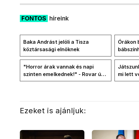
FONTOS
híreink
Baka Andrást jelöli a Tisza
Órákon b
köztársasági elnöknek
bábszính
"választ
frakció
"Horror árak vannak és napi
Játszunk
szinten emelkednek!" - Rovar úr
mi lett 
Facebook-oldalán lázadnak a
rezsicsö
Tiszások
Ezeket is ajánljuk: