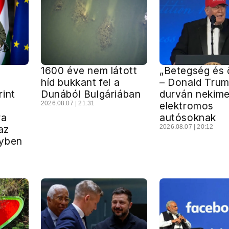
1600 éve nem látott
„Betegség és 
híd bukkant fel a
– Donald Tru
int
Dunából Bulgáriában
durván nekime
2026.08.07 | 21:31
elektromos
ra
autósoknak
az
2026.08.07 | 20:12
gyben