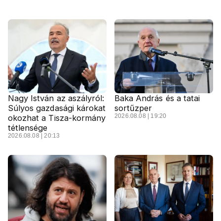
Nagy István az aszályról:
Baka András és a tatai
Súlyos gazdasági károkat
sortűzper
2026.08.08 | 19:20
okozhat a Tisza-kormány
tétlensége
2026.08.08 | 20:13