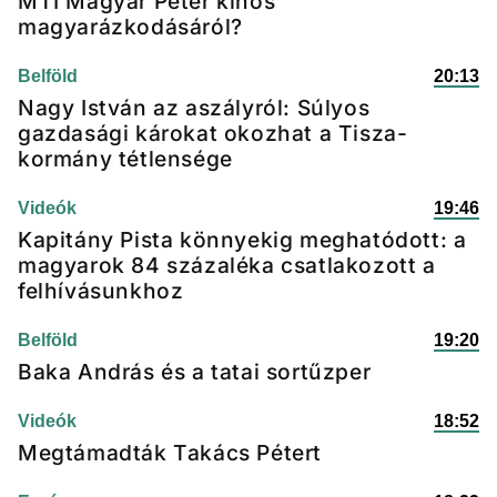
MTI Magyar Péter kínos
magyarázkodásáról?
Belföld
20:13
Nagy István az aszályról: Súlyos
gazdasági károkat okozhat a Tisza-
kormány tétlensége
Videók
19:46
Kapitány Pista könnyekig meghatódott: a
magyarok 84 százaléka csatlakozott a
felhívásunkhoz
Belföld
19:20
Baka András és a tatai sortűzper
Videók
18:52
Megtámadták Takács Pétert