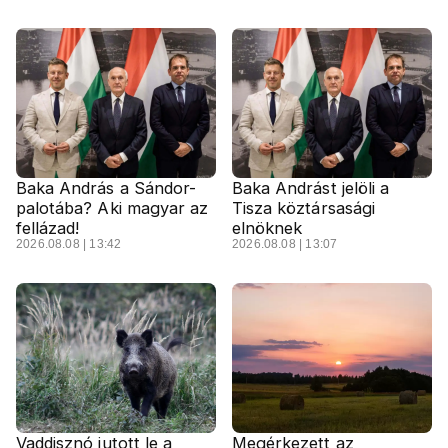
Baka András a Sándor-
Baka Andrást jelöli a
palotába? Aki magyar az
Tisza köztársasági
fellázad!
elnöknek
2026.08.08 | 13:42
2026.08.08 | 13:07
Vaddisznó jutott le a
Megérkezett az