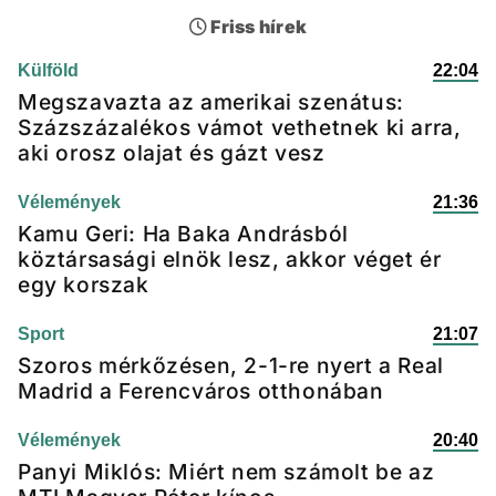
Friss hírek
Külföld
22:04
Megszavazta az amerikai szenátus:
Százszázalékos vámot vethetnek ki arra,
aki orosz olajat és gázt vesz
Vélemények
21:36
Kamu Geri: Ha Baka Andrásból
köztársasági elnök lesz, akkor véget ér
egy korszak
Sport
21:07
Szoros mérkőzésen, 2-1-re nyert a Real
Madrid a Ferencváros otthonában
Vélemények
20:40
Panyi Miklós: Miért nem számolt be az