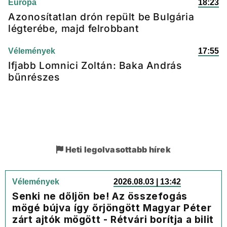
Európa
18:23
Azonosítatlan drón repült be Bulgária
légterébe, majd felrobbant
Vélemények
17:55
Ifjabb Lomnici Zoltán: Baka András
bűnrészes
Heti legolvasottabb hírek
Vélemények
2026.08.03 | 13:42
Senki ne dőljön be! Az összefogás
mögé bújva így őrjöngött Magyar Péter
zárt ajtók mögött - Rétvári borítja a bilit