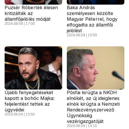
Puzsér Róberték élesen
Baka András
kritizálták az
személyesen közölte
államfőjelölés módját
Magyar Péterrel, hogy
2026.08.08 | 17:00
elfogadta az államfői
jelölést
2026.08.08 | 15:59
Újabb fenyegetéseket
Pósfai kirúgta a NKOH
kapott a bohóc Majka:
elnökét, az új ideiglenes
feljelentést tettek az
elnök kirúgta a Nemzeti
ügyvédei
Rendezvényszervező
2026.08.08 | 15:50
Ügynökség
vezérigazgatóját
2026.08.08 | 14:10