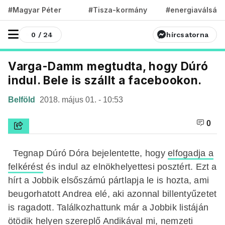
#Magyar Péter
#Tisza-kormány
#energiaválság
0 / 24
hírcsatorna
Varga-Damm megtudta, hogy Dúró
indul. Bele is szállt a facebookon.
Belföld
2018. május 01. - 10:53
0
Tegnap Dúró Dóra bejelentette, hogy
elfogadja a
felkérést
és indul az elnökhelyettesi posztért. Ezt a
hírt a Jobbik elsőszámú pártlapja le is hozta, ami
beugorhatott Andrea elé, aki azonnal billentyűzetet
is ragadott. Találkozhattunk már a Jobbik listáján
ötödik helyen szereplő Andikával mi, nemzeti