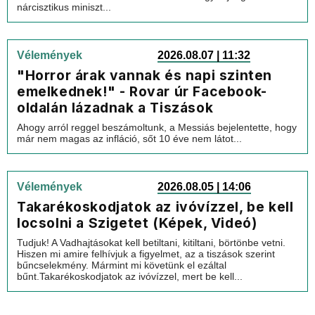
nárcisztikus miniszt...
Vélemények
2026.08.07 | 11:32
"Horror árak vannak és napi szinten
emelkednek!" - Rovar úr Facebook-
oldalán lázadnak a Tiszások
Ahogy arról reggel beszámoltunk, a Messiás bejelentette, hogy
már nem magas az infláció, sőt 10 éve nem látot...
Vélemények
2026.08.05 | 14:06
Takarékoskodjatok az ivóvízzel, be kell
locsolni a Szigetet (Képek, Videó)
Tudjuk! A Vadhajtásokat kell betiltani, kitiltani, börtönbe vetni.
Hiszen mi amire felhívjuk a figyelmet, az a tiszások szerint
bűncselekmény. Mármint mi követünk el ezáltal
bűnt.Takarékoskodjatok az ivóvízzel, mert be kell...