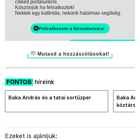
cikkeit portálunkról.
Köszönjük ha feliratkoztok!
Nektek egy kattintás, nekünk hatalmas segítség.
Feliratkozom a hírcsatornára!
Mutasd a hozzászólásokat!
FONTOS
híreink
Baka András és a tatai sortűzper
Baka Andr
köztársa
Ezeket is ajánljuk: