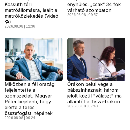
Kossuth téri
enyhülés, „csak” 34 fok
metróállomásra, leállt a
várható szombaton
2026.08.08 | 09:57
metróközlekedés (Videó
🔁)
2026.08.08 | 12:36
Miközben a fél ország
Órákon belül vége a
feljelentette a
bábszínháznak: három
szomszédját, Magyar
jelölt közül "választ" ma
Péter bejelenti, hogy
államfőt a Tisza-frakció
2026.08.08 | 07:48
elérte a teljes
összefogást népének
2026.08.08 | 09:24