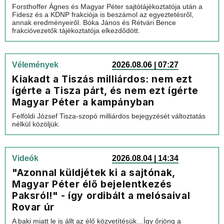
Forsthoffer Ágnes és Magyar Péter sajtótájékoztatója után a
Fidesz és a KDNP frakciója is beszámol az egyeztetésről,
annak eredményeiről. Bóka János és Rétvári Bence
frakcióvezetők tájékoztatója elkezdődött.
Vélemények
2026.08.06 | 07:27
Kiakadt a Tiszás milliárdos: nem ezt
ígérte a Tisza párt, és nem ezt ígérte
Magyar Péter a kampányban
Felföldi József Tisza-szopó milliárdos bejegyzését változtatás
nélkül közöljük.
Videók
2026.08.04 | 14:34
"Azonnal küldjétek ki a sajtónak,
Magyar Péter élő bejelentkezés
Paksról!" - így ordibált a melósaival
Rovar úr
A baki miatt le is állt az élő közvetítésük…Így őrjöng a