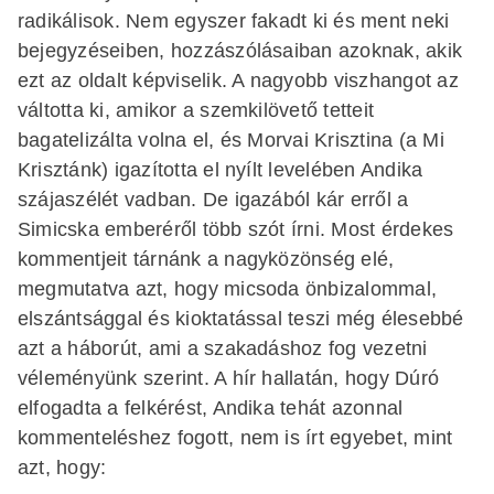
radikálisok. Nem egyszer fakadt ki és ment neki
bejegyzéseiben, hozzászólásaiban azoknak, akik
ezt az oldalt képviselik. A nagyobb viszhangot az
váltotta ki, amikor a szemkilövető tetteit
bagatelizálta volna el, és Morvai Krisztina (a Mi
Krisztánk) igazította el nyílt levelében Andika
szájaszélét vadban. De igazából kár erről a
Simicska emberéről több szót írni. Most érdekes
kommentjeit tárnánk a nagyközönség elé,
megmutatva azt, hogy micsoda önbizalommal,
elszántsággal és kioktatással teszi még élesebbé
azt a háborút, ami a szakadáshoz fog vezetni
véleményünk szerint. A hír hallatán, hogy Dúró
elfogadta a felkérést, Andika tehát azonnal
kommenteléshez fogott, nem is írt egyebet, mint
azt, hogy: