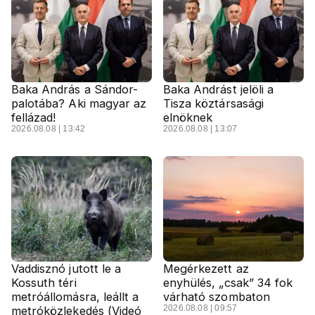
Baka András a Sándor-
Baka Andrást jelöli a
palotába? Aki magyar az
Tisza köztársasági
fellázad!
elnöknek
2026.08.08 | 13:42
2026.08.08 | 13:07
Vaddisznó jutott le a
Megérkezett az
Kossuth téri
enyhülés, „csak” 34 fok
metróállomásra, leállt a
várható szombaton
2026.08.08 | 09:57
metróközlekedés (Videó