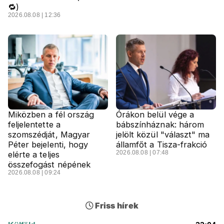
🔁)
2026.08.08 | 12:36
Miközben a fél ország
Órákon belül vége a
feljelentette a
bábszínháznak: három
szomszédját, Magyar
jelölt közül "választ" ma
Péter bejelenti, hogy
államfőt a Tisza-frakció
2026.08.08 | 07:48
elérte a teljes
összefogást népének
2026.08.08 | 09:24
Friss hírek