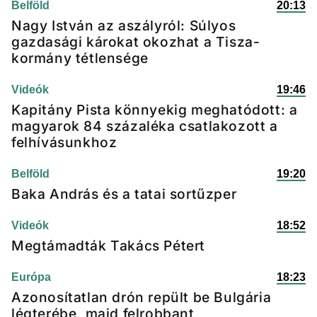
Belföld
20:13
Nagy István az aszályról: Súlyos
gazdasági károkat okozhat a Tisza-
kormány tétlensége
Videók
19:46
Kapitány Pista könnyekig meghatódott: a
magyarok 84 százaléka csatlakozott a
felhívásunkhoz
Belföld
19:20
Baka András és a tatai sortűzper
Videók
18:52
Megtámadták Takács Pétert
Európa
18:23
Azonosítatlan drón repült be Bulgária
légterébe, majd felrobbant