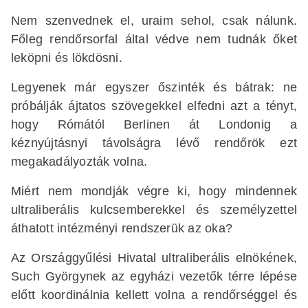
Nem szenvednek el, uraim sehol, csak nálunk.
Főleg rendőrsorfal által védve nem tudnák őket
leköpni és lökdösni.
Legyenek már egyszer őszinték és bátrak: ne
próbálják ájtatos szövegekkel elfedni azt a tényt,
hogy Rómától Berlinen át Londonig a
kéznyújtásnyi távolságra lévő rendőrök ezt
megakadályozták volna.
Miért nem mondják végre ki, hogy mindennek
ultraliberális kulcsemberekkel és személyzettel
áthatott intézményi rendszerük az oka?
Az Országgyűlési Hivatal ultraliberális elnökének,
Such Györgynek az egyházi vezetők térre lépése
előtt koordinálnia kellett volna a rendőrséggel és