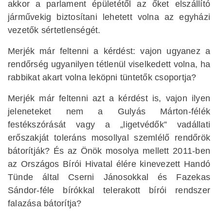
akkor a parlament épületétől az őket elszállító
járművekig biztosítani lehetett volna az egyházi
vezetők sértetlenségét.
Merjék már feltenni a kérdést: vajon ugyanez a
rendőrség ugyanilyen tétlenül viselkedett volna, ha
rabbikat akart volna leköpni tüntetők csoportja?
Merjék már feltenni azt a kérdést is, vajon ilyen
jeleneteket nem a Gulyás Márton-félék
festékszórását vagy a „ligetvédők” vadállati
erőszakját toleráns mosollyal szemlélő rendőrök
bátorítják? És az Önök mosolya mellett 2011-ben
az Országos Bírói Hivatal élére kinevezett Handó
Tünde által Cserni Jánosokkal és Fazekas
Sándor-féle bírókkal telerakott bírói rendszer
falazása bátorítja?