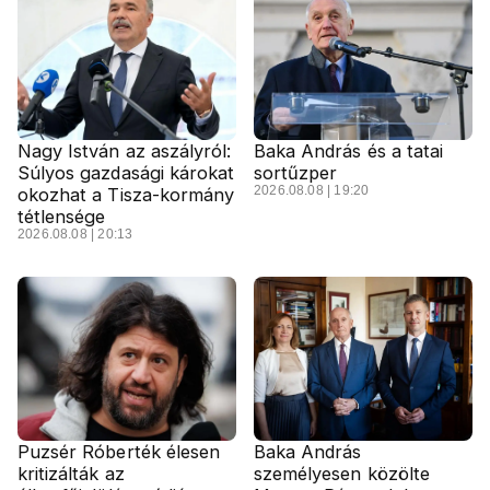
Nagy István az aszályról:
Baka András és a tatai
Súlyos gazdasági károkat
sortűzper
2026.08.08 | 19:20
okozhat a Tisza-kormány
tétlensége
2026.08.08 | 20:13
Puzsér Róberték élesen
Baka András
kritizálták az
személyesen közölte