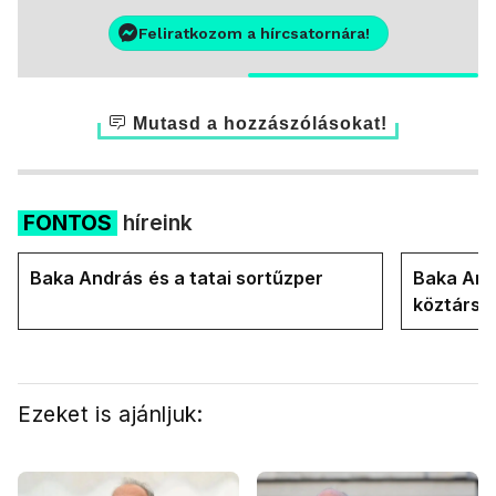
Feliratkozom a hírcsatornára!
Mutasd a hozzászólásokat!
FONTOS
híreink
Baka András és a tatai sortűzper
Baka Andr
köztársa
Ezeket is ajánljuk: