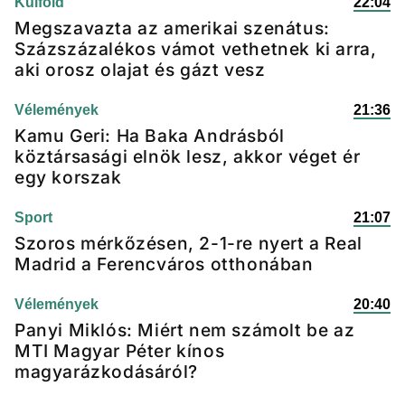
Külföld
22:04
Megszavazta az amerikai szenátus:
Százszázalékos vámot vethetnek ki arra,
aki orosz olajat és gázt vesz
Vélemények
21:36
Kamu Geri: Ha Baka Andrásból
köztársasági elnök lesz, akkor véget ér
egy korszak
Sport
21:07
Szoros mérkőzésen, 2-1-re nyert a Real
Madrid a Ferencváros otthonában
Vélemények
20:40
Panyi Miklós: Miért nem számolt be az
MTI Magyar Péter kínos
magyarázkodásáról?