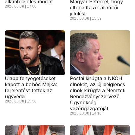
államfőjelölés módját
Magyar Péterrel, hogy
2026.08.08 | 17:00
elfogadta az államfői
jelölést
2026.08.08 | 15:59
Újabb fenyegetéseket
Pósfai kirúgta a NKOH
kapott a bohóc Majka:
elnökét, az új ideiglenes
feljelentést tettek az
elnök kirúgta a Nemzeti
ügyvédei
Rendezvényszervező
2026.08.08 | 15:50
Ügynökség
vezérigazgatóját
2026.08.08 | 14:10