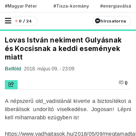
#Magyar Péter
#Tisza-kormány
#energiaválság
0 / 24
hírcsatorna
Lovas István nekiment Gulyásnak
és Kocsisnak a keddi események
miatt
Belföld
2018. május 09. - 23:09
0
A népszerű old_vadistánál kiverte a biztosítékot a
liberálisok undorító viselkedése. Jogosan! Lépni
kell mihamarabb ezügyben is!
https://www.vadhajtasok.hu/2018/05/09/megtamadta