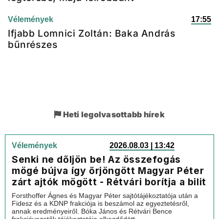
Vélemények
17:55
Ifjabb Lomnici Zoltán: Baka András
bűnrészes
Heti legolvasottabb hírek
Vélemények
2026.08.03 | 13:42
Senki ne dőljön be! Az összefogás
mögé bújva így őrjöngött Magyar Péter
zárt ajtók mögött - Rétvári borítja a bilit
Forsthoffer Ágnes és Magyar Péter sajtótájékoztatója után a
Fidesz és a KDNP frakciója is beszámol az egyeztetésről,
annak eredményeiről. Bóka János és Rétvári Bence