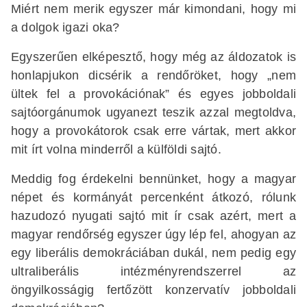
Miért nem merik egyszer már kimondani, hogy mi
a dolgok igazi oka?
Egyszerűen elképesztő, hogy még az áldozatok is
honlapjukon dicsérik a rendőröket, hogy „nem
ültek fel a provokációnak” és egyes jobboldali
sajtóorgánumok ugyanezt teszik azzal megtoldva,
hogy a provokátorok csak erre vártak, mert akkor
mit írt volna minderről a külföldi sajtó.
Meddig fog érdekelni bennünket, hogy a magyar
népet és kormányát percenként átkozó, rólunk
hazudozó nyugati sajtó mit ír csak azért, mert a
magyar rendőrség egyszer úgy lép fel, ahogyan az
egy liberális demokráciában dukál, nem pedig egy
ultraliberális intézményrendszerrel az
öngyilkosságig fertőzött konzervatív jobboldali