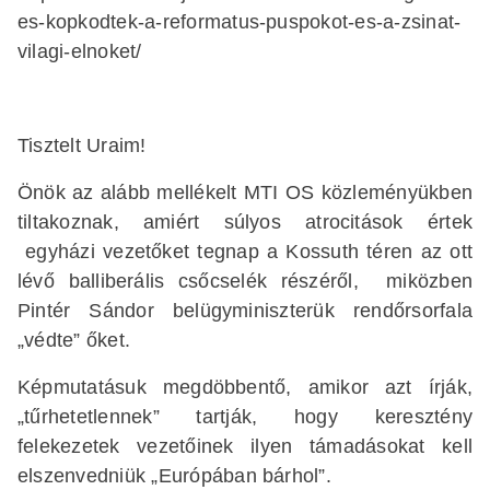
es-kopkodtek-a-reformatus-puspokot-es-a-zsinat-
vilagi-elnoket/
Tisztelt Uraim!
Önök az alább mellékelt MTI OS közleményükben
tiltakoznak, amiért súlyos atrocitások értek
egyházi vezetőket tegnap a Kossuth téren az ott
lévő balliberális csőcselék részéről, miközben
Pintér Sándor belügyminiszterük rendőrsorfala
„védte” őket.
Képmutatásuk megdöbbentő, amikor azt írják,
„tűrhetetlennek” tartják, hogy keresztény
felekezetek vezetőinek ilyen támadásokat kell
elszenvedniük „Európában bárhol”.