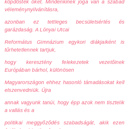
köpdösték őket. Mindenkinek joga van a szabad
véleménynyilvánításra,
azonban ez tettleges becsületsértés és
garázdaság. A Lónyai Utcai
Református Gimnázium egykori diákjaiként is
tűrhetetlennek tartjuk,
hogy keresztény felekezetek vezetőinek
Európában bárhol, különösen
Magyarországon ehhez hasonló támadásokat kell
elszenvedniük. Újra
annak vagyunk tanúi, hogy épp azok nem tisztelik
a vallás és a
politikai meggyőződés szabadságát, akik ezen