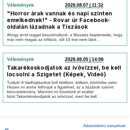
Vélemények
2026.08.07 | 11:32
"Horror árak vannak és napi szinten
emelkednek!" - Rovar úr Facebook-
oldalán lázadnak a Tiszások
Ahogy arról reggel beszámoltunk, a Messiás bejelentette, hogy
már nem magas az infláció, sőt 10 éve nem látot...
Vélemények
2026.08.05 | 14:06
Takarékoskodjatok az ivóvízzel, be kell
locsolni a Szigetet (Képek, Videó)
Tudjuk! A Vadhajtásokat kell betiltani, kitiltani, börtönbe vetni.
Hiszen mi amire felhívjuk a figyelmet, az a tiszások szerint
bűncselekmény. Mármint mi követünk el ezáltal
bűnt.Takarékoskodjatok az ivóvízzel, mert be kell...
Adatvédelmi irányelvek