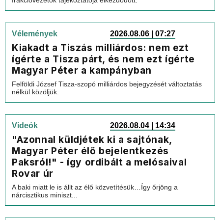
frakcióvezetők tájékoztatója elkezdődött.
Vélemények
2026.08.06 | 07:27
Kiakadt a Tiszás milliárdos: nem ezt
ígérte a Tisza párt, és nem ezt ígérte
Magyar Péter a kampányban
Felföldi József Tisza-szopó milliárdos bejegyzését változtatás
nélkül közöljük.
Videók
2026.08.04 | 14:34
"Azonnal küldjétek ki a sajtónak,
Magyar Péter élő bejelentkezés
Paksról!" - így ordibált a melósaival
Rovar úr
A baki miatt le is állt az élő közvetítésük…Így őrjöng a
nárcisztikus miniszt...