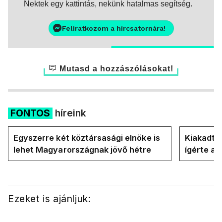
Nektek egy kattintás, nekünk hatalmas segítség.
Feliratkozom a hírcsatornára!
Mutasd a hozzászólásokat!
FONTOS
híreink
Egyszerre két köztársasági elnöke is
Kiakadt a
lehet Magyarországnak jövő hétre
ígérte a 
Magyar P
Ezeket is ajánljuk: