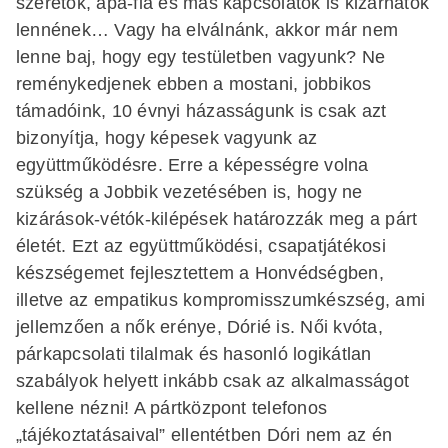
szeretők, apa-fia és más kapcsolatok is kizárhatók
lennének… Vagy ha elválnánk, akkor már nem
lenne baj, hogy egy testületben vagyunk? Ne
reménykedjenek ebben a mostani, jobbikos
támadóink, 10 évnyi házasságunk is csak azt
bizonyítja, hogy képesek vagyunk az
együttműködésre. Erre a képességre volna
szükség a Jobbik vezetésében is, hogy ne
kizárások-vétók-kilépések határozzák meg a párt
életét. Ezt az együttműködési, csapatjátékosi
készségemet fejlesztettem a Honvédségben,
illetve az empatikus kompromisszumkészség, ami
jellemzően a nők erénye, Dórié is. Női kvóta,
párkapcsolati tilalmak és hasonló logikátlan
szabályok helyett inkább csak az alkalmasságot
kellene nézni! A pártközpont telefonos
„tájékoztatásaival” ellentétben Dóri nem az én