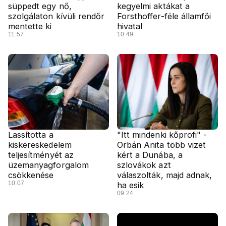
süppedt egy nő,
kegyelmi aktákat a
szolgálaton kívüli rendőr
Forsthoffer-féle államfői
mentette ki
hivatal
11:57
10:49
Lassította a
"Itt mindenki kőprofi" -
kiskereskedelem
Orbán Anita több vizet
teljesítményét az
kért a Dunába, a
üzemanyagforgalom
szlovákok azt
csökkenése
válaszolták, majd adnak,
10:07
ha esik
09:24