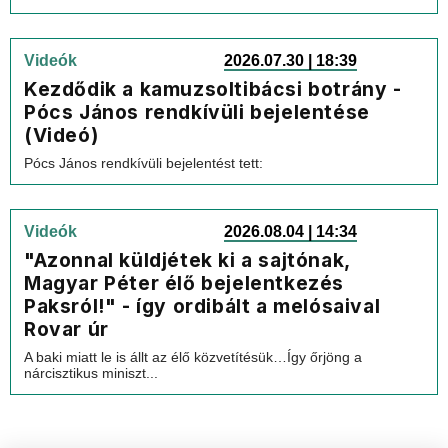
Videók
2026.07.30 | 18:39
Kezdődik a kamuzsoltibácsi botrány -
Pócs János rendkívüli bejelentése
(Videó)
Pócs János rendkívüli bejelentést tett:
Videók
2026.08.04 | 14:34
"Azonnal küldjétek ki a sajtónak,
Magyar Péter élő bejelentkezés
Paksról!" - így ordibált a melósaival
Rovar úr
A baki miatt le is állt az élő közvetítésük…Így őrjöng a
nárcisztikus miniszt...