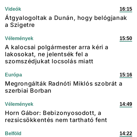
Videók
16:15
Átgyalogoltak a Dunán, hogy belógjanak
a Szigetre
Vélemények
15:50
A kalocsai polgármester arra kéri a
lakosokat, ne jelentsék fel a
szomszédjukat locsolás miatt
Európa
15:16
Megrongálták Radnóti Miklós szobrát a
szerbiai Borban
Vélemények
14:49
Horn Gábor: Bebizonyosodott, a
rezsicsökkentés nem tartható fent
Belföld
14:22