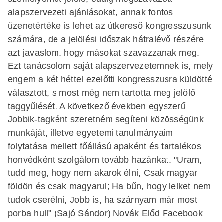
alapszervezeti ajánlásokat, annak fontos
üzenetértéke is lehet az útkereső kongresszusunk
számára, de a jelölési időszak hátralévő részére
azt javaslom, hogy másokat szavazzanak meg.
Ezt tanácsolom saját alapszervezetemnek is, mely
engem a két héttel ezelőtti kongresszusra küldötté
választott, s most még nem tartotta meg jelölő
taggyűlését. A következő években egyszerű
Jobbik-tagként szeretném segíteni közösségünk
munkáját, illetve egyetemi tanulmányaim
folytatása mellett főállású apaként és tartalékos
honvédként szolgálom tovább hazánkat. "Uram,
tudd meg, hogy nem akarok élni, Csak magyar
földön és csak magyarul; Ha bűn, hogy lelket nem
tudok cserélni, Jobb is, ha szárnyam már most
porba hull" (Sajó Sándor) Novák Előd Facebook