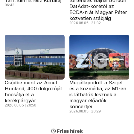
Tarr, idén is lesz Kurultaj
története: Bajnai Gordon
06:42
DatAdat-körétől az
ECDA-n át Magyar Péter
közvetlen stábjáig
2026.08.05 | 21:32
Csődbe ment az Accel
Megállapodott a Sziget
Hunland, 400 dolgozóját
és a közmédia, az M1-en
bocsátja el a
is láthatók lesznek a
kerékpárgyár
magyar előadók
2026.08.05 | 20:50
koncertjei
2026.08.05 | 20:29
Friss hírek