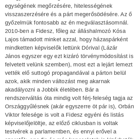
egységének megőrzésére, hitelességének
visszaszerzésére és a párt megerősödésére. Az ő
győzelmük fontosabb az én megválasztásomnál.
2010-ben a Fidesz, főleg az álláshalmozó Kósa
Lajos támadott minket azzal, hogy házaspárként
mindketten képviselők lettünk Dórival (Lázár
János egyszer egy ezt kizáró törvénymódosítást is
felvetett velünk szemben), most ezt a lejárt lemezt
vették elő suttogó propagandával a párton belül
azok, akik minden változást meg akarnak
akadályozni a Jobbik életében. Bár a
rendszerváltás óta mindig volt férj-feleség tagja az
Országgyűlésnek (akár egyszerre öt pár is), Orbán
Viktor felesége is volt a Fidesz egyéni és listás
képviselőjelöltje, az előző ciklusban is voltak
testvérek a parlamentben, és ennyi erővel a