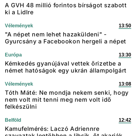
A GVH 48 millió forintos bírságot szabott
ki a Lidlre
Vélemények
13:50
"A népet nem lehet hazaküldeni" -
Gyurcsány a Facebookon hergeli a népet
Európa
13:30
Kémkedés gyanújával vettek őrizetbe a
német hatóságok egy ukrán állampolgárt
Vélemények
13:08
Tóth Máté: Ne mondja nekem senki, hogy
nem volt mit tenni meg nem volt idő
felkészülni
Belföld
12:42
Kamufelmérés: Laczó Adriennre
szavaztak legtöbben a libsik, őt akarják