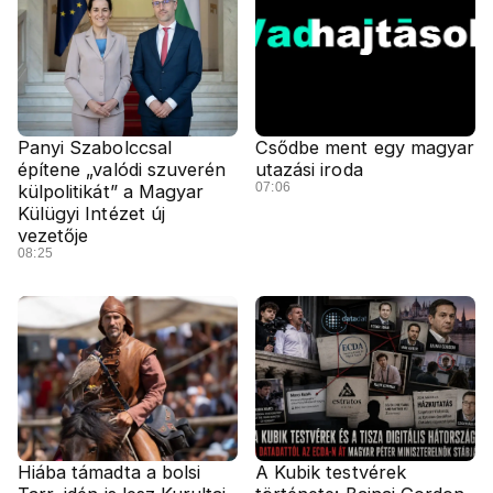
Panyi Szabolccsal
Csődbe ment egy magyar
építene „valódi szuverén
utazási iroda
07:06
külpolitikát” a Magyar
Külügyi Intézet új
vezetője
08:25
Hiába támadta a bolsi
A Kubik testvérek