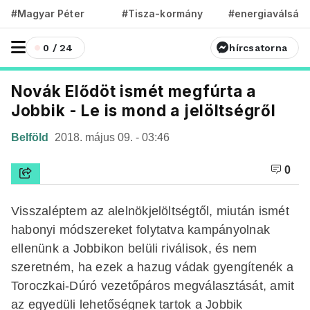
#Magyar Péter
#Tisza-kormány
#energiaválság
0 / 24
hírcsatorna
Novák Elődöt ismét megfúrta a
Jobbik - Le is mond a jelöltségről
Belföld
2018. május 09. - 03:46
0
Visszaléptem az alelnökjelöltségtől, miután ismét
habonyi módszereket folytatva kampányolnak
ellenünk a Jobbikon belüli riválisok, és nem
szeretném, ha ezek a hazug vádak gyengítenék a
Toroczkai-Dúró vezetőpáros megválasztását, amit
az egyedüli lehetőségnek tartok a Jobbik