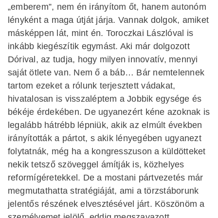
„emberem”, nem én irányítom őt, hanem autonóm
lényként a maga útját járja. Vannak dolgok, amiket
másképpen lát, mint én. Toroczkai Lászlóval is
inkább kiegészítik egymást. Aki már dolgozott
Dórival, az tudja, hogy milyen innovatív, mennyi
saját ötlete van. Nem ő a báb… Bár nemtelennek
tartom ezeket a rólunk terjesztett vádakat,
hivatalosan is visszaléptem a Jobbik egysége és
békéje érdekében. De ugyanezért kéne azoknak is
legalább hátrébb lépniük, akik az elmúlt években
irányították a pártot, s akik lényegében ugyanezt
folytatnák, még ha a kongresszuson a küldötteket
nekik tetsző szöveggel ámítják is, közhelyes
reformígéretekkel. De a mostani pártvezetés már
megmutathatta stratégiáját, ami a törzstáborunk
jelentős részének elvesztésével járt. Köszönöm a
személyemet jelölő, eddig megszavazott