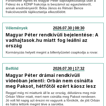
Forsthoffer Ágnes és Magyar Péter sajtótájékoztatója után a
Fidesz és a KDNP frakciója is beszámol az egyeztetésről,
annak eredményeiről. Bóka János és Rétvári Bence
frakcióvezetők tájékoztatója elkezdődött.
Vélemények
2026.07.30 | 08:30
Magyar Péter rendkívüli bejelentése: A
vadhajtasok.hu miatt fog leállni az
ország
Kormányzás helyett megint a billentyűzetet csapkodja a rovar.
Belföld
2026.07.30 | 17:32
Magyar Péter drámai rendkívüli
videóban jelenti: Orbán nem csinálta
meg Paksot, hétfőtől ezért káosz lesz
Reggel még mi miattunk áll le az ország, délutánra meg már
Orbán Viktor miatt, mert nem csinálta meg Paksot rendesen.
Jó volt fél napig azt érezni mi vagyunk a főnökök, de jött Orbán
és hátra lettünk megint téve a sarokba.