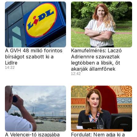
A GVH 48 millió forintos
Kamufelmérés: Laczó
bírságot szabott ki a
Adriennre szavaztak
Lidlre
legtöbben a libsik, őt
14:22
akarják államfőnek
12:42
A Velencei-tó iszapjába
Fordulat: Nem adja ki a