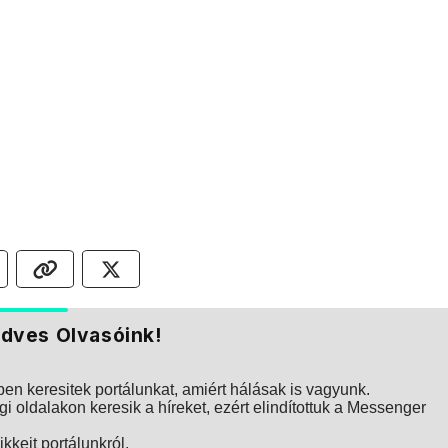
dves Olvasóink!
n keresitek portálunkat, amiért hálásak is vagyunk.
i oldalakon keresik a híreket, ezért elindítottuk a Messenger
kkeit portálunkról.