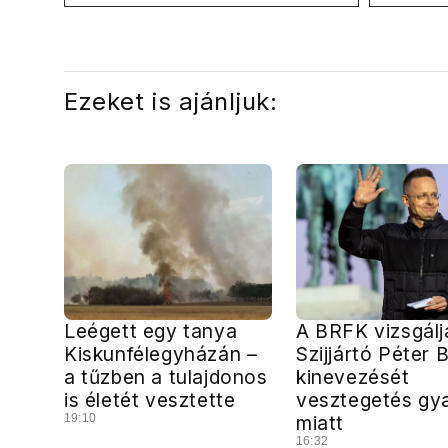
hűtőket letekerhetitek, vége az
Internat
energiaválságnak
Ezeket is ajánljuk:
Leégett egy tanya
A BRFK vizsgálj
Kiskunfélegyházán –
Szijjártó Péter
a tűzben a tulajdonos
kinevezését
is életét vesztette
vesztegetés gy
19:10
miatt
16:32