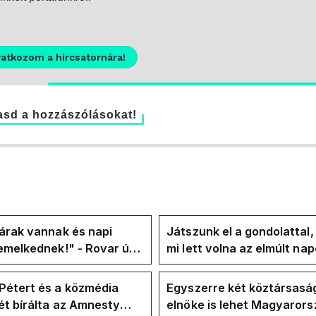
ratkozom a hírcsatornára!
sd a hozzászólásokat!
árak vannak és napi
Játszunk el a gondolattal
emelkednek!" - Rovar úr
mi lett volna az elmúlt na
k-oldalán lázadnak a
rezsicsökkentés nélkül
k
Pétert és a közmédia
Egyszerre két köztársasá
t bírálta az Amnesty
elnöke is lehet Magyaror