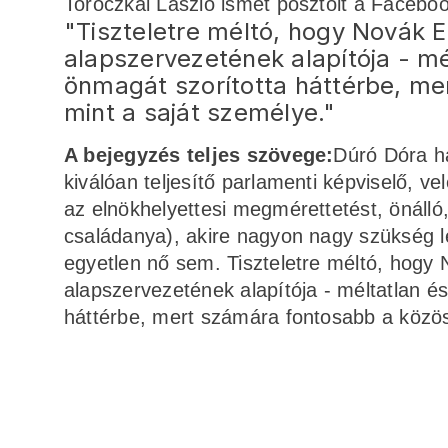
Toroczkai László ismét posztolt a Facebookr
"Tiszteletre méltó, hogy Novák El
alapszervezetének alapítója - m
önmagát szorította háttérbe, me
mint a saját személye."
A bejegyzés teljes szövege:
Dúró Dóra ha
kiválóan teljesítő parlamenti képviselő, 
az elnökhelyettesi megmérettetést, önáll
családanya), akire nagyon nagy szükség 
egyetlen nő sem. Tiszteletre méltó, hogy 
alapszervezetének alapítója - méltatlan é
háttérbe, mert számára fontosabb a közö