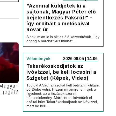
"Azonnal küldjétek ki a
sajtónak, Magyar Péter élő
bejelentkezés Paksról!" -
így ordibált a melósaival
Rovar úr
A baki miatt le is állt az élő közvetítésük…Így
őrjöng a nárcisztikus miniszt...
Vélemények
2026.08.05 | 14:06
Takarékoskodjatok az
ivóvízzel, be kell locsolni a
Szigetet (Képek, Videó)
 Magyar
Tudjuk! A Vadhajtásokat kell betiltani, kitiltani,
börtönbe vetni. Hiszen mi amire felhívjuk a
i jogát?
figyelmet, az a tiszások szerint
bűncselekmény. Mármint mi követünk el
ezáltal bűnt.Takarékoskodjatok az ivóvízzel,
mert be kell...