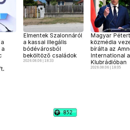
Elmentek Szalonnáról
Magyar Pétert
 a
a kassai illegális
közmédia vez
 a
bódévárosból
bírálta az Am
c
beköltöző családok
International 
2026.08.06 | 18:33
Klubrádióban
t.
2026.08.06 | 18:05
vadhajtások