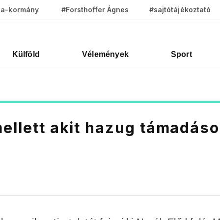
za-kormány
#Forsthoffer Ágnes
#sajtótájékoztató
Külföld
Vélemények
Sport
mellett akit hazug támadás