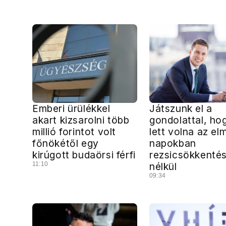
Emberi ürülékkel
Játszunk el a
akart kizsarolni több
gondolattal, ho
millió forintot volt
lett volna az el
főnökétől egy
napokban
kirúgott budaörsi férfi
rezsicsökkenté
11:10
nélkül
09:34