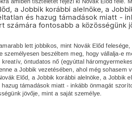
a amiben tiszteletét fejezi ki Novák Előd felé. Mi
őd, a Jobbik korábbi alelnöke, a Jobbi
éltatlan és hazug támadások miatt - i
rt számára fontosabb a közösségünk j
marabb lett jobbikos, mint Novák Előd felesége,
vele személyesen beszéltem meg, hogy vállalja-e m
ó, kreatív, öntudatos nő (egyúttal háromgyermeke
lenne a Jobbik vezetésében, ahol még sohasem v
Novák Előd, a Jobbik korábbi alelnöke, a Jobbik e
s hazug támadások miatt - inkább önmagát szorít
sségünk jövője, mint a saját személye.