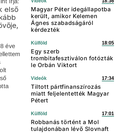
nt írja:
Videók
18:36
k első
Magyar Péter idegállapotba
került, amikor Kelemen
nkább
Ágnes szabadságáról
övője,
kérdezték
Külföld
18:05
 8 éve
Egy szerb
ellettem
trombitafesztiválon fotózták
s
le Orbán Viktort
olt
lső
Videók
17:34
otta
Tiltott pártfinanszírozás
miatt feljelentették Magyar
Pétert
Külföld
17:01
Robbanás történt a Mol
tulajdonában lévő Slovnaft