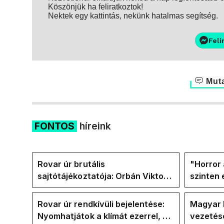
Köszönjük ha feliratkoztok!
Nektek egy kattintás, nekünk hatalmas segítség.
Feli
Muta
FONTOS
híreink
Rovar úr brutális
"Horror 
sajtótájékoztatója: Orbán Viktor
szinten 
és a Vadhajtások a felelős a
Faceboo
kialakult helyzetért
Tiszáso
Rovar úr rendkívüli bejelentése:
Magyar 
Nyomhatjátok a klímát ezerrel, a
vezetésé