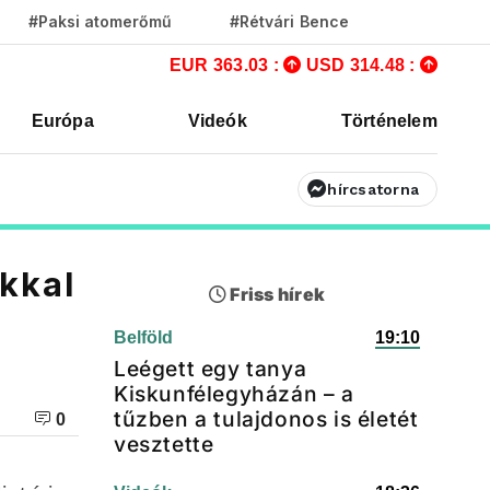
#Paksi atomerőmű
#Rétvári Bence
EUR 363.03 :
USD 314.48 :
Európa
Videók
Történelem
hírcsatorna
okkal
Friss hírek
Belföld
19:10
Leégett egy tanya
Kiskunfélegyházán – a
tűzben a tulajdonos is életét
0
vesztette