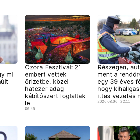
Ozora Fesztivál: 21
Részegen, aut
gy mi
embert vettek
ment a rendőr
múlt
őrizetbe, közel
egy 39 éves fé
hatezer adag
hogy kihallga
s
kábítószert foglaltak
ittas vezetés 
le
2026.08.06 | 22:11
06:45