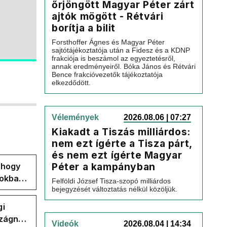
őrjöngött Magyar Péter zárt
ajtók mögött - Rétvári
borítja a bilit
Forsthoffer Ágnes és Magyar Péter
sajtótájékoztatója után a Fidesz és a KDNP
frakciója is beszámol az egyeztetésről,
annak eredményeiről. Bóka János és Rétvári
Bence frakcióvezetők tájékoztatója
elkezdődött.
Vélemények
2026.08.06 | 07:27
Kiakadt a Tiszás milliárdos:
nem ezt ígérte a Tisza párt,
és nem ezt ígérte Magyar
Péter a kampányban
, hogy
pokban
Felföldi József Tisza-szopó milliárdos
bejegyzését változtatás nélkül közöljük.
gi
szágnak
Videók
2026.08.04 | 14:34