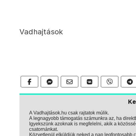
Vadhajtások
Ke
A Vadhajtások.hu csak rajtatok múlik.
A legnagyobb támogatás számunkra az, ha direktbe
Igyekszünk azoknak is megfelelni, akik a közösség
csatornánkat.
Közvetlenül elküldjük neked a nap legfontosabb ci