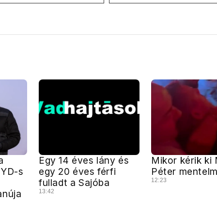
ional a Klubrádióban
jövő hétre
a
Egy 14 éves lány és
Mikor kérik ki
 BYD-s
egy 20 éves férfi
Péter mentelm
fulladt a Sajóba
12:23
anúja
13:42