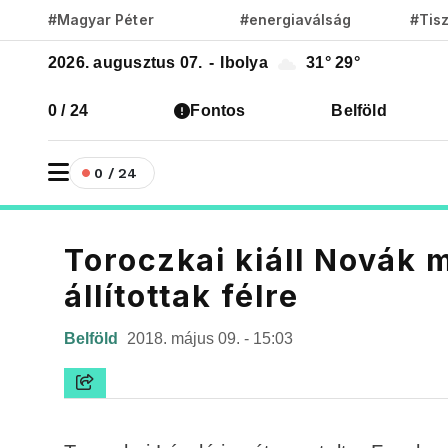
#Magyar Péter
#energiaválság
#Tis
2026. augusztus 07.
-
Ibolya
31°
29°
0 / 24
Fontos
Belföld
0 / 24
Toroczkai kiáll Novák 
állítottak félre
Belföld
2018. május 09. - 15:03