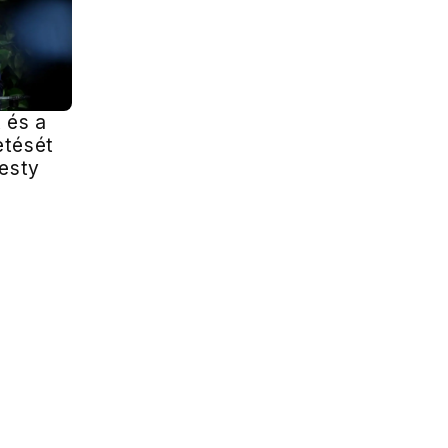
 és a
etését
nesty
a