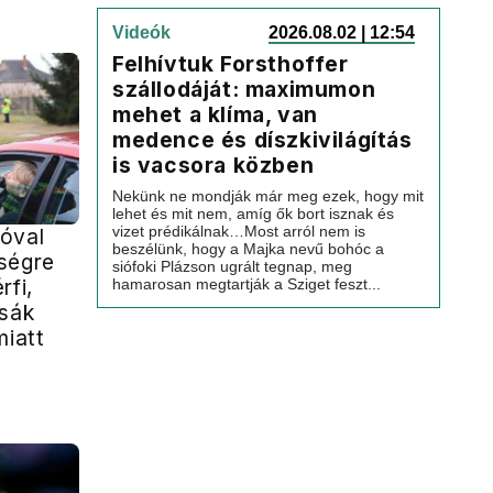
Videók
2026.08.02 | 12:54
Felhívtuk Forsthoffer
szállodáját: maximumon
mehet a klíma, van
medence és díszkivilágítás
is vacsora közben
Nekünk ne mondják már meg ezek, hogy mit
lehet és mit nem, amíg ők bort isznak és
vizet prédikálnak…Most arról nem is
óval
beszélünk, hogy a Majka nevű bohóc a
ségre
siófoki Plázson ugrált tegnap, meg
rfi,
hamarosan megtartják a Sziget feszt...
ssák
miatt