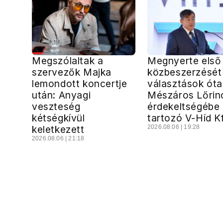
Megszólaltak a
Megnyerte első
szervezők Majka
közbeszerzését
lemondott koncertje
választások óta
után: Anyagi
Mészáros Lőrin
veszteség
érdekeltségébe
kétségkívül
tartozó V-Híd Kf
keletkezett
2026.08.06 | 19:28
2026.08.06 | 21:18