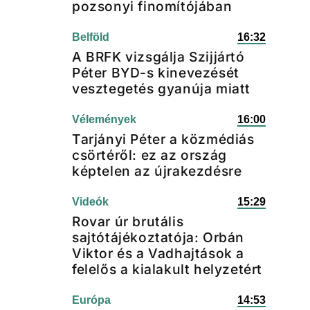
pozsonyi finomítójában
Belföld
16:32
A BRFK vizsgálja Szijjártó
Péter BYD-s kinevezését
vesztegetés gyanúja miatt
Vélemények
16:00
Tarjányi Péter a közmédiás
csörtéről: ez az ország
képtelen az újrakezdésre
Videók
15:29
Rovar úr brutális
sajtótájékoztatója: Orbán
Viktor és a Vadhajtások a
felelős a kialakult helyzetért
Európa
14:53